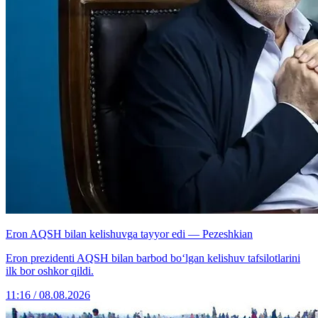
Eron AQSH bilan kelishuvga tayyor edi — Pezeshkian
Eron prezidenti AQSH bilan barbod bo‘lgan kelishuv tafsilotlarini
ilk bor oshkor qildi.
11:16 / 08.08.2026