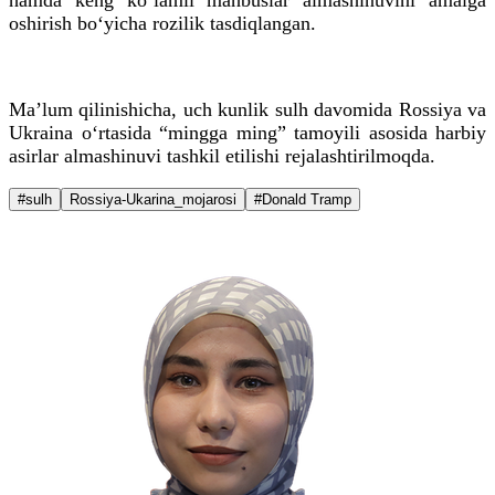
oshirish bo‘yicha rozilik tasdiqlangan.
Ma’lum qilinishicha, uch kunlik sulh davomida Rossiya va
Ukraina o‘rtasida “mingga ming” tamoyili asosida harbiy
asirlar almashinuvi tashkil etilishi rejalashtirilmoqda.
#sulh
Rossiya-Ukarina_mojarosi
#Donald Tramp