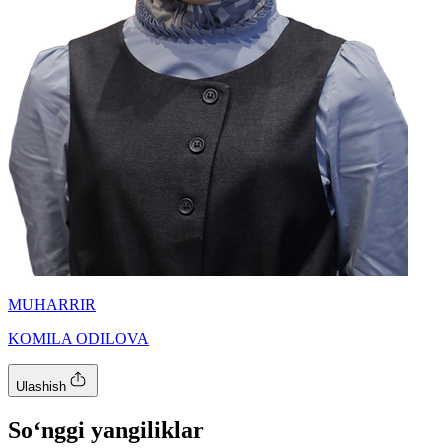
MUHARRIR
KOMILA ODILOVA
Ulashish
So‘nggi yangiliklar