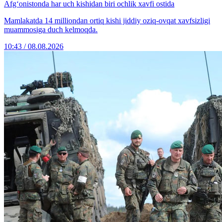
Afg‘onistonda har uch kishidan biri ochlik xavfi ostida
Mamlakatda 14 milliondan ortiq kishi jiddiy oziq-ovqat xavfsizligi
muammosiga duch kelmoqda.
10:43 / 08.08.2026