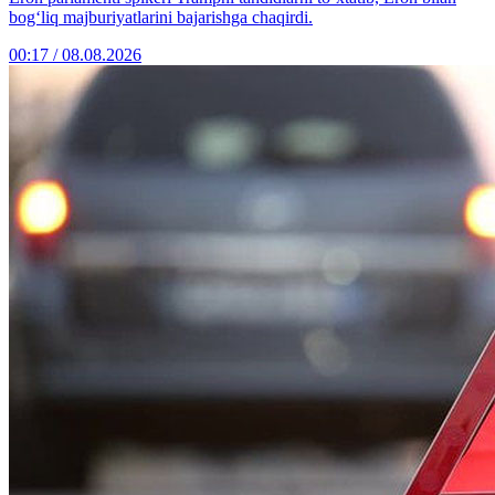
bog‘liq majburiyatlarini bajarishga chaqirdi.
00:17 / 08.08.2026