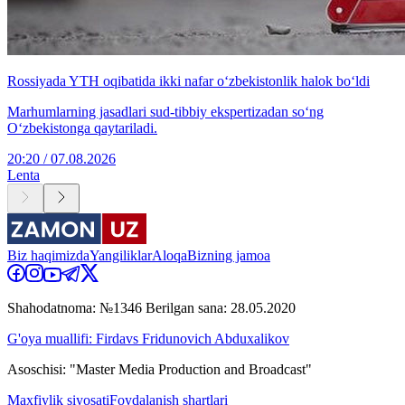
Rossiyada YTH oqibatida ikki nafar o‘zbekistonlik halok bo‘ldi
Marhumlarning jasadlari sud-tibbiy ekspertizadan so‘ng
O‘zbekistonga qaytariladi.
20:20 / 07.08.2026
Lenta
Biz haqimizda
Yangiliklar
Aloqa
Bizning jamoa
Shahodatnoma: №1346 Berilgan sana: 28.05.2020
G'oya muallifi: Firdavs Fridunovich Abduxalikov
Asoschisi: "Master Media Production and Broadcast"
Maxfiylik siyosati
Foydalanish shartlari