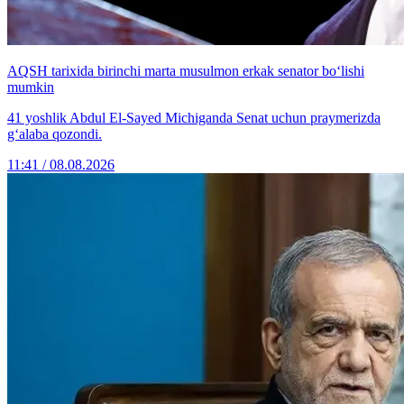
AQSH tarixida birinchi marta musulmon erkak senator bo‘lishi
mumkin
41 yoshlik Abdul El-Sayed Michiganda Senat uchun praymerizda
g‘alaba qozondi.
11:41 / 08.08.2026