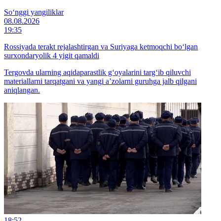
So‘nggi yangiliklar
08.08.2026
19:35
Rossiyada terakt rejalashtirgan va Suriyaga ketmoqchi bo‘lgan
surxondaryolik 4 yigit qamaldi
Tergovda ularning aqidaparastlik g‘oyalarini targ‘ib qiluvchi
materiallarni tarqatgani va yangi a’zolarni guruhga jalb qilgani
aniqlangan.
18:52