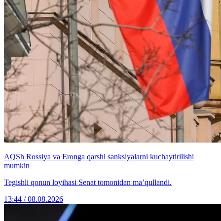
AQSh Rossiya va Eronga qarshi sanksiyalarni kuchaytirilishi
mumkin
Tegishli qonun loyihasi Senat tomonidan ma’qullandi.
13:44 / 08.08.2026