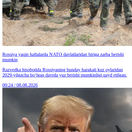
Rossiya yaqin haftalarda NATO davlatlaridan biriga zarba berishi
mumkin
Razvedka hisobotida Rossiyaning bunday harakati kuz oylaridan
2029-yilgacha bo‘lgan davrda yuz berishi mumkinligi qayd etilgan.
00:24 / 08.08.2026