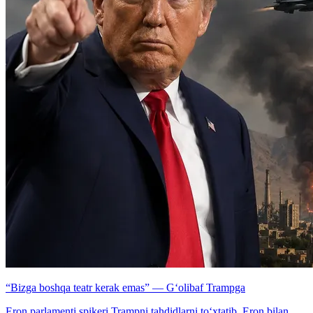
“Bizga boshqa teatr kerak emas” — G‘olibaf Trampga
Eron parlamenti spikeri Trampni tahdidlarni to‘xtatib, Eron bilan