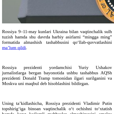
Rossiya 9–11-may kunlari Ukraina bilan vaqtinchalik sulh
tuzish hamda shu davrda harbiy asirlarni “mingga ming”
formatida almashish tashabbusini qo‘llab-quvvatlashini
ma’lum qildi
.
Rossiya prezidenti yordamchisi Yuriy Ushakov
jurnalistlarga bergan bayonotida ushbu tashabbus AQSh
prezidenti Donald Tramp tomonidan ilgari surilganini va
Moskva uni maqbul deb hisoblashini bildirgan.
Uning ta’kidlashicha, Rossiya prezidenti Vladimir Putin
topshirig‘iga binoan vaqtinchalik o‘t ochishni to‘xtatish
hamda keng ko‘lamli mahbuslar almashinuvini amalga