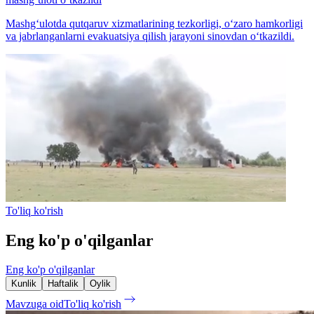
Mashg‘ulotda qutqaruv xizmatlarining tezkorligi, o‘zaro hamkorligi
va jabrlanganlarni evakuatsiya qilish jarayoni sinovdan o‘tkazildi.
To'liq ko'rish
Eng ko'p o'qilganlar
Eng ko'p o'qilganlar
Kunlik
Haftalik
Oylik
Mavzuga oid
To'liq ko'rish