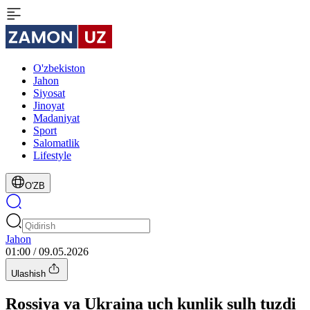
O'zbekiston
Jahon
Siyosat
Jinoyat
Madaniyat
Sport
Salomatlik
Lifestyle
O'ZB
Jahon
01:00 / 09.05.2026
Ulashish
Rossiya va Ukraina uch kunlik sulh tuzdi