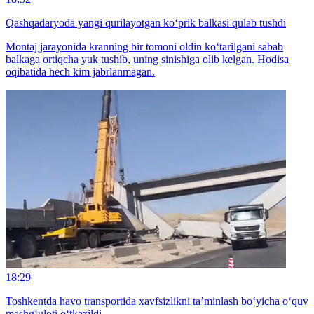
Qashqadaryoda yangi qurilayotgan ko‘prik balkasi qulab tushdi
Montaj jarayonida kranning bir tomoni oldin ko‘tarilgani sabab
balkaga ortiqcha yuk tushib, uning sinishiga olib kelgan. Hodisa
oqibatida hech kim jabrlanmagan.
18:29
Toshkentda havo transportida xavfsizlikni ta’minlash bo‘yicha o‘quv
mashg‘uloti o‘tkazildi