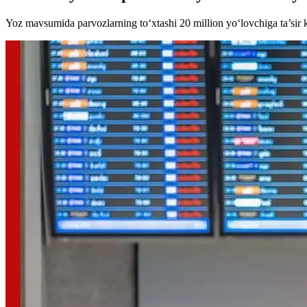
Yoz mavsumida parvozlarning to‘xtashi 20 million yo‘lovchiga ta’sir 