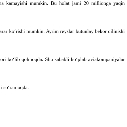
gacha kamayishi mumkin. Bu holat jami 20 millionga yaqin
rar ko‘rishi mumkin. Ayrim reyslar butunlay bekor qilinishi
qori bo‘lib qolmoqda. Shu sababli ko‘plab aviakompaniyalar
ni so‘ramoqda.