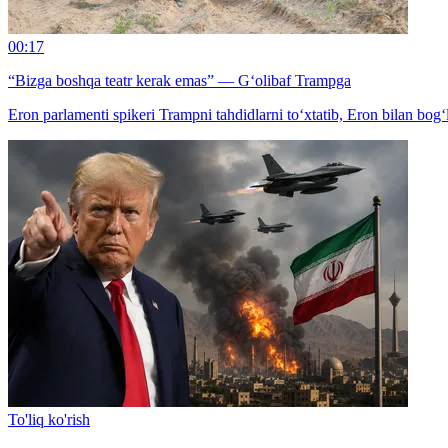
00:17
“Bizga boshqa teatr kerak emas” — G‘olibaf Trampga
Eron parlamenti spikeri Trampni tahdidlarni to‘xtatib, Eron bilan bog‘l
To'liq ko'rish