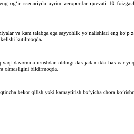
, eng og‘ir ssenariyda ayrim aeroportlar quvvati 10 foiz
iyalar va kam talabga ega sayyohlik yo‘nalishlari eng ko‘p za
b kelishi kutilmoqda.
iq vaqt davomida urushdan oldingi darajadan ikki baravar yu
ra olmasligini bildirmoqda.
aqtincha bekor qilish yoki kamaytirish bo‘yicha chora ko‘rish