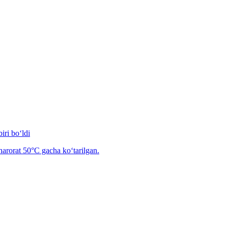
iri bo‘ldi
arorat 50°C gacha ko‘tarilgan.