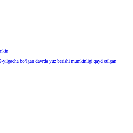
umkin
-yilgacha bo‘lgan davrda yuz berishi mumkinligi qayd etilgan.