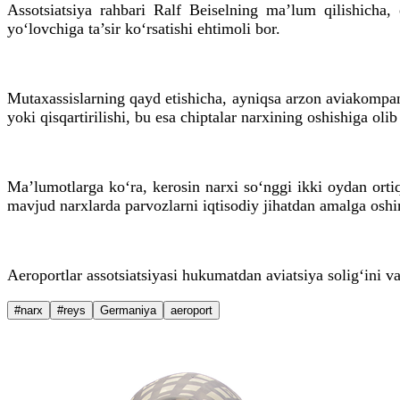
Assotsiatsiya rahbari Ralf Beiselning ma’lum qilishicha
yo‘lovchiga ta’sir ko‘rsatishi ehtimoli bor.
Mutaxassislarning qayd etishicha, ayniqsa arzon aviakompan
yoki qisqartirilishi, bu esa chiptalar narxining oshishiga oli
Ma’lumotlarga ko‘ra, kerosin narxi so‘nggi ikki oydan ort
mavjud narxlarda parvozlarni iqtisodiy jihatdan amalga oshi
Aeroportlar assotsiatsiyasi hukumatdan aviatsiya solig‘ini v
#narx
#reys
Germaniya
aeroport