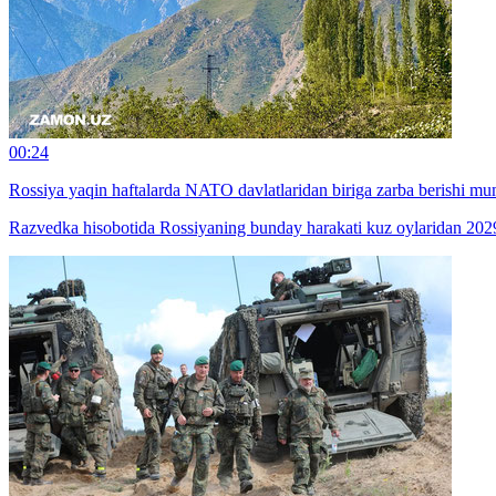
00:24
Rossiya yaqin haftalarda NATO davlatlaridan biriga zarba berishi m
Razvedka hisobotida Rossiyaning bunday harakati kuz oylaridan 2029