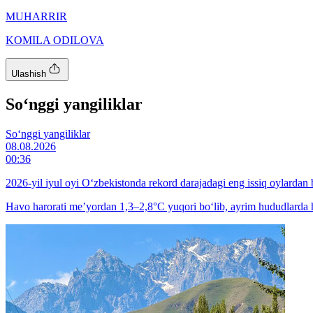
MUHARRIR
KOMILA ODILOVA
Ulashish
So‘nggi yangiliklar
So‘nggi yangiliklar
08.08.2026
00:36
2026-yil iyul oyi O‘zbekistonda rekord darajadagi eng issiq oylardan b
Havo harorati me’yordan 1,3–2,8°C yuqori bo‘lib, ayrim hududlarda h