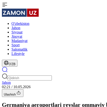
O'zbekiston
Jahon
Siyosat
Jinoyat
Madaniyat
Sport
Salomatlik
Lifestyle
O'ZB
Jahon
02:21 / 10.05.2026
Ulashish
Germaniya aeroportlari reyslar ommaviy 