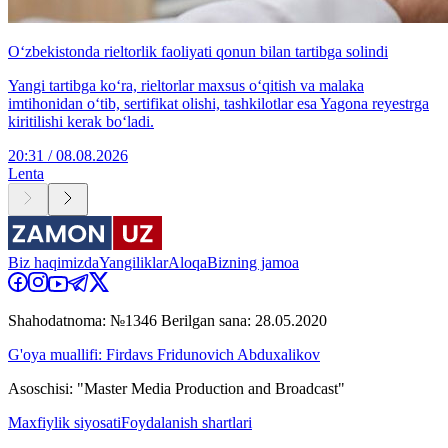
O‘zbekistonda rieltorlik faoliyati qonun bilan tartibga solindi
Yangi tartibga ko‘ra, rieltorlar maxsus o‘qitish va malaka
imtihonidan o‘tib, sertifikat olishi, tashkilotlar esa Yagona reyestrga
kiritilishi kerak bo‘ladi.
20:31 / 08.08.2026
Lenta
Biz haqimizda
Yangiliklar
Aloqa
Bizning jamoa
Shahodatnoma: №1346 Berilgan sana: 28.05.2020
G'oya muallifi: Firdavs Fridunovich Abduxalikov
Asoschisi: "Master Media Production and Broadcast"
Maxfiylik siyosati
Foydalanish shartlari