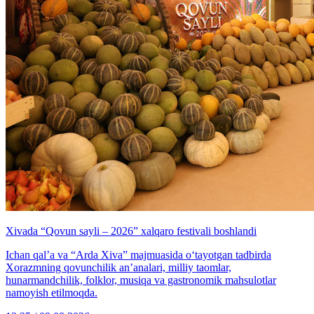
Xivada “Qovun sayli – 2026” xalqaro festivali boshlandi
Ichan qal’a va “Arda Xiva” majmuasida o‘tayotgan tadbirda
Xorazmning qovunchilik an’analari, milliy taomlar,
hunarmandchilik, folklor, musiqa va gastronomik mahsulotlar
namoyish etilmoqda.