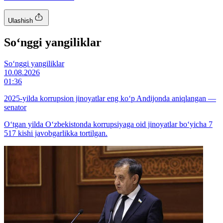
Ulashish
So‘nggi yangiliklar
So‘nggi yangiliklar
10.08.2026
01:36
2025-yilda korrupsion jinoyatlar eng ko‘p Andijonda aniqlangan —
senator
Oʻtgan yilda Oʻzbekistonda korrupsiyaga oid jinoyatlar bo‘yicha 7
517 kishi javobgarlikka tortilgan.