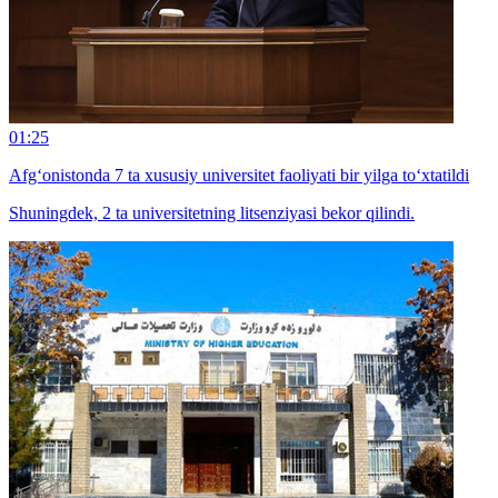
01:25
Afg‘onistonda 7 ta xususiy universitet faoliyati bir yilga to‘xtatildi
Shuningdek, 2 ta universitetning litsenziyasi bekor qilindi.