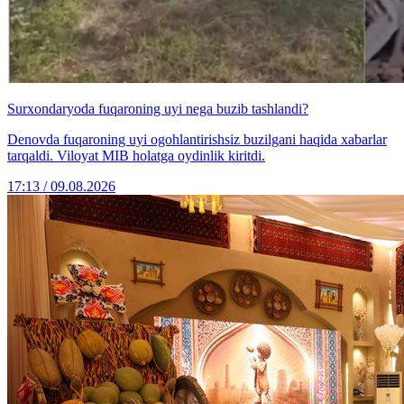
Surxondaryoda fuqaroning uyi nega buzib tashlandi?
Denovda fuqaroning uyi ogohlantirishsiz buzilgani haqida xabarlar
tarqaldi. Viloyat MIB holatga oydinlik kiritdi.
17:13 / 09.08.2026