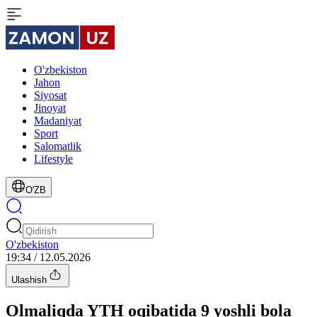
O'zbekiston
Jahon
Siyosat
Jinoyat
Madaniyat
Sport
Salomatlik
Lifestyle
O'ZB
O'zbekiston
19:34 / 12.05.2026
Ulashish
Olmaliqda YTH oqibatida 9 yoshli bola