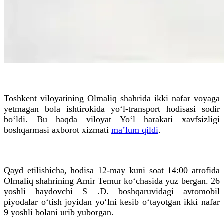
Toshkent viloyatining Olmaliq shahrida ikki nafar voyaga
yetmagan bola ishtirokida yo‘l-transport hodisasi sodir
bo‘ldi. Bu haqda viloyat Yo‘l harakati xavfsizligi
boshqarmasi axborot xizmati
ma’lum qildi
.
Qayd etilishicha, hodisa 12-may kuni soat 14:00 atrofida
Olmaliq shahrining Amir Temur ko‘chasida yuz bergan. 26
yoshli haydovchi S .D. boshqaruvidagi avtomobil
piyodalar o‘tish joyidan yo‘lni kesib o‘tayotgan ikki nafar
9 yoshli bolani urib yuborgan.