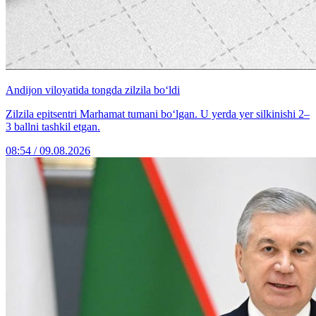
Andijon viloyatida tongda zilzila bo‘ldi
Zilzila epitsentri Marhamat tumani bo‘lgan. U yerda yer silkinishi 2–
3 ballni tashkil etgan.
08:54 / 09.08.2026