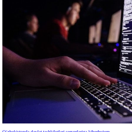
O‘zbekistonda davlat tashkilotlari serverlariga kiberhujum