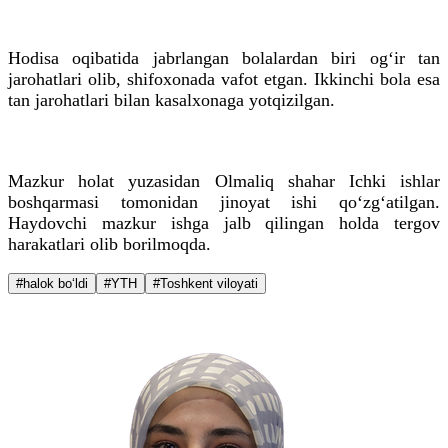
Hodisa oqibatida jabrlangan bolalardan biri og‘ir tan
jarohatlari olib, shifoxonada vafot etgan. Ikkinchi bola esa
tan jarohatlari bilan kasalxonaga yotqizilgan.
Mazkur holat yuzasidan Olmaliq shahar Ichki ishlar
boshqarmasi tomonidan jinoyat ishi qo‘zg‘atilgan.
Haydovchi mazkur ishga jalb qilingan holda tergov
harakatlari olib borilmoqda.
#halok bo‘ldi
#YTH
#Toshkent viloyati