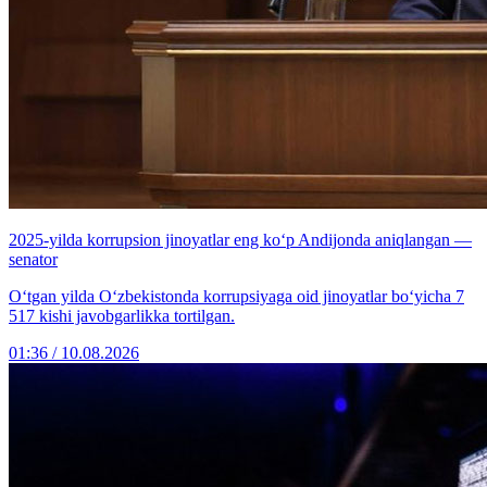
2025-yilda korrupsion jinoyatlar eng ko‘p Andijonda aniqlangan —
senator
Oʻtgan yilda Oʻzbekistonda korrupsiyaga oid jinoyatlar bo‘yicha 7
517 kishi javobgarlikka tortilgan.
01:36 / 10.08.2026