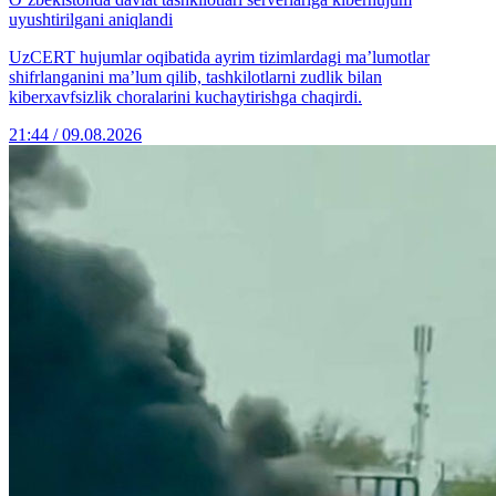
uyushtirilgani aniqlandi
UzCERT hujumlar oqibatida ayrim tizimlardagi ma’lumotlar
shifrlanganini ma’lum qilib, tashkilotlarni zudlik bilan
kiberxavfsizlik choralarini kuchaytirishga chaqirdi.
21:44 / 09.08.2026