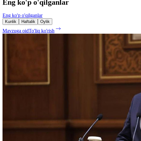
Eng ko'p o'qilganlar
Eng ko'p o'qilganlar
Kunlik
Haftalik
Oylik
Mavzuga oid
To'liq ko'rish