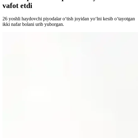
vafot etdi
26 yoshli haydovchi piyodalar o‘tish joyidan yo‘lni kesib o‘tayotgan
ikki nafar bolani urib yuborgan.