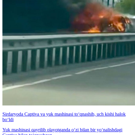
Sirdaryoda Captiva va yuk mashinasi to‘qnashib, uch kishi halok
bo‘ldi
Yuk mashinasi qayrilib olayotganda o‘zi bilan bir yo‘nalishdagi