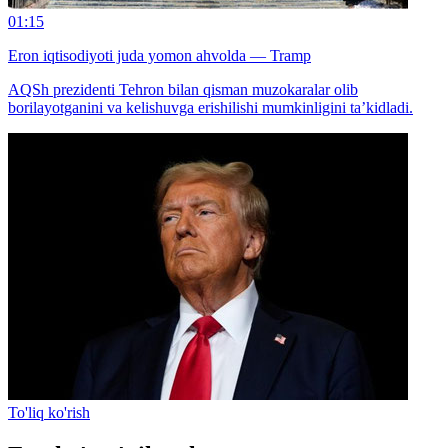
01:15
Eron iqtisodiyoti juda yomon ahvolda — Tramp
AQSh prezidenti Tehron bilan qisman muzokaralar olib
borilayotganini va kelishuvga erishilishi mumkinligini ta’kidladi.
To'liq ko'rish