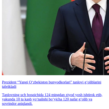
Prezident “Yangi O‘zbekiston bunyodkorlari” tanlovi g‘oliblarini
tabrikladi
Tanlovning uch bosqichida 124 mingdan ziyod yosh ishtirok etib,
yakunda 10 ta kasb yo‘nalishi bo‘yicha 120 nafar g‘olib va
sovrindor aniqlandi.