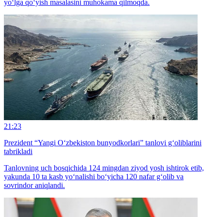
yo‘lga qo‘yish masalasini muhokama qilmoqda.
21:23
Prezident “Yangi O‘zbekiston bunyodkorlari” tanlovi g‘oliblarini
tabrikladi
Tanlovning uch bosqichida 124 mingdan ziyod yosh ishtirok etib,
yakunda 10 ta kasb yo‘nalishi bo‘yicha 120 nafar g‘olib va
sovrindor aniqlandi.