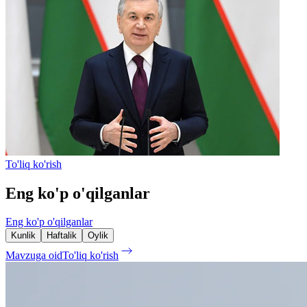
To'liq ko'rish
Eng ko'p o'qilganlar
Eng ko'p o'qilganlar
Kunlik
Haftalik
Oylik
Mavzuga oid
To'liq ko'rish