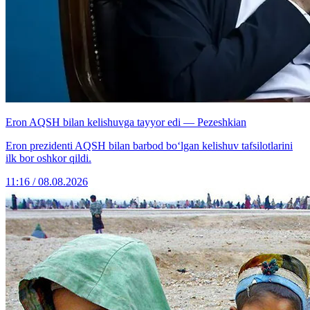
Eron AQSH bilan kelishuvga tayyor edi — Pezeshkian
Eron prezidenti AQSH bilan barbod bo‘lgan kelishuv tafsilotlarini
ilk bor oshkor qildi.
11:16 / 08.08.2026