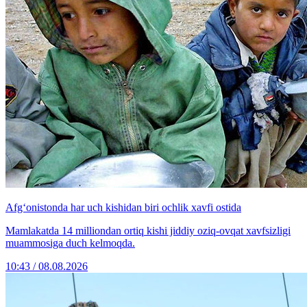
Afg‘onistonda har uch kishidan biri ochlik xavfi ostida
Mamlakatda 14 milliondan ortiq kishi jiddiy oziq-ovqat xavfsizligi
muammosiga duch kelmoqda.
10:43 / 08.08.2026