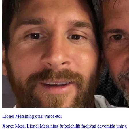
Lionel Messining otasi vafot etdi
Xorxe Messi Lionel Messining futbolchilik faoliyati davomida uning