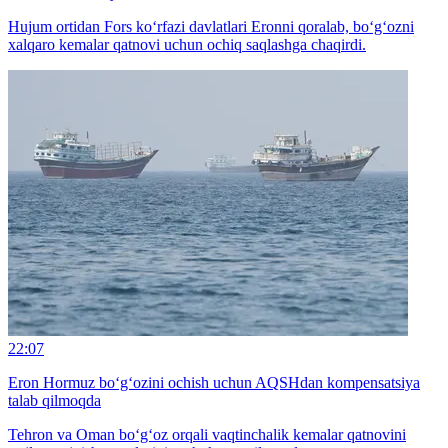
Hujum ortidan Fors ko‘rfazi davlatlari Eronni qoralab, bo‘g‘ozni
xalqaro kemalar qatnovi uchun ochiq saqlashga chaqirdi.
22:07
Eron Hormuz bo‘g‘ozini ochish uchun AQSHdan kompensatsiya
talab qilmoqda
Tehron va Oman bo‘g‘oz orqali vaqtinchalik kemalar qatnovini