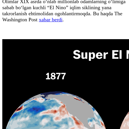
Olimlar XIX asrda o‘nlab millionlab odamlarning o‘limiga
sabab bo‘lgan kuchli “El Nino” iqlim siklining yana
takrorlanish ehtimolidan ogohlantirmoqda. Bu haqda The
Washington Post
xabar berdi
.