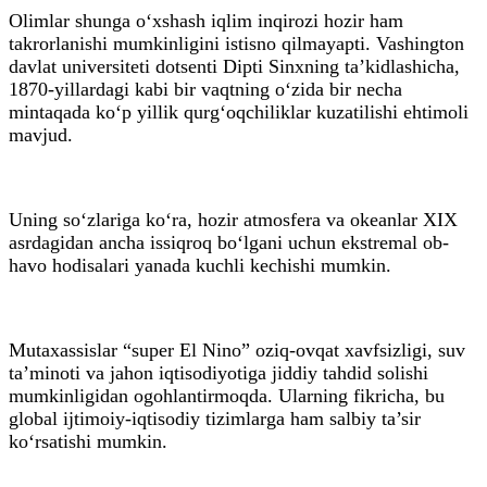
Olimlar shunga o‘xshash iqlim inqirozi hozir ham
takrorlanishi mumkinligini istisno qilmayapti. Vashington
davlat universiteti dotsenti Dipti Sinxning ta’kidlashicha,
1870-yillardagi kabi bir vaqtning o‘zida bir necha
mintaqada ko‘p yillik qurg‘oqchiliklar kuzatilishi ehtimoli
mavjud.
Uning so‘zlariga ko‘ra, hozir atmosfera va okeanlar XIX
asrdagidan ancha issiqroq bo‘lgani uchun ekstremal ob-
havo hodisalari yanada kuchli kechishi mumkin.
Mutaxassislar “super El Nino” oziq-ovqat xavfsizligi, suv
ta’minoti va jahon iqtisodiyotiga jiddiy tahdid solishi
mumkinligidan ogohlantirmoqda. Ularning fikricha, bu
global ijtimoiy-iqtisodiy tizimlarga ham salbiy ta’sir
ko‘rsatishi mumkin.