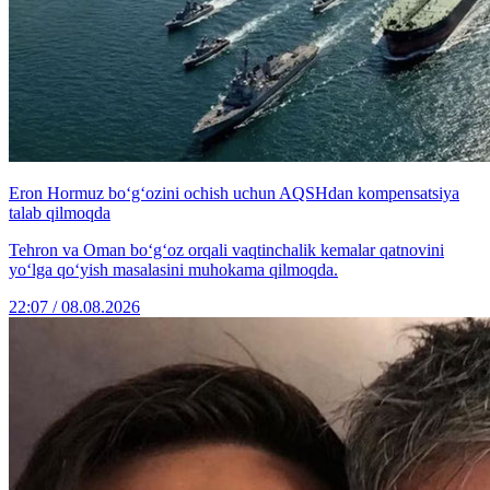
Eron Hormuz bo‘g‘ozini ochish uchun AQSHdan kompensatsiya
talab qilmoqda
Tehron va Oman bo‘g‘oz orqali vaqtinchalik kemalar qatnovini
yo‘lga qo‘yish masalasini muhokama qilmoqda.
22:07 / 08.08.2026