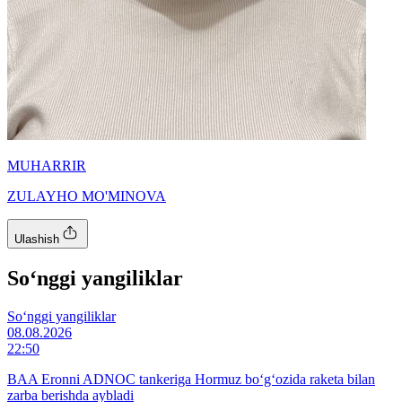
MUHARRIR
ZULAYHO MO'MINOVA
Ulashish
So‘nggi yangiliklar
So‘nggi yangiliklar
08.08.2026
22:50
BAA Eronni ADNOC tankeriga Hormuz bo‘g‘ozida raketa bilan
zarba berishda aybladi