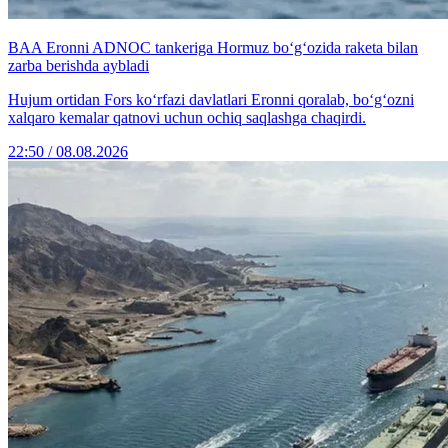
BAA Eronni ADNOC tankeriga Hormuz bo‘g‘ozida raketa bilan
zarba berishda aybladi
Hujum ortidan Fors ko‘rfazi davlatlari Eronni qoralab, bo‘g‘ozni
xalqaro kemalar qatnovi uchun ochiq saqlashga chaqirdi.
22:50 / 08.08.2026