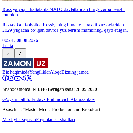
Rossiya yaqin haftalarda NATO davlatlaridan biriga zarba berishi
mumkin
Razvedka hisobotida Rossiyaning bunday harakati kuz oylaridan
2029-yilgacha bo‘lgan davrda yuz berishi mumkinligi qayd etilgan.
00:24 / 08.08.2026
Lenta
Biz haqimizda
Yangiliklar
Aloqa
Bizning jamoa
Shahodatnoma: №1346 Berilgan sana: 28.05.2020
G'oya muallifi: Firdavs Fridunovich Abduxalikov
Asoschisi: "Master Media Production and Broadcast"
Maxfiylik siyosati
Foydalanish shartlari