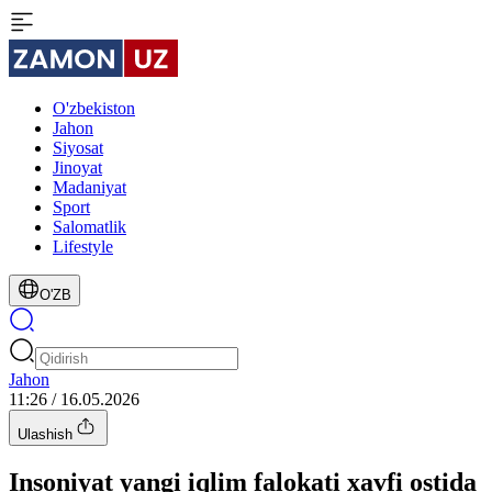
O'zbekiston
Jahon
Siyosat
Jinoyat
Madaniyat
Sport
Salomatlik
Lifestyle
O'ZB
Jahon
11:26 / 16.05.2026
Ulashish
Insoniyat yangi iqlim falokati xavfi ostida