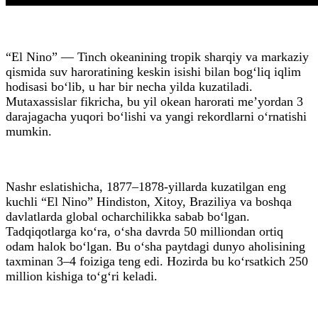
“El Nino” — Tinch okeanining tropik sharqiy va markaziy
qismida suv haroratining keskin isishi bilan bog‘liq iqlim
hodisasi bo‘lib, u har bir necha yilda kuzatiladi.
Mutaxassislar fikricha, bu yil okean harorati me’yordan 3
darajagacha yuqori bo‘lishi va yangi rekordlarni o‘rnatishi
mumkin.
Nashr eslatishicha, 1877–1878-yillarda kuzatilgan eng
kuchli “El Nino” Hindiston, Xitoy, Braziliya va boshqa
davlatlarda global ocharchilikka sabab bo‘lgan.
Tadqiqotlarga ko‘ra, o‘sha davrda 50 milliondan ortiq
odam halok bo‘lgan. Bu o‘sha paytdagi dunyo aholisining
taxminan 3–4 foiziga teng edi. Hozirda bu ko‘rsatkich 250
million kishiga to‘g‘ri keladi.