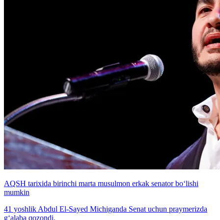
AQSH tarixida birinchi marta musulmon erkak senator bo‘lishi
mumkin
41 yoshlik Abdul El-Sayed Michiganda Senat uchun praymerizda
g‘alaba qozondi.