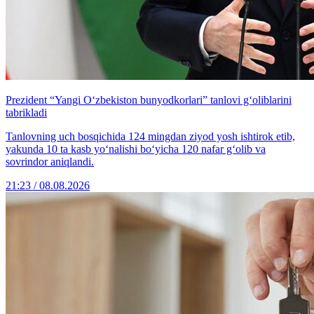
Prezident “Yangi O‘zbekiston bunyodkorlari” tanlovi g‘oliblarini
tabrikladi
Tanlovning uch bosqichida 124 mingdan ziyod yosh ishtirok etib,
yakunda 10 ta kasb yo‘nalishi bo‘yicha 120 nafar g‘olib va
sovrindor aniqlandi.
21:23 / 08.08.2026