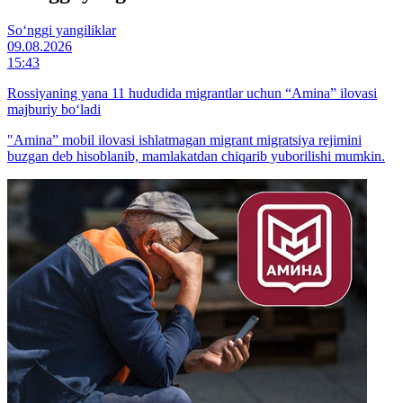
So‘nggi yangiliklar
09.08.2026
15:43
Rossiyaning yana 11 hududida migrantlar uchun “Amina” ilovasi
majburiy bo‘ladi
"Amina” mobil ilovasi ishlatmagan migrant migratsiya rejimini
buzgan deb hisoblanib, mamlakatdan chiqarib yuborilishi mumkin.