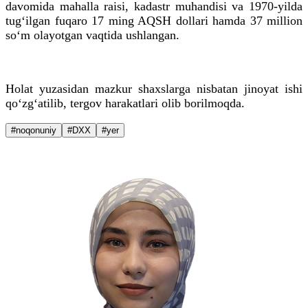
davomida mahalla raisi, kadastr muhandisi va 1970-yilda
tug‘ilgan fuqaro 17 ming AQSH dollari hamda 37 million
so‘m olayotgan vaqtida ushlangan.
Holat yuzasidan mazkur shaxslarga nisbatan jinoyat ishi
qo‘zg‘atilib, tergov harakatlari olib borilmoqda.
#noqonuniy
#DXX
#yer