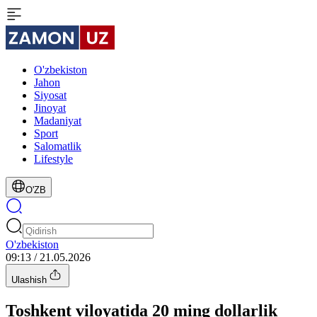
O'zbekiston
Jahon
Siyosat
Jinoyat
Madaniyat
Sport
Salomatlik
Lifestyle
O'ZB
O'zbekiston
09:13 / 21.05.2026
Ulashish
Toshkent viloyatida 20 ming dollarlik