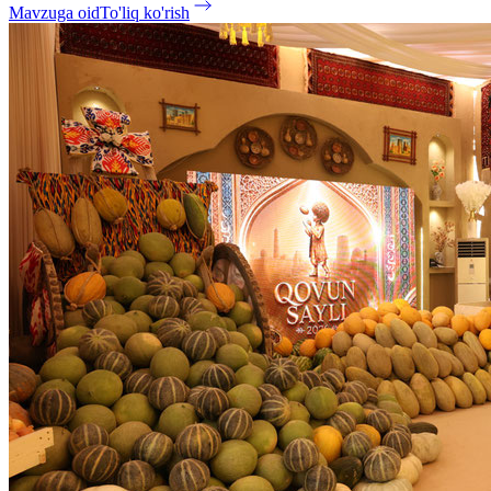
Mavzuga oid
To'liq ko'rish