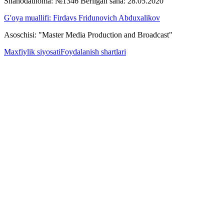
Shahodatnoma: №1346 Berilgan sana: 28.05.2020
G'oya muallifi: Firdavs Fridunovich Abduxalikov
Asoschisi: "Master Media Production and Broadcast"
Maxfiylik siyosati
Foydalanish shartlari