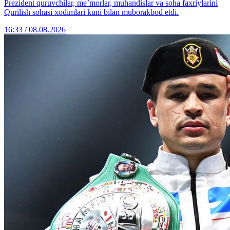
Prezident quruvchilar, me’morlar, muhandislar va soha faxriylarini
Qurilish sohasi xodimlari kuni bilan muborakbod etdi.
16:33 / 08.08.2026