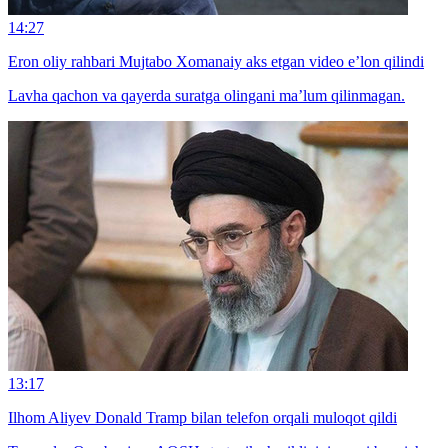
14:27
Eron oliy rahbari Mujtabo Xomanaiy aks etgan video e’lon qilindi
Lavha qachon va qayerda suratga olingani ma’lum qilinmagan.
13:17
Ilhom Aliyev Donald Tramp bilan telefon orqali muloqot qildi