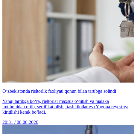
O‘zbekistonda rieltorlik faoliyati qonun bilan tartibga solindi
Yangi tartibga ko‘ra, rieltorlar maxsus o‘qitish va malaka
imtihonidan o‘tib, sertifikat olishi, tashkilotlar esa Yagona reyestrga
kiritilishi kerak bo‘ladi.
20:31 / 08.08.2026