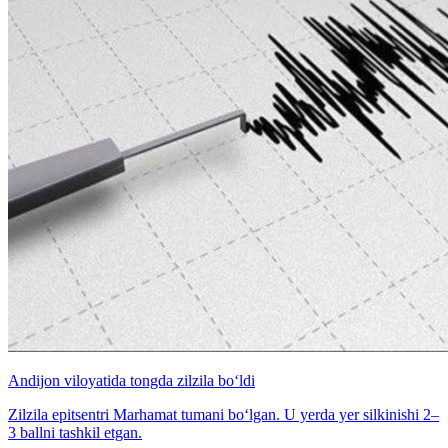
Andijon viloyatida tongda zilzila bo‘ldi
Zilzila epitsentri Marhamat tumani bo‘lgan. U yerda yer silkinishi 2–
3 ballni tashkil etgan.