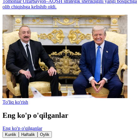
Tomonlar Ozarbayjon–AQSH strategik sherikligini yangi bosqichga
olib chiqishga kelishib oldi.
To'liq ko'rish
Eng ko'p o'qilganlar
Eng ko'p o'qilganlar
Kunlik
Haftalik
Oylik