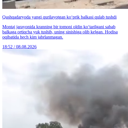
Qashqadaryoda yangi qurilayotgan ko‘prik balkasi qulab tushdi
Montaj jarayonida kranning bir tomoni oldin ko‘tarilgani sabab
balkaga ortiqcha yuk tushib, uning sinishiga olib kelgan. Hodisa
oqibatida hech kim jabrlanmagan.
18:52 / 08.08.2026