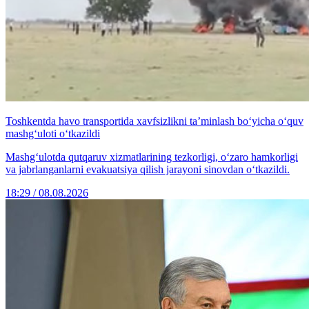
Toshkentda havo transportida xavfsizlikni ta’minlash bo‘yicha o‘quv
mashg‘uloti o‘tkazildi
Mashg‘ulotda qutqaruv xizmatlarining tezkorligi, o‘zaro hamkorligi
va jabrlanganlarni evakuatsiya qilish jarayoni sinovdan o‘tkazildi.
18:29 / 08.08.2026