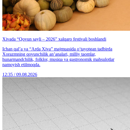
Xivada “Qovun sayli – 2026” xalqaro festivali boshlandi
Ichan qal’a va “Arda Xiva” majmuasida o‘tayotgan tadbirda
Xorazmning qovunchilik an’analari, milliy taomlar,
hunarmandchilik, folklor, musiqa va gastronomik mahsulotlar
namoyish etilmoqda.
12:35 / 09.08.2026