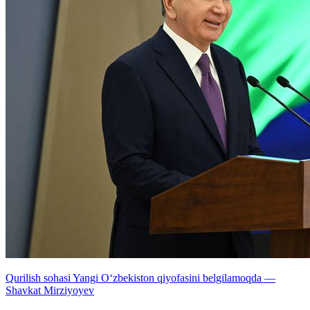
Qurilish sohasi Yangi O‘zbekiston qiyofasini belgilamoqda —
Shavkat Mirziyoyev