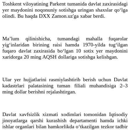
Toshkent viloyatining Parkent tumanida davlat zaxirasidagi
yer maydonini noqonuniy sotishga uringan shaxslar qo‘lga
olindi. Bu haqda DXX Zamon.uz'ga xabar berdi.
Ma’lum qilinishicha, tumandagi mahalla fuqarolar
yig‘inlaridan birining raisi hamda 1970-yilda tug‘ilgan
fuqaro davlat zaxirasida bo‘lgan 10 sotix yer maydonini
xaridorga 20 ming AQSH dollariga sotishga kelishgan.
Ular yer hujjatlarini rasmiylashtirib berish uchun Davlat
kadastrlari palatasining tuman filiali muhandisiga 2–3
ming dollar berishni rejalashtirgan.
Davlat xavfsizlik xizmati xodimlari tomonidan Iqtisodiy
jinoyatlarga qarshi kurashish departamenti hamda ichki
ishlar organlari bilan hamkorlikda o‘tkazilgan tezkor tadbir