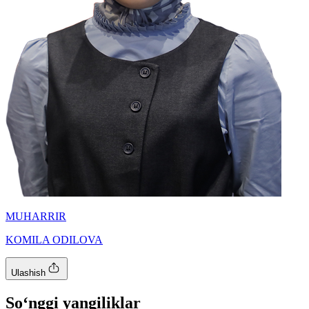
MUHARRIR
KOMILA ODILOVA
Ulashish
So‘nggi yangiliklar