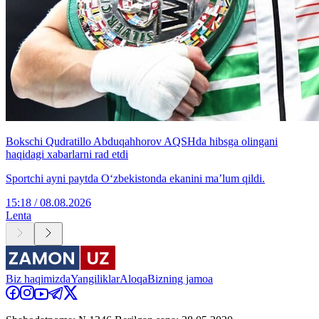
Bokschi Qudratillo Abduqahhorov AQSHda hibsga olingani
haqidagi xabarlarni rad etdi
Sportchi ayni paytda O‘zbekistonda ekanini ma’lum qildi.
15:18 / 08.08.2026
Lenta
Biz haqimizda
Yangiliklar
Aloqa
Bizning jamoa