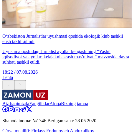
O‘zbekiston Jurnalistlar uyushmasi qoshida ekologik klub tashkil
etish taklif qilindi
Uyushma qoshidagi Jurnalist ayollar kengashining “Yashil
iqtisodiyot va ayollar: kelajakni asrash mas’uliyati” mavzusida davra
suhbati tashkil etildi.
18:22 / 07.08.2026
Lenta
Biz haqimizda
Yangiliklar
Aloqa
Bizning jamoa
Shahodatnoma: №1346 Berilgan sana: 28.05.2020
G'oya muallifi: Firdavs Fridunovich Abduxalikov