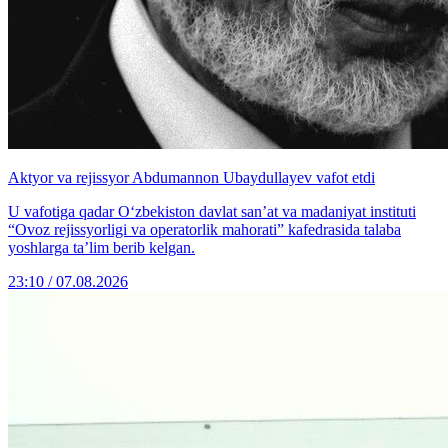
Aktyor va rejissyor Abdumannon Ubaydullayev vafot etdi
U vafotiga qadar O‘zbekiston davlat san’at va madaniyat instituti
“Ovoz rejissyorligi va operatorlik mahorati” kafedrasida talaba
yoshlarga ta’lim berib kelgan.
23:10 / 07.08.2026