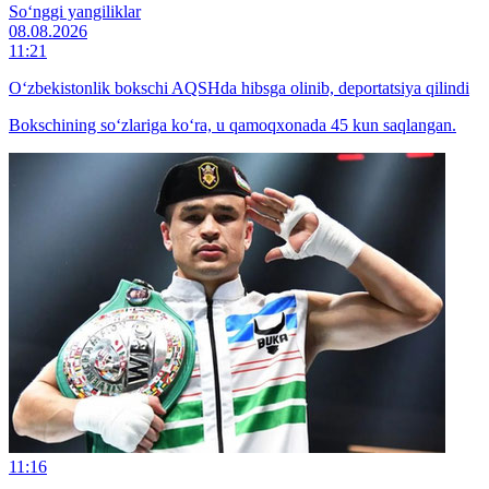
So‘nggi yangiliklar
08.08.2026
11:21
O‘zbekistonlik bokschi AQSHda hibsga olinib, deportatsiya qilindi
Bokschining so‘zlariga ko‘ra, u qamoqxonada 45 kun saqlangan.
11:16