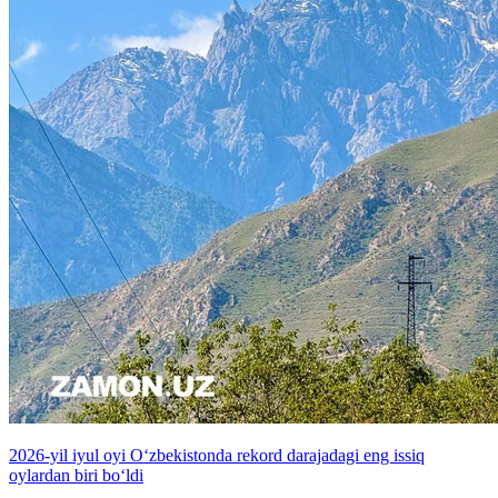
2026-yil iyul oyi O‘zbekistonda rekord darajadagi eng issiq
oylardan biri bo‘ldi