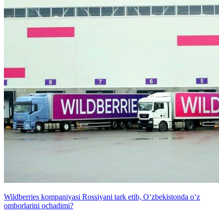
Wildberries kompaniyasi Rossiyani tark etib, O‘zbekistonda o‘z
omborlarini ochadimi?