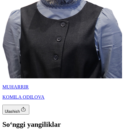
MUHARRIR
KOMILA ODILOVA
Ulashish
So‘nggi yangiliklar