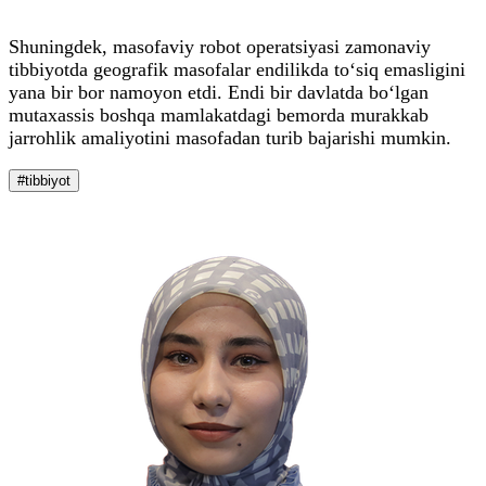
Shuningdek, masofaviy robot operatsiyasi zamonaviy
tibbiyotda geografik masofalar endilikda to‘siq emasligini
yana bir bor namoyon etdi. Endi bir davlatda bo‘lgan
mutaxassis boshqa mamlakatdagi bemorda murakkab
jarrohlik amaliyotini masofadan turib bajarishi mumkin.
#tibbiyot