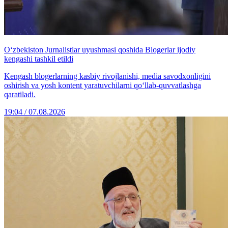
O‘zbekiston Jurnalistlar uyushmasi qoshida Blogerlar ijodiy
kengashi tashkil etildi
Kengash blogerlarning kasbiy rivojlanishi, media savodxonligini
oshirish va yosh kontent yaratuvchilarni qo‘llab-quvvatlashga
qaratiladi.
19:04 / 07.08.2026