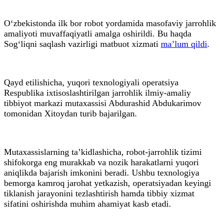
O‘zbekistonda ilk bor robot yordamida masofaviy jarrohlik
amaliyoti muvaffaqiyatli amalga oshirildi. Bu haqda
Sog‘liqni saqlash vazirligi matbuot xizmati
ma’lum qildi
.
Qayd etilishicha, yuqori texnologiyali operatsiya
Respublika ixtisoslashtirilgan jarrohlik ilmiy-amaliy
tibbiyot markazi mutaxassisi Abdurashid Abdukarimov
tomonidan Xitoydan turib bajarilgan.
Mutaxassislarning ta’kidlashicha, robot-jarrohlik tizimi
shifokorga eng murakkab va nozik harakatlarni yuqori
aniqlikda bajarish imkonini beradi. Ushbu texnologiya
bemorga kamroq jarohat yetkazish, operatsiyadan keyingi
tiklanish jarayonini tezlashtirish hamda tibbiy xizmat
sifatini oshirishda muhim ahamiyat kasb etadi.