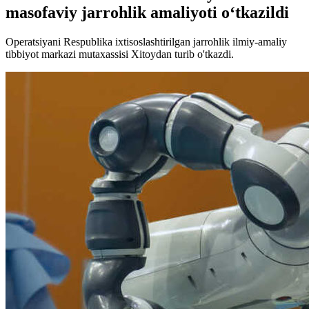
masofaviy jarrohlik amaliyoti o‘tkazildi
Operatsiyani Respublika ixtisoslashtirilgan jarrohlik ilmiy-amaliy
tibbiyot markazi mutaxassisi Xitoydan turib o'tkazdi.