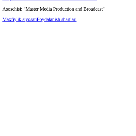
Asoschisi: "Master Media Production and Broadcast"
Maxfiylik siyosati
Foydalanish shartlari