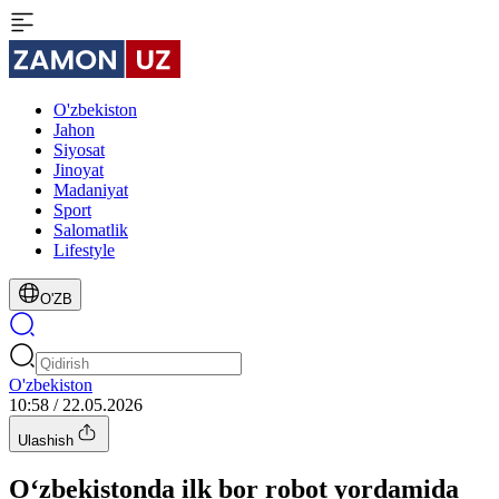
O'zbekiston
Jahon
Siyosat
Jinoyat
Madaniyat
Sport
Salomatlik
Lifestyle
O'ZB
O'zbekiston
10:58 / 22.05.2026
Ulashish
O‘zbekistonda ilk bor robot yordamida