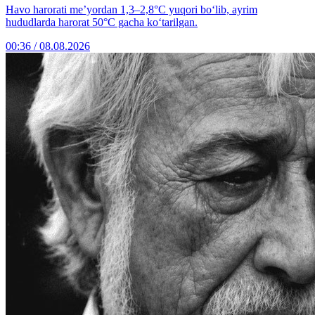
Havo harorati me’yordan 1,3–2,8°C yuqori bo‘lib, ayrim
hududlarda harorat 50°C gacha ko‘tarilgan.
00:36 / 08.08.2026