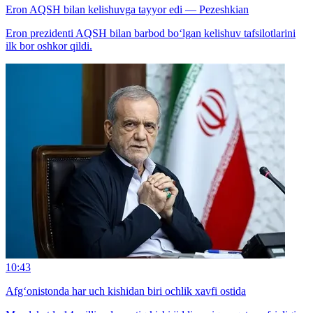
Eron AQSH bilan kelishuvga tayyor edi — Pezeshkian
Eron prezidenti AQSH bilan barbod bo‘lgan kelishuv tafsilotlarini
ilk bor oshkor qildi.
10:43
Afg‘onistonda har uch kishidan biri ochlik xavfi ostida