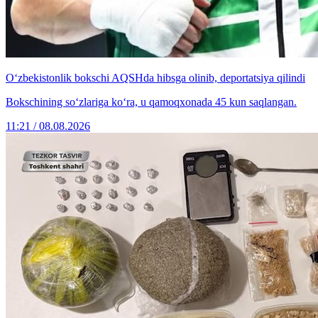
O‘zbekistonlik bokschi AQSHda hibsga olinib, deportatsiya qilindi
Bokschining so‘zlariga ko‘ra, u qamoqxonada 45 kun saqlangan.
11:21 / 08.08.2026