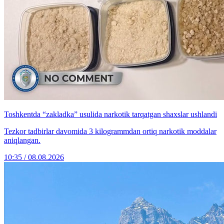
Toshkentda “zakladka” usulida narkotik tarqatgan shaxslar ushlandi
Tezkor tadbirlar davomida 3 kilogrammdan ortiq narkotik moddalar
aniqlangan.
10:35 / 08.08.2026