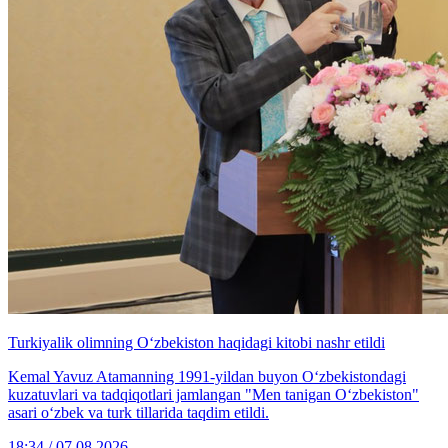
Turkiyalik olimning O‘zbekiston haqidagi kitobi nashr etildi
Kemal Yavuz Atamanning 1991-yildan buyon O‘zbekistondagi
kuzatuvlari va tadqiqotlari jamlangan "Men tanigan O‘zbekiston"
asari o‘zbek va turk tillarida taqdim etildi.
18:34 / 07.08.2026