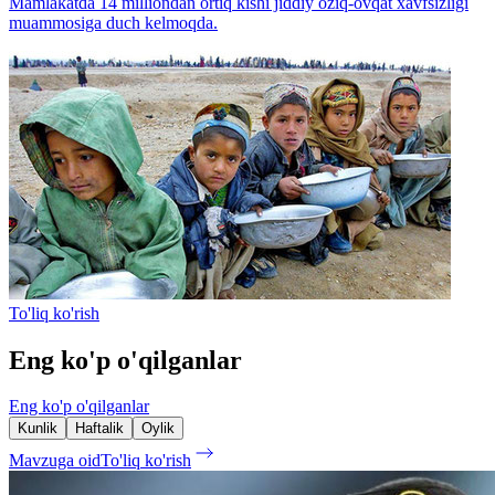
Mamlakatda 14 milliondan ortiq kishi jiddiy oziq-ovqat xavfsizligi
muammosiga duch kelmoqda.
To'liq ko'rish
Eng ko'p o'qilganlar
Eng ko'p o'qilganlar
Kunlik
Haftalik
Oylik
Mavzuga oid
To'liq ko'rish