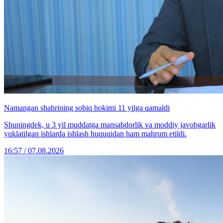
Namangan shahrining sobiq hokimi 11 yilga qamaldi
Shuningdek, u 3 yil muddatga mansabdorlik va moddiy javobgarlik
yuklatilgan ishlarda ishlash huquqidan ham mahrum etildi.
16:57 / 07.08.2026