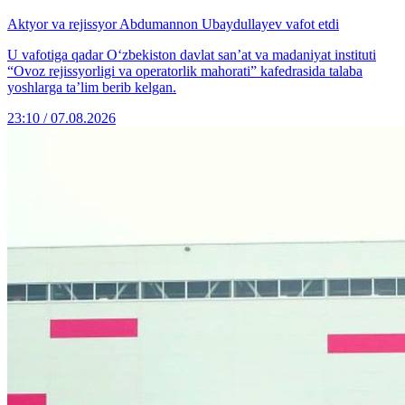
Aktyor va rejissyor Abdumannon Ubaydullayev vafot etdi
U vafotiga qadar O‘zbekiston davlat san’at va madaniyat instituti
“Ovoz rejissyorligi va operatorlik mahorati” kafedrasida talaba
yoshlarga ta’lim berib kelgan.
23:10 / 07.08.2026