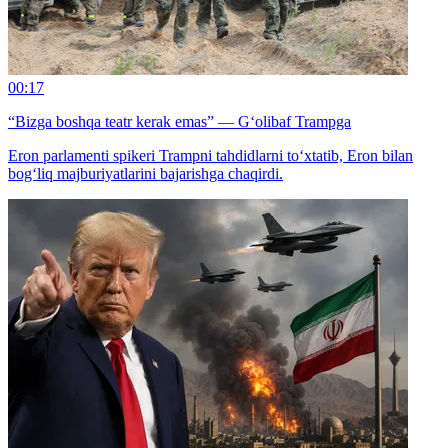
00:17
“Bizga boshqa teatr kerak emas” — G‘olibaf Trampga
Eron parlamenti spikeri Trampni tahdidlarni to‘xtatib, Eron bilan
bog‘liq majburiyatlarini bajarishga chaqirdi.