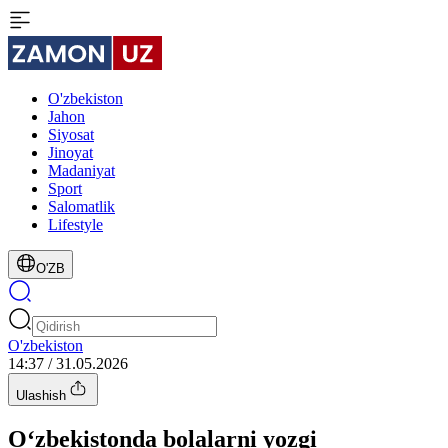
O'zbekiston
Jahon
Siyosat
Jinoyat
Madaniyat
Sport
Salomatlik
Lifestyle
O'ZB
O'zbekiston
14:37 / 31.05.2026
Ulashish
O‘zbekistonda bolalarni yozgi