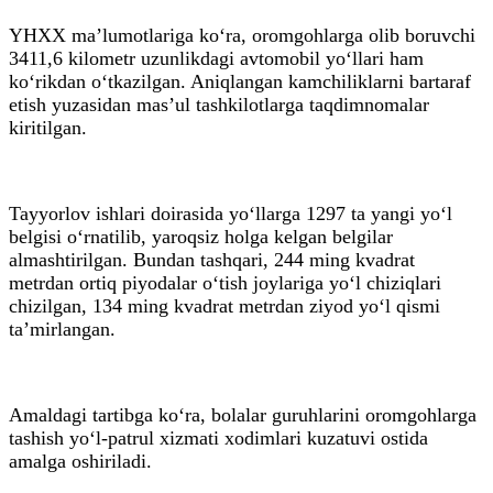
YHXX ma’lumotlariga ko‘ra, oromgohlarga olib boruvchi
3411,6 kilometr uzunlikdagi avtomobil yo‘llari ham
ko‘rikdan o‘tkazilgan. Aniqlangan kamchiliklarni bartaraf
etish yuzasidan mas’ul tashkilotlarga taqdimnomalar
kiritilgan.
Tayyorlov ishlari doirasida yo‘llarga 1297 ta yangi yo‘l
belgisi o‘rnatilib, yaroqsiz holga kelgan belgilar
almashtirilgan. Bundan tashqari, 244 ming kvadrat
metrdan ortiq piyodalar o‘tish joylariga yo‘l chiziqlari
chizilgan, 134 ming kvadrat metrdan ziyod yo‘l qismi
ta’mirlangan.
Amaldagi tartibga ko‘ra, bolalar guruhlarini oromgohlarga
tashish yo‘l-patrul xizmati xodimlari kuzatuvi ostida
amalga oshiriladi.