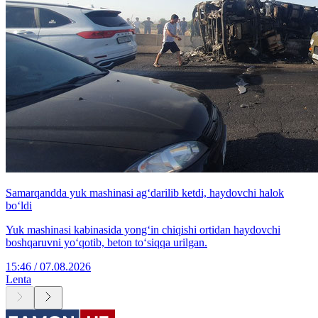
Samarqandda yuk mashinasi ag‘darilib ketdi, haydovchi halok
bo‘ldi
Yuk mashinasi kabinasida yong‘in chiqishi ortidan haydovchi
boshqaruvni yo‘qotib, beton to‘siqqa urilgan.
15:46 / 07.08.2026
Lenta