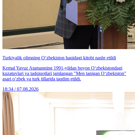
Turkiyalik olimning O‘zbekiston haqidagi kitobi nashr etildi
Kemal Yavuz Atamanning 1991-yildan buyon O‘zbekistondagi
kuzatuvlari va tadqiqotlari jamlangan "Men tanigan O‘zbekiston"
asari o‘zbek va turk tillarida taqdim etildi.
18:34 / 07.08.2026