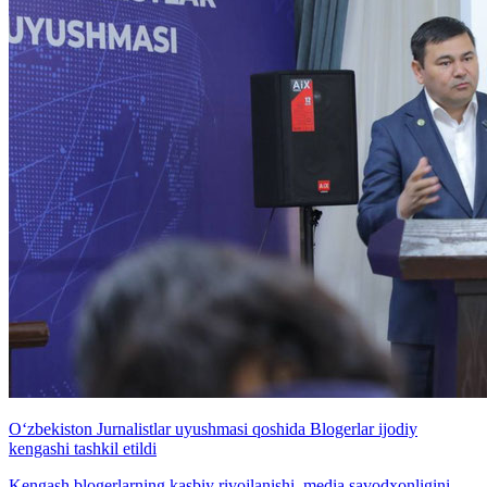
O‘zbekiston Jurnalistlar uyushmasi qoshida Blogerlar ijodiy
kengashi tashkil etildi
Kengash blogerlarning kasbiy rivojlanishi, media savodxonligini