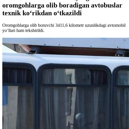
oromgohlarga olib boradigan avtobuslar
texnik ko‘rikdan o‘tkazildi
Oromgohlarga olib boruvchi 3411,6 kilometr uzunlikdagi avtomobil
yo‘llari ham tekshirildi.