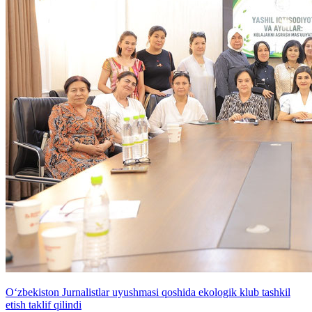
O‘zbekiston Jurnalistlar uyushmasi qoshida ekologik klub tashkil
etish taklif qilindi