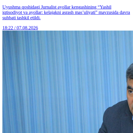
Uyushma qoshidagi Jurnalist ayollar kengashining “Yashil
iqtisodiyot va ayollar: kelajakni asrash mas’uliyati” mavzusida davra
suhbati tashkil etildi.
18:22 / 07.08.2026