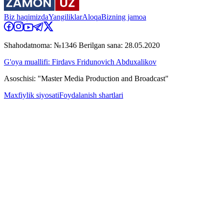
Biz haqimizda
Yangiliklar
Aloqa
Bizning jamoa
Shahodatnoma: №1346 Berilgan sana: 28.05.2020
G'oya muallifi: Firdavs Fridunovich Abduxalikov
Asoschisi: "Master Media Production and Broadcast"
Maxfiylik siyosati
Foydalanish shartlari