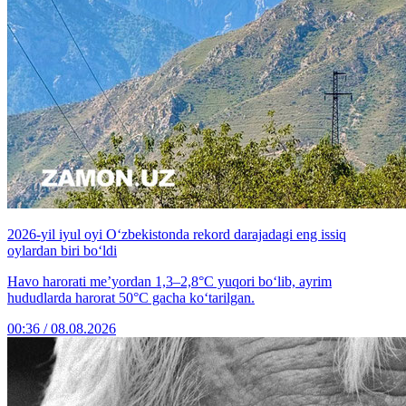
2026-yil iyul oyi O‘zbekistonda rekord darajadagi eng issiq
oylardan biri bo‘ldi
Havo harorati me’yordan 1,3–2,8°C yuqori bo‘lib, ayrim
hududlarda harorat 50°C gacha ko‘tarilgan.
00:36 / 08.08.2026