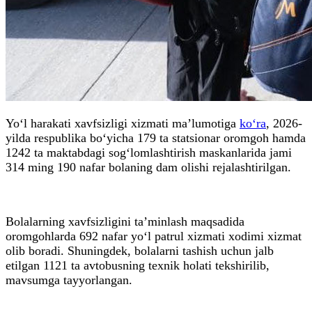
Yo‘l harakati xavfsizligi xizmati ma’lumotiga
ko‘ra
, 2026-
yilda respublika bo‘yicha 179 ta statsionar oromgoh hamda
1242 ta maktabdagi sog‘lomlashtirish maskanlarida jami
314 ming 190 nafar bolaning dam olishi rejalashtirilgan.
Bolalarning xavfsizligini ta’minlash maqsadida
oromgohlarda 692 nafar yo‘l patrul xizmati xodimi xizmat
olib boradi. Shuningdek, bolalarni tashish uchun jalb
etilgan 1121 ta avtobusning texnik holati tekshirilib,
mavsumga tayyorlangan.