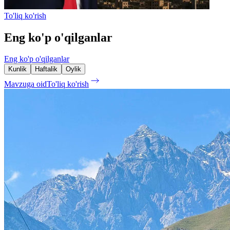
To'liq ko'rish
Eng ko'p o'qilganlar
Eng ko'p o'qilganlar
Kunlik
Haftalik
Oylik
Mavzuga oid
To'liq ko'rish