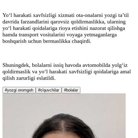
Yo‘l harakati xavfsizligi xizmati ota-onalarni yozgi ta’til
davrida farzandlarini qarovsiz qoldirmaslikka, ularning
yo‘l harakati qoidalariga rioya etishini nazorat qilishga
hamda transport vositalarini voyaga yetmaganlarga
boshqarish uchun bermaslikka chaqirdi.
Shuningdek, bolalarni issiq havoda avtomobilda yolg‘iz
qoldirmaslik va yo‘l harakati xavfsizligi qoidalariga amal
qilish zarurligi eslatildi.
#yozgi oromgoh
#o'quvchilar
#bolalar