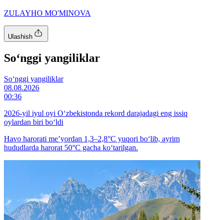
ZULAYHO MO'MINOVA
Ulashish
So‘nggi yangiliklar
So‘nggi yangiliklar
08.08.2026
00:36
2026-yil iyul oyi O‘zbekistonda rekord darajadagi eng issiq
oylardan biri bo‘ldi
Havo harorati me’yordan 1,3–2,8°C yuqori bo‘lib, ayrim
hududlarda harorat 50°C gacha ko‘tarilgan.