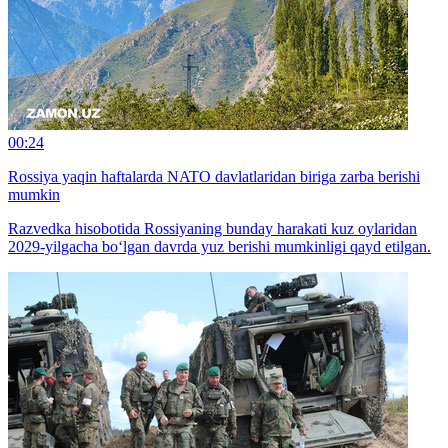
00:24
Rossiya yaqin haftalarda NATO davlatlaridan biriga zarba berishi
mumkin
Razvedka hisobotida Rossiyaning bunday harakati kuz oylaridan
2029-yilgacha bo‘lgan davrda yuz berishi mumkinligi qayd etilgan.