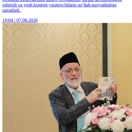
oshirish va yosh kontent yaratuvchilarni qo‘llab-quvvatlashga
qaratiladi.
19:04 / 07.08.2026