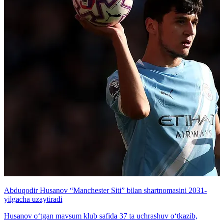
Abduqodir Husanov “Manchester Siti” bilan shartnomasini 2031-
yilgacha uzaytiradi
Husanov o‘tgan mavsum klub safida 37 ta uchrashuv o‘tkazib,