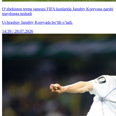
O‘zbekiston terma jamoasi FIFA kunlarida Janubiy Koreyaga qarshi
maydonga tushadi
Uchrashuv Janubiy Koreyada bo‘lib o‘tadi.
14:39 / 28.07.2026