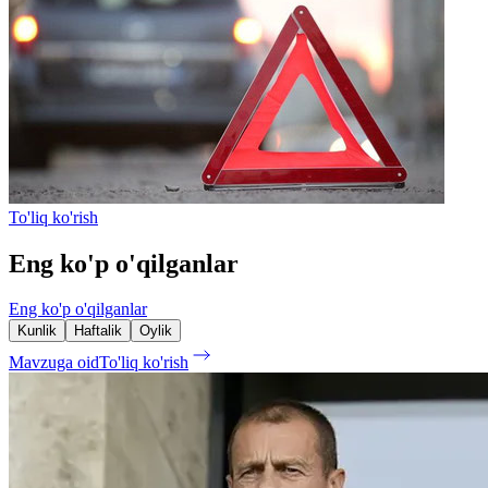
To'liq ko'rish
Eng ko'p o'qilganlar
Eng ko'p o'qilganlar
Kunlik
Haftalik
Oylik
Mavzuga oid
To'liq ko'rish