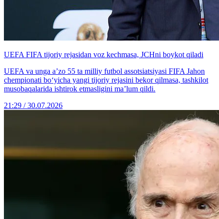
UEFA FIFA tijoriy rejasidan voz kechmasa, JCHni boykot qiladi
UEFA va unga a’zo 55 ta milliy futbol assotsiatsiyasi FIFA Jahon
chempionati bo‘yicha yangi tijoriy rejasini bekor qilmasa, tashkilot
musobaqalarida ishtirok etmasligini ma’lum qildi.
21:29 / 30.07.2026