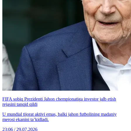
FIFA sobiq Prezidenti Jahon chempionatiga investor jalb etish
rejasini tanqid qildi
U mundial tijorat aktivi emas, balki jahon futbolining madaniy
merosi ekanini ta’kidladi.
23:06 / 29.07.2026