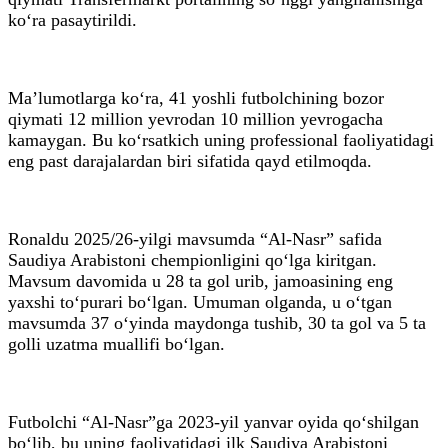
ko‘ra pasaytirildi.
Ma’lumotlarga ko‘ra, 41 yoshli futbolchining bozor
qiymati 12 million yevrodan 10 million yevrogacha
kamaygan. Bu ko‘rsatkich uning professional faoliyatidagi
eng past darajalardan biri sifatida qayd etilmoqda.
Ronaldu 2025/26-yilgi mavsumda “Al-Nasr” safida
Saudiya Arabistoni chempionligini qo‘lga kiritgan.
Mavsum davomida u 28 ta gol urib, jamoasining eng
yaxshi to‘purari bo‘lgan. Umuman olganda, u o‘tgan
mavsumda 37 o‘yinda maydonga tushib, 30 ta gol va 5 ta
golli uzatma muallifi bo‘lgan.
Futbolchi “Al-Nasr”ga 2023-yil yanvar oyida qo‘shilgan
bo‘lib, bu uning faoliyatidagi ilk Saudiya Arabistoni