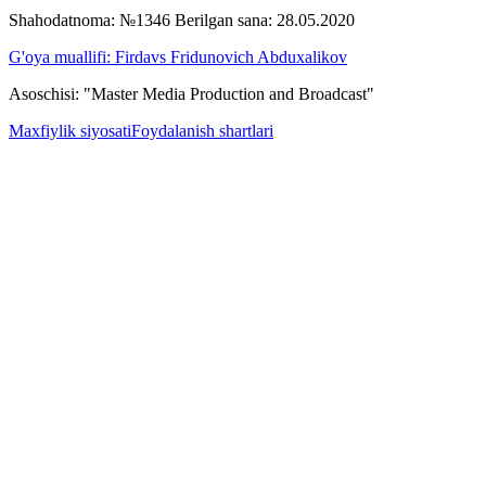
Shahodatnoma: №1346 Berilgan sana: 28.05.2020
G'oya muallifi: Firdavs Fridunovich Abduxalikov
Asoschisi: "Master Media Production and Broadcast"
Maxfiylik siyosati
Foydalanish shartlari