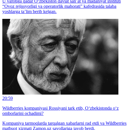
U vafotiga qadar O‘zbekiston davlat san’at va madaniyat instituti
“Ovoz rejissyorligi va operatorlik mahorati” kafedrasida talaba
yoshlarga ta’lim berib kelgan.
20:59
Wildberries kompaniyasi Rossiyani tark etib, O‘zbekistonda o‘z
omborlarini ochadimi?
Kompaniya tarmoqlarda tarqalgan xabarlarni rad etdi va Wildberries
matbuot xizmati Zamon.uz savollariga javob berdi.