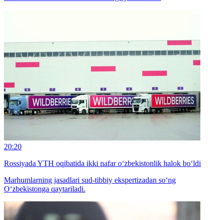
20:20
Rossiyada YTH oqibatida ikki nafar o‘zbekistonlik halok bo‘ldi
Marhumlarning jasadlari sud-tibbiy ekspertizadan so‘ng
O‘zbekistonga qaytariladi.