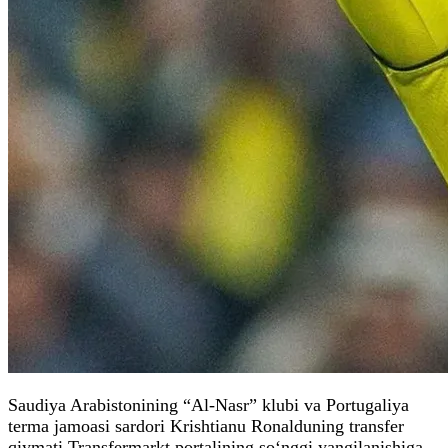
Saudiya Arabistonining “Al-Nasr” klubi va Portugaliya
terma jamoasi sardori Krishtianu Ronalduning transfer
qiymati Transfermarkt portalining so‘nggi yangilanishiga