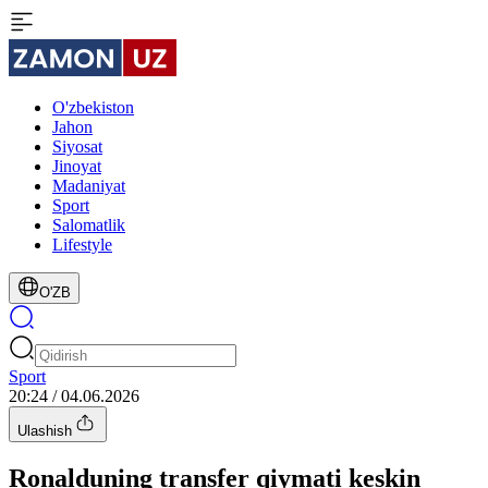
O'zbekiston
Jahon
Siyosat
Jinoyat
Madaniyat
Sport
Salomatlik
Lifestyle
O'ZB
Sport
20:24 / 04.06.2026
Ulashish
Ronalduning transfer qiymati keskin