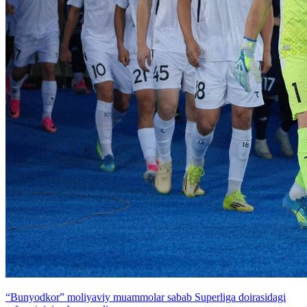
“Bunyodkor” moliyaviy muammolar sabab Superliga doirasidagi