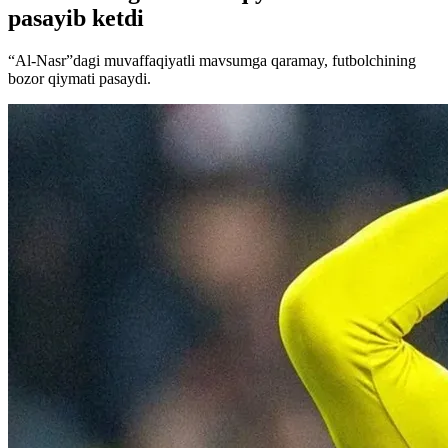
pasayib ketdi
“Al-Nasr”dagi muvaffaqiyatli mavsumga qaramay, futbolchining
bozor qiymati pasaydi.