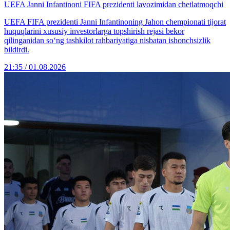
UEFA Janni Infantinoni FIFA prezidenti lavozimidan chetlatmoqchi
UEFA FIFA prezidenti Janni Infantinoning Jahon chempionati tijorat
huquqlarini xususiy investorlarga topshirish rejasi bekor
qilinganidan so‘ng tashkilot rahbariyatiga nisbatan ishonchsizlik
bildirdi.
21:35 / 01.08.2026