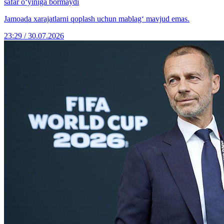
safar o‘yiniga bormaydi
Jamoada xarajatlarni qoplash uchun mablag‘ mavjud emas.
23:29 / 30.07.2026