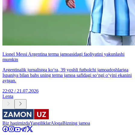
Lionel Messi Argentina terma jamoasidagi faoliyatini yakunlashi
mumkin
Argentinalik jurnalistga ko‘ra, 39 yoshli futbolchi jamoadoshlariga
Ispaniya bilan bahs uning terma jamoa safidagi so‘ngi o‘yini ekanini
aytgan.
22:02 / 21.07.2026
Lenta
Biz haqimizda
Yangiliklar
Aloqa
Bizning jamoa