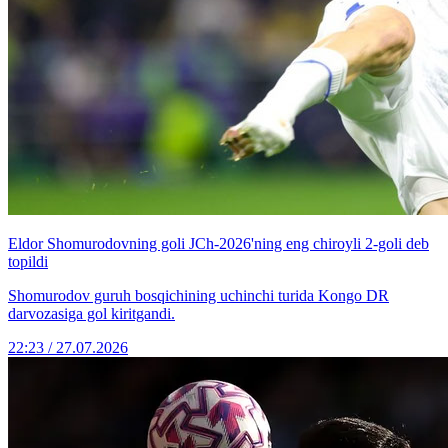
Eldor Shomurodovning goli JCh-2026'ning eng chiroyli 2-goli deb
topildi
Shomurodov guruh bosqichining uchinchi turida Kongo DR
darvozasiga gol kiritgandi.
22:23 / 27.07.2026