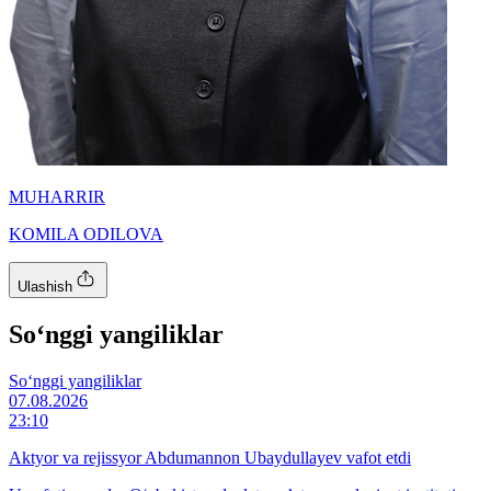
MUHARRIR
KOMILA ODILOVA
Ulashish
So‘nggi yangiliklar
So‘nggi yangiliklar
07.08.2026
23:10
Aktyor va rejissyor Abdumannon Ubaydullayev vafot etdi