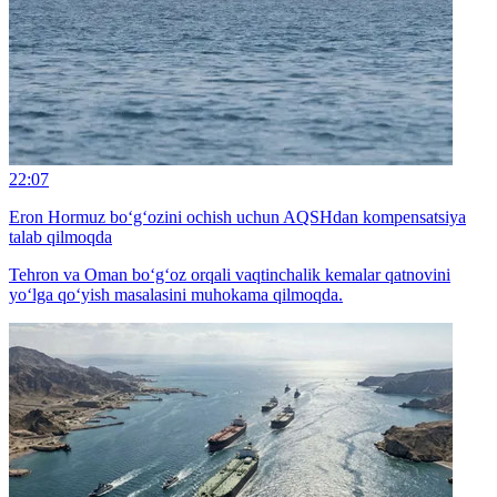
22:07
Eron Hormuz bo‘g‘ozini ochish uchun AQSHdan kompensatsiya
talab qilmoqda
Tehron va Oman bo‘g‘oz orqali vaqtinchalik kemalar qatnovini
yo‘lga qo‘yish masalasini muhokama qilmoqda.