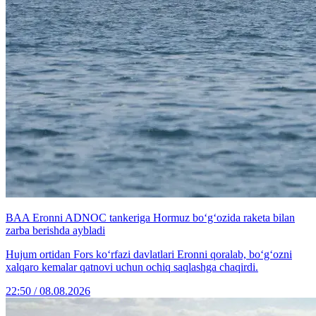
BAA Eronni ADNOC tankeriga Hormuz bo‘g‘ozida raketa bilan
zarba berishda aybladi
Hujum ortidan Fors ko‘rfazi davlatlari Eronni qoralab, bo‘g‘ozni
xalqaro kemalar qatnovi uchun ochiq saqlashga chaqirdi.
22:50 / 08.08.2026