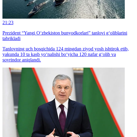
21:23
Prezident “Yangi O‘zbekiston bunyodkorlari” tanlovi g‘oliblarini
tabrikladi
Tanlovning uch bosqichida 124 mingdan ziyod yosh ishtirok etib,
yakunda 10 ta kasb yo‘nalishi bo‘yicha 120 nafar g‘olib va
sovrindor aniqlandi.