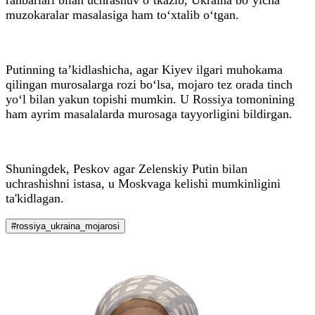
muzokaralar masalasiga ham to‘xtalib o‘tgan.
Putinning ta’kidlashicha, agar Kiyev ilgari muhokama
qilingan murosalarga rozi bo‘lsa, mojaro tez orada tinch
yo‘l bilan yakun topishi mumkin. U Rossiya tomonining
ham ayrim masalalarda murosaga tayyorligini bildirgan.
Shuningdek, Peskov agar Zelenskiy Putin bilan
uchrashishni istasa, u Moskvaga kelishi mumkinligini
ta'kidlagan.
#rossiya_ukraina_mojarosi