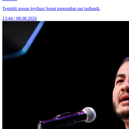
Tegishli qonun loyihasi Senat tomonidan ma’qullandi.
13:44 / 08.08.2026