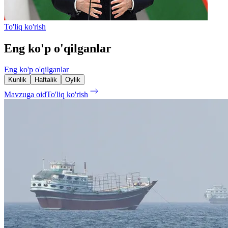
To'liq ko'rish
Eng ko'p o'qilganlar
Eng ko'p o'qilganlar
Kunlik
Haftalik
Oylik
Mavzuga oid
To'liq ko'rish