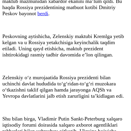
maktub mazmunidan xabardor ekanini ma’lum qildi. Bu
haqda Rossiya prezidentining matbuot kotibi Dmitriy
Peskov bayonot
berdi
.
Peskovning aytishicha, Zelenskiy maktubi Kremlga yetib
kelgan va u Rossiya yetakchisiga keyinchalik taqdim
etiladi. Uning qayd etishicha, maktub prezident
ishtirokidagi rasmiy tadbir davomida e’lon qilingan.
Zelenskiy o‘z murojaatida Rossiya prezidenti bilan
uchinchi davlat hududida to‘g‘ridan-to‘g‘ri muzokara
o‘tkazishni taklif qilgan hamda jarayonga AQSh va
Yevropa davlatlarini jalb etish zarurligini ta’kidlagan edi.
Shu bilan birga, Vladimir Putin Sankt-Peterburg xalqaro
iqtisodiy forumi doirasida xalqaro axborot agentliklari
rahbarlari bilan uchrashuv o‘tkazib, Ukraina bo‘yicha