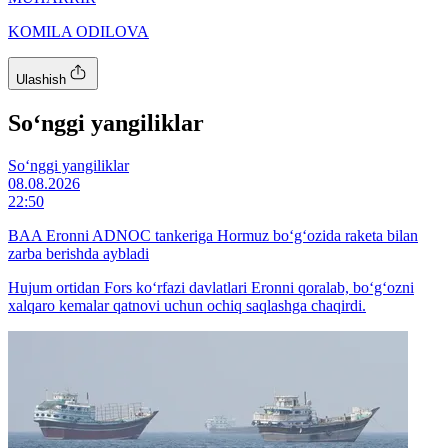
KOMILA ODILOVA
Ulashish
So‘nggi yangiliklar
So‘nggi yangiliklar
08.08.2026
22:50
BAA Eronni ADNOC tankeriga Hormuz bo‘g‘ozida raketa bilan
zarba berishda aybladi
Hujum ortidan Fors ko‘rfazi davlatlari Eronni qoralab, bo‘g‘ozni
xalqaro kemalar qatnovi uchun ochiq saqlashga chaqirdi.