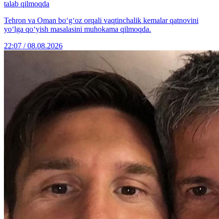
talab qilmoqda
Tehron va Oman bo‘g‘oz orqali vaqtinchalik kemalar qatnovini
yo‘lga qo‘yish masalasini muhokama qilmoqda.
22:07 / 08.08.2026