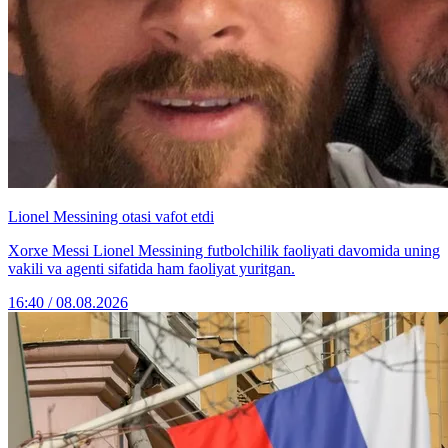
Lionel Messining otasi vafot etdi
Xorxe Messi Lionel Messining futbolchilik faoliyati davomida uning
vakili va agenti sifatida ham faoliyat yuritgan.
16:40 / 08.08.2026