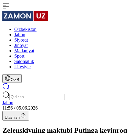
O'zbekiston
Jahon
Siyosat
Jinoyat
Madaniyat
Sport
Salomatlik
Lifestyle
O'ZB
Jahon
11:56 / 05.06.2026
Ulashish
Zelenskiyning maktubi Putinga keyinroq