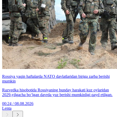
Rossiya yaqin haftalarda NATO davlatlaridan biriga zarba berishi
mumkin
Razvedka hisobotida Rossiyaning bunday harakati kuz oylaridan
2029-yilgacha bo‘lgan davrda yuz berishi mumkinligi qayd etilgan.
00:24 / 08.08.2026
Lenta