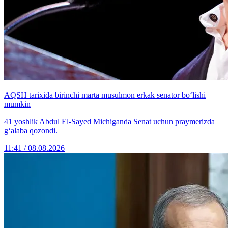
AQSH tarixida birinchi marta musulmon erkak senator bo‘lishi
mumkin
41 yoshlik Abdul El-Sayed Michiganda Senat uchun praymerizda
g‘alaba qozondi.
11:41 / 08.08.2026