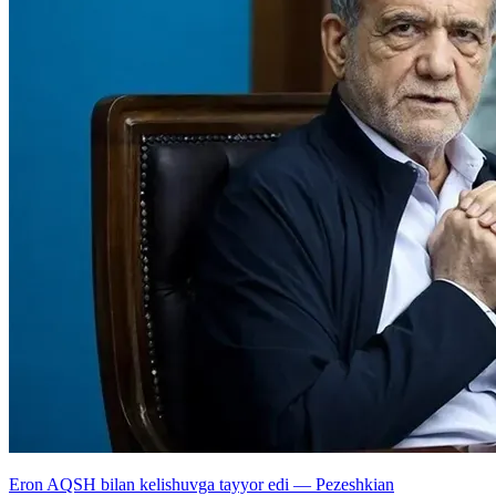
Eron AQSH bilan kelishuvga tayyor edi — Pezeshkian