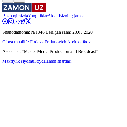
Biz haqimizda
Yangiliklar
Aloqa
Bizning jamoa
Shahodatnoma: №1346 Berilgan sana: 28.05.2020
G'oya muallifi: Firdavs Fridunovich Abduxalikov
Asoschisi: "Master Media Production and Broadcast"
Maxfiylik siyosati
Foydalanish shartlari