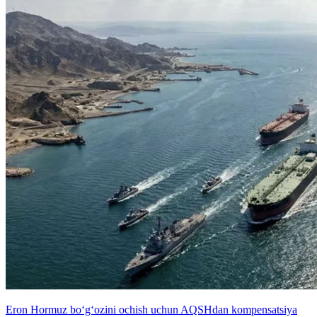
Eron Hormuz bo‘g‘ozini ochish uchun AQSHdan kompensatsiya