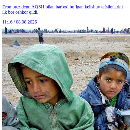
Eron prezidenti AQSH bilan barbod bo‘lgan kelishuv tafsilotlarini
ilk bor oshkor qildi.
11:16 / 08.08.2026