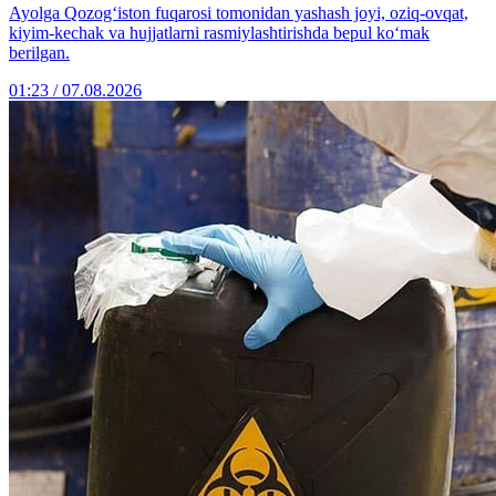
Ayolga Qozog‘iston fuqarosi tomonidan yashash joyi, oziq-ovqat,
kiyim-kechak va hujjatlarni rasmiylashtirishda bepul ko‘mak
berilgan.
01:23 / 07.08.2026