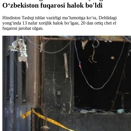
O‘zbekiston fuqarosi halok bo'ldi
Hindiston Tashqi ishlar vazirligi ma’lumotiga ko‘ra, Dehlidagi
yong‘inda 13 nafar xorijlik halok bo‘lgan, 20 dan ortiq chet el
fuqarosi jarohat olgan.