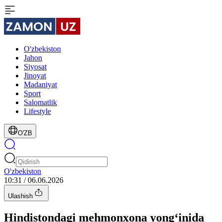
O'zbekiston
Jahon
Siyosat
Jinoyat
Madaniyat
Sport
Salomatlik
Lifestyle
O'ZB
O'zbekiston
10:31 / 06.06.2026
Ulashish
Hindistondagi mehmonxona yong‘inida