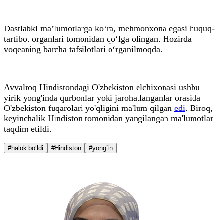
Dastlabki ma’lumotlarga ko‘ra, mehmonxona egasi huquq-
tartibot organlari tomonidan qo‘lga olingan. Hozirda
voqeaning barcha tafsilotlari o‘rganilmoqda.
Avvalroq Hindistondagi O'zbekiston elchixonasi ushbu
yirik yong'inda qurbonlar yoki jarohatlanganlar orasida
O'zbekiston fuqarolari yo'qligini ma'lum qilgan
edi
. Biroq,
keyinchalik Hindiston tomonidan yangilangan ma'lumotlar
taqdim etildi.
#halok bo‘ldi
#Hindiston
#yong`in