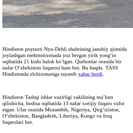
Hindiston poytaxti Nyu-Dehli shahrining janubiy qismida
joylashgan mehmonxonada yuz bergan yirik yong‘in
oqibatida 21 kishi halok bo‘lgan. Qurbonlar orasida bir
nafar O‘zbekiston fuqarosi ham bor. Bu haqda TASS
Hindistonda elchixonasiga tayanib
xabar berdi
.
Hindiston Tashqi ishlar vazirligi vakilining ma’lum
qilishicha, hodisa oqibatida 13 nafar xorijiy fuqaro vafot
etgan. Ular orasida Mozambik, Nigeriya, Qirg‘iziston,
O‘zbekiston, Bangladesh, Liberiya, Kongo va Iroq
fuqarolari bor.