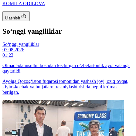
KOMILA ODILOVA
Ulashish
So‘nggi yangiliklar
So‘nggi yangiliklar
07.08.2026
01:23
Olmaotada insultni boshdan kechirgan o‘zbekistonlik ayol vatanga
qaytarildi
Ayolga Qozog‘iston fuqarosi tomonidan yashash joyi, oziq-ovqat,
kiyim-kechak va hujjatlarni rasmiylashtirishda bepul ko‘mak
berilgan.