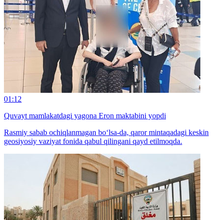
01:12
Quvayt mamlakatdagi yagona Eron maktabini yopdi
Rasmiy sabab ochiqlanmagan bo‘lsa-da, qaror mintaqadagi keskin
geosiyosiy vaziyat fonida qabul qilingani qayd etilmoqda.