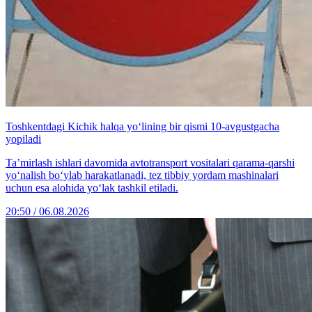
Toshkentdagi Kichik halqa yo‘lining bir qismi 10-avgustgacha
yopiladi
Ta’mirlash ishlari davomida avtotransport vositalari qarama-qarshi
yo‘nalish bo‘ylab harakatlanadi, tez tibbiy yordam mashinalari
uchun esa alohida yo‘lak tashkil etiladi.
20:50 / 06.08.2026