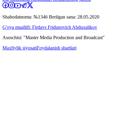
Shahodatnoma: №1346 Berilgan sana: 28.05.2020
G'oya muallifi: Firdavs Fridunovich Abduxalikov
Asoschisi: "Master Media Production and Broadcast"
Maxfiylik siyosati
Foydalanish shartlari