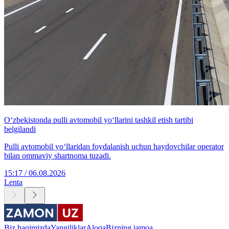
O‘zbekistonda pulli avtomobil yo‘llarini tashkil etish tartibi
belgilandi
Pulli avtomobil yo‘llaridan foydalanish uchun haydovchilar operator
bilan ommaviy shartnoma tuzadi.
15:17 / 06.08.2026
Lenta
Biz haqimizda
Yangiliklar
Aloqa
Bizning jamoa