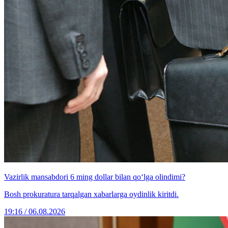
Vazirlik mansabdori 6 ming dollar bilan qo‘lga olindimi?
Bosh prokuratura tarqalgan xabarlarga oydinlik kiritdi.
19:16 / 06.08.2026