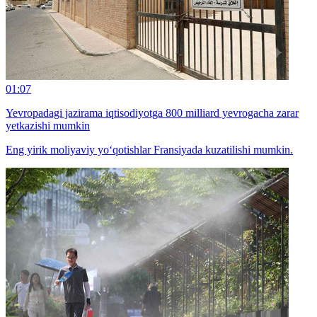
01:07
Yevropadagi jazirama iqtisodiyotga 800 milliard yevrogacha zarar
yetkazishi mumkin
Eng yirik moliyaviy yo‘qotishlar Fransiyada kuzatilishi mumkin.