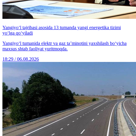
Yangiyo‘l tajribasi asosida 13 tumanda yangi energetika tizimi
yo‘lga qo‘yiladi
Yangiyo‘l tumanida elektr va gaz ta’minotini yaxshilash bo‘yicha
maxsus shtab faoliyat yuritmoqda.
18:29 / 06.08.2026