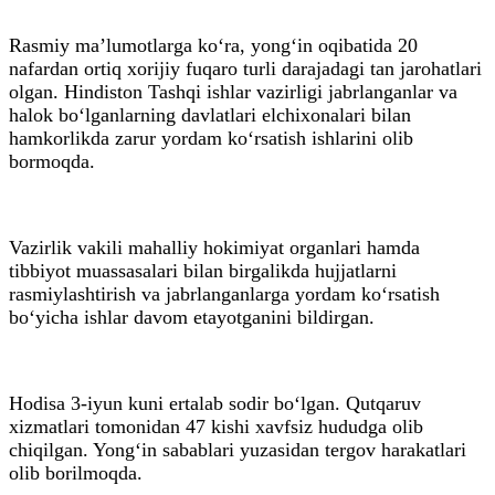
Rasmiy ma’lumotlarga ko‘ra, yong‘in oqibatida 20
nafardan ortiq xorijiy fuqaro turli darajadagi tan jarohatlari
olgan. Hindiston Tashqi ishlar vazirligi jabrlanganlar va
halok bo‘lganlarning davlatlari elchixonalari bilan
hamkorlikda zarur yordam ko‘rsatish ishlarini olib
bormoqda.
Vazirlik vakili mahalliy hokimiyat organlari hamda
tibbiyot muassasalari bilan birgalikda hujjatlarni
rasmiylashtirish va jabrlanganlarga yordam ko‘rsatish
bo‘yicha ishlar davom etayotganini bildirgan.
Hodisa 3-iyun kuni ertalab sodir bo‘lgan. Qutqaruv
xizmatlari tomonidan 47 kishi xavfsiz hududga olib
chiqilgan. Yong‘in sabablari yuzasidan tergov harakatlari
olib borilmoqda.