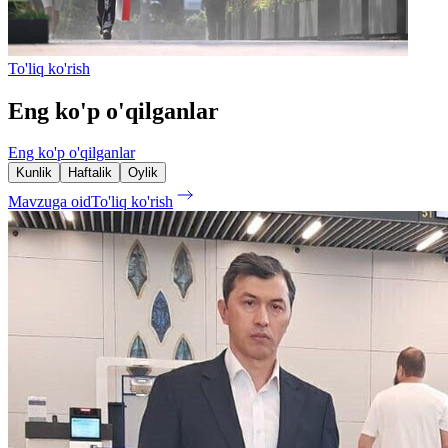
To'liq ko'rish
Eng ko'p o'qilganlar
Eng ko'p o'qilganlar
Kunlik
Haftalik
Oylik
Mavzuga oid
To'liq ko'rish