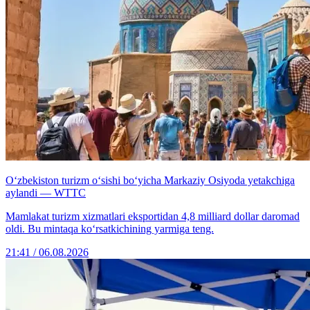
O‘zbekiston turizm o‘sishi bo‘yicha Markaziy Osiyoda yetakchiga
aylandi — WTTC
Mamlakat turizm xizmatlari eksportidan 4,8 milliard dollar daromad
oldi. Bu mintaqa ko‘rsatkichining yarmiga teng.
21:41 / 06.08.2026