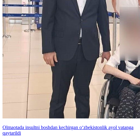
Olmaotada insultni boshdan kechirgan o‘zbekistonlik ayol vatanga
qaytarildi