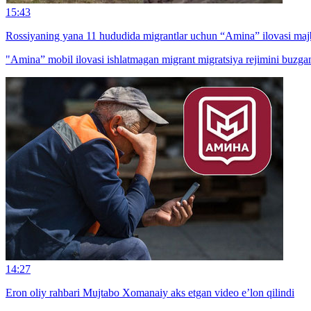
15:43
Rossiyaning yana 11 hududida migrantlar uchun “Amina” ilovasi majb
"Amina” mobil ilovasi ishlatmagan migrant migratsiya rejimini buzga
14:27
Eron oliy rahbari Mujtabo Xomanaiy aks etgan video e’lon qilindi