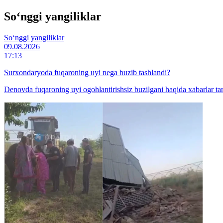
So‘nggi yangiliklar
So‘nggi yangiliklar
09.08.2026
17:13
Surxondaryoda fuqaroning uyi nega buzib tashlandi?
Denovda fuqaroning uyi ogohlantirishsiz buzilgani haqida xabarlar tar