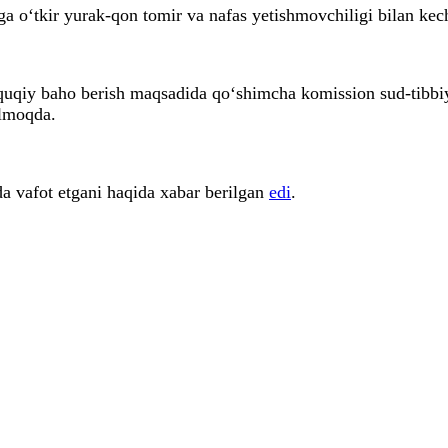
ga o‘tkir yurak-qon tomir va nafas yetishmovchiligi bilan ke
quqiy baho berish maqsadida qo‘shimcha komission sud-tibbiy
ilmoqda.
a vafot etgani haqida xabar berilgan
edi
.