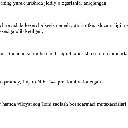
ning yurak urishida jiddiy o‘zgarishlar aniqlangan.
 ravishda kesarcha kesish amaliyotini o‘tkazish zarurligi tus
sasiga olib ketilgan.
gan. Shundan so‘ng bemor 11-aprel kuni Ishtixon tuman markaz
a qaramay, fuqaro N.E. 14-aprel kuni vafot etgan.
amda viloyat sog‘liqni saqlash boshqarmasi mutaxassislari is