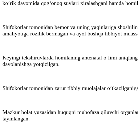
ko‘rik davomida qog‘onoq suvlari xiralashgani hamda homila
Shifokorlar tomonidan bemor va uning yaqinlariga shoshilinch
amaliyotiga rozilik bermagan va ayol boshqa tibbiyot muassa
Keyingi tekshiruvlarda homilaning antenatal o‘limi aniqlan
davolanishga yotqizilgan.
Shifokorlar tomonidan zarur tibbiy muolajalar o‘tkazilganig
Mazkur holat yuzasidan huquqni muhofaza qiluvchi organlar h
tayinlangan.