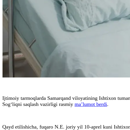
Ijtimoiy tarmoqlarda Samarqand viloyatining Ishtixon tuman
Sog‘liqni saqlash vazirligi rasmiy
ma’lumot berdi
.
Qayd etilishicha, fuqaro N.E. joriy yil 10-aprel kuni Ishtix