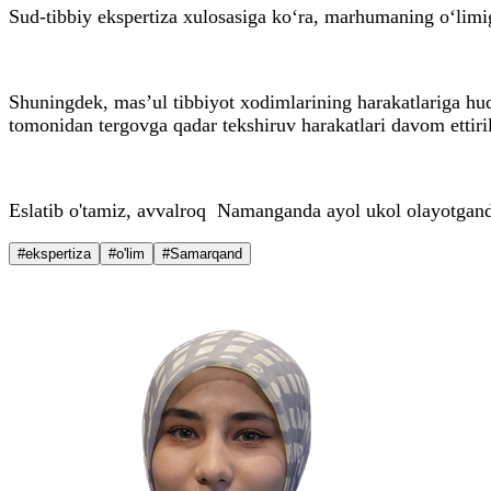
Sud-tibbiy ekspertiza xulosasiga ko‘ra, marhumaning o‘limi
Shuningdek, mas’ul tibbiyot xodimlarining harakatlariga hu
tomonidan tergovga qadar tekshiruv harakatlari davom ettir
Eslatib o'tamiz, avvalroq Namanganda ayol ukol olayotgand
#ekspertiza
#o'lim
#Samarqand