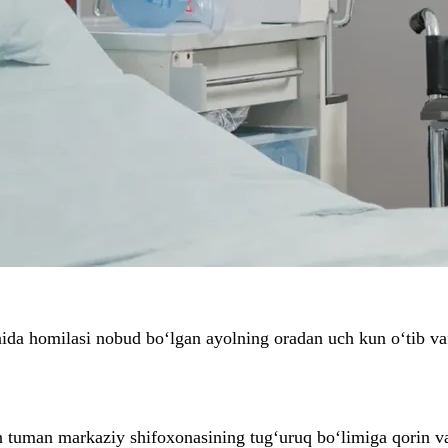
ida homilasi nobud bo‘lgan ayolning oradan uch kun o‘tib vaf
on tuman markaziy shifoxonasining tug‘uruq bo‘limiga qorin va