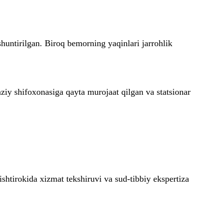
huntirilgan. Biroq bemorning yaqinlari jarrohlik
iy shifoxonasiga qayta murojaat qilgan va statsionar
htirokida xizmat tekshiruvi va sud-tibbiy ekspertiza