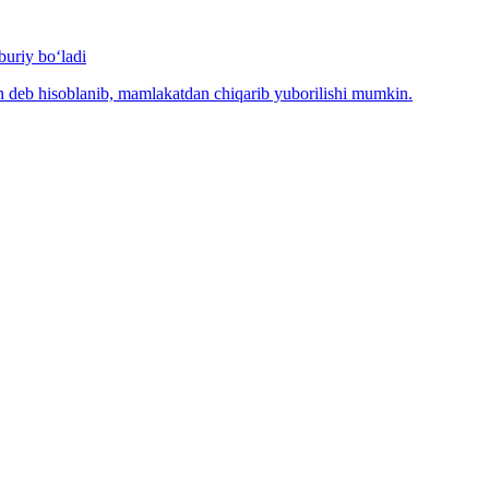
uriy bo‘ladi
n deb hisoblanib, mamlakatdan chiqarib yuborilishi mumkin.