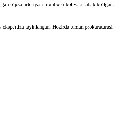
chgan o‘pka arteriyasi tromboemboliyasi sabab bo‘lgan.
 ekspertiza tayinlangan. Hozirda tuman prokuraturasi