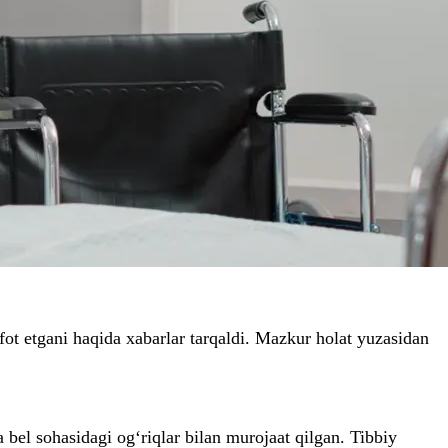
ot etgani haqida xabarlar tarqaldi. Mazkur holat yuzasidan
 bel sohasidagi og‘riqlar bilan murojaat qilgan. Tibbiy