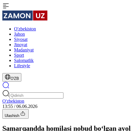
O'zbekiston
Jahon
Siyosat
Jinoyat
Madaniyat
Sport
Salomatlik
Lifestyle
O'ZB
O'zbekiston
13:55 / 06.06.2026
Ulashish
Samarqandda homilasi nobud bo‘lgan ayol u