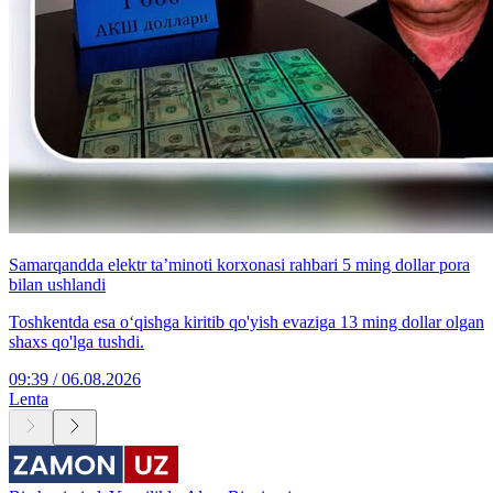
Samarqandda elektr ta’minoti korxonasi rahbari 5 ming dollar pora
bilan ushlandi
Toshkentda esa o‘qishga kiritib qo'yish evaziga 13 ming dollar olgan
shaxs qo'lga tushdi.
09:39 / 06.08.2026
Lenta