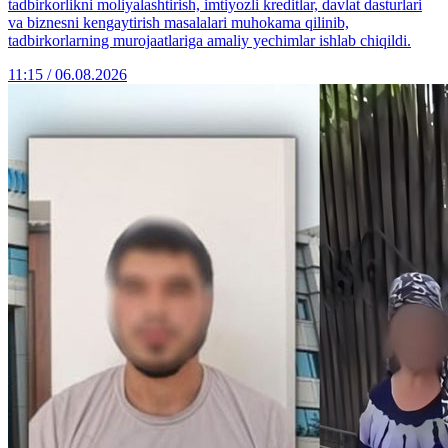
tadbirkorlikni moliyalashtirish, imtiyozli kreditlar, davlat dasturlari
va biznesni kengaytirish masalalari muhokama qilinib,
tadbirkorlarning murojaatlariga amaliy yechimlar ishlab chiqildi.
11:15 / 06.08.2026