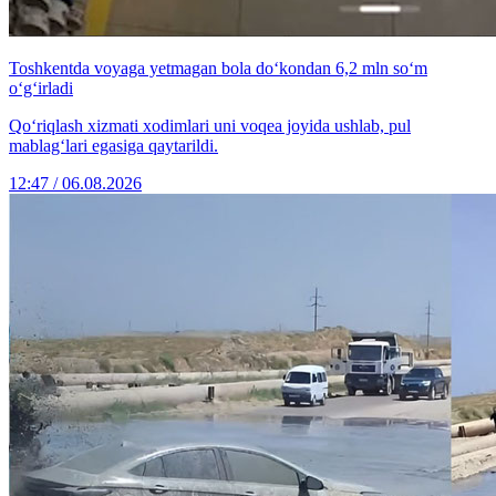
Toshkentda voyaga yetmagan bola do‘kondan 6,2 mln so‘m
o‘g‘irladi
Qo‘riqlash xizmati xodimlari uni voqea joyida ushlab, pul
mablag‘lari egasiga qaytarildi.
12:47 / 06.08.2026