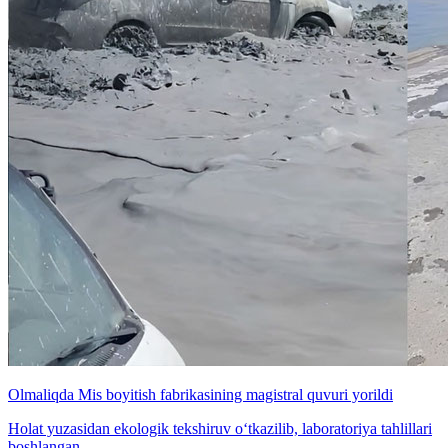
Olmaliqda Mis boyitish fabrikasining magistral quvuri yorildi
Holat yuzasidan ekologik tekshiruv o‘tkazilib, laboratoriya tahlillari
boshlangan.