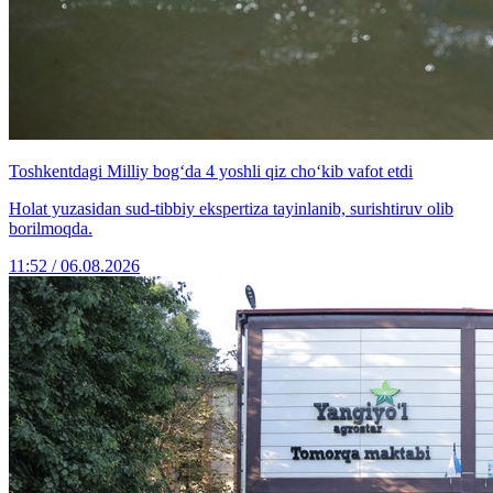
Toshkentdagi Milliy bog‘da 4 yoshli qiz cho‘kib vafot etdi
Holat yuzasidan sud-tibbiy ekspertiza tayinlanib, surishtiruv olib
borilmoqda.
11:52 / 06.08.2026