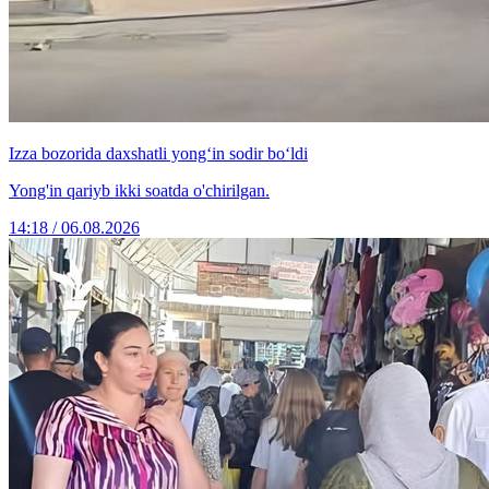
Izza bozorida daxshatli yong‘in sodir bo‘ldi
Yong'in qariyb ikki soatda o'chirilgan.
14:18 / 06.08.2026