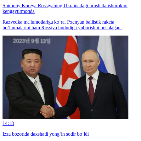
Shimoliy Koreya Rossiyaning Ukrainadagi urushida ishtirokini
kengaytirmoqda
Razvedka ma'lumotlariga ko‘ra, Pxenyan ballistik raketa
bo‘linmalarini ham Rossiya hududiga yuborishni boshlagan.
14:18
Izza bozorida daxshatli yong‘in sodir bo‘ldi