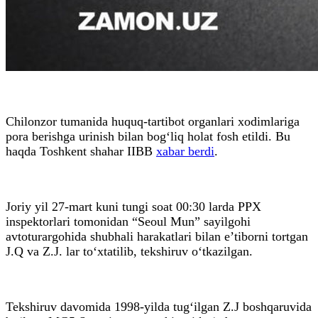
Chilonzor tumanida huquq-tartibot organlari xodimlariga
pora berishga urinish bilan bog‘liq holat fosh etildi. Bu
haqda Toshkent shahar IIBB
xabar berdi
.
Joriy yil 27-mart kuni tungi soat 00:30 larda PPX
inspektorlari tomonidan “Seoul Mun” sayilgohi
avtoturargohida shubhali harakatlari bilan e’tiborni tortgan
J.Q va Z.J. lar to‘xtatilib, tekshiruv o‘tkazilgan.
Tekshiruv davomida 1998-yilda tug‘ilgan Z.J boshqaruvida