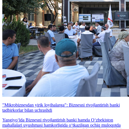
"Mikrobiznesdan yirik loyihalarga": Biznesni rivojlantirish banki
tadbirkorlar bilan uchrashdi
Yangiyo‘lda Biznesni rivojlantirish banki hamda O‘zbekiston
mahallalari uyushmasi hamkorligida o‘tkazilgan ochiq muloqotda