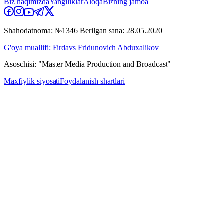
Biz haqimizda
Yangiliklar
Aloqa
Bizning jamoa
Shahodatnoma: №1346 Berilgan sana: 28.05.2020
G'oya muallifi: Firdavs Fridunovich Abduxalikov
Asoschisi: "Master Media Production and Broadcast"
Maxfiylik siyosati
Foydalanish shartlari