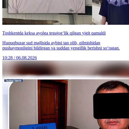
Toshkentda keksa ayolga tegajog‘lik qilgan yigit qamaldi
Huquqbuzar sud majlisida aybini tan olib, qilmishidan
pushaymonligini bildirgan va suddan yengillik berishni so‘ragan.
10:28 / 06.08.2026