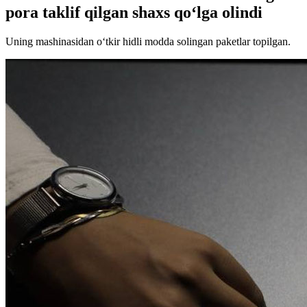
pora taklif qilgan shaxs qo‘lga olindi
Uning mashinasidan o‘tkir hidli modda solingan paketlar topilgan.