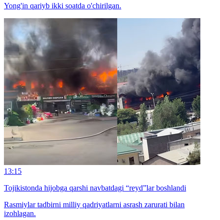
Yong'in qariyb ikki soatda o'chirilgan.
13:15
Tojikistonda hijobga qarshi navbatdagi “reyd”lar boshlandi
Rasmiylar tadbirni milliy qadriyatlarni asrash zarurati bilan
izohlagan.