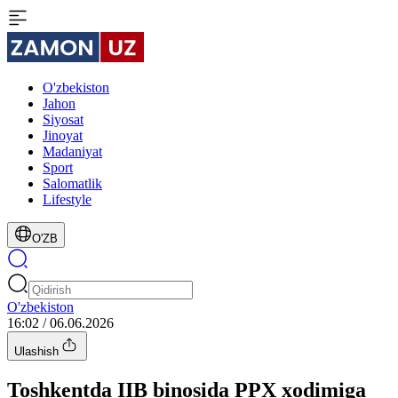
O'zbekiston
Jahon
Siyosat
Jinoyat
Madaniyat
Sport
Salomatlik
Lifestyle
O'ZB
O'zbekiston
16:02 / 06.06.2026
Ulashish
Toshkentda IIB binosida PPX xodimiga