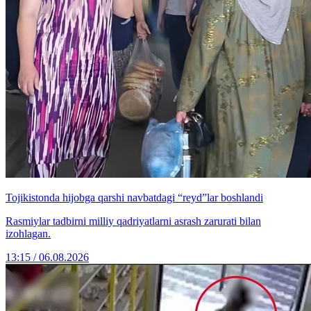
Tojikistonda hijobga qarshi navbatdagi “reyd”lar boshlandi
Rasmiylar tadbirni milliy qadriyatlarni asrash zarurati bilan
izohlagan.
13:15 / 06.08.2026