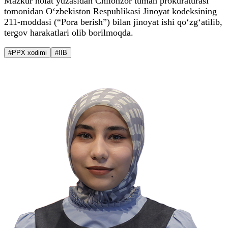
Mazkur holat yuzasidan Chilonzor tuman prokuraturasi
tomonidan O‘zbekiston Respublikasi Jinoyat kodeksining
211-moddasi (“Pora berish”) bilan jinoyat ishi qo‘zg‘atilib,
tergov harakatlari olib borilmoqda.
#PPX xodimi
#IIB