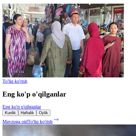
To'liq ko'rish
Eng ko'p o'qilganlar
Eng ko'p o'qilganlar
Kunlik
Haftalik
Oylik
Mavzuga oid
To'liq ko'rish