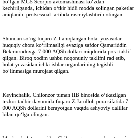
bo‘lgan MG5 Scorpio avtomashinasi ko‘zdan
kechirilganda, ichidan o‘tkir hidli modda solingan paketlar
aniqlanib, protsessual tartibda rasmiylashtirib olingan.
Shundan so‘ng fuqaro Z.J aniqlangan holat yuzasidan
huquqiy chora ko‘rilmasligi evaziga safdor Qamariddin
Bekmurodovga 7 000 AQSh dollari miqdorida pora taklif
qilgan. Biroq xodim ushbu noqonuniy taklifni rad etib,
holat yuzasidan ichki ishlar organlarining tegishli
bo‘linmasiga murojaat qilgan.
Keyinchalik, Chilonzor tuman IIB binosida o‘tkazilgan
tezkor tadbir davomida fuqaro Z.Jarulloh pora sifatida 7
000 AQSh dollarini berayotgan vaqtda ashyoviy dalillar
bilan qo‘lga olingan.