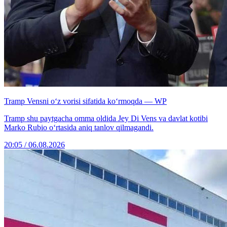
Tramp Vensni o‘z vorisi sifatida ko‘rmoqda — WP
Tramp shu paytgacha omma oldida Jey Di Vens va davlat kotibi
Marko Rubio o‘rtasida aniq tanlov qilmagandi.
20:05 / 06.08.2026