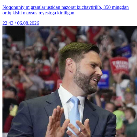
Noqonuniy migrantlar ustidan nazorat kuchaytirilib, 850 mingdan
ortiq kishi maxsus reyestrga kiritilgan.
22:43 / 06.08.2026