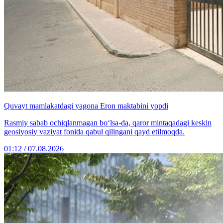
Quvayt mamlakatdagi yagona Eron maktabini yopdi
Rasmiy sabab ochiqlanmagan bo‘lsa-da, qaror mintaqadagi keskin
geosiyosiy vaziyat fonida qabul qilingani qayd etilmoqda.
01:12 / 07.08.2026