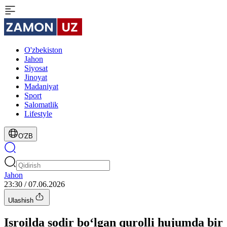
O'zbekiston
Jahon
Siyosat
Jinoyat
Madaniyat
Sport
Salomatlik
Lifestyle
O'ZB
Jahon
23:30 / 07.06.2026
Ulashish
Isroilda sodir bo‘lgan qurolli hujumda bir