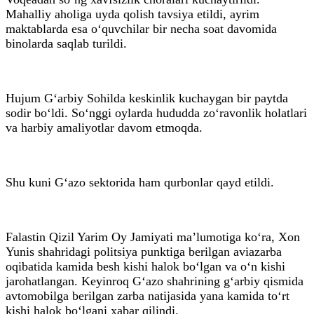
Mahalliy aholiga uyda qolish tavsiya etildi, ayrim
maktablarda esa o‘quvchilar bir necha soat davomida
binolarda saqlab turildi.
Hujum G‘arbiy Sohilda keskinlik kuchaygan bir paytda
sodir bo‘ldi. So‘nggi oylarda hududda zo‘ravonlik holatlari
va harbiy amaliyotlar davom etmoqda.
Shu kuni G‘azo sektorida ham qurbonlar qayd etildi.
Falastin Qizil Yarim Oy Jamiyati ma’lumotiga ko‘ra, Xon
Yunis shahridagi politsiya punktiga berilgan aviazarba
oqibatida kamida besh kishi halok bo‘lgan va o‘n kishi
jarohatlangan. Keyinroq G‘azo shahrining g‘arbiy qismida
avtomobilga berilgan zarba natijasida yana kamida to‘rt
kishi halok bo‘lgani xabar qilindi.