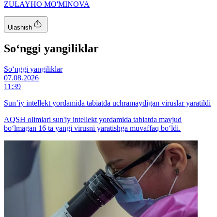
ZULAYHO MO'MINOVA
Ulashish
So‘nggi yangiliklar
So‘nggi yangiliklar
07.08.2026
11:39
Sun’iy intellekt yordamida tabiatda uchramaydigan viruslar yaratildi
AQSH olimlari sun'iy intellekt yordamida tabiatda mavjud
bo‘lmagan 16 ta yangi virusni yaratishga muvaffaq bo‘ldi.