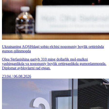
Ukrainaning AQSHdagi sobiq elchisi noqonuniy boylik orttirishda
gumon qilinmoqda
Olga Stefanishina qariyb 310 ming dollarlik mol-mulkni
yashirganlikda va noqonuniy boylik orttirganlikda gumonlanmoqda.
Diplomat ayblovlarni rad etgan.
23:04 / 06.08.2026