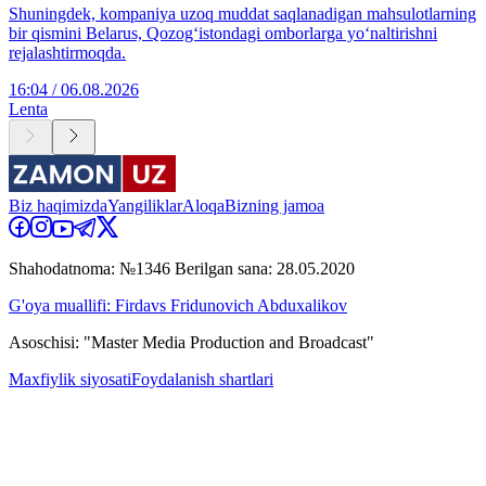
Shuningdek, kompaniya uzoq muddat saqlanadigan mahsulotlarning
bir qismini Belarus, Qozog‘istondagi omborlarga yo‘naltirishni
rejalashtirmoqda.
16:04 / 06.08.2026
Lenta
Biz haqimizda
Yangiliklar
Aloqa
Bizning jamoa
Shahodatnoma: №1346 Berilgan sana: 28.05.2020
G'oya muallifi: Firdavs Fridunovich Abduxalikov
Asoschisi: "Master Media Production and Broadcast"
Maxfiylik siyosati
Foydalanish shartlari