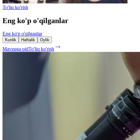
To'liq ko'rish
Eng ko'p o'qilganlar
Eng ko'p o'qilganlar
Kunlik
Haftalik
Oylik
Mavzuga oid
To'liq ko'rish