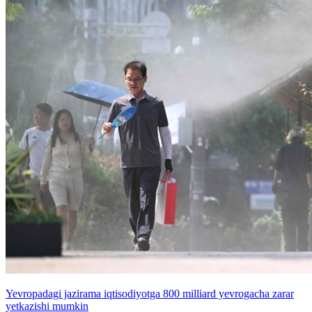
Yevropadagi jazirama iqtisodiyotga 800 milliard yevrogacha zarar
yetkazishi mumkin