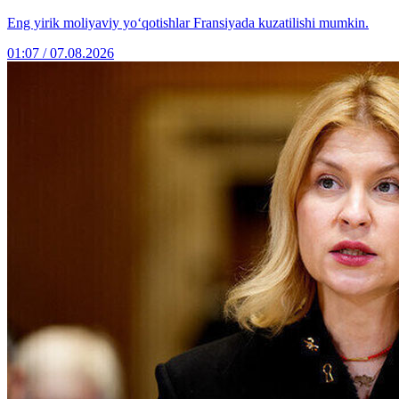
Eng yirik moliyaviy yo‘qotishlar Fransiyada kuzatilishi mumkin.
01:07 / 07.08.2026