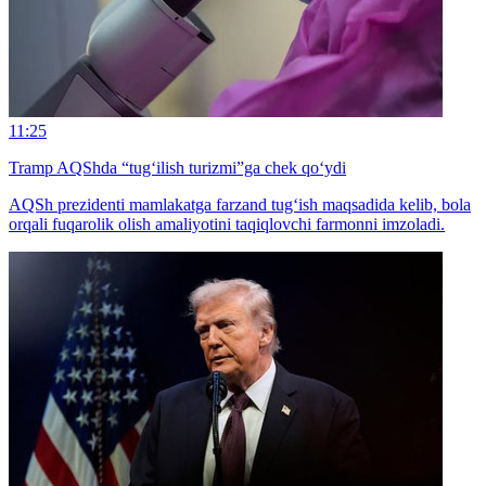
11:25
Tramp AQShda “tug‘ilish turizmi”ga chek qo‘ydi
AQSh prezidenti mamlakatga farzand tug‘ish maqsadida kelib, bola
orqali fuqarolik olish amaliyotini taqiqlovchi farmonni imzoladi.