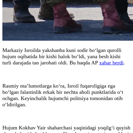
Markaziy Isroilda yakshanba kuni sodir bo‘lgan qurolli
hujum oqibatida bir kishi halok bo‘ldi, yana besh kishi
turli darajada tan jarohati oldi. Bu haqda AP
xabar berdi
.
Rasmiy ma’lumotlarga ko‘ra, Isroil fuqaroligiga ega
bo‘lgan falastinlik erkak bir nechta aholi punktlarida o‘t
ochgan. Keyinchalik hujumchi politsiya tomonidan otib
o‘ldirilgan.
Hujum Kokhav Yair shaharchasi yaqinidagi yoqilg‘i quyish