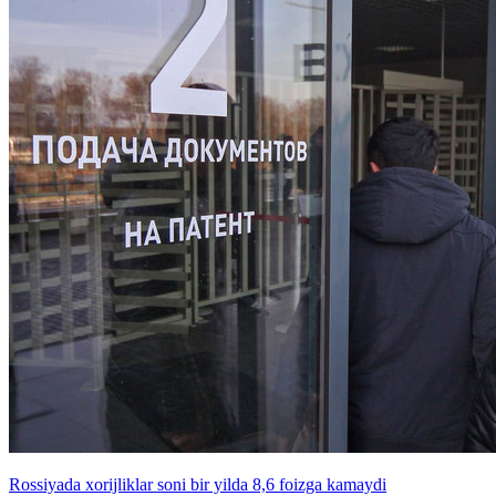
Rossiyada xorijliklar soni bir yilda 8,6 foizga kamaydi