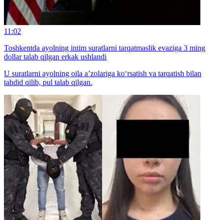
11:02
Toshkentda ayolning intim suratlarni tarqatmaslik evaziga 3 ming
dollar talab qilgan erkak ushlandi
U suratlarni ayolning oila a’zolariga ko‘rsatish va tarqatish bilan
tahdid qilib, pul talab qilgan.