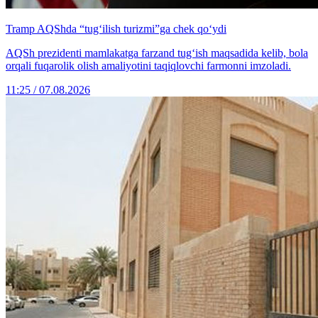
Tramp AQShda “tug‘ilish turizmi”ga chek qo‘ydi
AQSh prezidenti mamlakatga farzand tug‘ish maqsadida kelib, bola
orqali fuqarolik olish amaliyotini taqiqlovchi farmonni imzoladi.
11:25 / 07.08.2026