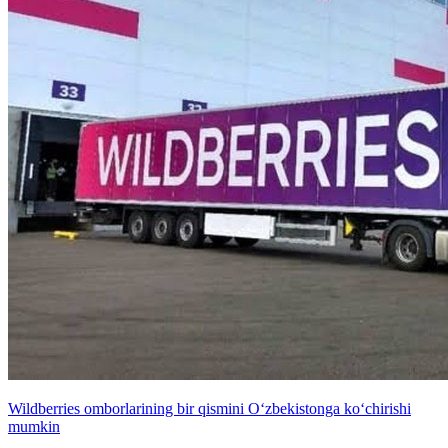
Wildberries omborlarining bir qismini O‘zbekistonga ko‘chirishi
mumkin