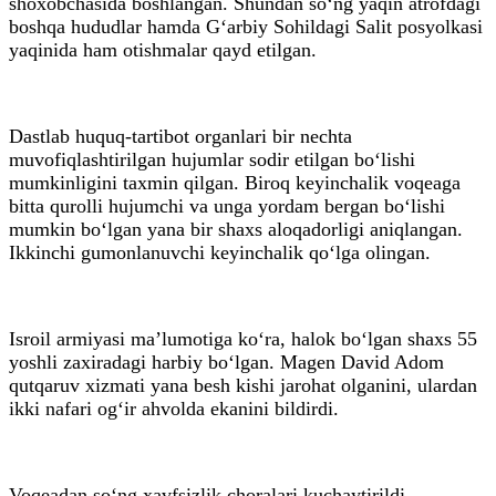
shoxobchasida boshlangan. Shundan so‘ng yaqin atrofdagi
boshqa hududlar hamda G‘arbiy Sohildagi Salit posyolkasi
yaqinida ham otishmalar qayd etilgan.
Dastlab huquq-tartibot organlari bir nechta
muvofiqlashtirilgan hujumlar sodir etilgan bo‘lishi
mumkinligini taxmin qilgan. Biroq keyinchalik voqeaga
bitta qurolli hujumchi va unga yordam bergan bo‘lishi
mumkin bo‘lgan yana bir shaxs aloqadorligi aniqlangan.
Ikkinchi gumonlanuvchi keyinchalik qo‘lga olingan.
Isroil armiyasi ma’lumotiga ko‘ra, halok bo‘lgan shaxs 55
yoshli zaxiradagi harbiy bo‘lgan. Magen David Adom
qutqaruv xizmati yana besh kishi jarohat olganini, ulardan
ikki nafari og‘ir ahvolda ekanini bildirdi.
Voqeadan so‘ng xavfsizlik choralari kuchaytirildi.