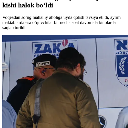
kishi halok bo‘ldi
Voqeadan so‘ng mahalliy aholiga uyda qolish tavsiya etildi, ayrim
maktablarda esa o‘quvchilar bir necha soat davomida binolarda
saqlab turildi.