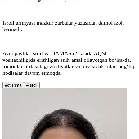
Isroil armiyasi mazkur zarbalar yuzasidan darhol izoh
bermadi.
Ayni paytda Isroil va HAMAS o‘rtasida AQSh
vositachiligida erishilgan sulh amal qilayotgan bo‘lsa-da,
tomonlar o‘rtasidagi ziddiyatlar va xavfsizlik bilan bog‘liq
hodisalar davom etmoqda.
#otishma
#Isroil