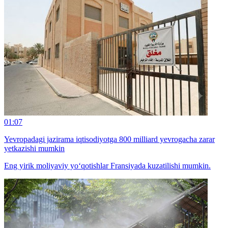
01:07
Yevropadagi jazirama iqtisodiyotga 800 milliard yevrogacha zarar
yetkazishi mumkin
Eng yirik moliyaviy yo‘qotishlar Fransiyada kuzatilishi mumkin.