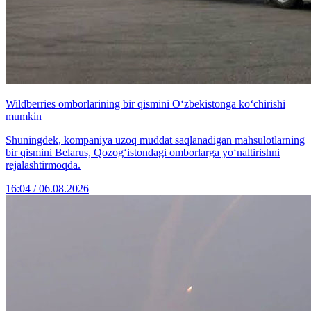
Wildberries omborlarining bir qismini O‘zbekistonga ko‘chirishi
mumkin
Shuningdek, kompaniya uzoq muddat saqlanadigan mahsulotlarning
bir qismini Belarus, Qozog‘istondagi omborlarga yo‘naltirishni
rejalashtirmoqda.
16:04 / 06.08.2026