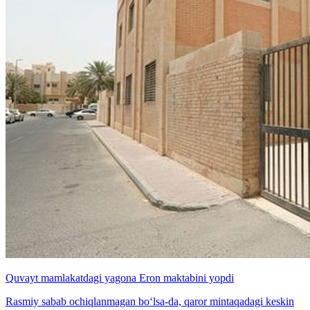
Quvayt mamlakatdagi yagona Eron maktabini yopdi
Rasmiy sabab ochiqlanmagan bo‘lsa-da, qaror mintaqadagi keskin