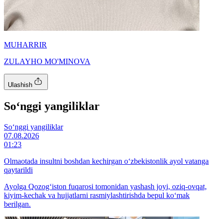
MUHARRIR
ZULAYHO MO'MINOVA
Ulashish
So‘nggi yangiliklar
So‘nggi yangiliklar
07.08.2026
01:23
Olmaotada insultni boshdan kechirgan o‘zbekistonlik ayol vatanga
qaytarildi
Ayolga Qozog‘iston fuqarosi tomonidan yashash joyi, oziq-ovqat,
kiyim-kechak va hujjatlarni rasmiylashtirishda bepul ko‘mak
berilgan.