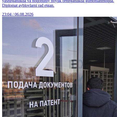
yashirganlikda va noqonuniy boylik orttirganlikda gumonlanmoqda.
Diplomat ayblovlarni rad etgan.
23:04 / 06.08.2026