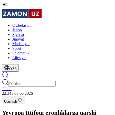
O'zbekiston
Jahon
Siyosat
Jinoyat
Madaniyat
Sport
Salomatlik
Lifestyle
O'ZB
Jahon
22:34 / 08.06.2026
Ulashish
Yevropa Ittifoqi eronliklarga qarshi