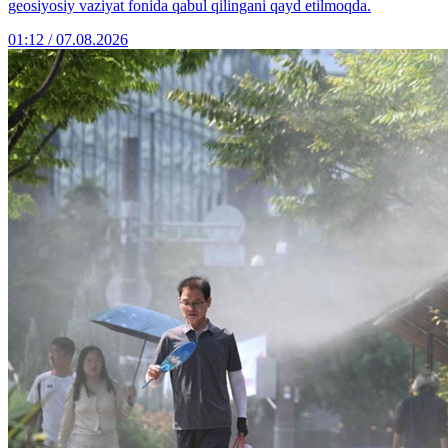
geosiyosiy vaziyat fonida qabul qilingani qayd etilmoqda.
01:12 / 07.08.2026