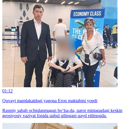
01:12
Quvayt mamlakatdagi yagona Eron maktabini yopdi
Rasmiy sabab ochiqlanmagan bo‘lsa-da, qaror mintaqadagi keskin
geosiyosiy vaziyat fonida qabul qilingani qayd etilmoqda.