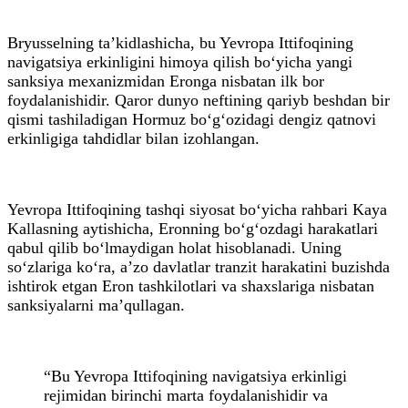
Bryusselning ta’kidlashicha, bu Yevropa Ittifoqining
navigatsiya erkinligini himoya qilish bo‘yicha yangi
sanksiya mexanizmidan Eronga nisbatan ilk bor
foydalanishidir. Qaror dunyo neftining qariyb beshdan bir
qismi tashiladigan Hormuz bo‘g‘ozidagi dengiz qatnovi
erkinligiga tahdidlar bilan izohlangan.
Yevropa Ittifoqining tashqi siyosat bo‘yicha rahbari Kaya
Kallasning aytishicha, Eronning bo‘g‘ozdagi harakatlari
qabul qilib bo‘lmaydigan holat hisoblanadi. Uning
so‘zlariga ko‘ra, a’zo davlatlar tranzit harakatini buzishda
ishtirok etgan Eron tashkilotlari va shaxslariga nisbatan
sanksiyalarni ma’qullagan.
“Bu Yevropa Ittifoqining navigatsiya erkinligi
rejimidan birinchi marta foydalanishidir va