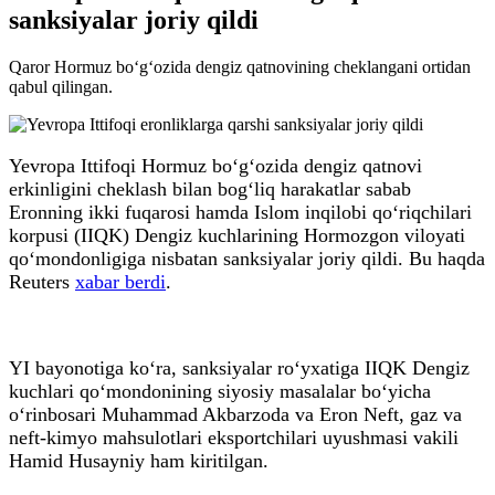
sanksiyalar joriy qildi
Qaror Hormuz bo‘g‘ozida dengiz qatnovining cheklangani ortidan
qabul qilingan.
Yevropa Ittifoqi Hormuz bo‘g‘ozida dengiz qatnovi
erkinligini cheklash bilan bog‘liq harakatlar sabab
Eronning ikki fuqarosi hamda Islom inqilobi qo‘riqchilari
korpusi (IIQK) Dengiz kuchlarining Hormozgon viloyati
qo‘mondonligiga nisbatan sanksiyalar joriy qildi. Bu haqda
Reuters
xabar berdi
.
YI bayonotiga ko‘ra, sanksiyalar ro‘yxatiga IIQK Dengiz
kuchlari qo‘mondonining siyosiy masalalar bo‘yicha
o‘rinbosari Muhammad Akbarzoda va Eron Neft, gaz va
neft-kimyo mahsulotlari eksportchilari uyushmasi vakili
Hamid Husayniy ham kiritilgan.