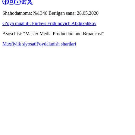
Shahodatnoma: №1346 Berilgan sana: 28.05.2020
G'oya muallifi: Firdavs Fridunovich Abduxalikov
Asoschisi: "Master Media Production and Broadcast"
Maxfiylik siyosati
Foydalanish shartlari