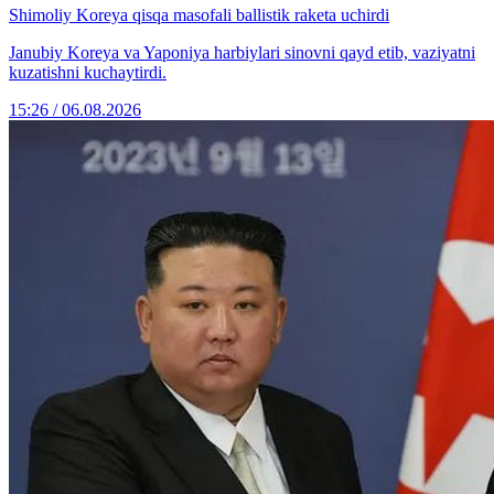
Shimoliy Koreya qisqa masofali ballistik raketa uchirdi
Janubiy Koreya va Yaponiya harbiylari sinovni qayd etib, vaziyatni
kuzatishni kuchaytirdi.
15:26 / 06.08.2026