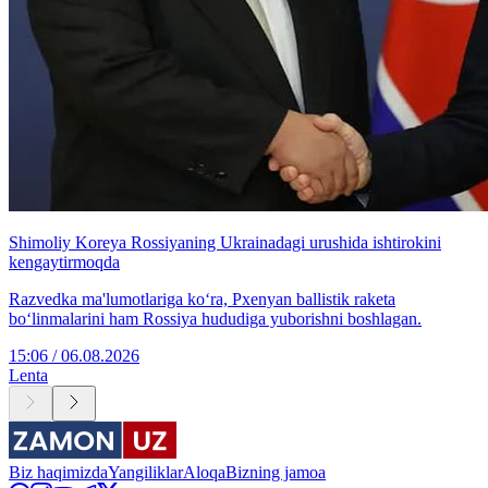
Shimoliy Koreya Rossiyaning Ukrainadagi urushida ishtirokini
kengaytirmoqda
Razvedka ma'lumotlariga ko‘ra, Pxenyan ballistik raketa
bo‘linmalarini ham Rossiya hududiga yuborishni boshlagan.
15:06 / 06.08.2026
Lenta
Biz haqimizda
Yangiliklar
Aloqa
Bizning jamoa