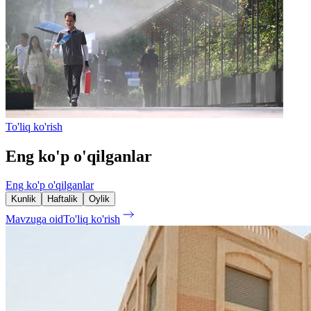
To'liq ko'rish
Eng ko'p o'qilganlar
Eng ko'p o'qilganlar
Kunlik
Haftalik
Oylik
Mavzuga oid
To'liq ko'rish