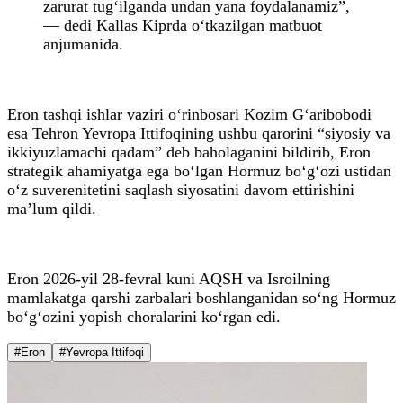
zarurat tug‘ilganda undan yana foydalanamiz”,
— dedi Kallas Kiprda o‘tkazilgan matbuot
anjumanida.
Eron tashqi ishlar vaziri o‘rinbosari Kozim G‘aribobodi
esa Tehron Yevropa Ittifoqining ushbu qarorini “siyosiy va
ikkiyuzlamachi qadam” deb baholaganini bildirib, Eron
strategik ahamiyatga ega bo‘lgan Hormuz bo‘g‘ozi ustidan
o‘z suverenitetini saqlash siyosatini davom ettirishini
ma’lum qildi.
Eron 2026-yil 28-fevral kuni AQSH va Isroilning
mamlakatga qarshi zarbalari boshlanganidan so‘ng Hormuz
bo‘g‘ozini yopish choralarini ko‘rgan edi.
#Eron
#Yevropa Ittifoqi