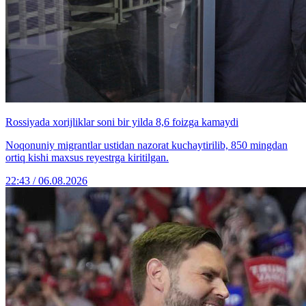
Rossiyada xorijliklar soni bir yilda 8,6 foizga kamaydi
Noqonuniy migrantlar ustidan nazorat kuchaytirilib, 850 mingdan
ortiq kishi maxsus reyestrga kiritilgan.
22:43 / 06.08.2026