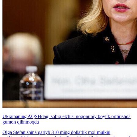
Ukrainaning AQSHdagi sobiq elchisi noqonuniy boylik orttirishda
gumon qilinmoqda
Olga Stefanishina qariyb 310 ming dollarlik mol-mulkni