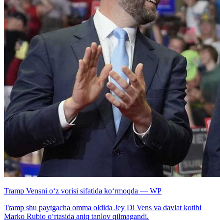
Tramp Vensni o‘z vorisi sifatida ko‘rmoqda — WP
Tramp shu paytgacha omma oldida Jey Di Vens va davlat kotibi
Marko Rubio o‘rtasida aniq tanlov qilmagandi.