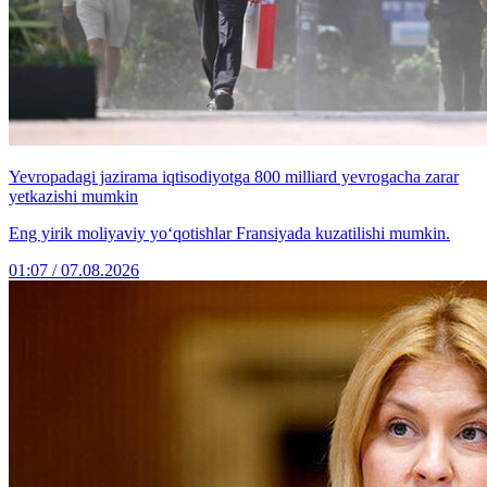
Yevropadagi jazirama iqtisodiyotga 800 milliard yevrogacha zarar
yetkazishi mumkin
Eng yirik moliyaviy yo‘qotishlar Fransiyada kuzatilishi mumkin.
01:07 / 07.08.2026