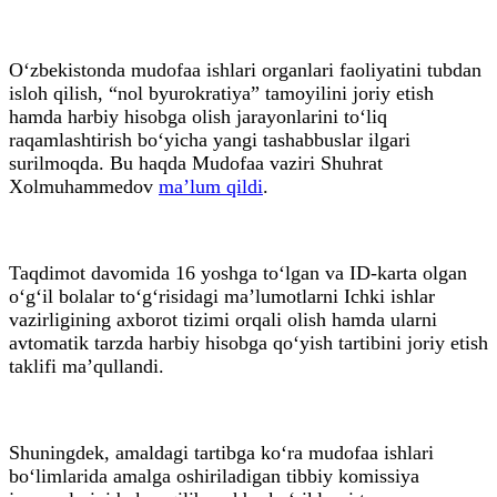
O‘zbekistonda mudofaa ishlari organlari faoliyatini tubdan
isloh qilish, “nol byurokratiya” tamoyilini joriy etish
hamda harbiy hisobga olish jarayonlarini to‘liq
raqamlashtirish bo‘yicha yangi tashabbuslar ilgari
surilmoqda. Bu haqda Mudofaa vaziri Shuhrat
Xolmuhammedov
ma’lum qildi
.
Taqdimot davomida 16 yoshga to‘lgan va ID-karta olgan
o‘g‘il bolalar to‘g‘risidagi ma’lumotlarni Ichki ishlar
vazirligining axborot tizimi orqali olish hamda ularni
avtomatik tarzda harbiy hisobga qo‘yish tartibini joriy etish
taklifi ma’qullandi.
Shuningdek, amaldagi tartibga ko‘ra mudofaa ishlari
bo‘limlarida amalga oshiriladigan tibbiy komissiya