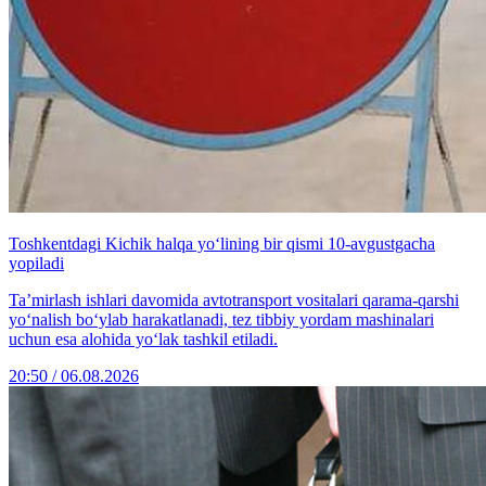
Toshkentdagi Kichik halqa yo‘lining bir qismi 10-avgustgacha
yopiladi
Ta’mirlash ishlari davomida avtotransport vositalari qarama-qarshi
yo‘nalish bo‘ylab harakatlanadi, tez tibbiy yordam mashinalari
uchun esa alohida yo‘lak tashkil etiladi.
20:50 / 06.08.2026