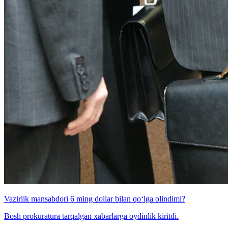
Vazirlik mansabdori 6 ming dollar bilan qo‘lga olindimi?
Bosh prokuratura tarqalgan xabarlarga oydinlik kiritdi.