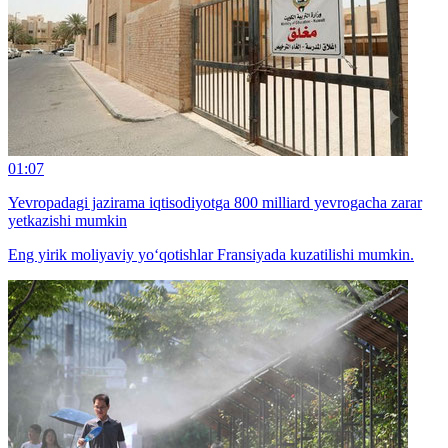
01:07
Yevropadagi jazirama iqtisodiyotga 800 milliard yevrogacha zarar
yetkazishi mumkin
Eng yirik moliyaviy yo‘qotishlar Fransiyada kuzatilishi mumkin.