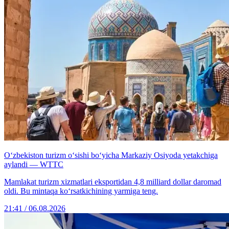
O‘zbekiston turizm o‘sishi bo‘yicha Markaziy Osiyoda yetakchiga
aylandi — WTTC
Mamlakat turizm xizmatlari eksportidan 4,8 milliard dollar daromad
oldi. Bu mintaqa ko‘rsatkichining yarmiga teng.
21:41 / 06.08.2026