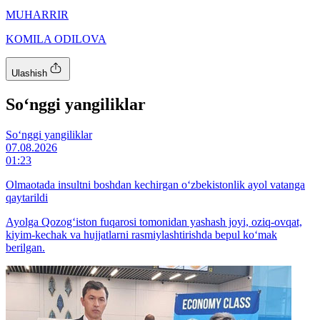
MUHARRIR
KOMILA ODILOVA
Ulashish
So‘nggi yangiliklar
So‘nggi yangiliklar
07.08.2026
01:23
Olmaotada insultni boshdan kechirgan o‘zbekistonlik ayol vatanga
qaytarildi
Ayolga Qozog‘iston fuqarosi tomonidan yashash joyi, oziq-ovqat,
kiyim-kechak va hujjatlarni rasmiylashtirishda bepul ko‘mak
berilgan.