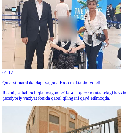
01:12
Quvayt mamlakatdagi yagona Eron maktabini yopdi
Rasmiy sabab ochiqlanmagan bo‘lsa-da, qaror mintaqadagi keskin
geosiyosiy vaziyat fonida qabul qilingani qayd etilmoqda.