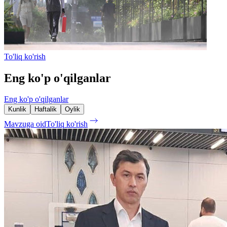
To'liq ko'rish
Eng ko'p o'qilganlar
Eng ko'p o'qilganlar
Kunlik
Haftalik
Oylik
Mavzuga oid
To'liq ko'rish