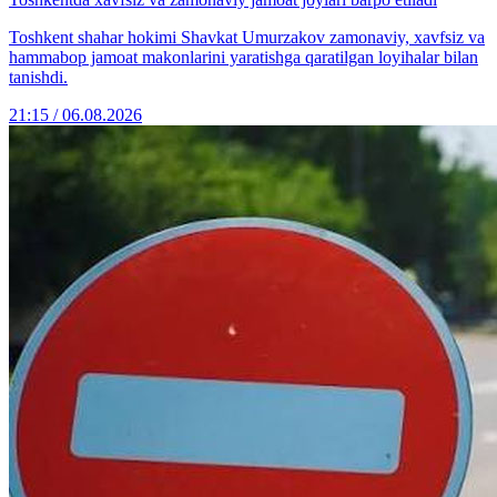
Toshkent shahar hokimi Shavkat Umurzakov zamonaviy, xavfsiz va
hammabop jamoat makonlarini yaratishga qaratilgan loyihalar bilan
tanishdi.
21:15 / 06.08.2026