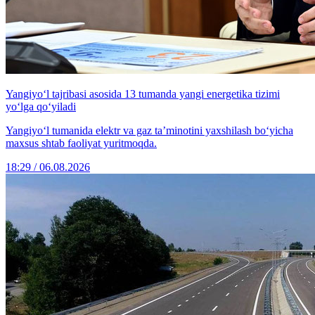
Yangiyo‘l tajribasi asosida 13 tumanda yangi energetika tizimi
yo‘lga qo‘yiladi
Yangiyo‘l tumanida elektr va gaz ta’minotini yaxshilash bo‘yicha
maxsus shtab faoliyat yuritmoqda.
18:29 / 06.08.2026