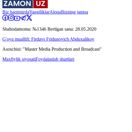
Biz haqimizda
Yangiliklar
Aloqa
Bizning jamoa
Shahodatnoma: №1346 Berilgan sana: 28.05.2020
G'oya muallifi: Firdavs Fridunovich Abduxalikov
Asoschisi: "Master Media Production and Broadcast"
Maxfiylik siyosati
Foydalanish shartlari