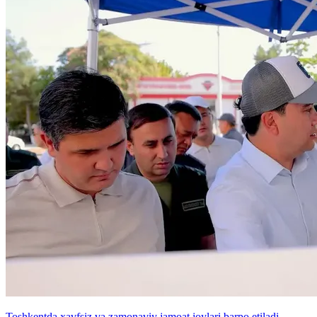
Toshkentda xavfsiz va zamonaviy jamoat joylari barpo etiladi