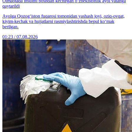
Olmaotada insultni boshdan kechirgan o‘zbekistonlik ayol vatanga
qaytarildi
Ayolga Qozog‘iston fuqarosi tomonidan yashash joyi, oziq-ovqat,
kiyim-kechak va hujjatlarni rasmiylashtirishda bepul ko‘mak
berilgan.
01:23 / 07.08.2026