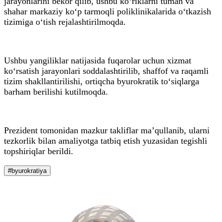
jarayonlarini bekor qilib, ushbu ko‘riklarni tuman va
shahar markaziy ko‘p tarmoqli poliklinikalarida o‘tkazish
tizimiga o‘tish rejalashtirilmoqda.
Ushbu yangiliklar natijasida fuqarolar uchun xizmat
ko‘rsatish jarayonlari soddalashtirilib, shaffof va raqamli
tizim shakllantirilishi, ortiqcha byurokratik to‘siqlarga
barham berilishi kutilmoqda.
Prezident tomonidan mazkur takliflar ma’qullanib, ularni
tezkorlik bilan amaliyotga tatbiq etish yuzasidan tegishli
topshiriqlar berildi.
#byurokratiya