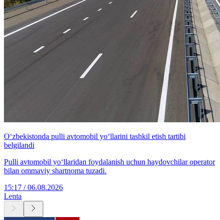
O‘zbekistonda pulli avtomobil yo‘llarini tashkil etish tartibi
belgilandi
Pulli avtomobil yo‘llaridan foydalanish uchun haydovchilar operator
bilan ommaviy shartnoma tuzadi.
15:17 / 06.08.2026
Lenta