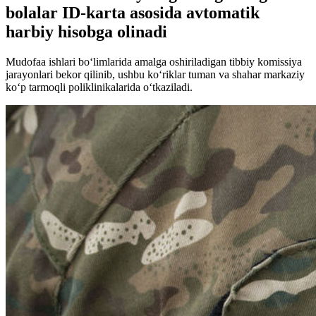
bolalar ID-karta asosida avtomatik
harbiy hisobga olinadi
Mudofaa ishlari bo‘limlarida amalga oshiriladigan tibbiy komissiya
jarayonlari bekor qilinib, ushbu ko‘riklar tuman va shahar markaziy
ko‘p tarmoqli poliklinikalarida o‘tkaziladi.