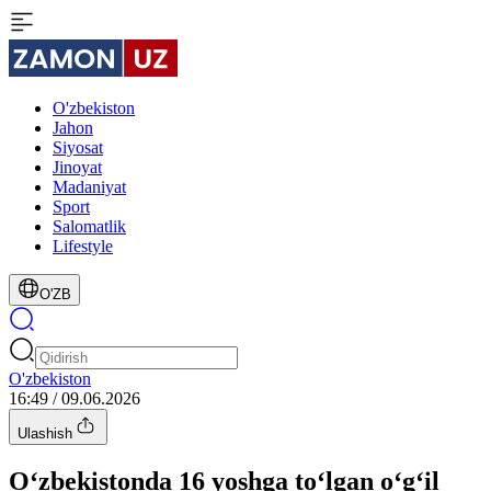
O'zbekiston
Jahon
Siyosat
Jinoyat
Madaniyat
Sport
Salomatlik
Lifestyle
O'ZB
O'zbekiston
16:49 / 09.06.2026
Ulashish
O‘zbekistonda 16 yoshga to‘lgan o‘g‘il