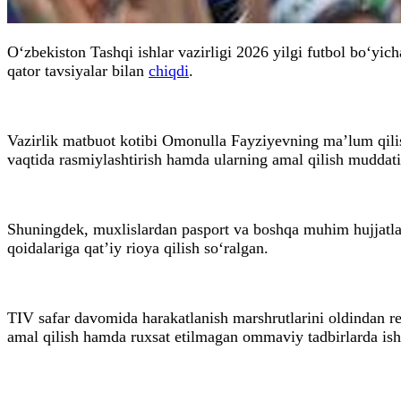
O‘zbekiston Tashqi ishlar vazirligi 2026 yilgi futbol bo‘y
qator tavsiyalar bilan
chiqdi
.
Vazirlik matbuot kotibi Omonulla Fayziyevning ma’lum qilishi
vaqtida rasmiylashtirish hamda ularning amal qilish muddatini
Shuningdek, muxlislardan pasport va boshqa muhim hujjatlarn
qoidalariga qat’iy rioya qilish so‘ralgan.
TIV safar davomida harakatlanish marshrutlarini oldindan rej
amal qilish hamda ruxsat etilmagan ommaviy tadbirlarda isht