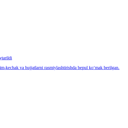
tarildi
m-kechak va hujjatlarni rasmiylashtirishda bepul ko‘mak berilgan.