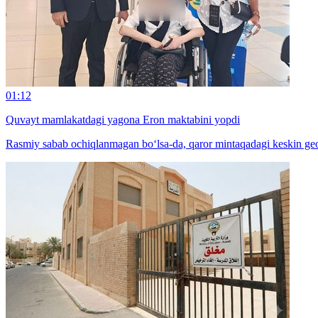
01:12
Quvayt mamlakatdagi yagona Eron maktabini yopdi
Rasmiy sabab ochiqlanmagan bo‘lsa-da, qaror mintaqadagi keskin geos