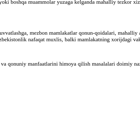
ishi yoki boshqa muammolar yuzaga kelganda mahalliy tezkor
-quvvatlashga, mezbon mamlakatlar qonun-qoidalari, mahalliy
bekistonlik nafaqat muxlis, balki mamlakatning xorijdagi vaki
gi va qonuniy manfaatlarini himoya qilish masalalari doimiy n