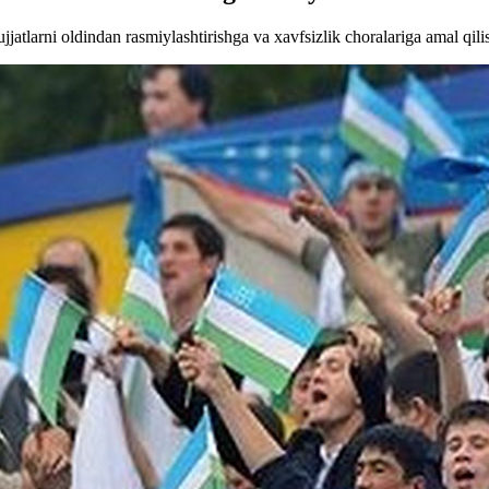
jatlarni oldindan rasmiylashtirishga va xavfsizlik choralariga amal qili