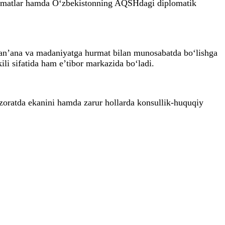
 xizmatlar hamda O‘zbekistonning AQSHdagi diplomatik
 an’ana va madaniyatga hurmat bilan munosabatda bo‘lishga
li sifatida ham e’tibor markazida bo‘ladi.
azoratda ekanini hamda zarur hollarda konsullik-huquqiy