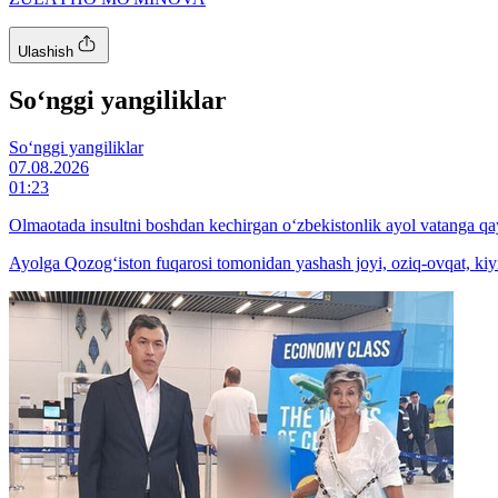
Ulashish
So‘nggi yangiliklar
So‘nggi yangiliklar
07.08.2026
01:23
Olmaotada insultni boshdan kechirgan o‘zbekistonlik ayol vatanga qay
Ayolga Qozog‘iston fuqarosi tomonidan yashash joyi, oziq-ovqat, kiyi