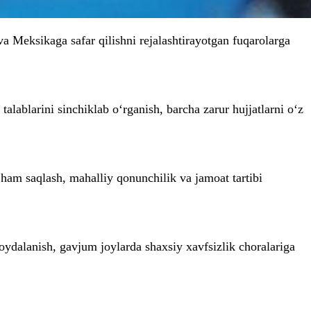
a Meksikaga safar qilishni rejalashtirayotgan fuqarolarga
lablarini sinchiklab o‘rganish, barcha zarur hujjatlarni o‘z
 ham saqlash, mahalliy qonunchilik va jamoat tartibi
foydalanish, gavjum joylarda shaxsiy xavfsizlik choralariga