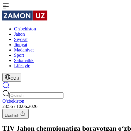
O'zbekiston
Jahon
Siyosat
Jinoyat
Madaniyat
Sport
Salomatlik
Lifestyle
O'ZB
O'zbekiston
23:56 / 10.06.2026
Ulashish
TIV Jahon chempionatiga borayotgan o‘zbek