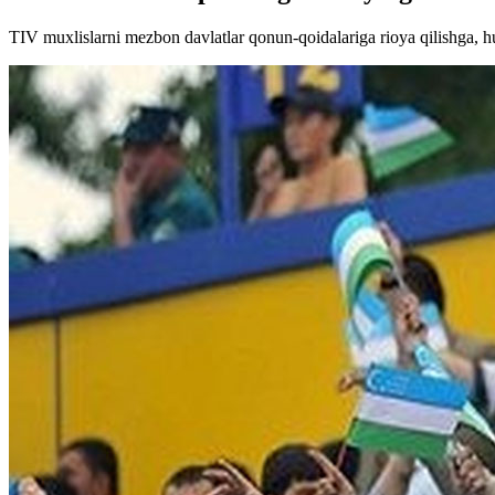
TIV muxlislarni mezbon davlatlar qonun-qoidalariga rioya qilishga, huj