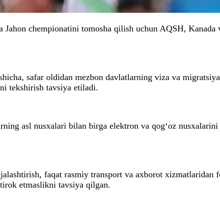
icha Jahon chempionatini tomosha qilish uchun AQSH, Kanada v
cha, safar oldidan mezbon davlatlarning viza va migratsiya ta
 tekshirish tavsiya etiladi.
ing asl nusxalari bilan birga elektron va qog‘oz nusxalarini
alashtirish, faqat rasmiy transport va axborot xizmatlaridan 
irok etmaslikni tavsiya qilgan.