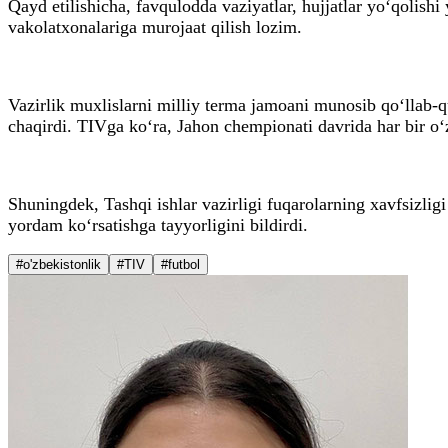
Qayd etilishicha, favqulodda vaziyatlar, hujjatlar yo‘qol
vakolatxonalariga murojaat qilish lozim.
Vazirlik muxlislarni milliy terma jamoani munosib qo‘llab
chaqirdi. TIVga ko‘ra, Jahon chempionati davrida har bir o‘z
Shuningdek, Tashqi ishlar vazirligi fuqarolarning xavfsizli
yordam ko‘rsatishga tayyorligini bildirdi.
#o'zbekistonlik
#TIV
#futbol