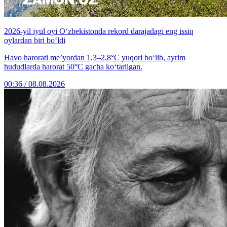
2026-yil iyul oyi O‘zbekistonda rekord darajadagi eng issiq
oylardan biri bo‘ldi
Havo harorati me’yordan 1,3–2,8°C yuqori bo‘lib, ayrim
hududlarda harorat 50°C gacha ko‘tarilgan.
00:36 / 08.08.2026