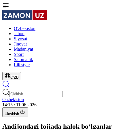
O'zbekiston
Jahon
Siyosat
Jinoyat
Madaniyat
Sport
Salomatlik
Lifestyle
O'ZB
O'zbekiston
14:15 / 11.06.2026
Ulashish
Andijondagi fojiada halok bo‘lganlar