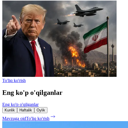
To'liq ko'rish
Eng ko'p o'qilganlar
Eng ko'p o'qilganlar
Kunlik
Haftalik
Oylik
Mavzuga oid
To'liq ko'rish