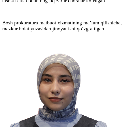
tashkil etish bilan bog‘liq zarur choralar ko‘rilgan.
Bosh prokuratura matbuot xizmatining ma’lum qilishicha,
mazkur holat yuzasidan jinoyat ishi qo‘zg‘atilgan.