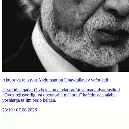
Aktyor va rejissyor Abdumannon Ubaydullayev vafot etdi
U vafotiga qadar O‘zbekiston davlat san’at va madaniyat instituti
“Ovoz rejissyorligi va operatorlik mahorati” kafedrasida talaba
yoshlarga ta’lim berib kelgan.
23:10 / 07.08.2026