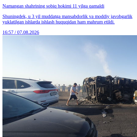
Namangan shahrining sobiq hokimi 11 yilga qamaldi
Shuningdek, u 3 yil muddatga mansabdorlik va moddiy javobgarlik
yuklatilgan ishlarda ishlash huquqidan ham mahrum etildi.
16:57 / 07.08.2026