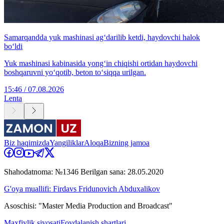
Samarqandda yuk mashinasi ag‘darilib ketdi, haydovchi halok
bo‘ldi
Yuk mashinasi kabinasida yong‘in chiqishi ortidan haydovchi
boshqaruvni yo‘qotib, beton to‘siqqa urilgan.
15:46 / 07.08.2026
Lenta
Biz haqimizda
Yangiliklar
Aloqa
Bizning jamoa
Shahodatnoma: №1346 Berilgan sana: 28.05.2020
G'oya muallifi: Firdavs Fridunovich Abduxalikov
Asoschisi: "Master Media Production and Broadcast"
Maxfiylik siyosati
Foydalanish shartlari