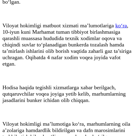
bo‘lgan.
Viloyat hokimligi matbuot xizmati ma’lumotlariga
ko‘ra
,
10-iyun kuni Marhamat tuman tibbiyot birlashmasiga
qarashli muassasa hududida texnik xodimlar oqova va
chiqindi suvlar to‘planadigan bunkerda tozalash hamda
ta’mirlash ishlarini olib borish vaqtida zaharli gaz ta’siriga
uchragan. Oqibatda 4 nafar xodim voqea joyida vafot
etgan.
Hodisa haqida tegishli xizmatlarga xabar berilgach,
qutqaruvchilar voqea joyiga yetib kelib, marhumlarning
jasadlarini bunker ichidan olib chiqqan.
Viloyat hokimligi ma’lumotiga ko‘ra, marhumlarning oila
a’zolariga hamdardlik bildirilgan va dafn marosimlarini