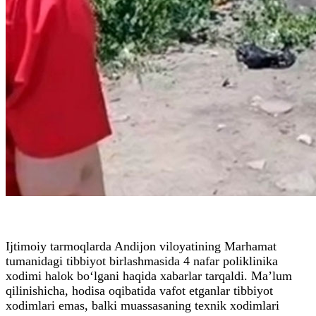
Ijtimoiy tarmoqlarda Andijon viloyatining Marhamat
tumanidagi tibbiyot birlashmasida 4 nafar poliklinika
xodimi halok bo‘lgani haqida xabarlar tarqaldi. Ma’lum
qilinishicha, hodisa oqibatida vafot etganlar tibbiyot
xodimlari emas, balki muassasaning texnik xodimlari