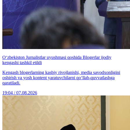
O‘zbekiston Jurnalistlar uyushmasi qoshida Blogerlar ijodiy
kengashi tashkil etildi
Kengash blogerlarning kasbiy rivojlanishi, media savodxonligini
oshirish va yosh kontent yaratuvchilarni qo‘llab-quvvatlashga
qaratiladi.
19:04 / 07.08.2026