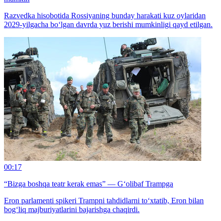
Razvedka hisobotida Rossiyaning bunday harakati kuz oylaridan
2029-yilgacha bo‘lgan davrda yuz berishi mumkinligi qayd etilgan.
00:17
“Bizga boshqa teatr kerak emas” — G‘olibaf Trampga
Eron parlamenti spikeri Trampni tahdidlarni to‘xtatib, Eron bilan
bog‘liq majburiyatlarini bajarishga chaqirdi.