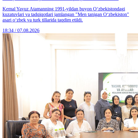
Kemal Yavuz Atamanning 1991-yildan buyon O‘zbekistondagi
kuzatuvlari va tadqiqotlari jamlangan "Men tanigan O‘zbekiston"
asari o‘zbek va turk tillarida taqdim etildi.
18:34 / 07.08.2026