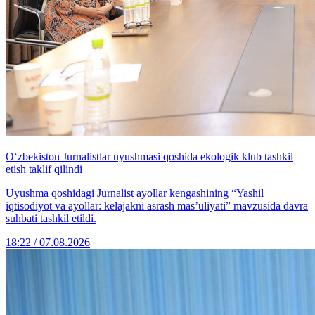
O‘zbekiston Jurnalistlar uyushmasi qoshida ekologik klub tashkil
etish taklif qilindi
Uyushma qoshidagi Jurnalist ayollar kengashining “Yashil
iqtisodiyot va ayollar: kelajakni asrash mas’uliyati” mavzusida davra
suhbati tashkil etildi.
18:22 / 07.08.2026