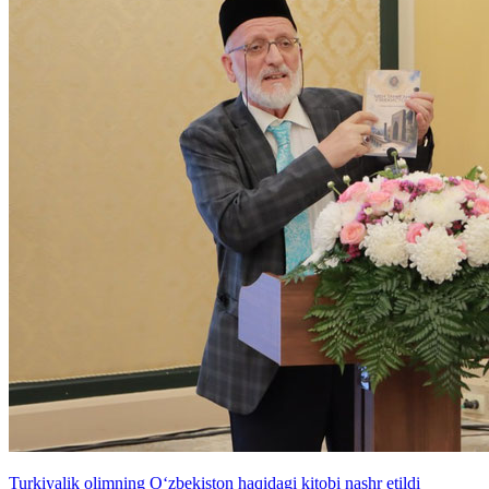
Turkiyalik olimning O‘zbekiston haqidagi kitobi nashr etildi