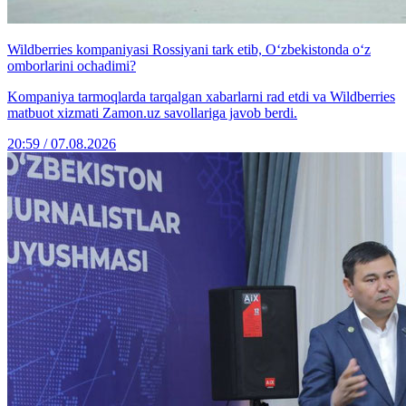
Wildberries kompaniyasi Rossiyani tark etib, O‘zbekistonda o‘z
omborlarini ochadimi?
Kompaniya tarmoqlarda tarqalgan xabarlarni rad etdi va Wildberries
matbuot xizmati Zamon.uz savollariga javob berdi.
20:59 / 07.08.2026