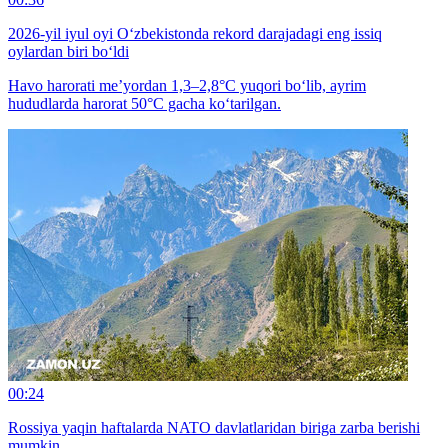
2026-yil iyul oyi O‘zbekistonda rekord darajadagi eng issiq
oylardan biri bo‘ldi
Havo harorati me’yordan 1,3–2,8°C yuqori bo‘lib, ayrim
hududlarda harorat 50°C gacha ko‘tarilgan.
00:24
Rossiya yaqin haftalarda NATO davlatlaridan biriga zarba berishi
mumkin