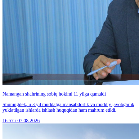
Namangan shahrining sobiq hokimi 11 yilga qamaldi
Shuningdek, u 3 yil muddatga mansabdorlik va moddiy javobgarlik
yuklatilgan ishlarda ishlash huquqidan ham mahrum etildi.
16:57 / 07.08.2026