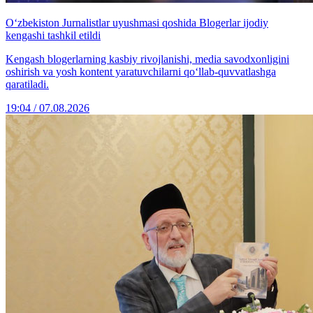
O‘zbekiston Jurnalistlar uyushmasi qoshida Blogerlar ijodiy
kengashi tashkil etildi
Kengash blogerlarning kasbiy rivojlanishi, media savodxonligini
oshirish va yosh kontent yaratuvchilarni qo‘llab-quvvatlashga
qaratiladi.
19:04 / 07.08.2026