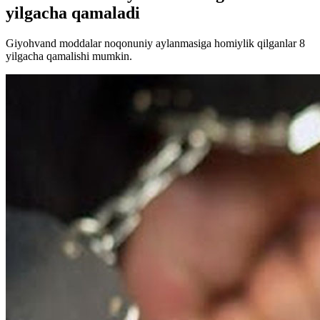
yilgacha qamaladi
Giyohvand moddalar noqonuniy aylanmasiga homiylik qilganlar 8
yilgacha qamalishi mumkin.