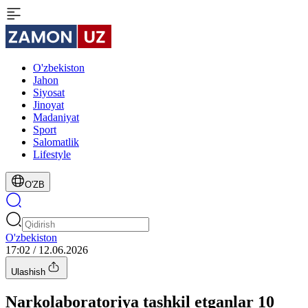
O'zbekiston
Jahon
Siyosat
Jinoyat
Madaniyat
Sport
Salomatlik
Lifestyle
O'ZB
O'zbekiston
17:02 / 12.06.2026
Ulashish
Narkolaboratoriya tashkil etganlar 10