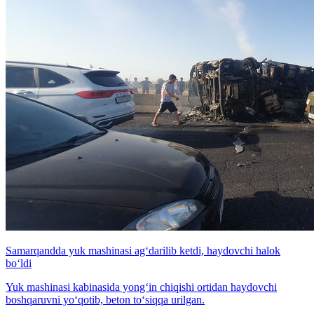
Samarqandda yuk mashinasi ag‘darilib ketdi, haydovchi halok
bo‘ldi
Yuk mashinasi kabinasida yong‘in chiqishi ortidan haydovchi
boshqaruvni yo‘qotib, beton to‘siqqa urilgan.