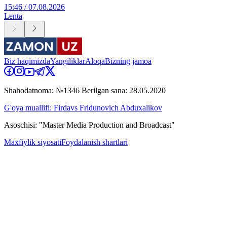
15:46 / 07.08.2026
Lenta
Biz haqimizda
Yangiliklar
Aloqa
Bizning jamoa
Shahodatnoma: №1346 Berilgan sana: 28.05.2020
G'oya muallifi: Firdavs Fridunovich Abduxalikov
Asoschisi: "Master Media Production and Broadcast"
Maxfiylik siyosati
Foydalanish shartlari