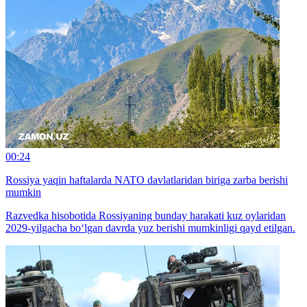
00:24
Rossiya yaqin haftalarda NATO davlatlaridan biriga zarba berishi
mumkin
Razvedka hisobotida Rossiyaning bunday harakati kuz oylaridan
2029-yilgacha bo‘lgan davrda yuz berishi mumkinligi qayd etilgan.