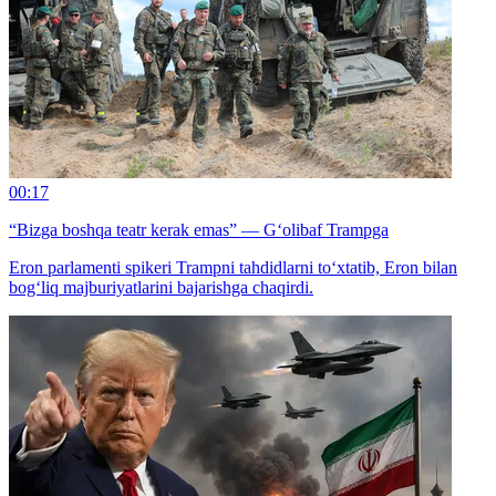
00:17
“Bizga boshqa teatr kerak emas” — G‘olibaf Trampga
Eron parlamenti spikeri Trampni tahdidlarni to‘xtatib, Eron bilan
bog‘liq majburiyatlarini bajarishga chaqirdi.