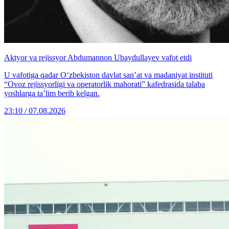
Aktyor va rejissyor Abdumannon Ubaydullayev vafot etdi
U vafotiga qadar O‘zbekiston davlat san’at va madaniyat instituti
“Ovoz rejissyorligi va operatorlik mahorati” kafedrasida talaba
yoshlarga ta’lim berib kelgan.
23:10 / 07.08.2026