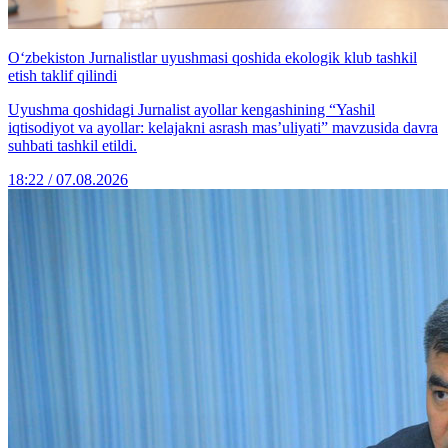
O‘zbekiston Jurnalistlar uyushmasi qoshida ekologik klub tashkil
etish taklif qilindi
Uyushma qoshidagi Jurnalist ayollar kengashining “Yashil
iqtisodiyot va ayollar: kelajakni asrash mas’uliyati” mavzusida davra
suhbati tashkil etildi.
18:22 / 07.08.2026