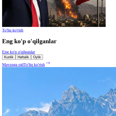
To'liq ko'rish
Eng ko'p o'qilganlar
Eng ko'p o'qilganlar
Kunlik
Haftalik
Oylik
Mavzuga oid
To'liq ko'rish