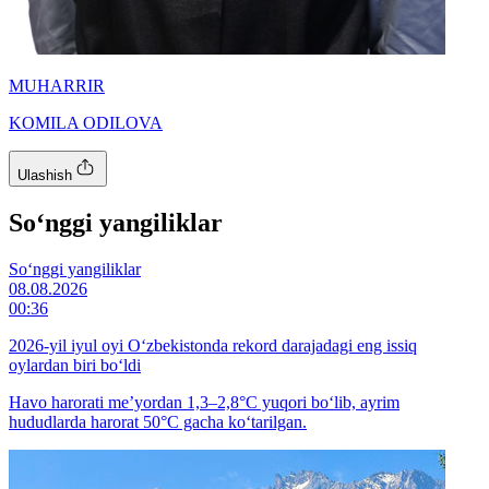
MUHARRIR
KOMILA ODILOVA
Ulashish
So‘nggi yangiliklar
So‘nggi yangiliklar
08.08.2026
00:36
2026-yil iyul oyi O‘zbekistonda rekord darajadagi eng issiq
oylardan biri bo‘ldi
Havo harorati me’yordan 1,3–2,8°C yuqori bo‘lib, ayrim
hududlarda harorat 50°C gacha ko‘tarilgan.