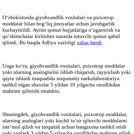
O‘zbekistonda giyohvandlik vositalari va psixotrop
moddalar bilan bog‘liq jinoyatlar uchun javobgarlik
kuchaytirildi. Ayrim qonun hujjatlariga o‘zgartirish va
qo‘shimchalar kiritishni nazarda tutuvchi qonun qabul
qilindi. Bu haqda Adliya vazirligi
xabar berdi
.
Unga ko‘ra, giyohvandlik vositalari, psixotrop moddalar
yoki ularning analoglarini ishlab chiqarish, tayyorlash yoki
qayta ishlash maqsadida noqonuniy narkolaboratoriya
tashkil etgan shaxslar 5 yildan 10 yilgacha ozodlikdan
mahrum qilinishi mumkin.
Shuningdek, giyohvandlik vositalari, psixotrop moddalar,
ularning analoglari yoki kuchli ta’sir qiluvchi moddalarni
iste’mol qilish va tarqatish uchun bangixona tashkil etish
yoki saqlash 3 yildan 5 yilgacha ozodlikdan mahrum qilish