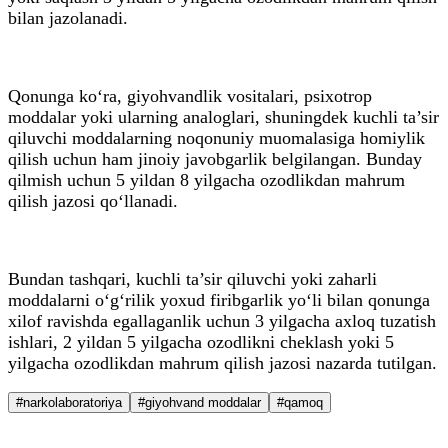
bilan jazolanadi.
Qonunga ko‘ra, giyohvandlik vositalari, psixotrop
moddalar yoki ularning analoglari, shuningdek kuchli ta’sir
qiluvchi moddalarning noqonuniy muomalasiga homiylik
qilish uchun ham jinoiy javobgarlik belgilangan. Bunday
qilmish uchun 5 yildan 8 yilgacha ozodlikdan mahrum
qilish jazosi qo‘llanadi.
Bundan tashqari, kuchli ta’sir qiluvchi yoki zaharli
moddalarni o‘g‘rilik yoxud firibgarlik yo‘li bilan qonunga
xilof ravishda egallaganlik uchun 3 yilgacha axloq tuzatish
ishlari, 2 yildan 5 yilgacha ozodlikni cheklash yoki 5
yilgacha ozodlikdan mahrum qilish jazosi nazarda tutilgan.
#narkolaboratoriya
#giyohvand moddalar
#qamoq