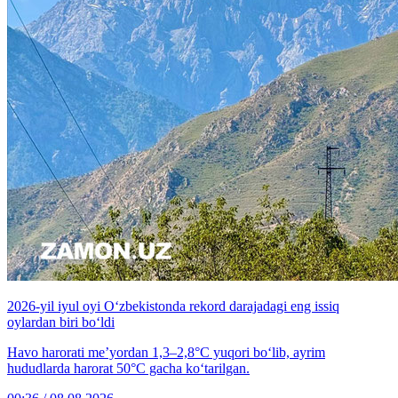
2026-yil iyul oyi O‘zbekistonda rekord darajadagi eng issiq
oylardan biri bo‘ldi
Havo harorati me’yordan 1,3–2,8°C yuqori bo‘lib, ayrim
hududlarda harorat 50°C gacha ko‘tarilgan.