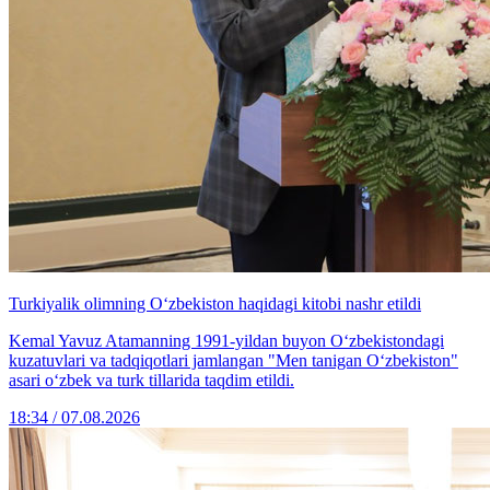
Turkiyalik olimning O‘zbekiston haqidagi kitobi nashr etildi
Kemal Yavuz Atamanning 1991-yildan buyon O‘zbekistondagi
kuzatuvlari va tadqiqotlari jamlangan "Men tanigan O‘zbekiston"
asari o‘zbek va turk tillarida taqdim etildi.
18:34 / 07.08.2026