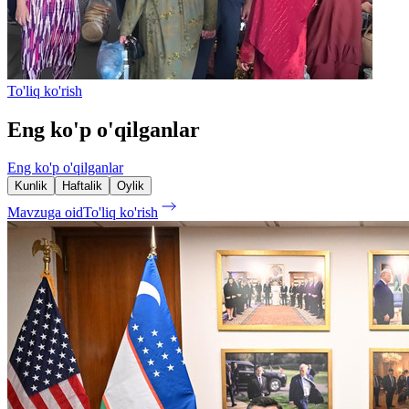
To'liq ko'rish
Eng ko'p o'qilganlar
Eng ko'p o'qilganlar
Kunlik
Haftalik
Oylik
Mavzuga oid
To'liq ko'rish