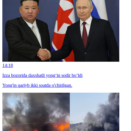
14:18
Izza bozorida daxshatli yong‘in sodir bo‘ldi
Yong'in qariyb ikki soatda o'chirilgan.