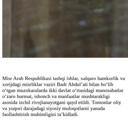
Misr Arab Respublikasi tashqi ishlar, xalqaro hamkorlik va
xorijdagi misrliklar vaziri Badr Abdul’ati bilan bo‘lib
o‘tgan muzokaralarda ikki davlat o‘rtasidagi munosabatlar
o‘zaro hurmat, ishonch va manfaatlar mushtarakligi
asosida izchil rivojlanayotgani qayd etildi. Tomonlar oliy
va yuqori darajadagi siyosiy muloqotlarni yanada
faollashtirish muhimligini ta’kidladi.