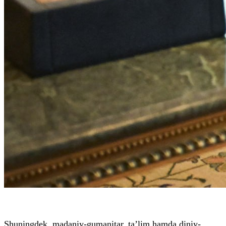
Shuningdek, madaniy-gumanitar, ta’lim hamda diniy-