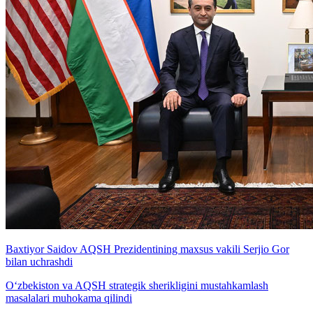
Baxtiyor Saidov AQSH Prezidentining maxsus vakili Serjio Gor
bilan uchrashdi
O‘zbekiston va AQSH strategik sherikligini mustahkamlash
masalalari muhokama qilindi