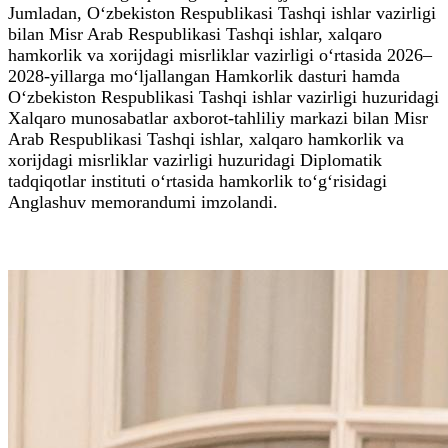
Jumladan, O‘zbekiston Respublikasi Tashqi ishlar vazirligi
bilan Misr Arab Respublikasi Tashqi ishlar, xalqaro
hamkorlik va xorijdagi misrliklar vazirligi o‘rtasida 2026–
2028-yillarga mo‘ljallangan Hamkorlik dasturi hamda
O‘zbekiston Respublikasi Tashqi ishlar vazirligi huzuridagi
Xalqaro munosabatlar axborot-tahliliy markazi bilan Misr
Arab Respublikasi Tashqi ishlar, xalqaro hamkorlik va
xorijdagi misrliklar vazirligi huzuridagi Diplomatik
tadqiqotlar instituti o‘rtasida hamkorlik to‘g‘risidagi
Anglashuv memorandumi imzolandi.