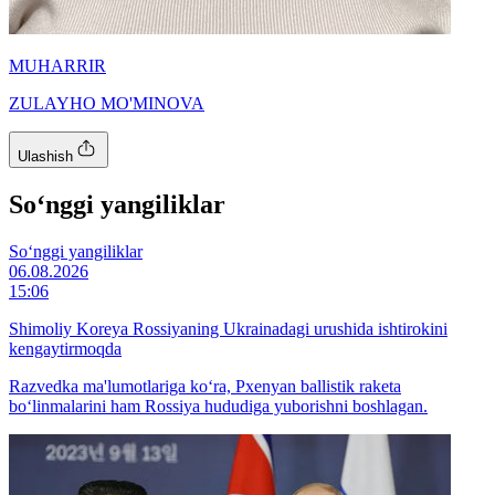
MUHARRIR
ZULAYHO MO'MINOVA
Ulashish
So‘nggi yangiliklar
So‘nggi yangiliklar
06.08.2026
15:06
Shimoliy Koreya Rossiyaning Ukrainadagi urushida ishtirokini
kengaytirmoqda
Razvedka ma'lumotlariga ko‘ra, Pxenyan ballistik raketa
bo‘linmalarini ham Rossiya hududiga yuborishni boshlagan.