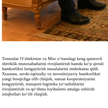
Tomonlar O‘zbekiston va Misr o‘rtasidagi keng qamrovli
sheriklik munosabatlarini rivojlantirish hamda ko‘p qirrali
hamkorlikni kengaytirish masalalarini muhokama qildi.
Xususan, savdo-iqtisodiy va investitsiyaviy hamkorlikni
yangi bosqichga olib chiqish, sanoat kooperatsiyasini
kengaytirish, transport-logistika yo‘nalishlarini
rivojlantirish va qo‘shma loyihalarni amalga oshirish
istiqbollari ko‘rib chiqildi.