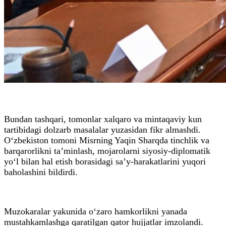
Bundan tashqari, tomonlar xalqaro va mintaqaviy kun
tartibidagi dolzarb masalalar yuzasidan fikr almashdi.
O‘zbekiston tomoni Misrning Yaqin Sharqda tinchlik va
barqarorlikni ta’minlash, mojarolarni siyosiy-diplomatik
yo‘l bilan hal etish borasidagi sa’y-harakatlarini yuqori
baholashini bildirdi.
Muzokaralar yakunida o‘zaro hamkorlikni yanada
mustahkamlashga qaratilgan qator hujjatlar imzolandi.