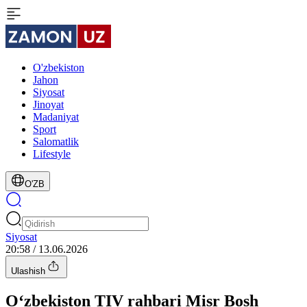
O'zbekiston
Jahon
Siyosat
Jinoyat
Madaniyat
Sport
Salomatlik
Lifestyle
O'ZB
Siyosat
20:58 / 13.06.2026
Ulashish
O‘zbekiston TIV rahbari Misr Bosh