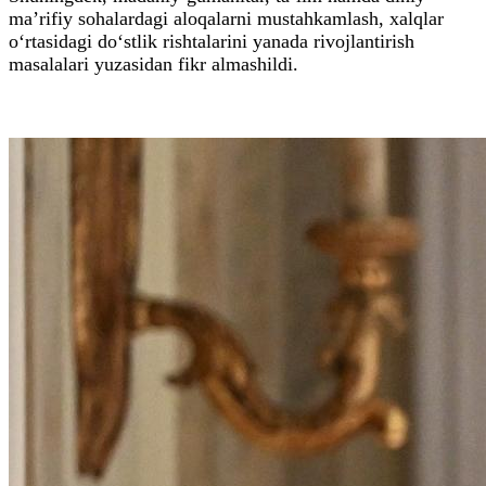
ma’rifiy sohalardagi aloqalarni mustahkamlash, xalqlar
o‘rtasidagi do‘stlik rishtalarini yanada rivojlantirish
masalalari yuzasidan fikr almashildi.