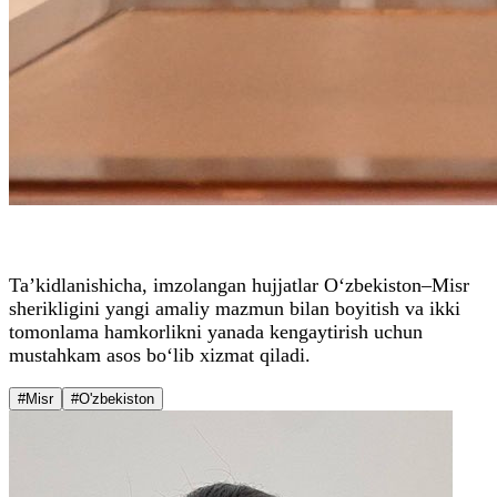
Ta’kidlanishicha, imzolangan hujjatlar O‘zbekiston–Misr
sherikligini yangi amaliy mazmun bilan boyitish va ikki
tomonlama hamkorlikni yanada kengaytirish uchun
mustahkam asos bo‘lib xizmat qiladi.
#Misr
#O'zbekiston