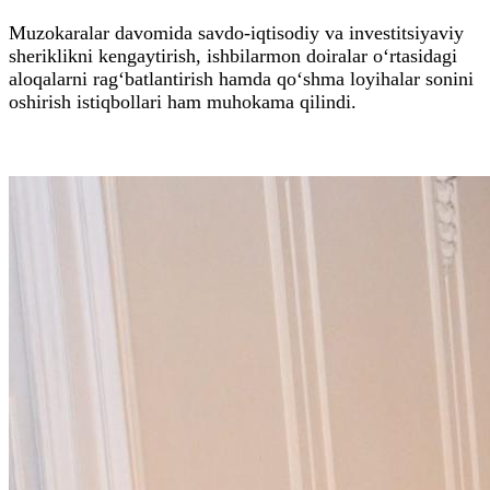
Muzokaralar davomida savdo-iqtisodiy va investitsiyaviy
sheriklikni kengaytirish, ishbilarmon doiralar o‘rtasidagi
aloqalarni rag‘batlantirish hamda qo‘shma loyihalar sonini
oshirish istiqbollari ham muhokama qilindi.