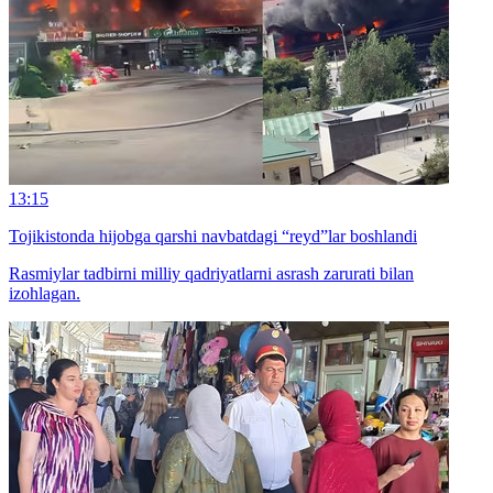
13:15
Tojikistonda hijobga qarshi navbatdagi “reyd”lar boshlandi
Rasmiylar tadbirni milliy qadriyatlarni asrash zarurati bilan
izohlagan.