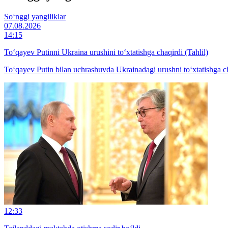
So‘nggi yangiliklar
07.08.2026
14:15
To‘qayev Putinni Ukraina urushini to‘xtatishga chaqirdi (Tahlil)
To‘qayev Putin bilan uchrashuvda Ukrainadagi urushni to‘xtatishga c
12:33