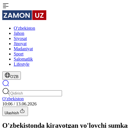
O'zbekiston
Jahon
Siyosat
Jinoyat
Madaniyat
Sport
Salomatlik
Lifestyle
O'ZB
O'zbekiston
10:06 / 13.06.2026
Ulashish
O'zbekistonda kirayotgan yo'lovchi sumkas