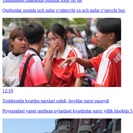
Tailanddagi maktabda otishma sodir bo‘ldi
Qurbonlar orasida uch nafar o‘qituvchi va uch nafar o‘quvchi bor.
12:19
Toshkentda kvartira narxlari oshdi, hovlilar narxi pasaydi
Poytaxtdagi yangi qurilgan uylardagi kvartiralar narxi yillik hisobda 