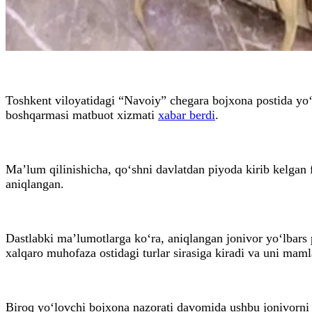
Toshkent viloyatidagi “Navoiy” chegara bojxona postida yo‘
boshqarmasi matbuot xizmati
xabar berdi
.
Ma’lum qilinishicha, qo‘shni davlatdan piyoda kirib kelgan f
aniqlangan.
Dastlabki ma’lumotlarga ko‘ra, aniqlangan jonivor yo‘lbars
xalqaro muhofaza ostidagi turlar sirasiga kiradi va uni mam
Biroq yo‘lovchi bojxona nazorati davomida ushbu jonivorni o