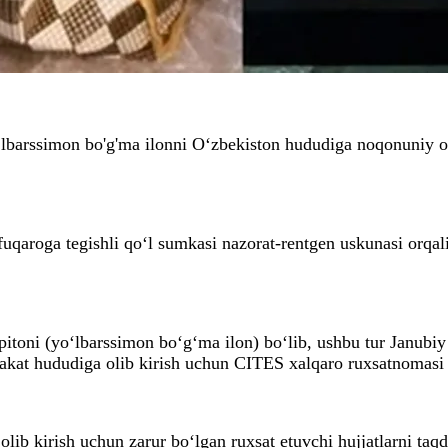
lbarssimon bo'g'ma ilonni O‘zbekiston hududiga noqonuniy oli
uqaroga tegishli qo‘l sumkasi nazorat-rentgen uskunasi orqali 
 pitoni (yo‘lbarssimon bo‘g‘ma ilon) bo‘lib, ushbu tur Janubi
lakat hududiga olib kirish uchun CITES xalqaro ruxsatnomasi t
lib kirish uchun zarur bo‘lgan ruxsat etuvchi hujjatlarni taq