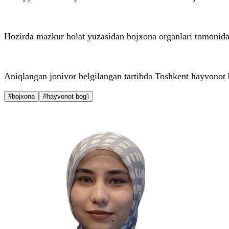
Hozirda mazkur holat yuzasidan bojxona organlari tomonidan
Aniqlangan jonivor belgilangan tartibda Toshkent hayvonot b
#bojxona
#hayvonot bog'i