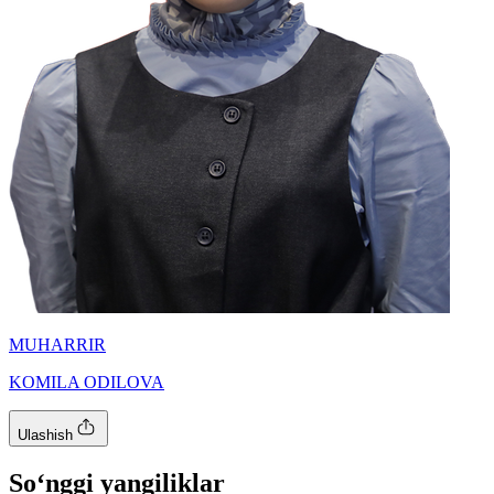
MUHARRIR
KOMILA ODILOVA
Ulashish
So‘nggi yangiliklar