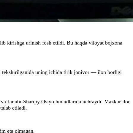
b kirishga urinish fosh etildi. Bu haqda viloyat bojxona
tekshirilganida uning ichida tirik jonivor — ilon borligi
y va Janubi-Sharqiy Osiyo hududlarida uchraydi. Mazkur ilon
alab etiladi.
dim eta olmagan.