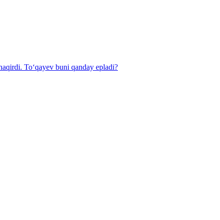
haqirdi. To‘qayev buni qanday epladi?