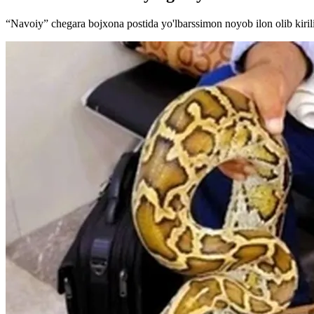
“Navoiy” chegara bojxona postida yo'lbarssimon noyob ilon olib kirili