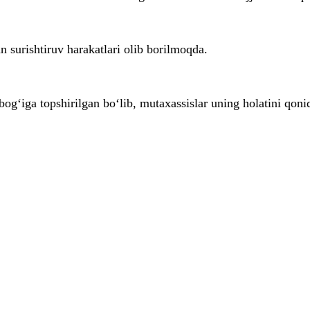
 surishtiruv harakatlari olib borilmoqda.
og‘iga topshirilgan bo‘lib, mutaxassislar uning holatini qon