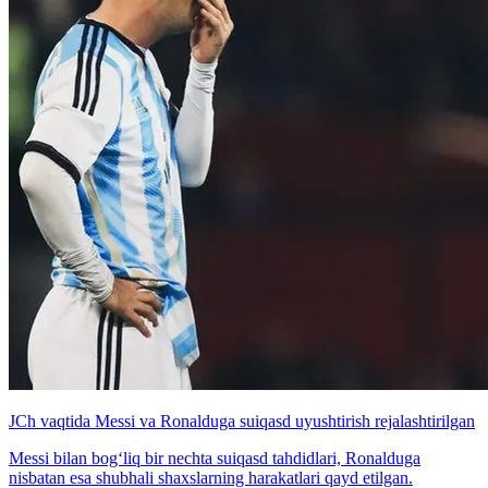
JCh vaqtida Messi va Ronalduga suiqasd uyushtirish rejalashtirilgan
Messi bilan bog‘liq bir nechta suiqasd tahdidlari, Ronalduga
nisbatan esa shubhali shaxslarning harakatlari qayd etilgan.