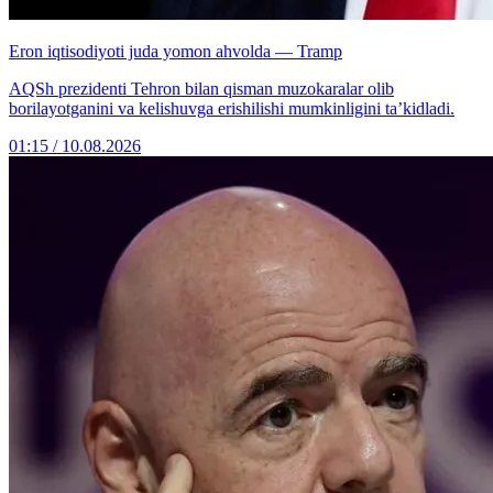
Eron iqtisodiyoti juda yomon ahvolda — Tramp
AQSh prezidenti Tehron bilan qisman muzokaralar olib
borilayotganini va kelishuvga erishilishi mumkinligini ta’kidladi.
01:15 / 10.08.2026