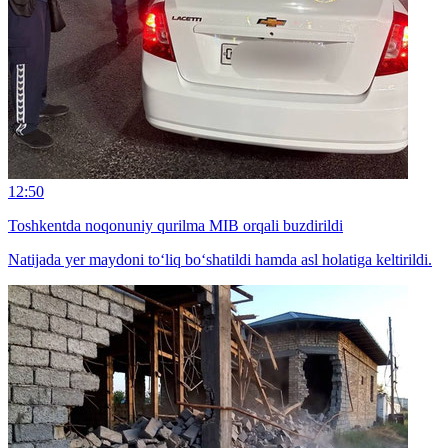
12:50
Toshkentda noqonuniy qurilma MIB orqali buzdirildi
Natijada yer maydoni to‘liq bo‘shatildi hamda asl holatiga keltirildi.