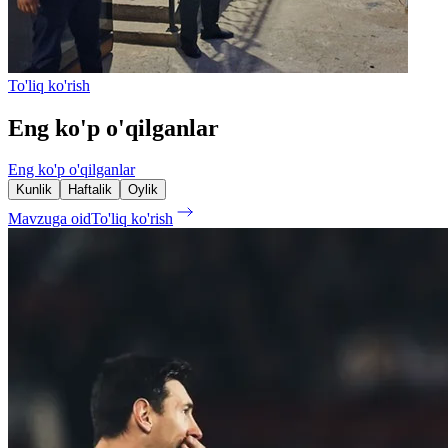
To'liq ko'rish
Eng ko'p o'qilganlar
Eng ko'p o'qilganlar
Kunlik
Haftalik
Oylik
Mavzuga oid
To'liq ko'rish