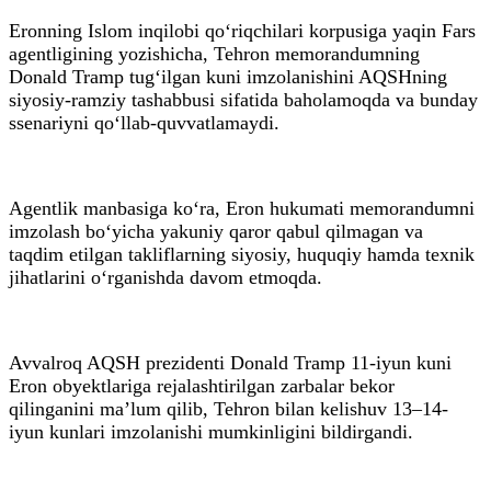
Eronning Islom inqilobi qo‘riqchilari korpusiga yaqin Fars
agentligining yozishicha, Tehron memorandumning
Donald Tramp tug‘ilgan kuni imzolanishini AQSHning
siyosiy-ramziy tashabbusi sifatida baholamoqda va bunday
ssenariyni qo‘llab-quvvatlamaydi.
Agentlik manbasiga ko‘ra, Eron hukumati memorandumni
imzolash bo‘yicha yakuniy qaror qabul qilmagan va
taqdim etilgan takliflarning siyosiy, huquqiy hamda texnik
jihatlarini o‘rganishda davom etmoqda.
Avvalroq AQSH prezidenti Donald Tramp 11-iyun kuni
Eron obyektlariga rejalashtirilgan zarbalar bekor
qilinganini ma’lum qilib, Tehron bilan kelishuv 13–14-
iyun kunlari imzolanishi mumkinligini bildirgandi.