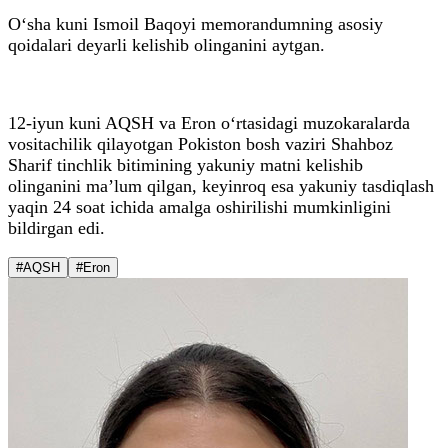
O‘sha kuni Ismoil Baqoyi memorandumning asosiy
qoidalari deyarli kelishib olinganini aytgan.
12-iyun kuni AQSH va Eron o‘rtasidagi muzokaralarda
vositachilik qilayotgan Pokiston bosh vaziri Shahboz
Sharif tinchlik bitimining yakuniy matni kelishib
olinganini ma’lum qilgan, keyinroq esa yakuniy tasdiqlash
yaqin 24 soat ichida amalga oshirilishi mumkinligini
bildirgan edi.
#AQSH
#Eron