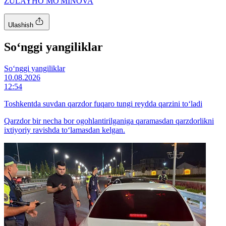
ZULAYHO MO'MINOVA
Ulashish
So‘nggi yangiliklar
So‘nggi yangiliklar
10.08.2026
12:54
Toshkentda suvdan qarzdor fuqaro tungi reydda qarzini to‘ladi
Qarzdor bir necha bor ogohlantirilganiga qaramasdan qarzdorlikni
ixtiyoriy ravishda to‘lamasdan kelgan.