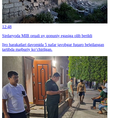
12:48
Sirdaryoda MIB orqali uy qonuniy egasiga olib berildi
Ijro harakatlari davomida 5 nafar javobgar fuqaro belgilangan
tartibda majburiy ko‘chirilgan.