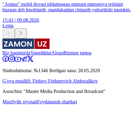
"Amina” mobil ilovasi ishlatmagan migrant migratsiya rejimini
buzgan deb hisoblanib, mamlakatdan chiqarib yuborilishi mumkin.
15:43 / 09.08.2026
Lenta
Biz haqimizda
Yangiliklar
Aloqa
Bizning jamoa
Shahodatnoma: №1346 Berilgan sana: 28.05.2020
G'oya muallifi: Firdavs Fridunovich Abduxalikov
Asoschisi: "Master Media Production and Broadcast"
Maxfiylik siyosati
Foydalanish shartlari