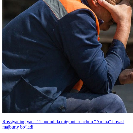
Rossiyaning yana 11 hududida migrantlar uchun “Amina” ilovasi
majburiy bo‘ladi