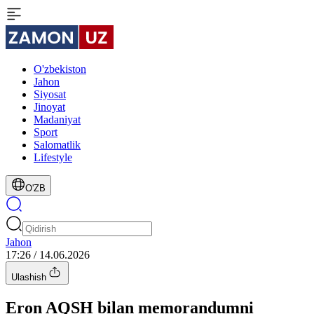
O'zbekiston
Jahon
Siyosat
Jinoyat
Madaniyat
Sport
Salomatlik
Lifestyle
O'ZB
Jahon
17:26 / 14.06.2026
Ulashish
Eron AQSH bilan memorandumni