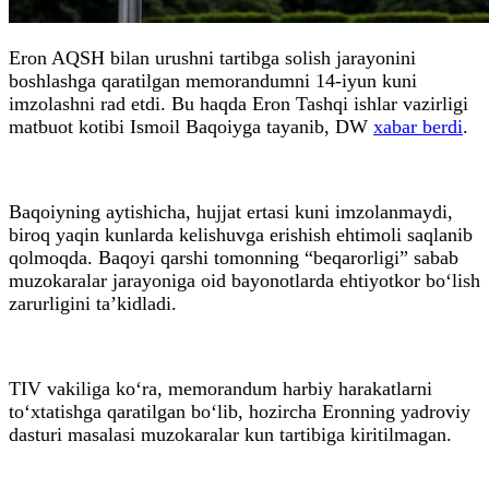
Eron AQSH bilan urushni tartibga solish jarayonini
boshlashga qaratilgan memorandumni 14-iyun kuni
imzolashni rad etdi. Bu haqda Eron Tashqi ishlar vazirligi
matbuot kotibi Ismoil Baqoiyga tayanib, DW
xabar berdi
.
Baqoiyning aytishicha, hujjat ertasi kuni imzolanmaydi,
biroq yaqin kunlarda kelishuvga erishish ehtimoli saqlanib
qolmoqda. Baqoyi qarshi tomonning “beqarorligi” sabab
muzokaralar jarayoniga oid bayonotlarda ehtiyotkor bo‘lish
zarurligini ta’kidladi.
TIV vakiliga ko‘ra, memorandum harbiy harakatlarni
to‘xtatishga qaratilgan bo‘lib, hozircha Eronning yadroviy
dasturi masalasi muzokaralar kun tartibiga kiritilmagan.