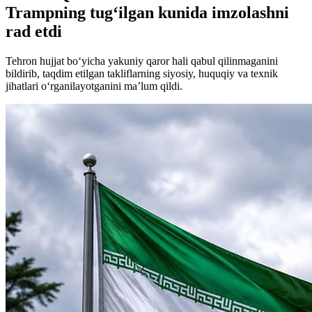
Trampning tug‘ilgan kunida imzolashni
rad etdi
Tehron hujjat bo‘yicha yakuniy qaror hali qabul qilinmaganini
bildirib, taqdim etilgan takliflarning siyosiy, huquqiy va texnik
jihatlari o‘rganilayotganini ma’lum qildi.