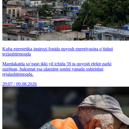
Kuba energetika inqirozi fonida quyosh energiyasiga o‘tishni
tezlashtirmoqda
Mamlakatda so‘nggi ikki yil ichida 59 ta quyosh elektr parki
qurilgan, hukumat esa ularning sonini yanada oshirishni
rejalashtirmoqda.
20:07 / 09.08.2026