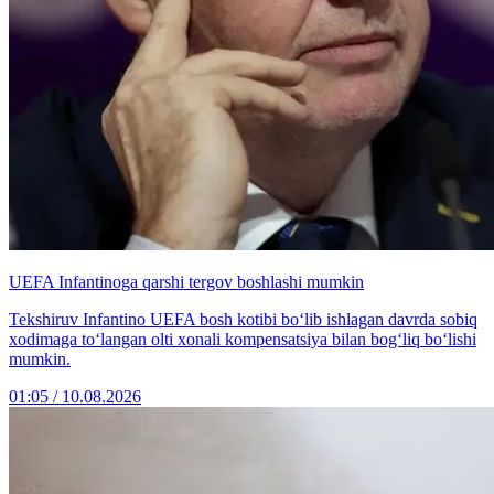
UEFA Infantinoga qarshi tergov boshlashi mumkin
Tekshiruv Infantino UEFA bosh kotibi bo‘lib ishlagan davrda sobiq
xodimaga to‘langan olti xonali kompensatsiya bilan bog‘liq bo‘lishi
mumkin.
01:05 / 10.08.2026