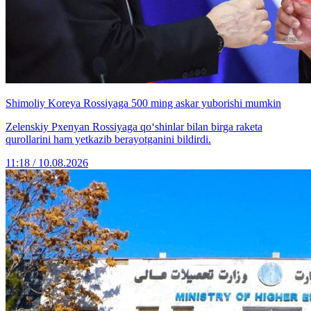
Shimoliy Koreya Rossiyaga 500 ming askar yuborishi mumkin
Zelenskiy Pxenyan Rossiyaga qo‘shinlar bilan birga raketa
qurollarini ham yetkazib berayotganini bildirdi.
11:18 / 10.08.2026