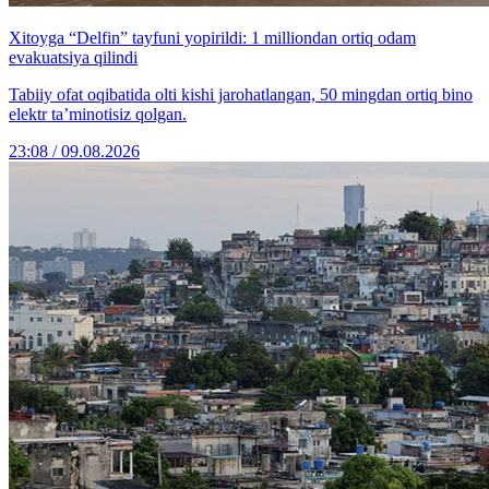
Xitoyga “Delfin” tayfuni yopirildi: 1 milliondan ortiq odam
evakuatsiya qilindi
Tabiiy ofat oqibatida olti kishi jarohatlangan, 50 mingdan ortiq bino
elektr ta’minotisiz qolgan.
23:08 / 09.08.2026