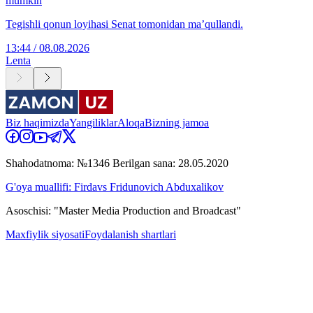
mumkin
Tegishli qonun loyihasi Senat tomonidan ma’qullandi.
13:44 / 08.08.2026
Lenta
Biz haqimizda
Yangiliklar
Aloqa
Bizning jamoa
Shahodatnoma: №1346 Berilgan sana: 28.05.2020
G'oya muallifi: Firdavs Fridunovich Abduxalikov
Asoschisi: "Master Media Production and Broadcast"
Maxfiylik siyosati
Foydalanish shartlari