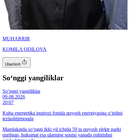
MUHARRIR
KOMILA ODILOVA
Ulashish
So‘nggi yangiliklar
So‘nggi yangiliklar
09.08.2026
20:07
Kuba energetika inqirozi fonida quyosh energiyasiga o‘tishni
tezlashtirmoqda
Mamlakatda so‘nggi ikki yil ichida 59 ta quyosh elektr parki
qurilgan, hukumat esa ularning sonini yanada oshirishni