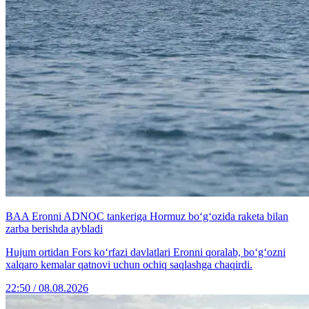
BAA Eronni ADNOC tankeriga Hormuz bo‘g‘ozida raketa bilan
zarba berishda aybladi
Hujum ortidan Fors ko‘rfazi davlatlari Eronni qoralab, bo‘g‘ozni
xalqaro kemalar qatnovi uchun ochiq saqlashga chaqirdi.
22:50 / 08.08.2026