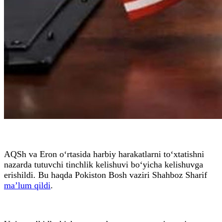
AQSh va Eron o‘rtasida harbiy harakatlarni to‘xtatishni
nazarda tutuvchi tinchlik kelishuvi bo‘yicha kelishuvga
erishildi. Bu haqda Pokiston Bosh vaziri Shahboz Sharif
ma’lum qildi
.