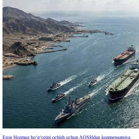
Eron Hormuz bo‘g‘ozini ochish uchun AQSHdan kompensatsiya