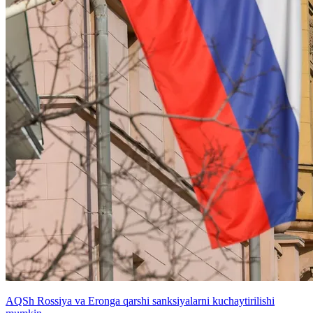
AQSh Rossiya va Eronga qarshi sanksiyalarni kuchaytirilishi