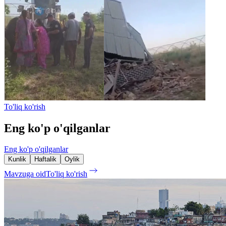
To'liq ko'rish
Eng ko'p o'qilganlar
Eng ko'p o'qilganlar
Kunlik
Haftalik
Oylik
Mavzuga oid
To'liq ko'rish