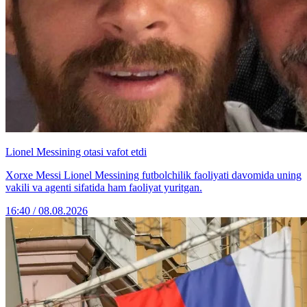
Lionel Messining otasi vafot etdi
Xorxe Messi Lionel Messining futbolchilik faoliyati davomida uning
vakili va agenti sifatida ham faoliyat yuritgan.
16:40 / 08.08.2026