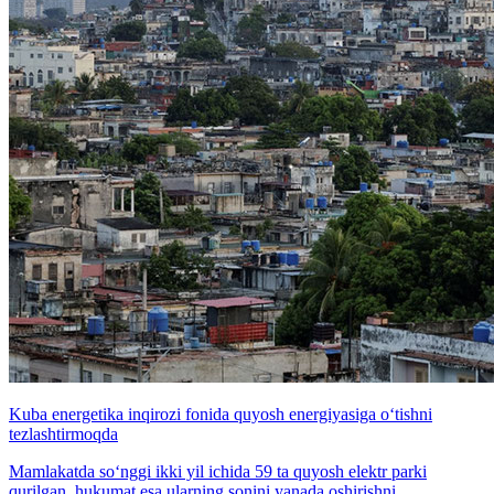
Kuba energetika inqirozi fonida quyosh energiyasiga o‘tishni
tezlashtirmoqda
Mamlakatda so‘nggi ikki yil ichida 59 ta quyosh elektr parki
qurilgan, hukumat esa ularning sonini yanada oshirishni