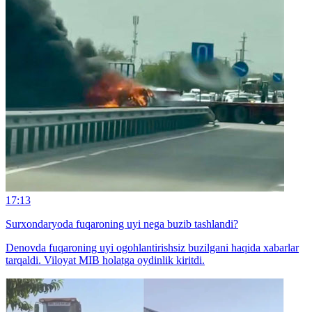
17:13
Surxondaryoda fuqaroning uyi nega buzib tashlandi?
Denovda fuqaroning uyi ogohlantirishsiz buzilgani haqida xabarlar
tarqaldi. Viloyat MIB holatga oydinlik kiritdi.