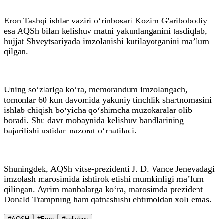
Eron Tashqi ishlar vaziri o‘rinbosari Kozim G'aribobodiy
esa AQSh bilan kelishuv matni yakunlanganini tasdiqlab,
hujjat Shveytsariyada imzolanishi kutilayotganini ma’lum
qilgan.
Uning so‘zlariga ko‘ra, memorandum imzolangach,
tomonlar 60 kun davomida yakuniy tinchlik shartnomasini
ishlab chiqish bo‘yicha qo‘shimcha muzokaralar olib
boradi. Shu davr mobaynida kelishuv bandlarining
bajarilishi ustidan nazorat o‘rnatiladi.
Shuningdek, AQSh vitse-prezidenti J. D. Vance Jenevadagi
imzolash marosimida ishtirok etishi mumkinligi ma’lum
qilingan. Ayrim manbalarga ko‘ra, marosimda prezident
Donald Trampning ham qatnashishi ehtimoldan xoli emas.
#AQSH
#Eron
#kelishuv