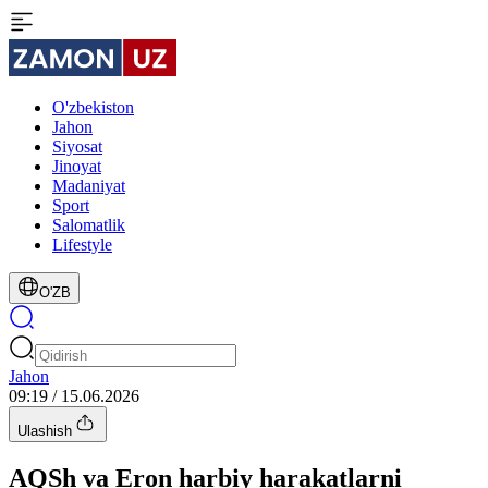
O'zbekiston
Jahon
Siyosat
Jinoyat
Madaniyat
Sport
Salomatlik
Lifestyle
O'ZB
Jahon
09:19 / 15.06.2026
Ulashish
AQSh va Eron harbiy harakatlarni