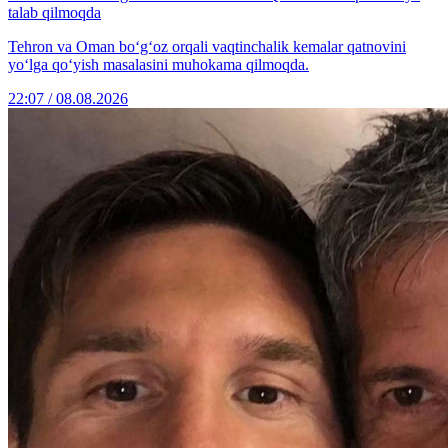
talab qilmoqda
Tehron va Oman bo‘g‘oz orqali vaqtinchalik kemalar qatnovini
yo‘lga qo‘yish masalasini muhokama qilmoqda.
22:07 / 08.08.2026