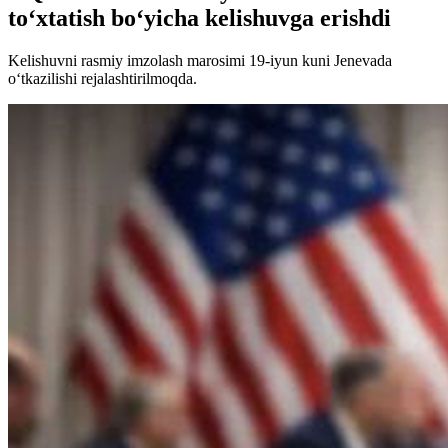
to‘xtatish bo‘yicha kelishuvga erishdi
Kelishuvni rasmiy imzolash marosimi 19-iyun kuni Jenevada
o‘tkazilishi rejalashtirilmoqda.