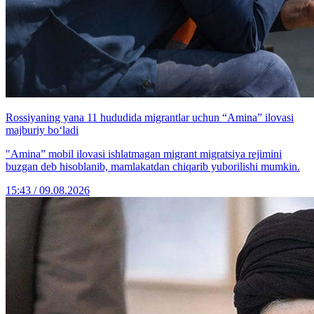
Rossiyaning yana 11 hududida migrantlar uchun “Amina” ilovasi
majburiy bo‘ladi
"Amina” mobil ilovasi ishlatmagan migrant migratsiya rejimini
buzgan deb hisoblanib, mamlakatdan chiqarib yuborilishi mumkin.
15:43 / 09.08.2026