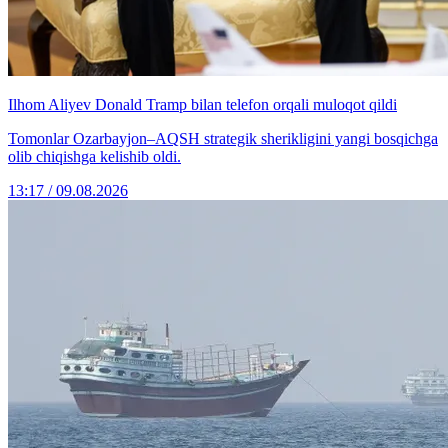
Ilhom Aliyev Donald Tramp bilan telefon orqali muloqot qildi
Tomonlar Ozarbayjon–AQSH strategik sherikligini yangi bosqichga
olib chiqishga kelishib oldi.
13:17 / 09.08.2026