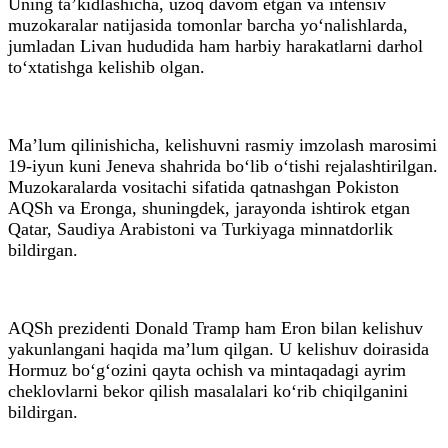
Uning ta’kidlashicha, uzoq davom etgan va intensiv
muzokaralar natijasida tomonlar barcha yo‘nalishlarda,
jumladan Livan hududida ham harbiy harakatlarni darhol
to‘xtatishga kelishib olgan.
Ma’lum qilinishicha, kelishuvni rasmiy imzolash marosimi
19-iyun kuni Jeneva shahrida bo‘lib o‘tishi rejalashtirilgan.
Muzokaralarda vositachi sifatida qatnashgan Pokiston
AQSh va Eronga, shuningdek, jarayonda ishtirok etgan
Qatar, Saudiya Arabistoni va Turkiyaga minnatdorlik
bildirgan.
AQSh prezidenti Donald Tramp ham Eron bilan kelishuv
yakunlangani haqida ma’lum qilgan. U kelishuv doirasida
Hormuz bo‘g‘ozini qayta ochish va mintaqadagi ayrim
cheklovlarni bekor qilish masalalari ko‘rib chiqilganini
bildirgan.