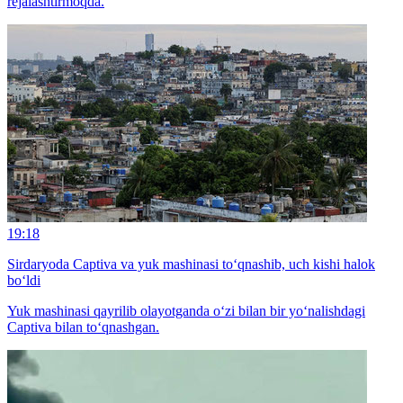
rejalashtirmoqda.
19:18
Sirdaryoda Captiva va yuk mashinasi to‘qnashib, uch kishi halok
bo‘ldi
Yuk mashinasi qayrilib olayotganda o‘zi bilan bir yo‘nalishdagi
Captiva bilan to‘qnashgan.