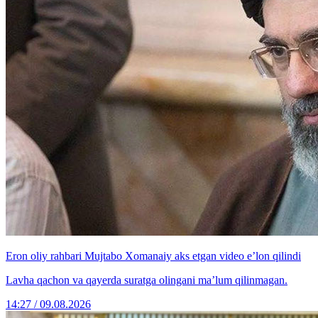
Eron oliy rahbari Mujtabo Xomanaiy aks etgan video e’lon qilindi
Lavha qachon va qayerda suratga olingani ma’lum qilinmagan.
14:27 / 09.08.2026