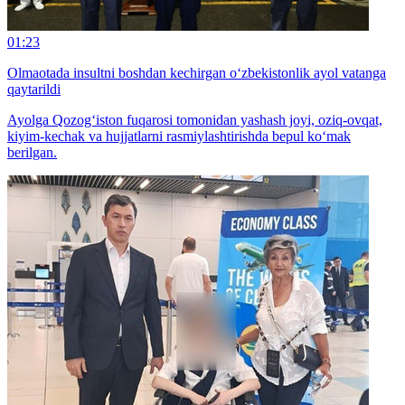
01:23
Olmaotada insultni boshdan kechirgan o‘zbekistonlik ayol vatanga
qaytarildi
Ayolga Qozog‘iston fuqarosi tomonidan yashash joyi, oziq-ovqat,
kiyim-kechak va hujjatlarni rasmiylashtirishda bepul ko‘mak
berilgan.