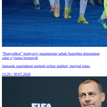
“Bunyodkor” moliyaviy muammolar sabab Superliga doirasidagi
safar o‘yiniga bormaydi
Jamoada xarajatlarni qoplash uchun mablag‘ mavjud emas.
23:29 / 30.07.2026