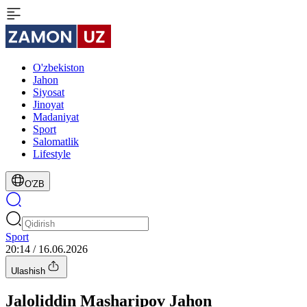
O'zbekiston
Jahon
Siyosat
Jinoyat
Madaniyat
Sport
Salomatlik
Lifestyle
O'ZB
Sport
20:14 / 16.06.2026
Ulashish
Jaloliddin Masharipov Jahon