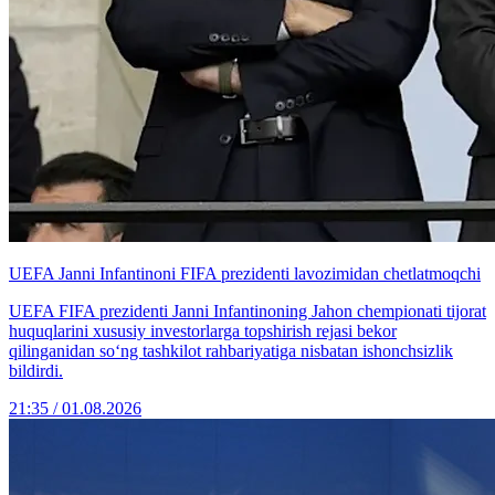
UEFA Janni Infantinoni FIFA prezidenti lavozimidan chetlatmoqchi
UEFA FIFA prezidenti Janni Infantinoning Jahon chempionati tijorat
huquqlarini xususiy investorlarga topshirish rejasi bekor
qilinganidan so‘ng tashkilot rahbariyatiga nisbatan ishonchsizlik
bildirdi.
21:35 / 01.08.2026