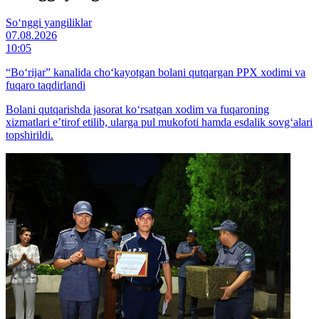
So‘nggi yangiliklar
07.08.2026
10:05
“Bo‘rijar” kanalida cho‘kayotgan bolani qutqargan PPX xodimi va
fuqaro taqdirlandi
Bolani qutqarishda jasorat ko‘rsatgan xodim va fuqaroning
xizmatlari e’tirof etilib, ularga pul mukofoti hamda esdalik sovg‘alari
topshirildi.