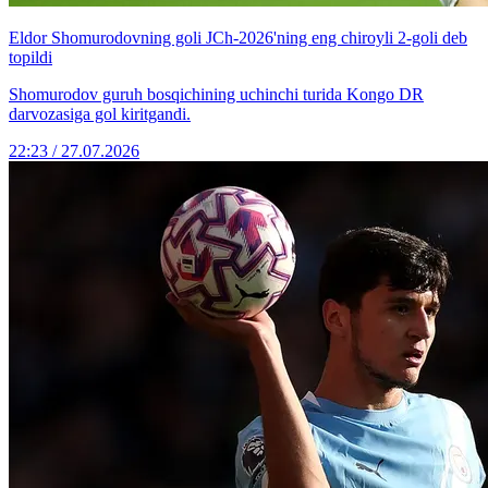
Eldor Shomurodovning goli JCh-2026'ning eng chiroyli 2-goli deb
topildi
Shomurodov guruh bosqichining uchinchi turida Kongo DR
darvozasiga gol kiritgandi.
22:23 / 27.07.2026