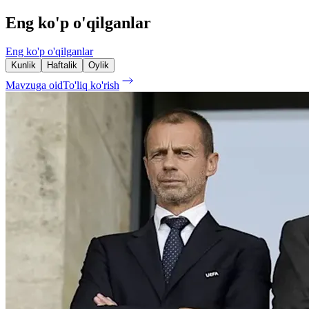
Eng ko'p o'qilganlar
Eng ko'p o'qilganlar
Kunlik
Haftalik
Oylik
Mavzuga oid
To'liq ko'rish