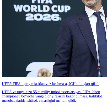
UEFA FIFA tijoriy rejasidan voz kechmasa, JCHni boykot qiladi
UEFA va unga a’zo 55 ta milliy futbol assotsiatsiyasi FIFA Jahon
chempionati bo‘yicha yangi tijoriy rejasini bekor qilmasa, tashkilot
musobaqalarida ishtirok etmasligini ma’lum qildi.