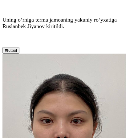
Uning o‘rniga terma jamoaning yakuniy ro‘yxatiga
Ruslanbek Jiyanov kiritildi.
#futbol