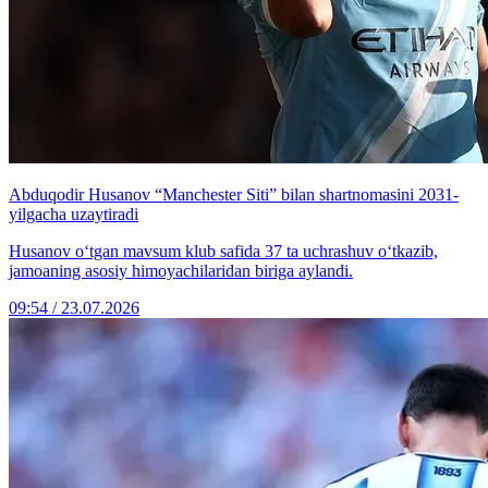
Abduqodir Husanov “Manchester Siti” bilan shartnomasini 2031-
yilgacha uzaytiradi
Husanov o‘tgan mavsum klub safida 37 ta uchrashuv o‘tkazib,
jamoaning asosiy himoyachilaridan biriga aylandi.
09:54 / 23.07.2026