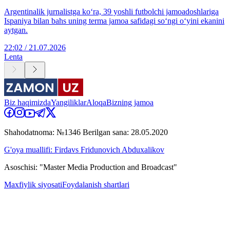
Argentinalik jurnalistga ko‘ra, 39 yoshli futbolchi jamoadoshlariga
Ispaniya bilan bahs uning terma jamoa safidagi so‘ngi o‘yini ekanini
aytgan.
22:02 / 21.07.2026
Lenta
Biz haqimizda
Yangiliklar
Aloqa
Bizning jamoa
Shahodatnoma: №1346 Berilgan sana: 28.05.2020
G'oya muallifi: Firdavs Fridunovich Abduxalikov
Asoschisi: "Master Media Production and Broadcast"
Maxfiylik siyosati
Foydalanish shartlari