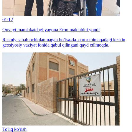
01:12
Quvayt mamlakatdagi yagona Eron maktabini yopdi
Rasmiy sabab ochiqlanmagan bo‘lsa-da, qaror mintaqadagi keskin
geosiyosiy vaziyat fonida qabul qilingani qayd etilmoqda.
To'liq ko'rish