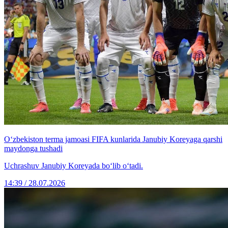
O‘zbekiston terma jamoasi FIFA kunlarida Janubiy Koreyaga qarshi
maydonga tushadi
Uchrashuv Janubiy Koreyada bo‘lib o‘tadi.
14:39 / 28.07.2026