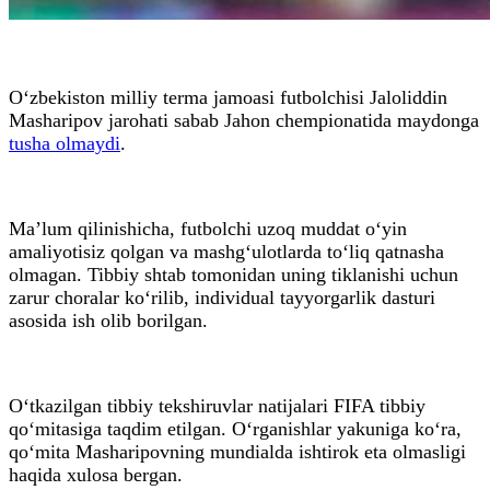
O‘zbekiston milliy terma jamoasi futbolchisi Jaloliddin
Masharipov jarohati sabab Jahon chempionatida maydonga
tusha olmaydi
.
Ma’lum qilinishicha, futbolchi uzoq muddat o‘yin
amaliyotisiz qolgan va mashg‘ulotlarda to‘liq qatnasha
olmagan. Tibbiy shtab tomonidan uning tiklanishi uchun
zarur choralar ko‘rilib, individual tayyorgarlik dasturi
asosida ish olib borilgan.
O‘tkazilgan tibbiy tekshiruvlar natijalari FIFA tibbiy
qo‘mitasiga taqdim etilgan. O‘rganishlar yakuniga ko‘ra,
qo‘mita Masharipovning mundialda ishtirok eta olmasligi
haqida xulosa bergan.