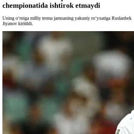
chempionatida ishtirok etmaydi
Uning o‘rniga milliy terma jamoaning yakuniy ro‘yxatiga Ruslanbek
Jiyanov kiritildi.