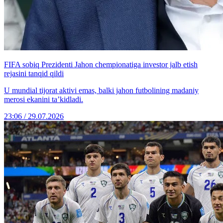
FIFA sobiq Prezidenti Jahon chempionatiga investor jalb etish
rejasini tanqid qildi
U mundial tijorat aktivi emas, balki jahon futbolining madaniy
merosi ekanini ta’kidladi.
23:06 / 29.07.2026