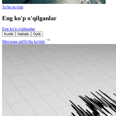
To'liq ko'rish
Eng ko'p o'qilganlar
Eng ko'p o'qilganlar
Kunlik
Haftalik
Oylik
Mavzuga oid
To'liq ko'rish