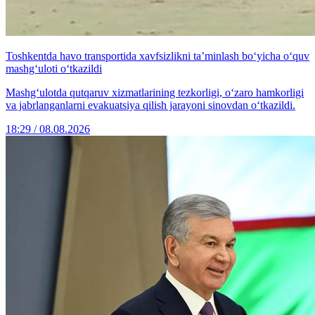
Toshkentda havo transportida xavfsizlikni ta’minlash bo‘yicha o‘quv
mashg‘uloti o‘tkazildi
Mashg‘ulotda qutqaruv xizmatlarining tezkorligi, o‘zaro hamkorligi
va jabrlanganlarni evakuatsiya qilish jarayoni sinovdan o‘tkazildi.
18:29 / 08.08.2026