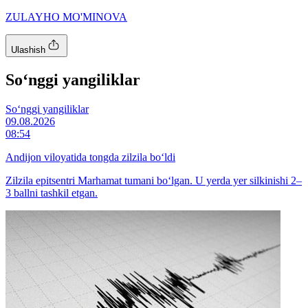
ZULAYHO MO'MINOVA
Ulashish
So‘nggi yangiliklar
So‘nggi yangiliklar
09.08.2026
08:54
Andijon viloyatida tongda zilzila bo‘ldi
Zilzila epitsentri Marhamat tumani bo‘lgan. U yerda yer silkinishi 2–
3 ballni tashkil etgan.