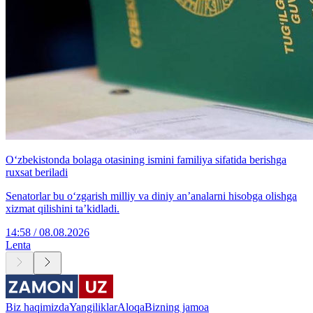
O‘zbekistonda bolaga otasining ismini familiya sifatida berishga
ruxsat beriladi
Senatorlar bu o‘zgarish milliy va diniy an’analarni hisobga olishga
xizmat qilishini ta’kidladi.
14:58 / 08.08.2026
Lenta
Biz haqimizda
Yangiliklar
Aloqa
Bizning jamoa