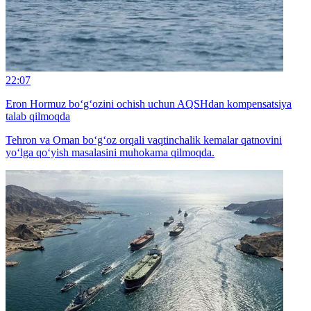
22:07
Eron Hormuz bo‘g‘ozini ochish uchun AQSHdan kompensatsiya
talab qilmoqda
Tehron va Oman bo‘g‘oz orqali vaqtinchalik kemalar qatnovini
yo‘lga qo‘yish masalasini muhokama qilmoqda.