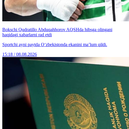
Bokschi Qudratillo Abduqahhorov AQSHda hibsga olingani
haqidagi xabarlarni rad etdi
Sportchi ayni paytda O‘zbekistonda ekanini ma’lum qildi.
15:18 / 08.08.2026