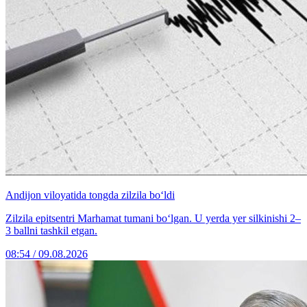
Andijon viloyatida tongda zilzila bo‘ldi
Zilzila epitsentri Marhamat tumani bo‘lgan. U yerda yer silkinishi 2–
3 ballni tashkil etgan.
08:54 / 09.08.2026