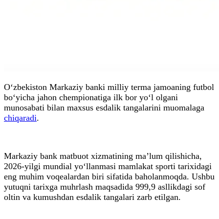
O‘zbekiston Markaziy banki milliy terma jamoaning futbol
bo‘yicha jahon chempionatiga ilk bor yo‘l olgani
munosabati bilan maxsus esdalik tangalarini muomalaga
chiqaradi
.
Markaziy bank matbuot xizmatining ma’lum qilishicha,
2026-yilgi mundial yo‘llanmasi mamlakat sporti tarixidagi
eng muhim voqealardan biri sifatida baholanmoqda. Ushbu
yutuqni tarixga muhrlash maqsadida 999,9 asllikdagi sof
oltin va kumushdan esdalik tangalari zarb etilgan.