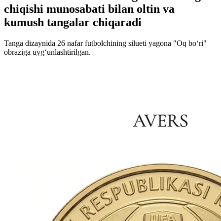
chiqishi munosabati bilan oltin va
kumush tangalar chiqaradi
Tanga dizaynida 26 nafar futbolchining silueti yagona "Oq bo‘ri"
obraziga uyg‘unlashtirilgan.