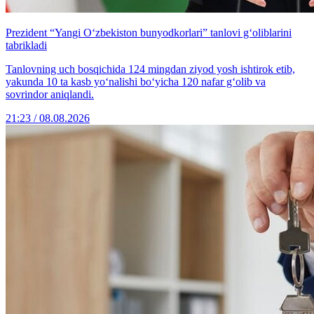
Prezident “Yangi O‘zbekiston bunyodkorlari” tanlovi g‘oliblarini
tabrikladi
Tanlovning uch bosqichida 124 mingdan ziyod yosh ishtirok etib,
yakunda 10 ta kasb yo‘nalishi bo‘yicha 120 nafar g‘olib va
sovrindor aniqlandi.
21:23 / 08.08.2026