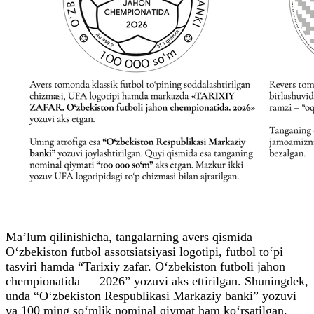
Ma’lum qilinishicha, tangalarning avers qismida
O‘zbekiston futbol assotsiatsiyasi logotipi, futbol to‘pi
tasviri hamda “Tarixiy zafar. O‘zbekiston futboli jahon
chempionatida — 2026” yozuvi aks ettirilgan. Shuningdek,
unda “O‘zbekiston Respublikasi Markaziy banki” yozuvi
va 100 ming so‘mlik nominal qiymat ham ko‘rsatilgan.