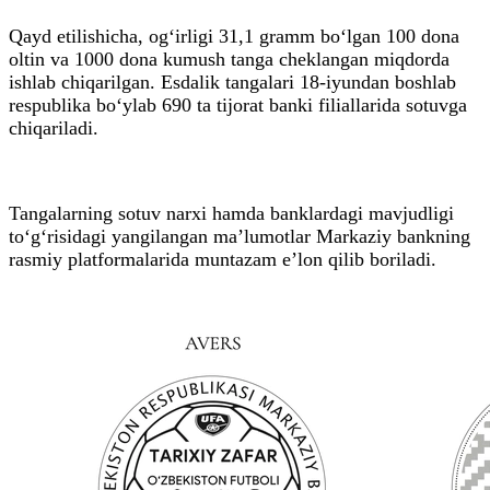
Qayd etilishicha, og‘irligi 31,1 gramm bo‘lgan 100 dona
oltin va 1000 dona kumush tanga cheklangan miqdorda
ishlab chiqarilgan. Esdalik tangalari 18-iyundan boshlab
respublika bo‘ylab 690 ta tijorat banki filiallarida sotuvga
chiqariladi.
Tangalarning sotuv narxi hamda banklardagi mavjudligi
to‘g‘risidagi yangilangan ma’lumotlar Markaziy bankning
rasmiy platformalarida muntazam e’lon qilib boriladi.