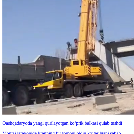
Qashqadaryoda yangi qurilayotgan ko‘prik balkasi qulab tushdi
Montaj jarayonida kranning bir tomoni oldin ko‘tarilgani sabab