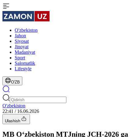
O'zbekiston
Jahon
Siyosat
Jinoyat
Madaniyat
Sport
Salomatlik
Lifestyle
O'ZB
O'zbekiston
22:41 / 16.06.2026
Ulashish
MB O‘zbekiston MTJning JCH-2026 ga