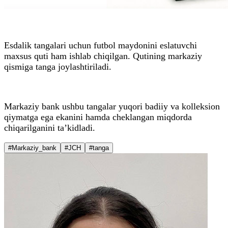
Esdalik tangalari uchun futbol maydonini eslatuvchi
maxsus quti ham ishlab chiqilgan. Qutining markaziy
qismiga tanga joylashtiriladi.
Markaziy bank ushbu tangalar yuqori badiiy va kolleksion
qiymatga ega ekanini hamda cheklangan miqdorda
chiqarilganini ta’kidladi.
#Markaziy_bank
#JCH
#tanga