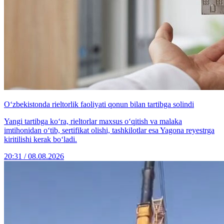
O‘zbekistonda rieltorlik faoliyati qonun bilan tartibga solindi
Yangi tartibga ko‘ra, rieltorlar maxsus o‘qitish va malaka
imtihonidan o‘tib, sertifikat olishi, tashkilotlar esa Yagona reyestrga
kiritilishi kerak bo‘ladi.
20:31 / 08.08.2026