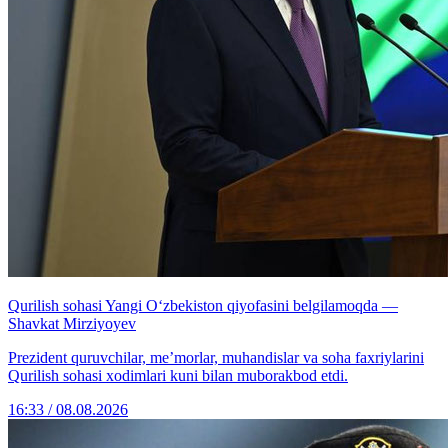
Qurilish sohasi Yangi O‘zbekiston qiyofasini belgilamoqda —
Shavkat Mirziyoyev
Prezident quruvchilar, me’morlar, muhandislar va soha faxriylarini
Qurilish sohasi xodimlari kuni bilan muborakbod etdi.
16:33 / 08.08.2026