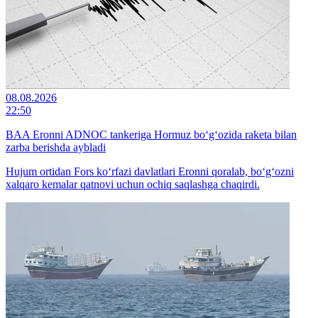
08.08.2026
22:50
BAA Eronni ADNOC tankeriga Hormuz bo‘g‘ozida raketa bilan
zarba berishda aybladi
Hujum ortidan Fors ko‘rfazi davlatlari Eronni qoralab, bo‘g‘ozni
xalqaro kemalar qatnovi uchun ochiq saqlashga chaqirdi.