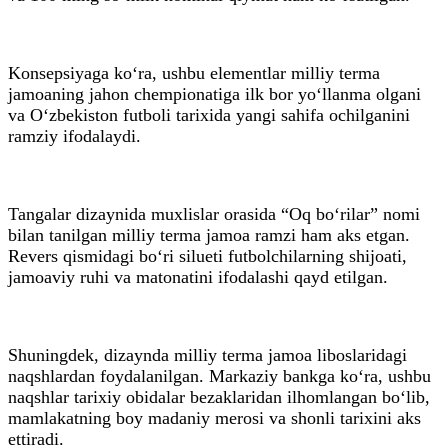
Konsepsiyaga ko‘ra, ushbu elementlar milliy terma
jamoaning jahon chempionatiga ilk bor yo‘llanma olgani
va O‘zbekiston futboli tarixida yangi sahifa ochilganini
ramziy ifodalaydi.
Tangalar dizaynida muxlislar orasida “Oq bo‘rilar” nomi
bilan tanilgan milliy terma jamoa ramzi ham aks etgan.
Revers qismidagi bo‘ri silueti futbolchilarning shijoati,
jamoaviy ruhi va matonatini ifodalashi qayd etilgan.
Shuningdek, dizaynda milliy terma jamoa liboslaridagi
naqshlardan foydalanilgan. Markaziy bankga ko‘ra, ushbu
naqshlar tarixiy obidalar bezaklaridan ilhomlangan bo‘lib,
mamlakatning boy madaniy merosi va shonli tarixini aks
ettiradi.