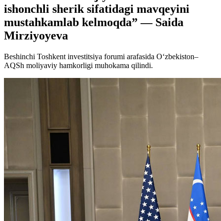
ishonchli sherik sifatidagi mavqeyini
mustahkamlab kelmoqda” — Saida
Mirziyoyeva
Beshinchi Toshkent investitsiya forumi arafasida O‘zbekiston–
AQSh moliyaviy hamkorligi muhokama qilindi.