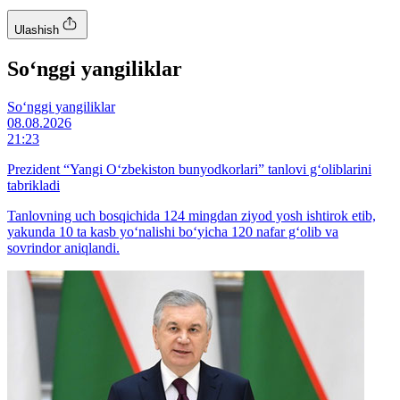
Ulashish
So‘nggi yangiliklar
So‘nggi yangiliklar
08.08.2026
21:23
Prezident “Yangi O‘zbekiston bunyodkorlari” tanlovi g‘oliblarini
tabrikladi
Tanlovning uch bosqichida 124 mingdan ziyod yosh ishtirok etib,
yakunda 10 ta kasb yo‘nalishi bo‘yicha 120 nafar g‘olib va
sovrindor aniqlandi.