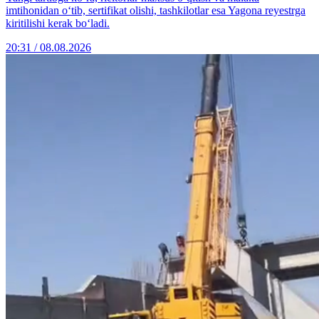
imtihonidan o‘tib, sertifikat olishi, tashkilotlar esa Yagona reyestrga
kiritilishi kerak bo‘ladi.
20:31 / 08.08.2026