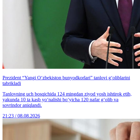
Prezident “Yangi O‘zbekiston bunyodkorlari” tanlovi g‘oliblarini
tabrikladi
Tanlovning uch bosqichida 124 mingdan ziyod yosh ishtirok etib,
yakunda 10 ta kasb yo‘nalishi bo‘yicha 120 nafar g‘olib va
sovrindor aniqlandi.
21:23 / 08.08.2026