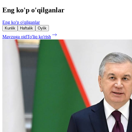
Eng ko'p o'qilganlar
Eng ko'p o'qilganlar
Kunlik
Haftalik
Oylik
Mavzuga oid
To'liq ko'rish