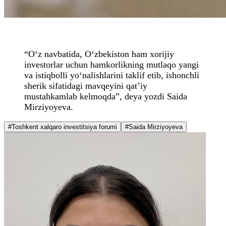
“O‘z navbatida, O‘zbekiston ham xorijiy
investorlar uchun hamkorlikning mutlaqo yangi
va istiqbolli yo‘nalishlarini taklif etib, ishonchli
sherik sifatidagi mavqeyini qat’iy
mustahkamlab kelmoqda”, deya yozdi Saida
Mirziyoyeva.
#Toshkent xalqaro investitsiya forumi
#Saida Mirziyoyeva