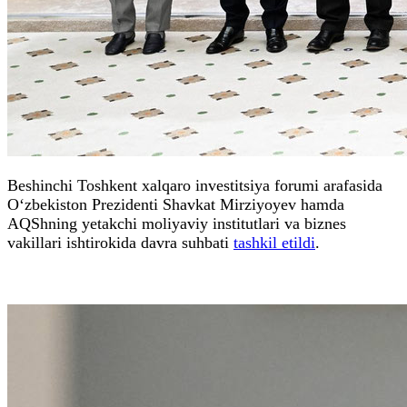
Beshinchi Toshkent xalqaro investitsiya forumi arafasida
O‘zbekiston Prezidenti Shavkat Mirziyoyev hamda
AQShning yetakchi moliyaviy institutlari va biznes
vakillari ishtirokida davra suhbati
tashkil etildi
.