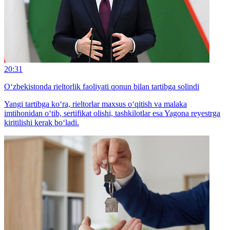
20:31
O‘zbekistonda rieltorlik faoliyati qonun bilan tartibga solindi
Yangi tartibga ko‘ra, rieltorlar maxsus o‘qitish va malaka
imtihonidan o‘tib, sertifikat olishi, tashkilotlar esa Yagona reyestrga
kiritilishi kerak bo‘ladi.