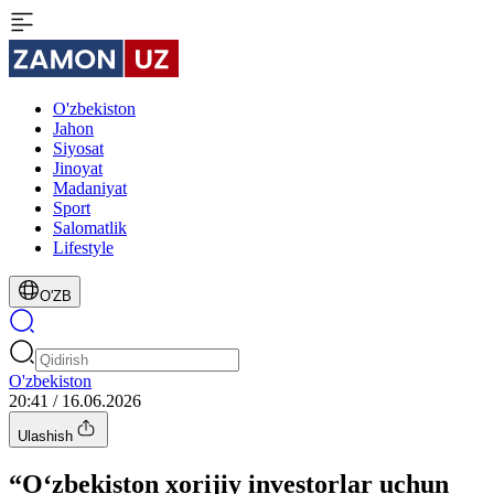
O'zbekiston
Jahon
Siyosat
Jinoyat
Madaniyat
Sport
Salomatlik
Lifestyle
O'ZB
O'zbekiston
20:41 / 16.06.2026
Ulashish
“O‘zbekiston xorijiy investorlar uchun