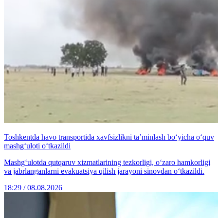
Toshkentda havo transportida xavfsizlikni ta’minlash bo‘yicha o‘quv
mashg‘uloti o‘tkazildi
Mashg‘ulotda qutqaruv xizmatlarining tezkorligi, o‘zaro hamkorligi
va jabrlanganlarni evakuatsiya qilish jarayoni sinovdan o‘tkazildi.
18:29 / 08.08.2026