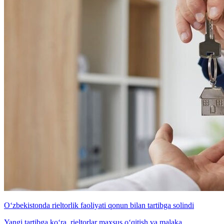
O‘zbekistonda rieltorlik faoliyati qonun bilan tartibga solindi
Yangi tartibga ko‘ra, rieltorlar maxsus o‘qitish va malaka