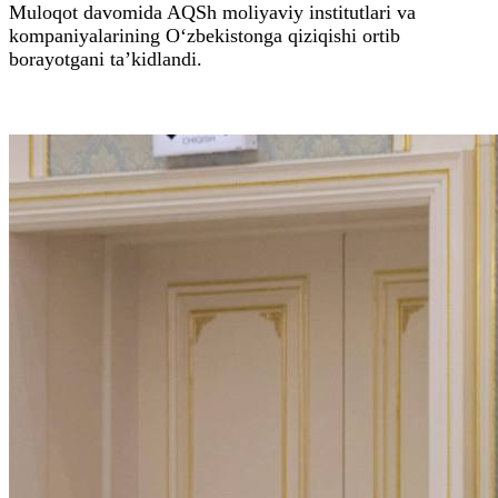
Muloqot davomida AQSh moliyaviy institutlari va
kompaniyalarining O‘zbekistonga qiziqishi ortib
borayotgani ta’kidlandi.