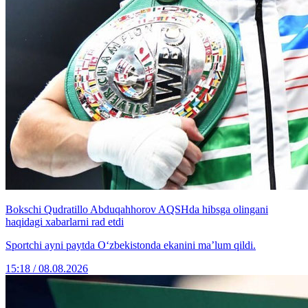
Bokschi Qudratillo Abduqahhorov AQSHda hibsga olingani
haqidagi xabarlarni rad etdi
Sportchi ayni paytda O‘zbekistonda ekanini ma’lum qildi.
15:18 / 08.08.2026