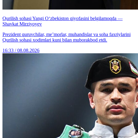
Qurilish sohasi Yangi O‘zbekiston qiyofasini belgilamoqda —
Shavkat Mirziyoyev
Prezident quruvchilar, me’morlar, muhandislar va soha faxriylarini
Qurilish sohasi xodimlari kuni bilan muborakbod etdi.
16:33 / 08.08.2026