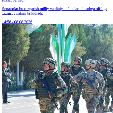
ruxsat beriladi
Senatorlar bu o‘zgarish milliy va diniy an’analarni hisobga olishga
xizmat qilishini ta’kidladi.
14:58 / 08.08.2026