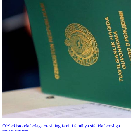
O‘zbekistonda bolaga otasining ismini familiya sifatida berishga