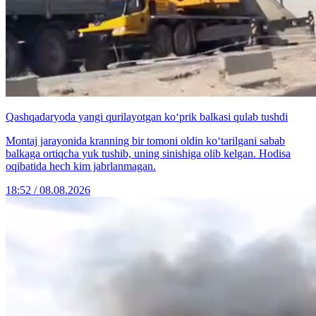
Qashqadaryoda yangi qurilayotgan ko‘prik balkasi qulab tushdi
Montaj jarayonida kranning bir tomoni oldin ko‘tarilgani sabab
balkaga ortiqcha yuk tushib, uning sinishiga olib kelgan. Hodisa
oqibatida hech kim jabrlanmagan.
18:52 / 08.08.2026