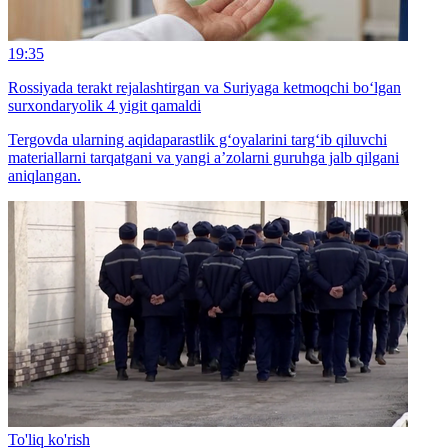
19:35
Rossiyada terakt rejalashtirgan va Suriyaga ketmoqchi bo‘lgan
surxondaryolik 4 yigit qamaldi
Tergovda ularning aqidaparastlik g‘oyalarini targ‘ib qiluvchi
materiallarni tarqatgani va yangi a’zolarni guruhga jalb qilgani
aniqlangan.
To'liq ko'rish