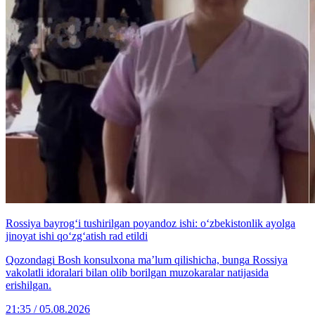
Rossiya bayrog‘i tushirilgan poyandoz ishi: o‘zbekistonlik ayolga
jinoyat ishi qo‘zg‘atish rad etildi
Qozondagi Bosh konsulxona ma’lum qilishicha, bunga Rossiya
vakolatli idoralari bilan olib borilgan muzokaralar natijasida
erishilgan.
21:35 / 05.08.2026