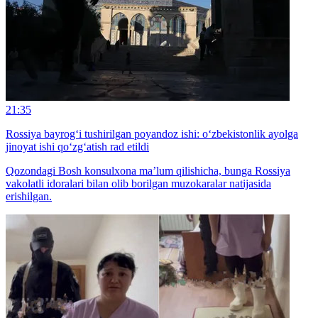
21:35
Rossiya bayrog‘i tushirilgan poyandoz ishi: o‘zbekistonlik ayolga
jinoyat ishi qo‘zg‘atish rad etildi
Qozondagi Bosh konsulxona ma’lum qilishicha, bunga Rossiya
vakolatli idoralari bilan olib borilgan muzokaralar natijasida
erishilgan.