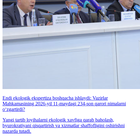
Endi ekologik ekspertiza boshqacha ishlaydi: Vazirlar
Mahkamasining 2026-yil 11-maydagi 234-son qarori nimalarni
o‘zgartirdi?
Yangi tartib loyihalarni ekologik xavfiga qarab baholash,
byurokratiyani qisqartirish va xizmatlar shaffofligini oshirishni
nazarda tutadi.