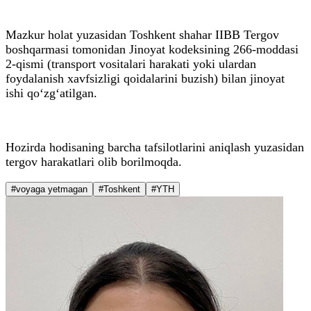
Mazkur holat yuzasidan Toshkent shahar IIBB Tergov
boshqarmasi tomonidan Jinoyat kodeksining 266-moddasi
2-qismi (transport vositalari harakati yoki ulardan
foydalanish xavfsizligi qoidalarini buzish) bilan jinoyat
ishi qo‘zg‘atilgan.
Hozirda hodisaning barcha tafsilotlarini aniqlash yuzasidan
tergov harakatlari olib borilmoqda.
#voyaga yetmagan
#Toshkent
#YTH