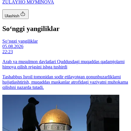
ZULAYHO MO'MINOVA
Ulashish
So‘nggi yangiliklar
So‘nggi yangiliklar
05.08.2026
22:23
Arab va musulmon davlatlari Quddusdagi muqaddas qadamjolarni
himoya qilish rejasini ishga tushirdi
Tashabbus Isroil tomonidan sodir etilayotgan qonunbuzarliklarni
hujjatlashtirish, muqaddas maskanlar atrofidagi vaziyatni muhokama
qilishni nazarda tutadi.