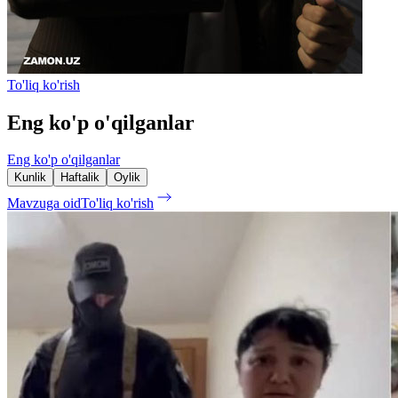
To'liq ko'rish
Eng ko'p o'qilganlar
Eng ko'p o'qilganlar
Kunlik
Haftalik
Oylik
Mavzuga oid
To'liq ko'rish