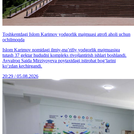
Toshkentdagi Islom Karimov yodgorlik majmuasi atrofi aholi uchun
ochilmoqda
Islom Karimov nomidagi ilmiy-ma’rifiy yodgorlik majmuasiga
tutash 37 gektar hududni kompleks rivojlantirish ishlari boshlandi.
Avvalroq Saida Mirziyoyeva poytaxtdagi istirohat bog‘larini
ko‘zdan kechirgandi.
20:29 / 05.08.2026