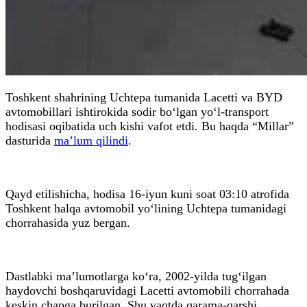
Toshkent shahrining Uchtepa tumanida Lacetti va BYD
avtomobillari ishtirokida sodir bo‘lgan yo‘l-transport
hodisasi oqibatida uch kishi vafot etdi. Bu haqda “Millar”
dasturida
ma’lum qilindi
.
Qayd etilishicha, hodisa 16-iyun kuni soat 03:10 atrofida
Toshkent halqa avtomobil yo‘lining Uchtepa tumanidagi
chorrahasida yuz bergan.
Dastlabki ma’lumotlarga ko‘ra, 2002-yilda tug‘ilgan
haydovchi boshqaruvidagi Lacetti avtomobili chorrahada
keskin chapga burilgan. Shu vaqtda qarama-qarshi