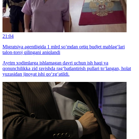
21:04
Migratsiya agentligida 1 mlrd so‘mdan ortiq budjet mablag‘lari
talon-toroj qilingani aniqlandi
Ayrim xodimlarga ishlamagan davri uchun ish haqi va
qonunchilikka zid ravishda rag‘batlantirish pullari to‘langan, holat
yuzasidan jinoyat ishi qo‘zg‘atildi.