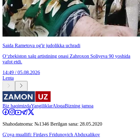
Saida Rametova og'ir judolikka uchradi
O‘zbekiston xalq artistining onasi Zahroxon Soliyeva 90 yoshida
vafot etdi.
14:49 / 05.08.2026
Lenta
Biz haqimizda
Yangiliklar
Aloqa
Bizning jamoa
Shahodatnoma: №1346 Berilgan sana: 28.05.2020
G'oya muallifi: Firdavs Fridunovich Abduxalikov