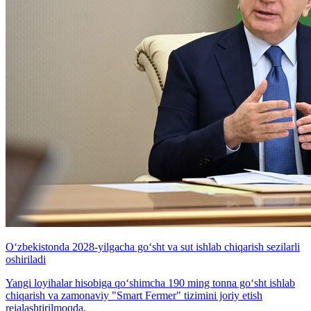
O‘zbekistonda 2028-yilgacha go‘sht va sut ishlab chiqarish sezilarli
oshiriladi
Yangi loyihalar hisobiga qo‘shimcha 190 ming tonna go‘sht ishlab
chiqarish va zamonaviy "Smart Fermer" tizimini joriy etish
rejalashtirilmoqda.