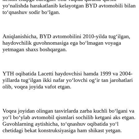
yo‘nalishda harakatlanib kelayotgan BYD avtomobili bilan
to‘qnashuv sodir bo‘lgan.
Aniqlanishicha, BYD avtomobilini 2010-yilda tug‘ilgan,
haydovchilik guvohnomasiga ega bo‘lmagan voyaga
yetmagan shaxs boshqargan.
YTH oqibatida Lacetti haydovchisi hamda 1999 va 2004-
yillarda tug‘ilgan ikki nafar yo‘lovchi og‘ir tan jarohatlari
olib, voqea joyida vafot etgan.
Voqea joyidan olingan tasvirlarda zarba kuchli bo‘lgani va
yo‘l bo‘ylab avtomobil qismlari sochilib ketgani aks etgan.
Guvohlarning aytishicha, to‘qnashuv oqibatida yo‘l
chetidagi bekat konstruksiyasiga ham shikast yetgan.