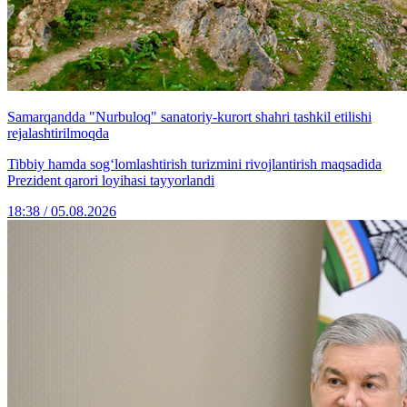
Samarqandda "Nurbuloq" sanatoriy-kurort shahri tashkil etilishi
rejalashtirilmoqda
Tibbiy hamda sog‘lomlashtirish turizmini rivojlantirish maqsadida
Prezident qarori loyihasi tayyorlandi
18:38 / 05.08.2026