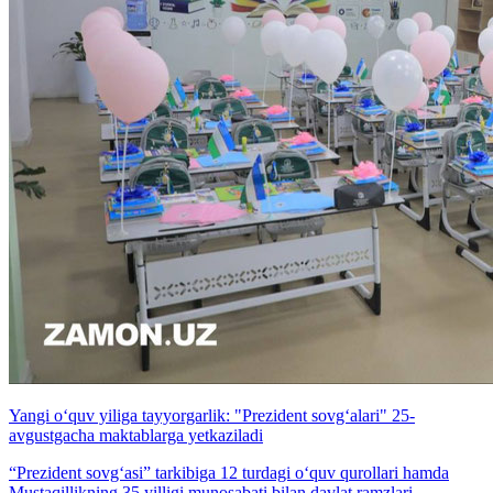
Yangi o‘quv yiliga tayyorgarlik: "Prezident sovg‘alari" 25-
avgustgacha maktablarga yetkaziladi
“Prezident sovg‘asi” tarkibiga 12 turdagi o‘quv qurollari hamda
Mustaqillikning 35 yilligi munosabati bilan davlat ramzlari