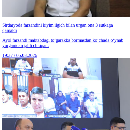
Sirdaryoda farzandini kiyim ilgich bilan urgan ona 3 sutkaga
qamaldi
Ayol farzandi maktabdagi to‘garakka bormasdan ko‘chada o‘ynab
yurganidan jahli chiqqan.
19:37 / 05.08.2026