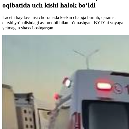
oqibatida uch kishi halok bo‘ldi
Lacetti haydovchisi chorrahada keskin chapga burilib, qarama-
qarshi yo‘nalishdagi avtomobil bilan to‘qnashgan. BYD’ni voyaga
yetmagan shaxs boshqargan.