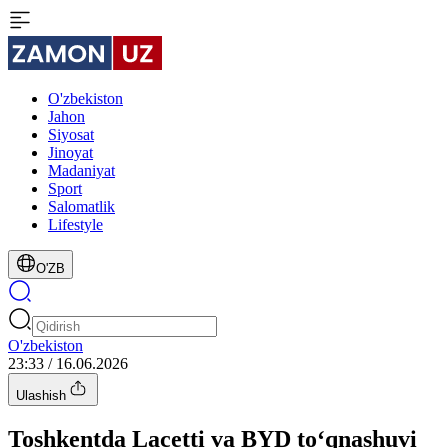
O'zbekiston
Jahon
Siyosat
Jinoyat
Madaniyat
Sport
Salomatlik
Lifestyle
O'ZB
O'zbekiston
23:33 / 16.06.2026
Ulashish
Toshkentda Lacetti va BYD to‘qnashuvi