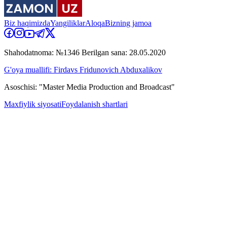
Biz haqimizda
Yangiliklar
Aloqa
Bizning jamoa
Shahodatnoma: №1346 Berilgan sana: 28.05.2020
G'oya muallifi: Firdavs Fridunovich Abduxalikov
Asoschisi: "Master Media Production and Broadcast"
Maxfiylik siyosati
Foydalanish shartlari