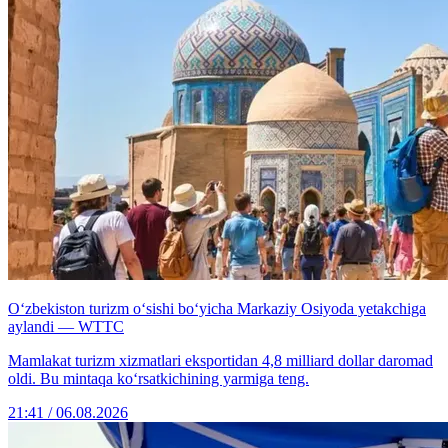
O‘zbekiston turizm o‘sishi bo‘yicha Markaziy Osiyoda yetakchiga
aylandi — WTTC
Mamlakat turizm xizmatlari eksportidan 4,8 milliard dollar daromad
oldi. Bu mintaqa ko‘rsatkichining yarmiga teng.
21:41 / 06.08.2026