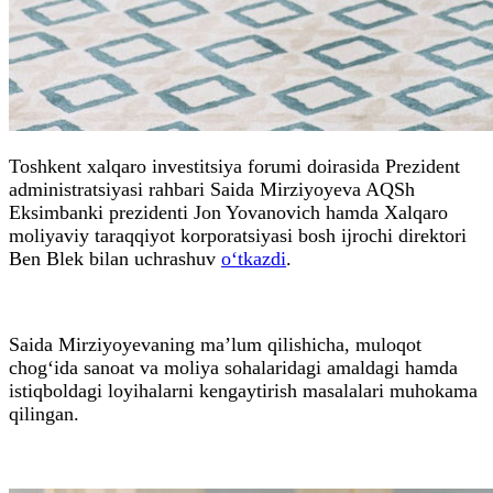
Toshkent xalqaro investitsiya forumi doirasida Prezident
administratsiyasi rahbari Saida Mirziyoyeva AQSh
Eksimbanki prezidenti Jon Yovanovich hamda Xalqaro
moliyaviy taraqqiyot korporatsiyasi bosh ijrochi direktori
Ben Blek bilan uchrashuv
o‘tkazdi
.
Saida Mirziyoyevaning ma’lum qilishicha, muloqot
chog‘ida sanoat va moliya sohalaridagi amaldagi hamda
istiqboldagi loyihalarni kengaytirish masalalari muhokama
qilingan.