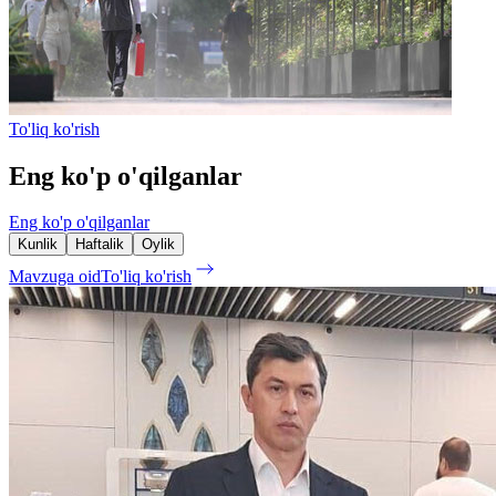
To'liq ko'rish
Eng ko'p o'qilganlar
Eng ko'p o'qilganlar
Kunlik
Haftalik
Oylik
Mavzuga oid
To'liq ko'rish