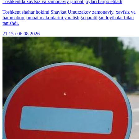
Toshkentda xavfsiz va zamonaviy jamoat joylari barpo etiladi
Toshkent shahar hokimi Shavkat Umurzakov zamonaviy, xavfsiz va
hammabop jamoat makonlarini yaratishga qaratilgan loyihalar bilan
tanishdi.
21:15 / 06.08.2026