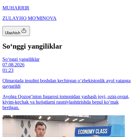
MUHARRIR
ZULAYHO MO'MINOVA
Ulashish
So‘nggi yangiliklar
So‘nggi yangiliklar
07.08.2026
01:23
Olmaotada insultni boshdan kechirgan o‘zbekistonlik ayol vatanga
qaytarildi
Ayolga Qozog‘iston fuqarosi tomonidan yashash joyi, oziq-ovqat,
kiyim-kechak va hujjatlarni rasmiylashtirishda bepul ko‘mak
berilgan.