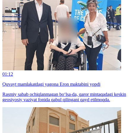
01:12
Quvayt mamlakatdagi yagona Eron maktabini yopdi
Rasmiy sabab ochiqlanmagan bo‘lsa-da, qaror mintaqadagi keskin
geosiyosiy vaziyat fonida qabul qilingani qayd etilmoqda.