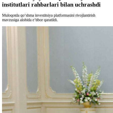
institutlari rahbarlari bilan uchrashdi
Muloqotda qo‘shma investitsiya platformasini rivojlantirish
mavzusiga alohida e’tibor qaratildi.