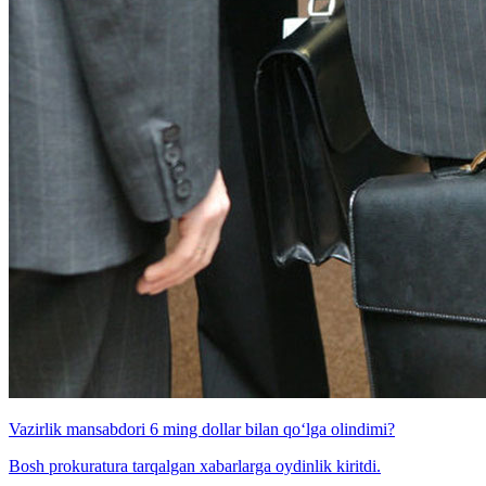
Vazirlik mansabdori 6 ming dollar bilan qo‘lga olindimi?
Bosh prokuratura tarqalgan xabarlarga oydinlik kiritdi.