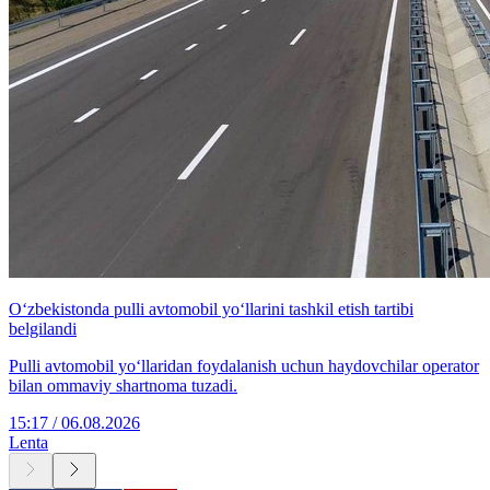
O‘zbekistonda pulli avtomobil yo‘llarini tashkil etish tartibi
belgilandi
Pulli avtomobil yo‘llaridan foydalanish uchun haydovchilar operator
bilan ommaviy shartnoma tuzadi.
15:17 / 06.08.2026
Lenta