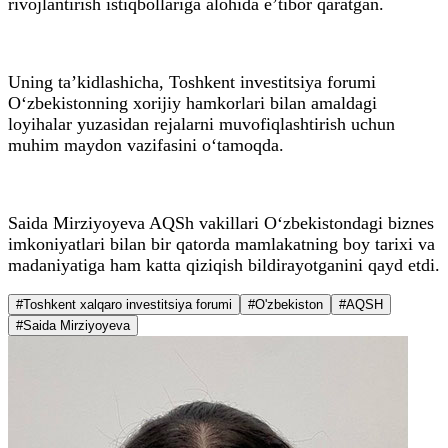
rivojlantirish istiqbollariga alohida e’tibor qaratgan.
Uning ta’kidlashicha, Toshkent investitsiya forumi
O‘zbekistonning xorijiy hamkorlari bilan amaldagi
loyihalar yuzasidan rejalarni muvofiqlashtirish uchun
muhim maydon vazifasini o‘tamoqda.
Saida Mirziyoyeva AQSh vakillari O‘zbekistondagi biznes
imkoniyatlari bilan bir qatorda mamlakatning boy tarixi va
madaniyatiga ham katta qiziqish bildirayotganini qayd etdi.
#Toshkent xalqaro investitsiya forumi
#O'zbekiston
#AQSH
#Saida Mirziyoyeva