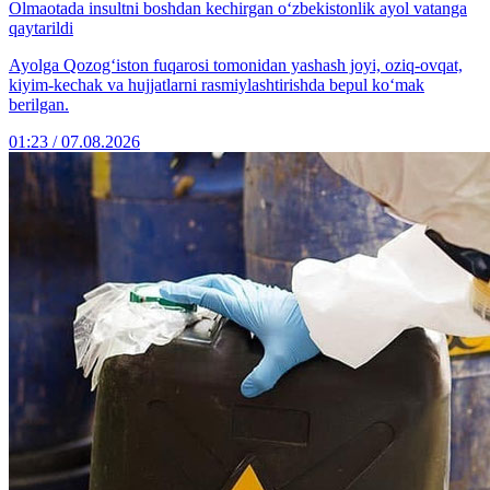
Olmaotada insultni boshdan kechirgan o‘zbekistonlik ayol vatanga
qaytarildi
Ayolga Qozog‘iston fuqarosi tomonidan yashash joyi, oziq-ovqat,
kiyim-kechak va hujjatlarni rasmiylashtirishda bepul ko‘mak
berilgan.
01:23 / 07.08.2026