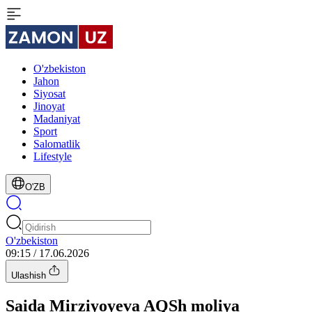
O'zbekiston
Jahon
Siyosat
Jinoyat
Madaniyat
Sport
Salomatlik
Lifestyle
O'ZB
O'zbekiston
09:15 / 17.06.2026
Ulashish
Saida Mirziyoyeva AQSh moliya