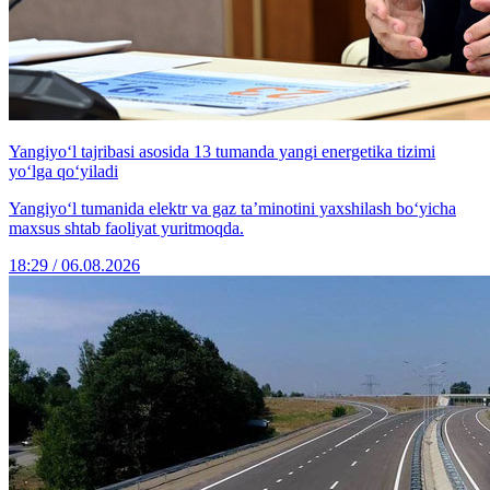
Yangiyo‘l tajribasi asosida 13 tumanda yangi energetika tizimi
yo‘lga qo‘yiladi
Yangiyo‘l tumanida elektr va gaz ta’minotini yaxshilash bo‘yicha
maxsus shtab faoliyat yuritmoqda.
18:29 / 06.08.2026