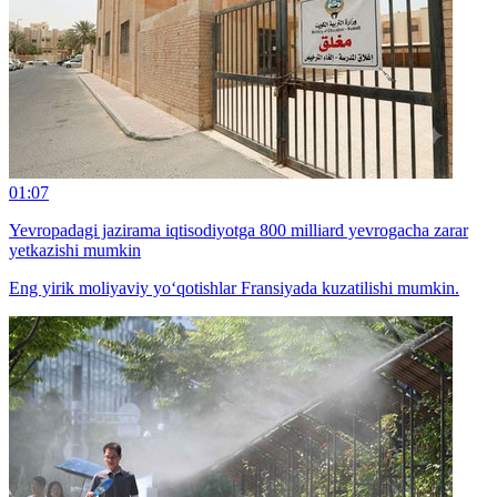
01:07
Yevropadagi jazirama iqtisodiyotga 800 milliard yevrogacha zarar
yetkazishi mumkin
Eng yirik moliyaviy yo‘qotishlar Fransiyada kuzatilishi mumkin.