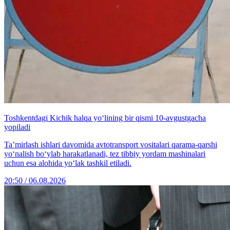
Toshkentdagi Kichik halqa yo‘lining bir qismi 10-avgustgacha
yopiladi
Ta’mirlash ishlari davomida avtotransport vositalari qarama-qarshi
yo‘nalish bo‘ylab harakatlanadi, tez tibbiy yordam mashinalari
uchun esa alohida yo‘lak tashkil etiladi.
20:50 / 06.08.2026