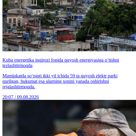
Kuba energetika inqirozi fonida quyosh energiyasiga o‘tishni
tezlashtirmoqda
Mamlakatda so‘nggi ikki yil ichida 59 ta quyosh elektr parki
qurilgan, hukumat esa ularning sonini yanada oshirishni
rejalashtirmoqda.
20:07 / 09.08.2026