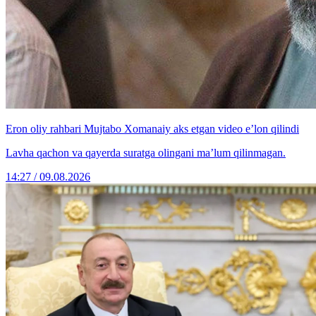
Eron oliy rahbari Mujtabo Xomanaiy aks etgan video e’lon qilindi
Lavha qachon va qayerda suratga olingani ma’lum qilinmagan.
14:27 / 09.08.2026