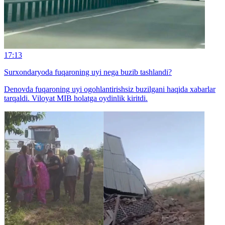
17:13
Surxondaryoda fuqaroning uyi nega buzib tashlandi?
Denovda fuqaroning uyi ogohlantirishsiz buzilgani haqida xabarlar
tarqaldi. Viloyat MIB holatga oydinlik kiritdi.