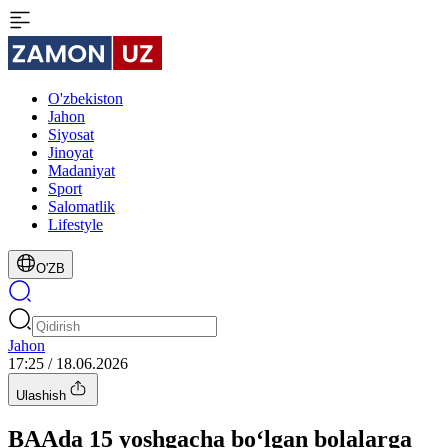
O'zbekiston
Jahon
Siyosat
Jinoyat
Madaniyat
Sport
Salomatlik
Lifestyle
O'ZB
Jahon
17:25 / 18.06.2026
Ulashish
BAAda 15 yoshgacha bo‘lgan bolalarga