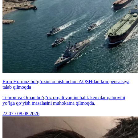
Eron Hormuz bo‘g‘ozini ochish uchun AQSHdan kompensatsiya
talab qilmoqda
Tehron va Oman bo‘g‘oz orqali vaqtinchalik kemalar qatnovini
yo‘lga qo‘yish masalasini muhokama qilmoqda.
22:07 / 08.08.2026