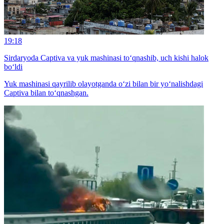
19:18
Sirdaryoda Captiva va yuk mashinasi to‘qnashib, uch kishi halok
bo‘ldi
Yuk mashinasi qayrilib olayotganda o‘zi bilan bir yo‘nalishdagi
Captiva bilan to‘qnashgan.