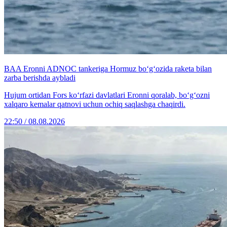
BAA Eronni ADNOC tankeriga Hormuz bo‘g‘ozida raketa bilan
zarba berishda aybladi
Hujum ortidan Fors ko‘rfazi davlatlari Eronni qoralab, bo‘g‘ozni
xalqaro kemalar qatnovi uchun ochiq saqlashga chaqirdi.
22:50 / 08.08.2026