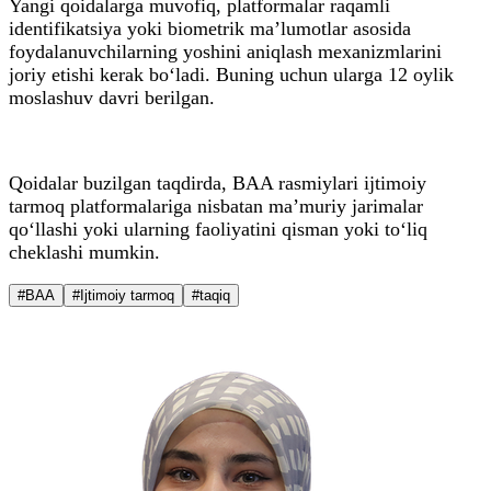
Yangi qoidalarga muvofiq, platformalar raqamli
identifikatsiya yoki biometrik ma’lumotlar asosida
foydalanuvchilarning yoshini aniqlash mexanizmlarini
joriy etishi kerak bo‘ladi. Buning uchun ularga 12 oylik
moslashuv davri berilgan.
Qoidalar buzilgan taqdirda, BAA rasmiylari ijtimoiy
tarmoq platformalariga nisbatan ma’muriy jarimalar
qo‘llashi yoki ularning faoliyatini qisman yoki to‘liq
cheklashi mumkin.
#BAA
#Ijtimoiy tarmoq
#taqiq