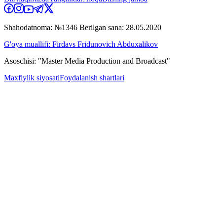
Shahodatnoma: №1346 Berilgan sana: 28.05.2020
G'oya muallifi: Firdavs Fridunovich Abduxalikov
Asoschisi: "Master Media Production and Broadcast"
Maxfiylik siyosati
Foydalanish shartlari