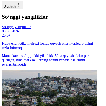
Ulashish
So‘nggi yangiliklar
So‘nggi yangiliklar
09.08.2026
20:07
Kuba energetika inqirozi fonida quyosh energiyasiga o‘tishni
tezlashtirmoqda
Mamlakatda so‘nggi ikki yil ichida 59 ta quyosh elektr parki
qurilgan, hukumat esa ularning sonini yanada oshirishni
rejalashtirmoqda.