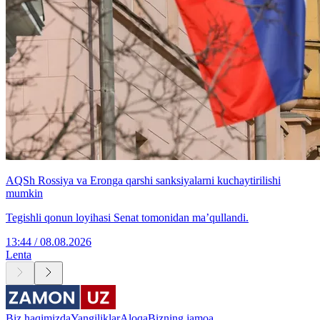
AQSh Rossiya va Eronga qarshi sanksiyalarni kuchaytirilishi
mumkin
Tegishli qonun loyihasi Senat tomonidan ma’qullandi.
13:44 / 08.08.2026
Lenta
Biz haqimizda
Yangiliklar
Aloqa
Bizning jamoa