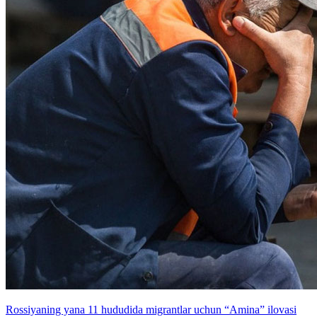
Rossiyaning yana 11 hududida migrantlar uchun “Amina” ilovasi