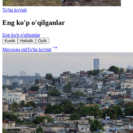
To'liq ko'rish
Eng ko'p o'qilganlar
Eng ko'p o'qilganlar
Kunlik
Haftalik
Oylik
Mavzuga oid
To'liq ko'rish