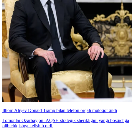
Ilhom Aliyev Donald Tramp bilan telefon orqali muloqot qildi
Tomonlar Ozarbayjon–AQSH strategik sherikligini yangi bosqichga
olib chiqishga kelishib oldi.