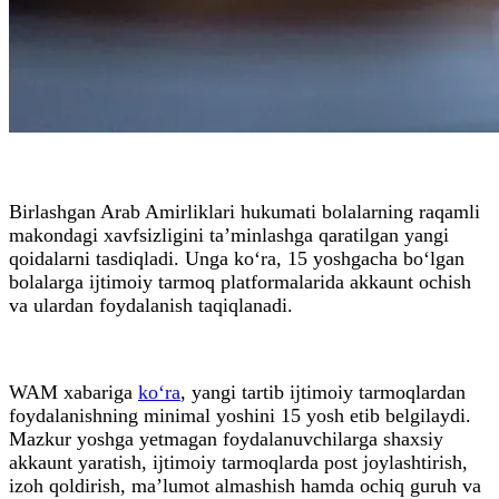
Birlashgan Arab Amirliklari hukumati bolalarning raqamli
makondagi xavfsizligini ta’minlashga qaratilgan yangi
qoidalarni tasdiqladi. Unga ko‘ra, 15 yoshgacha bo‘lgan
bolalarga ijtimoiy tarmoq platformalarida akkaunt ochish
va ulardan foydalanish taqiqlanadi.
WAM xabariga
ko‘ra
, yangi tartib ijtimoiy tarmoqlardan
foydalanishning minimal yoshini 15 yosh etib belgilaydi.
Mazkur yoshga yetmagan foydalanuvchilarga shaxsiy
akkaunt yaratish, ijtimoiy tarmoqlarda post joylashtirish,
izoh qoldirish, ma’lumot almashish hamda ochiq guruh va