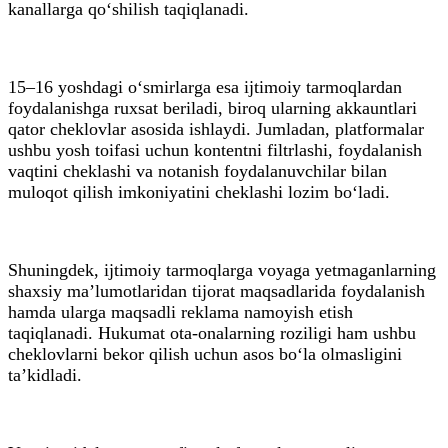
kanallarga qo‘shilish taqiqlanadi.
15–16 yoshdagi o‘smirlarga esa ijtimoiy tarmoqlardan
foydalanishga ruxsat beriladi, biroq ularning akkauntlari
qator cheklovlar asosida ishlaydi. Jumladan, platformalar
ushbu yosh toifasi uchun kontentni filtrlashi, foydalanish
vaqtini cheklashi va notanish foydalanuvchilar bilan
muloqot qilish imkoniyatini cheklashi lozim bo‘ladi.
Shuningdek, ijtimoiy tarmoqlarga voyaga yetmaganlarning
shaxsiy ma’lumotlaridan tijorat maqsadlarida foydalanish
hamda ularga maqsadli reklama namoyish etish
taqiqlanadi. Hukumat ota-onalarning roziligi ham ushbu
cheklovlarni bekor qilish uchun asos bo‘la olmasligini
ta’kidladi.