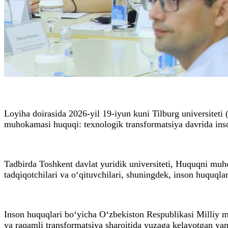
Loyiha doirasida 2026-yil 19-iyun kuni Tilburg universiteti
muhokamasi huquqi: texnologik transformatsiya davrida inso
Tadbirda Toshkent davlat yuridik universiteti, Huquqni muho
tadqiqotchilari va o‘qituvchilari, shuningdek, inson huquqlar
Inson huquqlari bo‘yicha O‘zbekiston Respublikasi Milliy ma
va raqamli transformatsiya sharoitida yuzaga kelayotgan yang