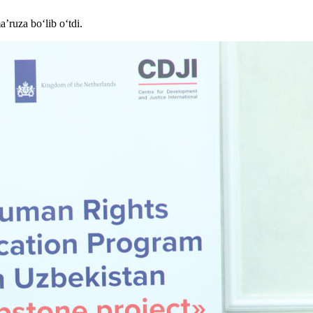
’ruza bo‘lib o‘tdi.