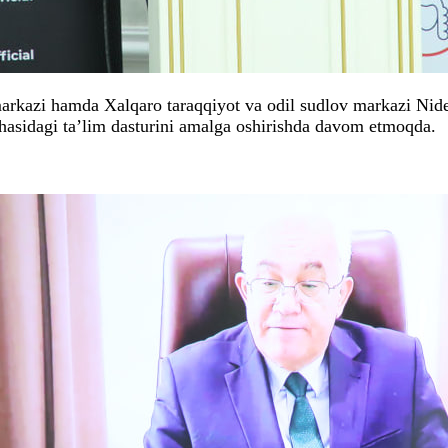
arkazi hamda Xalqaro taraqqiyot va odil sudlov markazi Nide
hasidagi ta’lim dasturini amalga oshirishda davom etmoqda.