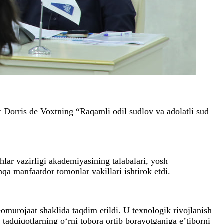
r Dorris de Voxtning “Raqamli odil sudlov va adolatli sud
lar vazirligi akademiyasining talabalari, yosh
hqa manfaatdor tomonlar vakillari ishtirok etdi.
murojaat shaklida taqdim etildi. U texnologik rivojlanish
 tadqiqotlarning o‘rni tobora ortib borayotganiga e’tiborni