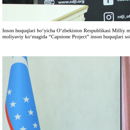
Inson huquqlari bo‘yicha O‘zbekiston Respublikasi Milliy m
moliyaviy ko‘magida “Capstone Project” inson huquqlari so