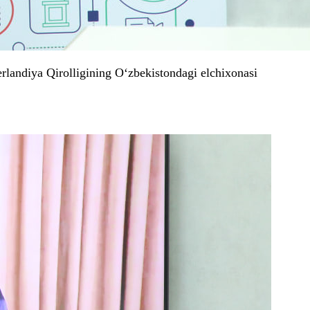
rlandiya Qirolligining O‘zbekistondagi elchixonasi