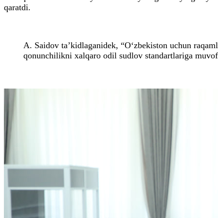
qaratdi.
A. Saidov ta’kidlaganidek, “O‘zbekiston uchun raqamli a
qonunchilikni xalqaro odil sudlov standartlariga muvofi