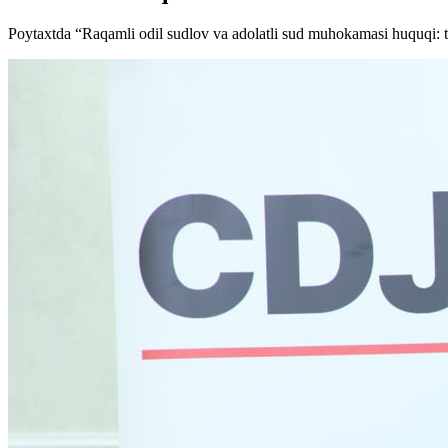
Poytaxtda “Raqamli odil sudlov va adolatli sud muhokamasi huquqi: t