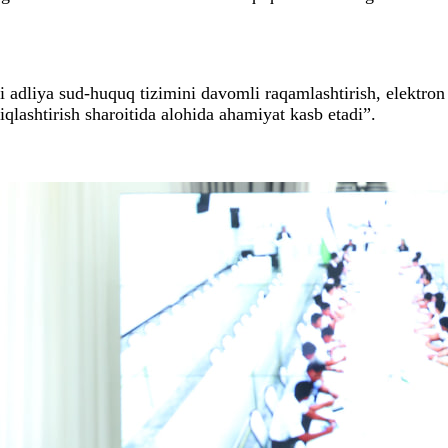
dliya sud-huquq tizimini davomli raqamlashtirish, elektron su
qlashtirish sharoitida alohida ahamiyat kasb etadi”.