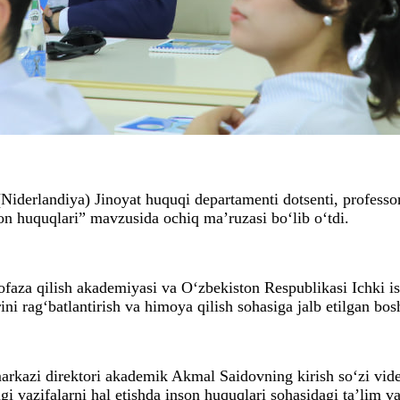
 (Niderlandiya) Jinoyat huquqi departamenti dotsenti, professo
n huquqlari” mavzusida ochiq ma’ruzasi bo‘lib o‘tdi.
faza qilish akademiyasi va O‘zbekiston Respublikasi Ichki ish
ini rag‘batlantirish va himoya qilish sohasiga jalb etilgan bos
rkazi direktori akademik Akmal Saidovning kirish so‘zi video
i vazifalarni hal etishda inson huquqlari sohasidagi ta’lim va