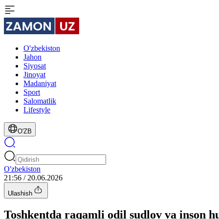
O'zbekiston
Jahon
Siyosat
Jinoyat
Madaniyat
Sport
Salomatlik
Lifestyle
O'ZB
O'zbekiston
21:56 / 20.06.2026
Ulashish
Toshkentda raqamli odil sudlov va inson 