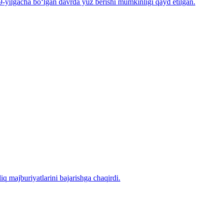
-yilgacha bo‘lgan davrda yuz berishi mumkinligi qayd etilgan.
iq majburiyatlarini bajarishga chaqirdi.