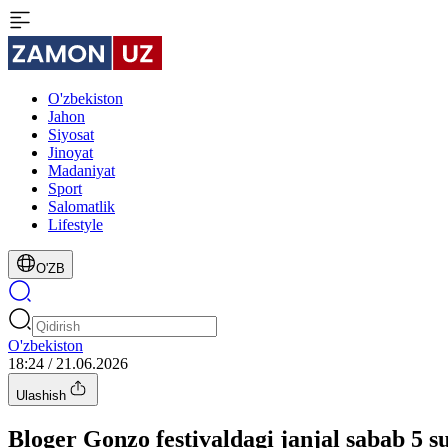
O'zbekiston
Jahon
Siyosat
Jinoyat
Madaniyat
Sport
Salomatlik
Lifestyle
O'ZB
O'zbekiston
18:24 / 21.06.2026
Ulashish
Bloger Gonzo festivaldagi janjal sabab 5 s