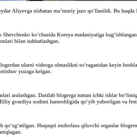
Geydar Aliyevga nisbatan ma’muriy jazo qo‘llanildi. Bu haqd
s Shevchenko ko‘chasida Koreya madaniyatiga bag‘ishlangan K
onlari bilan suhbatlashgan.
blogerdan ularni videoga olmaslikni so‘raganidan keyin boshl
tortishuv yuzaga kelgan.
mlari aralashgan. Dastlab blogerga tuman ichki ishlar bo‘limi
lliy gvardiya xodimi hamrohligida qo‘yib yuborilgan va festi
h qo‘zg‘atilgan. Huquqni muhofaza qiluvchi organlar blogerni
aniqlagan.