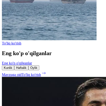
To'liq ko'rish
Eng ko'p o'qilganlar
Eng ko'p o'qilganlar
Kunlik
Haftalik
Oylik
Mavzuga oid
To'liq ko'rish