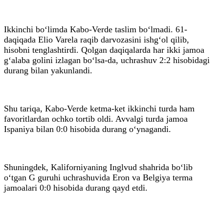
Ikkinchi bo‘limda Kabo-Verde taslim bo‘lmadi. 61-
daqiqada Elio Varela raqib darvozasini ishg‘ol qilib,
hisobni tenglashtirdi. Qolgan daqiqalarda har ikki jamoa
g‘alaba golini izlagan bo‘lsa-da, uchrashuv 2:2 hisobidagi
durang bilan yakunlandi.
Shu tariqa, Kabo-Verde ketma-ket ikkinchi turda ham
favoritlardan ochko tortib oldi. Avvalgi turda jamoa
Ispaniya bilan 0:0 hisobida durang o‘ynagandi.
Shuningdek, Kaliforniyaning Inglvud shahrida bo‘lib
o‘tgan G guruhi uchrashuvida Eron va Belgiya terma
jamoalari 0:0 hisobida durang qayd etdi.