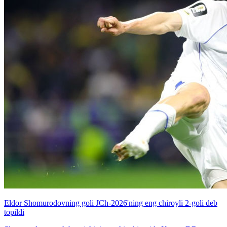
Eldor Shomurodovning goli JCh-2026'ning eng chiroyli 2-goli deb
topildi