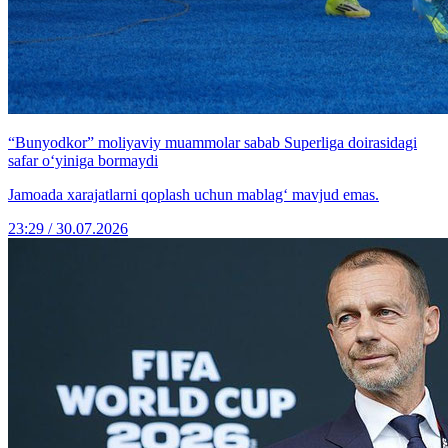
“Bunyodkor” moliyaviy muammolar sabab Superliga doirasidagi
safar o‘yiniga bormaydi
Jamoada xarajatlarni qoplash uchun mablag‘ mavjud emas.
23:29 / 30.07.2026