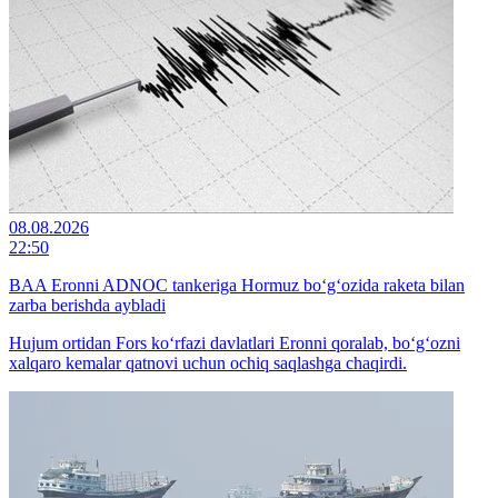
08.08.2026
22:50
BAA Eronni ADNOC tankeriga Hormuz bo‘g‘ozida raketa bilan
zarba berishda aybladi
Hujum ortidan Fors ko‘rfazi davlatlari Eronni qoralab, bo‘g‘ozni
xalqaro kemalar qatnovi uchun ochiq saqlashga chaqirdi.