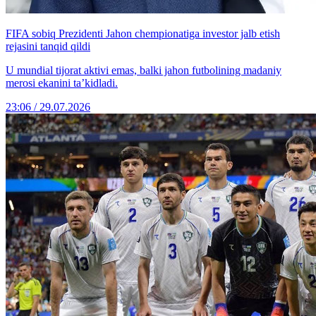
FIFA sobiq Prezidenti Jahon chempionatiga investor jalb etish
rejasini tanqid qildi
U mundial tijorat aktivi emas, balki jahon futbolining madaniy
merosi ekanini ta’kidladi.
23:06 / 29.07.2026