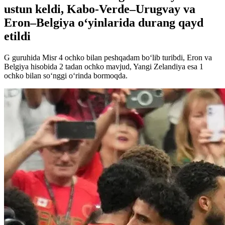
ustun keldi, Kabo-Verde–Urugvay va
Eron–Belgiya o‘yinlarida durang qayd
etildi
G guruhida Misr 4 ochko bilan peshqadam bo‘lib turibdi, Eron va
Belgiya hisobida 2 tadan ochko mavjud, Yangi Zelandiya esa 1
ochko bilan so‘nggi o‘rinda bormoqda.