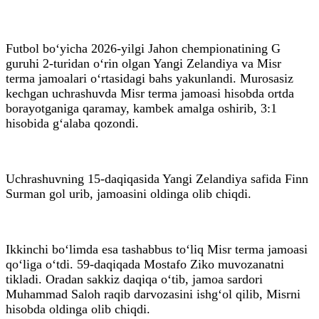
Futbol bo‘yicha 2026-yilgi Jahon chempionatining G
guruhi 2-turidan o‘rin olgan Yangi Zelandiya va Misr
terma jamoalari o‘rtasidagi bahs yakunlandi. Murosasiz
kechgan uchrashuvda Misr terma jamoasi hisobda ortda
borayotganiga qaramay, kambek amalga oshirib, 3:1
hisobida g‘alaba qozondi.
Uchrashuvning 15-daqiqasida Yangi Zelandiya safida Finn
Surman gol urib, jamoasini oldinga olib chiqdi.
Ikkinchi bo‘limda esa tashabbus to‘liq Misr terma jamoasi
qo‘liga o‘tdi. 59-daqiqada Mostafo Ziko muvozanatni
tikladi. Oradan sakkiz daqiqa o‘tib, jamoa sardori
Muhammad Saloh raqib darvozasini ishg‘ol qilib, Misrni
hisobda oldinga olib chiqdi.