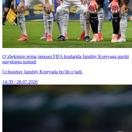
O‘zbekiston terma jamoasi FIFA kunlarida Janubiy Koreyaga qarshi
maydonga tushadi
Uchrashuv Janubiy Koreyada bo‘lib o‘tadi.
14:39 / 28.07.2026