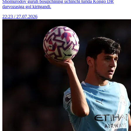
Shomurodov guruh bosqichining uchinchi turida Kongo DR
darvozasiga gol kiritgandi.
22:23 / 27.07.2026