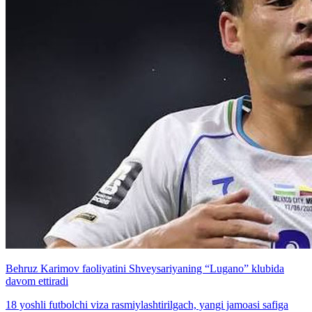
Behruz Karimov faoliyatini Shveysariyaning “Lugano” klubida
davom ettiradi
18 yoshli futbolchi viza rasmiylashtirilgach, yangi jamoasi safiga