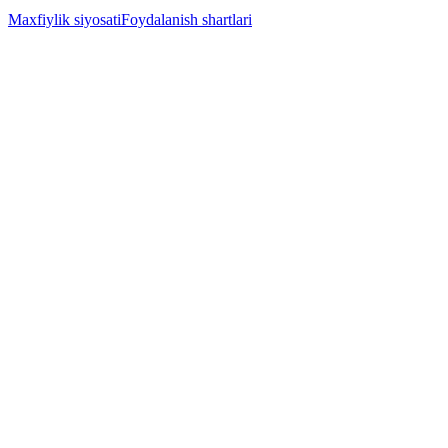
Maxfiylik siyosati
Foydalanish shartlari