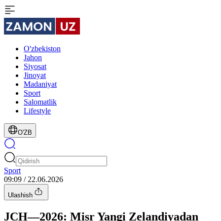
O'zbekiston
Jahon
Siyosat
Jinoyat
Madaniyat
Sport
Salomatlik
Lifestyle
O'ZB
Sport
09:09 / 22.06.2026
Ulashish
JCH—2026: Misr Yangi Zelandiyadan