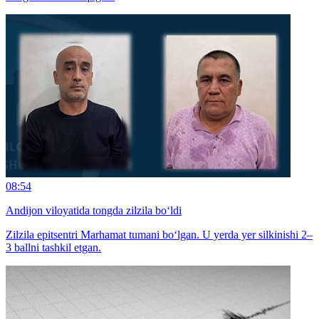
08:54
Andijon viloyatida tongda zilzila bo‘ldi
Zilzila epitsentri Marhamat tumani bo‘lgan. U yerda yer silkinishi 2–
3 ballni tashkil etgan.