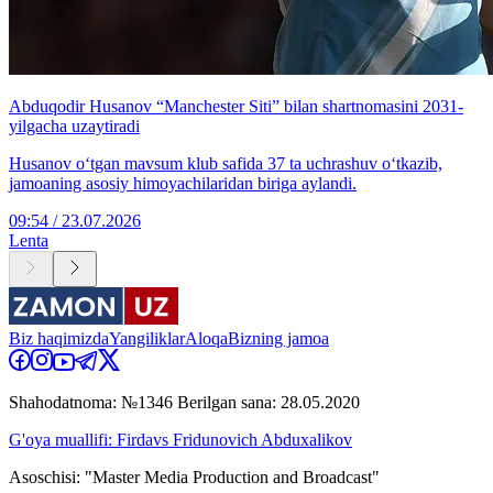
Abduqodir Husanov “Manchester Siti” bilan shartnomasini 2031-
yilgacha uzaytiradi
Husanov o‘tgan mavsum klub safida 37 ta uchrashuv o‘tkazib,
jamoaning asosiy himoyachilaridan biriga aylandi.
09:54 / 23.07.2026
Lenta
Biz haqimizda
Yangiliklar
Aloqa
Bizning jamoa
Shahodatnoma: №1346 Berilgan sana: 28.05.2020
G'oya muallifi: Firdavs Fridunovich Abduxalikov
Asoschisi: "Master Media Production and Broadcast"