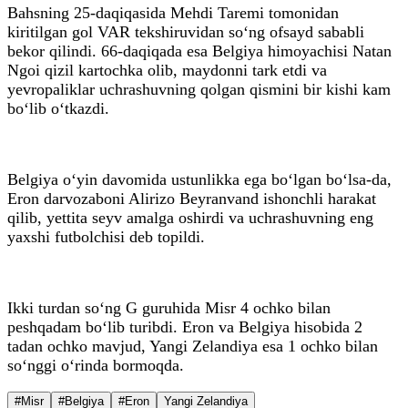
Bahsning 25-daqiqasida Mehdi Taremi tomonidan
kiritilgan gol VAR tekshiruvidan so‘ng ofsayd sababli
bekor qilindi. 66-daqiqada esa Belgiya himoyachisi Natan
Ngoi qizil kartochka olib, maydonni tark etdi va
yevropaliklar uchrashuvning qolgan qismini bir kishi kam
bo‘lib o‘tkazdi.
Belgiya o‘yin davomida ustunlikka ega bo‘lgan bo‘lsa-da,
Eron darvozaboni Alirizo Beyranvand ishonchli harakat
qilib, yettita seyv amalga oshirdi va uchrashuvning eng
yaxshi futbolchisi deb topildi.
Ikki turdan so‘ng G guruhida Misr 4 ochko bilan
peshqadam bo‘lib turibdi. Eron va Belgiya hisobida 2
tadan ochko mavjud, Yangi Zelandiya esa 1 ochko bilan
so‘nggi o‘rinda bormoqda.
#Misr
#Belgiya
#Eron
Yangi Zelandiya