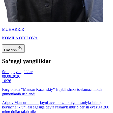
MUHARRIR
KOMILA ODILOVA
Ulashish
So‘nggi yangiliklar
So‘nggi yangiliklar
09.08.2026
10:26
Farg‘onada “Mansur Kazanskiy” laqabli shaxs tovlamachilikda
gumonlanib ushlandi
Aripov Mansur noturar joyni avval o‘z nomiga rasmiylashtirib,
keyinchalik uni asl egasiga qayta rasmiylashtirib berish evaziga 200
ming dollar talab qilgan.