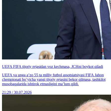
UEFA FIFA tijoriy rejasidan voz kechmasa, JCHni boykot qiladi
UEFA va unga a’zo 55 ta milliy futbol assotsiatsiyasi FIFA Jahon
chempionati bo‘yicha yangi tijoriy rejasini bekor qilmasa, tashkilot
musobaqalarida ishtirok etmasligini ma’lum qildi.
21:29 / 30.07.2026