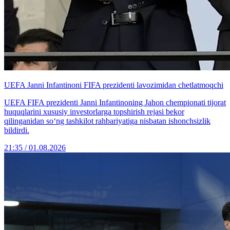
UEFA Janni Infantinoni FIFA prezidenti lavozimidan chetlatmoqchi
UEFA FIFA prezidenti Janni Infantinoning Jahon chempionati tijorat
huquqlarini xususiy investorlarga topshirish rejasi bekor
qilinganidan so‘ng tashkilot rahbariyatiga nisbatan ishonchsizlik
bildirdi.
21:35 / 01.08.2026