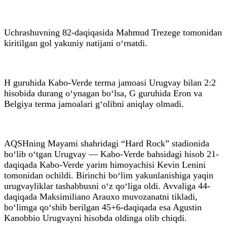
Uchrashuvning 82-daqiqasida Mahmud Trezege tomonidan
kiritilgan gol yakuniy natijani o‘rnatdi.
H guruhida Kabo-Verde terma jamoasi Urugvay bilan 2:2
hisobida durang o‘ynagan bo‘lsa, G guruhida Eron va
Belgiya terma jamoalari g‘olibni aniqlay olmadi.
AQSHning Mayami shahridagi “Hard Rock” stadionida
bo‘lib o‘tgan Urugvay — Kabo-Verde bahsidagi hisob 21-
daqiqada Kabo-Verde yarim himoyachisi Kevin Lenini
tomonidan ochildi. Birinchi bo‘lim yakunlanishiga yaqin
urugvayliklar tashabbusni o‘z qo‘liga oldi. Avvaliga 44-
daqiqada Maksimiliano Arauxo muvozanatni tikladi,
bo‘limga qo‘shib berilgan 45+6-daqiqada esa Agustin
Kanobbio Urugvayni hisobda oldinga olib chiqdi.