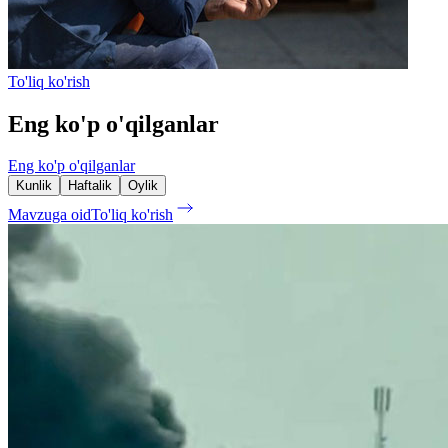
To'liq ko'rish
Eng ko'p o'qilganlar
Eng ko'p o'qilganlar
Kunlik
Haftalik
Oylik
Mavzuga oid
To'liq ko'rish