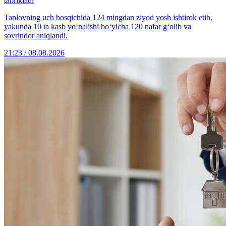
tabrikladi
Tanlovning uch bosqichida 124 mingdan ziyod yosh ishtirok etib,
yakunda 10 ta kasb yo‘nalishi bo‘yicha 120 nafar g‘olib va
sovrindor aniqlandi.
21:23 / 08.08.2026