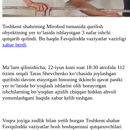
Toshkent shahrining Mirobod tumanida qurilish
obyektining yer to‘lasida ishlayotgan 3 nafar ishchi
qutqarib qolindi. Bu haqda Favqulodda vaziyatlar vazirligi
xabar berdi
.
Ma’lum qilinishicha, 22-iyun kuni soat 18:30 atrofida 112
tizimi orqali Taras Shevchenko ko‘chasida joylashgan
qurilishi davom etayotgan binoning ikkinchi qavat pastki
yer to‘lasida bo‘yoqlash ishlarini olib borayotgan
ishchilarning bo‘yoqdan ajralib chiqqan hiddan ahvoli
yomonlashgani haqida xabar kelib tushgan.
Voqea joyiga zudlik bilan yetib borgan Toshkent shahar
Favqulodda vaziyatlar bosh boshqarmasi qutqaruvchilari