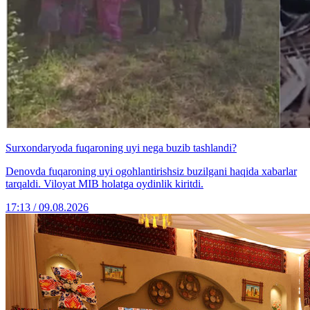
Surxondaryoda fuqaroning uyi nega buzib tashlandi?
Denovda fuqaroning uyi ogohlantirishsiz buzilgani haqida xabarlar
tarqaldi. Viloyat MIB holatga oydinlik kiritdi.
17:13 / 09.08.2026