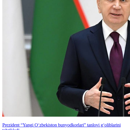
Prezident “Yangi O‘zbekiston bunyodkorlari” tanlovi g‘oliblarini