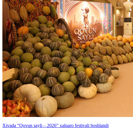
Xivada “Qovun sayli – 2026” xalqaro festivali boshlandi