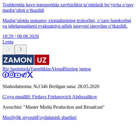
Toshkentda havo transportida xavfsizlikni ta’minlash bo‘yicha o‘quv
mashg‘uloti o‘tkazildi
Mashg‘ulotda qutqaruv xizmatlarining tezkorligi, o‘zaro hamkorligi
va jabrlanganlarni evakuatsiya qilish jarayoni sinovdan o‘tkazildi.
18:29 / 08.08.2026
Lenta
Biz haqimizda
Yangiliklar
Aloqa
Bizning jamoa
Shahodatnoma: №1346 Berilgan sana: 28.05.2020
G'oya muallifi: Firdavs Fridunovich Abduxalikov
Asoschisi: "Master Media Production and Broadcast"
Maxfiylik siyosati
Foydalanish shartlari