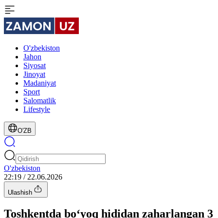
O'zbekiston
Jahon
Siyosat
Jinoyat
Madaniyat
Sport
Salomatlik
Lifestyle
O'ZB
O'zbekiston
22:19 / 22.06.2026
Ulashish
Toshkentda bo‘yoq hididan zaharlangan 3