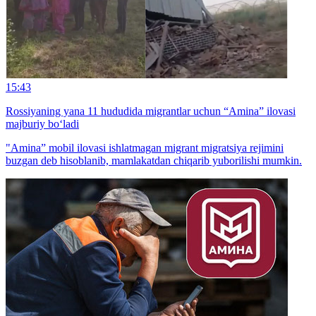
15:43
Rossiyaning yana 11 hududida migrantlar uchun “Amina” ilovasi
majburiy bo‘ladi
"Amina” mobil ilovasi ishlatmagan migrant migratsiya rejimini
buzgan deb hisoblanib, mamlakatdan chiqarib yuborilishi mumkin.