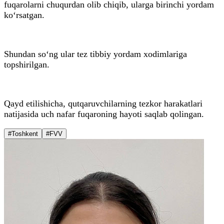
fuqarolarni chuqurdan olib chiqib, ularga birinchi yordam
ko‘rsatgan.
Shundan so‘ng ular tez tibbiy yordam xodimlariga
topshirilgan.
Qayd etilishicha, qutqaruvchilarning tezkor harakatlari
natijasida uch nafar fuqaroning hayoti saqlab qolingan.
#Toshkent
#FVV