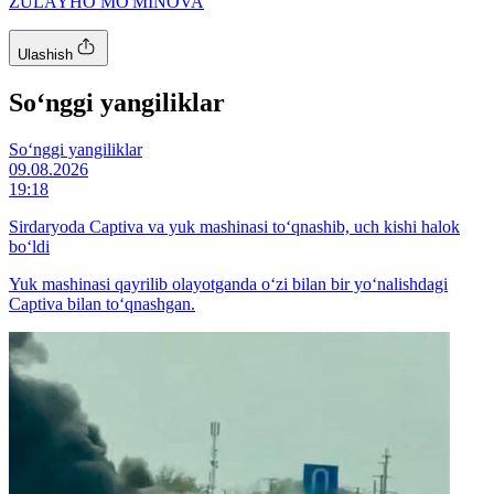
ZULAYHO MO'MINOVA
Ulashish
So‘nggi yangiliklar
So‘nggi yangiliklar
09.08.2026
19:18
Sirdaryoda Captiva va yuk mashinasi to‘qnashib, uch kishi halok
bo‘ldi
Yuk mashinasi qayrilib olayotganda o‘zi bilan bir yo‘nalishdagi
Captiva bilan to‘qnashgan.