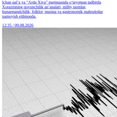
Ichan qal’a va “Arda Xiva” majmuasida o‘tayotgan tadbirda
Xorazmning qovunchilik an’analari, milliy taomlar,
hunarmandchilik, folklor, musiqa va gastronomik mahsulotlar
namoyish etilmoqda.
12:35 / 09.08.2026