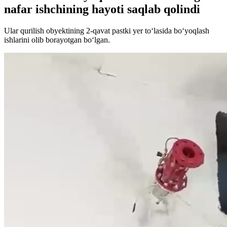
nafar ishchining hayoti saqlab qolindi
Ular qurilish obyektining 2-qavat pastki yer to‘lasida bo‘yoqlash
ishlarini olib borayotgan bo‘lgan.