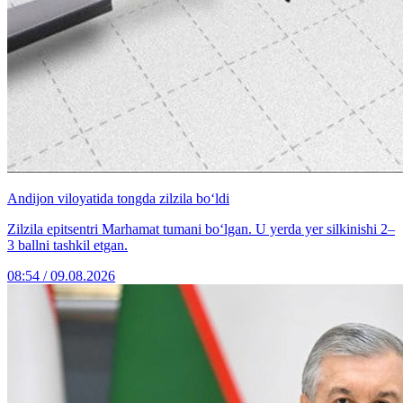
Andijon viloyatida tongda zilzila bo‘ldi
Zilzila epitsentri Marhamat tumani bo‘lgan. U yerda yer silkinishi 2–
3 ballni tashkil etgan.
08:54 / 09.08.2026