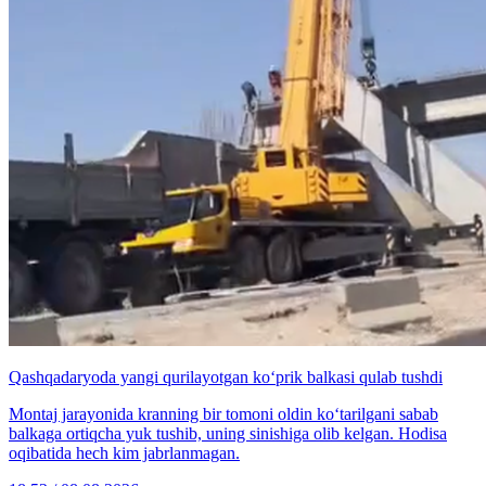
Qashqadaryoda yangi qurilayotgan ko‘prik balkasi qulab tushdi
Montaj jarayonida kranning bir tomoni oldin ko‘tarilgani sabab
balkaga ortiqcha yuk tushib, uning sinishiga olib kelgan. Hodisa
oqibatida hech kim jabrlanmagan.