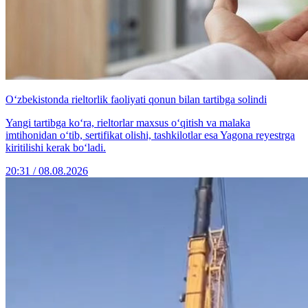
O‘zbekistonda rieltorlik faoliyati qonun bilan tartibga solindi
Yangi tartibga ko‘ra, rieltorlar maxsus o‘qitish va malaka
imtihonidan o‘tib, sertifikat olishi, tashkilotlar esa Yagona reyestrga
kiritilishi kerak bo‘ladi.
20:31 / 08.08.2026