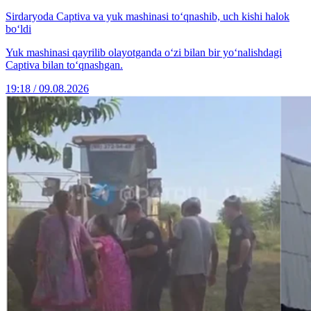
Sirdaryoda Captiva va yuk mashinasi to‘qnashib, uch kishi halok
bo‘ldi
Yuk mashinasi qayrilib olayotganda o‘zi bilan bir yo‘nalishdagi
Captiva bilan to‘qnashgan.
19:18 / 09.08.2026