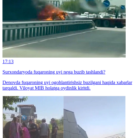
17:13
Surxondaryoda fuqaroning uyi nega buzib tashlandi?
Denovda fuqaroning uyi ogohlantirishsiz buzilgani haqida xabarlar
tarqaldi. Viloyat MIB holatga oydinlik kiritdi.