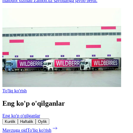
matbuot xizmati Zamon.uz savollariga javob berdi.
To'liq ko'rish
Eng ko'p o'qilganlar
Eng ko'p o'qilganlar
Kunlik
Haftalik
Oylik
Mavzuga oid
To'liq ko'rish