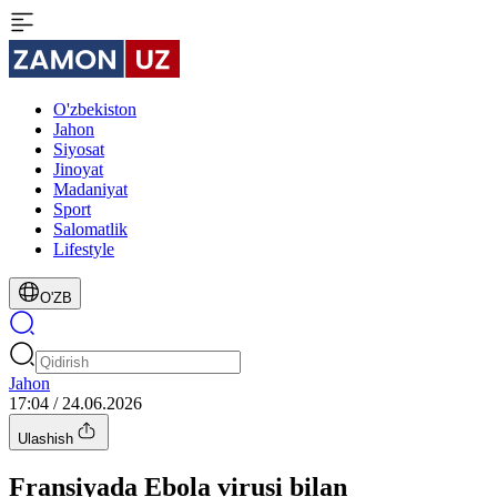
O'zbekiston
Jahon
Siyosat
Jinoyat
Madaniyat
Sport
Salomatlik
Lifestyle
O'ZB
Jahon
17:04 / 24.06.2026
Ulashish
Fransiyada Ebola virusi bilan