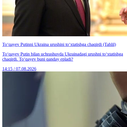
To‘qayev Putinni Ukraina urushini to‘xtatishga chaqirdi (Tahlil)
To‘qayev Putin bilan uchrashuvda Ukrainadagi urushni to‘xtatishga
chaqirdi. To‘qayev buni qanday epladi?
14:15 / 07.08.2026