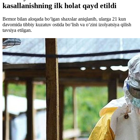
kasallanishning ilk holat qayd etildi
Bemor bilan aloqada bo‘lgan shaxslar aniqlanib, ularga 21 kun
davomida tibbiy kuzatuv ostida bo‘lish va o‘zini izolyatsiya qilish
tavsiya etilgan.