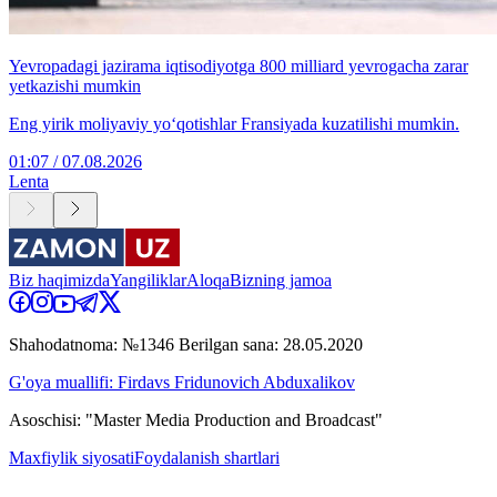
Yevropadagi jazirama iqtisodiyotga 800 milliard yevrogacha zarar
yetkazishi mumkin
Eng yirik moliyaviy yo‘qotishlar Fransiyada kuzatilishi mumkin.
01:07 / 07.08.2026
Lenta
Biz haqimizda
Yangiliklar
Aloqa
Bizning jamoa
Shahodatnoma: №1346 Berilgan sana: 28.05.2020
G'oya muallifi: Firdavs Fridunovich Abduxalikov
Asoschisi: "Master Media Production and Broadcast"
Maxfiylik siyosati
Foydalanish shartlari