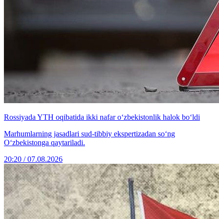
Rossiyada YTH oqibatida ikki nafar o‘zbekistonlik halok bo‘ldi
Marhumlarning jasadlari sud-tibbiy ekspertizadan so‘ng
O‘zbekistonga qaytariladi.
20:20 / 07.08.2026