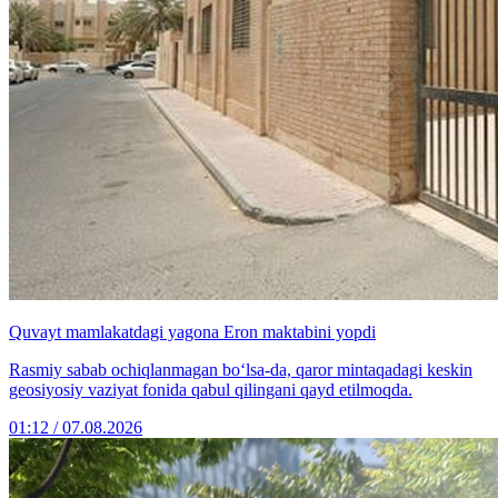
Quvayt mamlakatdagi yagona Eron maktabini yopdi
Rasmiy sabab ochiqlanmagan bo‘lsa-da, qaror mintaqadagi keskin
geosiyosiy vaziyat fonida qabul qilingani qayd etilmoqda.
01:12 / 07.08.2026