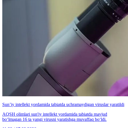
Sun’iy intellekt yordamida tabiatda uchramaydigan viruslar yaratildi
AQSH olimlari sun'iy intellekt yordamida tabiatda mavjud
bo‘lmagan 16 ta yangi virusni yaratishga muvaffaq bo‘ldi.