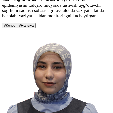
epidemiyasini xalqaro miqyosda tashvish uyg‘otuvchi
sog‘liqni saqlash sohasidagi favqulodda vaziyat sifatida
baholab, vaziyat ustidan monitoringni kuchaytirgan.
#Kongo
#Fransiya