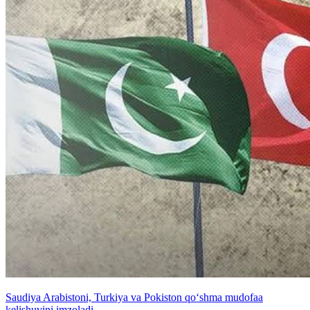
Saudiya Arabistoni, Turkiya va Pokiston qo‘shma mudofaa
kelishuvini imzoladi