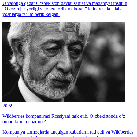
U vafotiga qadar O‘zbekiston davlat san’at va madaniyat instituti
“Ovoz rejissyorligi va operatorlik mahorati” kafedrasida talaba
yoshlarga ta’lim berib kelgan.
20:59
Wildberries kompaniyasi Rossiyani tark etib, O‘zbekistonda o‘z
omborlarini ochadimi?
Kompaniya tarmoqlarda tarqalgan xabarlarni rad etdi va Wildberries