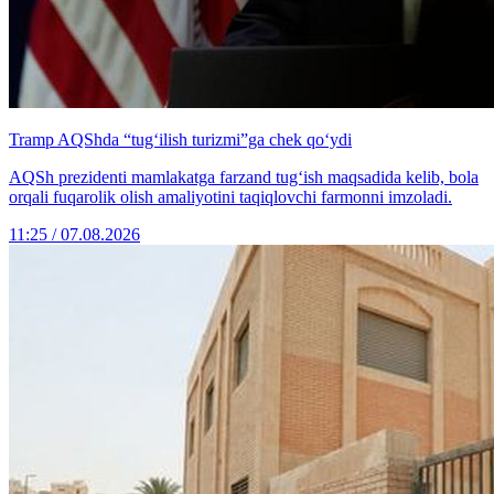
Tramp AQShda “tug‘ilish turizmi”ga chek qo‘ydi
AQSh prezidenti mamlakatga farzand tug‘ish maqsadida kelib, bola
orqali fuqarolik olish amaliyotini taqiqlovchi farmonni imzoladi.
11:25 / 07.08.2026