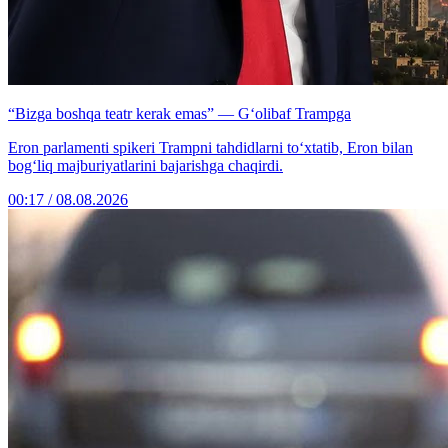
“Bizga boshqa teatr kerak emas” — G‘olibaf Trampga
Eron parlamenti spikeri Trampni tahdidlarni to‘xtatib, Eron bilan
bog‘liq majburiyatlarini bajarishga chaqirdi.
00:17 / 08.08.2026