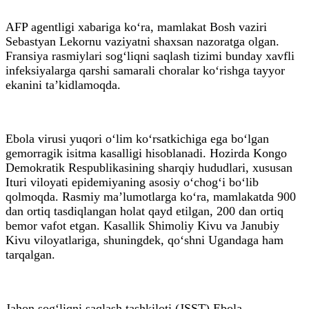
AFP agentligi xabariga ko‘ra, mamlakat Bosh vaziri
Sebastyan Lekornu vaziyatni shaxsan nazoratga olgan.
Fransiya rasmiylari sog‘liqni saqlash tizimi bunday xavfli
infeksiyalarga qarshi samarali choralar ko‘rishga tayyor
ekanini ta’kidlamoqda.
Ebola virusi yuqori o‘lim ko‘rsatkichiga ega bo‘lgan
gemorragik isitma kasalligi hisoblanadi. Hozirda Kongo
Demokratik Respublikasining sharqiy hududlari, xususan
Ituri viloyati epidemiyaning asosiy o‘chog‘i bo‘lib
qolmoqda. Rasmiy ma’lumotlarga ko‘ra, mamlakatda 900
dan ortiq tasdiqlangan holat qayd etilgan, 200 dan ortiq
bemor vafot etgan. Kasallik Shimoliy Kivu va Janubiy
Kivu viloyatlariga, shuningdek, qo‘shni Ugandaga ham
tarqalgan.
Jahon sog‘liqni saqlash tashkiloti (JSST) Ebola