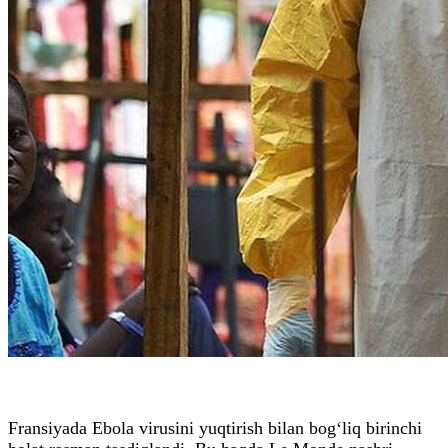
Fransiyada Ebola virusini yuqtirish bilan bog‘liq birinchi