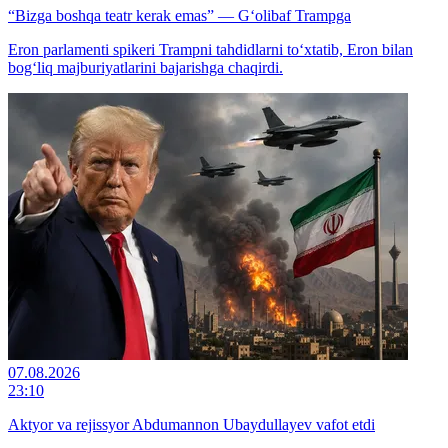
“Bizga boshqa teatr kerak emas” — G‘olibaf Trampga
Eron parlamenti spikeri Trampni tahdidlarni to‘xtatib, Eron bilan
bog‘liq majburiyatlarini bajarishga chaqirdi.
07.08.2026
23:10
Aktyor va rejissyor Abdumannon Ubaydullayev vafot etdi