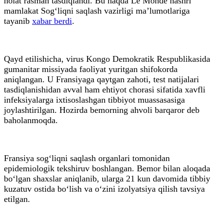
holat rasman tasdiqlandi. Bu haqda Le Monde nashri
mamlakat Sog‘liqni saqlash vazirligi ma’lumotlariga
tayanib
xabar berdi
.
Qayd etilishicha, virus Kongo Demokratik Respublikasida
gumanitar missiyada faoliyat yuritgan shifokorda
aniqlangan. U Fransiyaga qaytgan zahoti, test natijalari
tasdiqlanishidan avval ham ehtiyot chorasi sifatida xavfli
infeksiyalarga ixtisoslashgan tibbiyot muassasasiga
joylashtirilgan. Hozirda bemorning ahvoli barqaror deb
baholanmoqda.
Fransiya sog‘liqni saqlash organlari tomonidan
epidemiologik tekshiruv boshlangan. Bemor bilan aloqada
bo‘lgan shaxslar aniqlanib, ularga 21 kun davomida tibbiy
kuzatuv ostida bo‘lish va o‘zini izolyatsiya qilish tavsiya
etilgan.