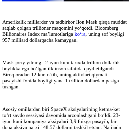
Amerikalik milliarder va tadbirkor Ilon Mask qisqa muddat
saqlab qolgan trillioner maqomini yo‘qotdi. Bloomberg
Billionaires Index ma’lumotlariga
ko‘ra
, uning sof boyligi
957 milliard dollargacha kamaygan.
Mask joriy yilning 12-iyun kuni tarixda trillion dollarlik
boylikka ega bo‘lgan ilk inson sifatida qayd etilgandi.
Biroq oradan 12 kun o‘tib, uning aktivlari qiymati
pasayishi fonida boyligi yana 1 trillion dollardan pastga
tushgan.
Asosiy omillardan biri SpaceX aksiyalarining ketma-ket
to‘rt savdo sessiyasi davomida arzonlashgani bo‘ldi. 23-
iyun kuni kompaniya aksiyalari 3,9 foizga pasayib, bir
dona aksiya narxi 148,57 dollarni tashkil etgan. Natijada