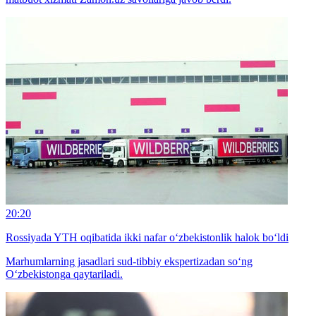
20:20
Rossiyada YTH oqibatida ikki nafar o‘zbekistonlik halok bo‘ldi
Marhumlarning jasadlari sud-tibbiy ekspertizadan so‘ng
O‘zbekistonga qaytariladi.