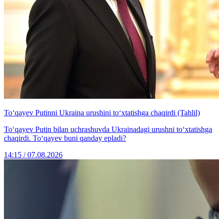
To‘qayev Putinni Ukraina urushini to‘xtatishga chaqirdi (Tahlil)
To‘qayev Putin bilan uchrashuvda Ukrainadagi urushni to‘xtatishga
chaqirdi. To‘qayev buni qanday epladi?
14:15 / 07.08.2026