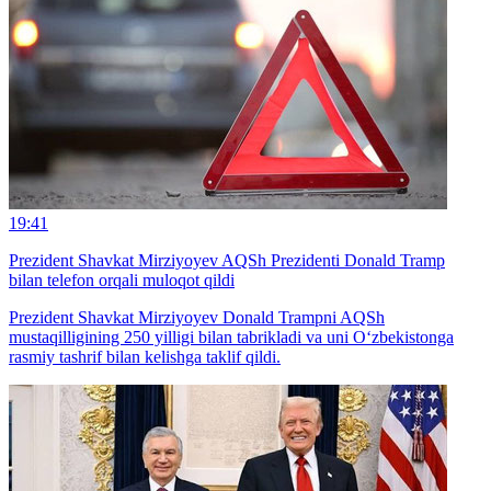
19:41
Prezident Shavkat Mirziyoyev AQSh Prezidenti Donald Tramp
bilan telefon orqali muloqot qildi
Prezident Shavkat Mirziyoyev Donald Trampni AQSh
mustaqilligining 250 yilligi bilan tabrikladi va uni O‘zbekistonga
rasmiy tashrif bilan kelishga taklif qildi.