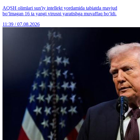
AQSH olimlari sun'iy intellekt yordamida tabiatda mavjud
bo‘lmagan 16 ta yangi virusni yaratishga muvaffaq bo‘ldi.
11:39 / 07.08.2026