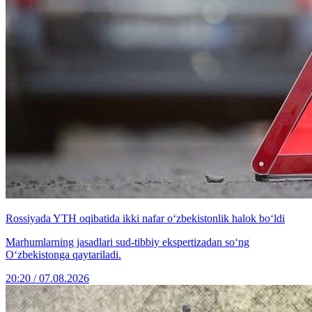
Rossiyada YTH oqibatida ikki nafar o‘zbekistonlik halok bo‘ldi
Marhumlarning jasadlari sud-tibbiy ekspertizadan so‘ng
O‘zbekistonga qaytariladi.
20:20 / 07.08.2026