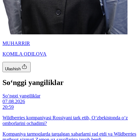
MUHARRIR
KOMILA ODILOVA
Ulashish
So‘nggi yangiliklar
So‘nggi yangiliklar
07.08.2026
20:59
Wildberries kompaniyasi Rossiyani tark etib, O‘zbekistonda o‘z
omborlarini ochadimi?
Kompaniya tarmoqlarda tarqalgan xabarlarni rad etdi va Wildberries
matbuot xizmati Zamon.uz savollariga javob berdi.