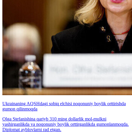
Ukrainaning AQSHdagi sobiq elchisi noqonuniy boylik orttirishda
gumon qilinmoqda
Olga Stefanishina qariyb 310 ming dollarlik mol-mulkni
yashirganlikda va noqonuniy boylik orttirganlikda gumonlanmoqda.
Diplomat ayblovlarni rad etgan.