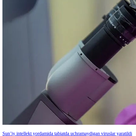
Sun’iy intellekt yordamida tabiatda uchramaydigan viruslar yaratildi