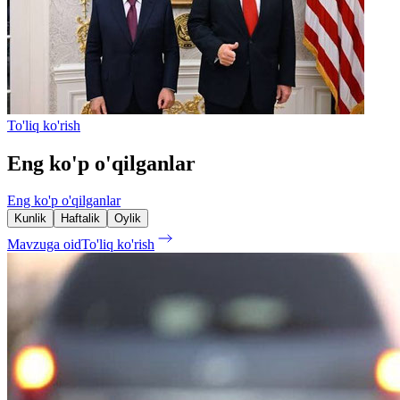
To'liq ko'rish
Eng ko'p o'qilganlar
Eng ko'p o'qilganlar
Kunlik
Haftalik
Oylik
Mavzuga oid
To'liq ko'rish