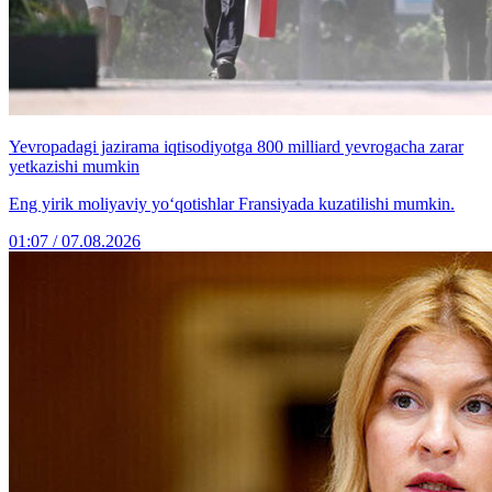
Yevropadagi jazirama iqtisodiyotga 800 milliard yevrogacha zarar
yetkazishi mumkin
Eng yirik moliyaviy yo‘qotishlar Fransiyada kuzatilishi mumkin.
01:07 / 07.08.2026