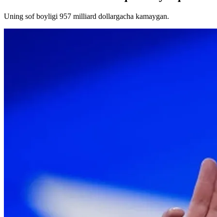
Uning sof boyligi 957 milliard dollargacha kamaygan.