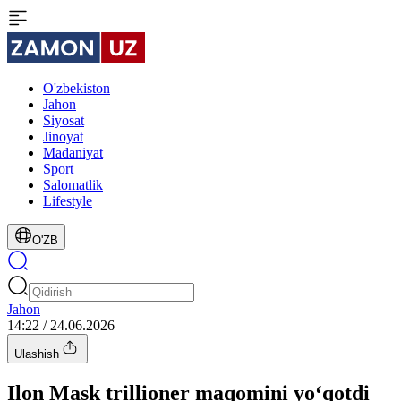
O'zbekiston
Jahon
Siyosat
Jinoyat
Madaniyat
Sport
Salomatlik
Lifestyle
O'ZB
Jahon
14:22 / 24.06.2026
Ulashish
Ilon Mask trillioner maqomini yo‘qotdi