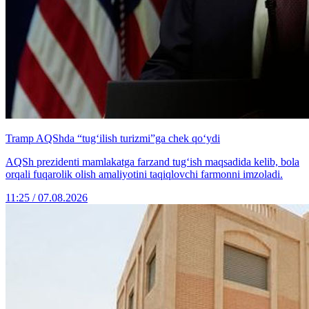
Tramp AQShda “tug‘ilish turizmi”ga chek qo‘ydi
AQSh prezidenti mamlakatga farzand tug‘ish maqsadida kelib, bola
orqali fuqarolik olish amaliyotini taqiqlovchi farmonni imzoladi.
11:25 / 07.08.2026