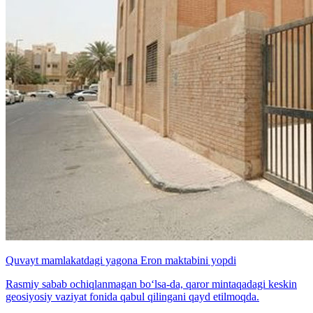
Quvayt mamlakatdagi yagona Eron maktabini yopdi
Rasmiy sabab ochiqlanmagan bo‘lsa-da, qaror mintaqadagi keskin
geosiyosiy vaziyat fonida qabul qilingani qayd etilmoqda.