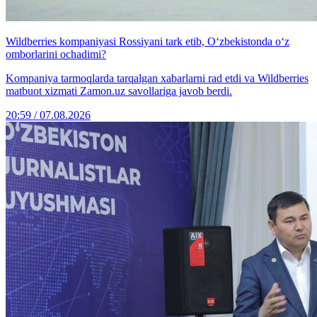
Wildberries kompaniyasi Rossiyani tark etib, O‘zbekistonda o‘z
omborlarini ochadimi?
Kompaniya tarmoqlarda tarqalgan xabarlarni rad etdi va Wildberries
matbuot xizmati Zamon.uz savollariga javob berdi.
20:59 / 07.08.2026