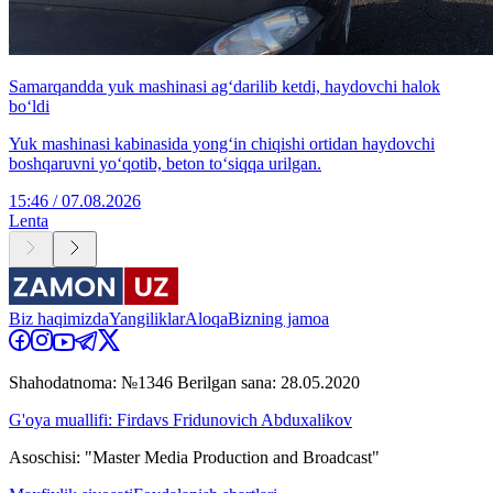
Samarqandda yuk mashinasi ag‘darilib ketdi, haydovchi halok
bo‘ldi
Yuk mashinasi kabinasida yong‘in chiqishi ortidan haydovchi
boshqaruvni yo‘qotib, beton to‘siqqa urilgan.
15:46 / 07.08.2026
Lenta
Biz haqimizda
Yangiliklar
Aloqa
Bizning jamoa
Shahodatnoma: №1346 Berilgan sana: 28.05.2020
G'oya muallifi: Firdavs Fridunovich Abduxalikov
Asoschisi: "Master Media Production and Broadcast"