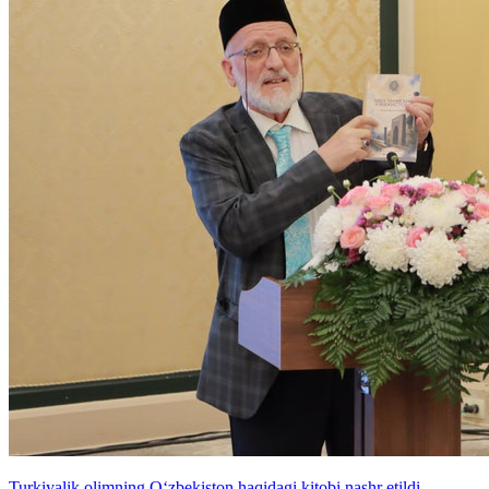
Turkiyalik olimning O‘zbekiston haqidagi kitobi nashr etildi