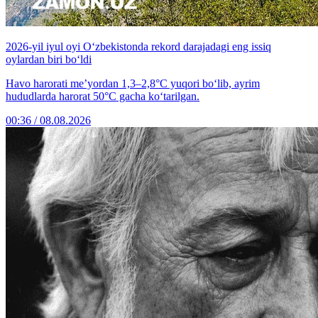
2026-yil iyul oyi O‘zbekistonda rekord darajadagi eng issiq
oylardan biri bo‘ldi
Havo harorati me’yordan 1,3–2,8°C yuqori bo‘lib, ayrim
hududlarda harorat 50°C gacha ko‘tarilgan.
00:36 / 08.08.2026