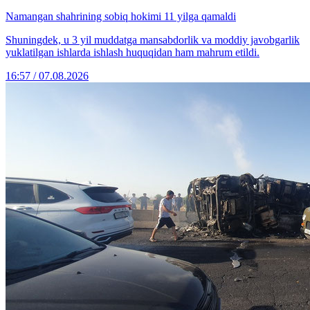
Namangan shahrining sobiq hokimi 11 yilga qamaldi
Shuningdek, u 3 yil muddatga mansabdorlik va moddiy javobgarlik
yuklatilgan ishlarda ishlash huquqidan ham mahrum etildi.
16:57 / 07.08.2026