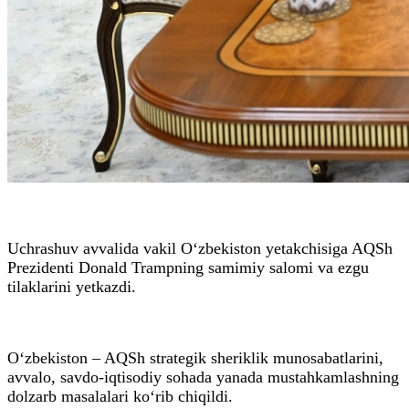
Uchrashuv avvalida vakil O‘zbekiston yetakchisiga AQSh
Prezidenti Donald Trampning samimiy salomi va ezgu
tilaklarini yetkazdi.
O‘zbekiston – AQSh strategik sheriklik munosabatlarini,
avvalo, savdo-iqtisodiy sohada yanada mustahkamlashning
dolzarb masalalari ko‘rib chiqildi.