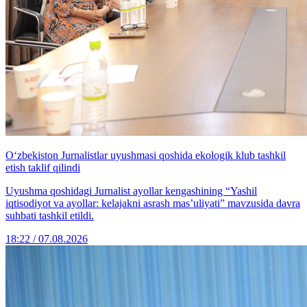
O‘zbekiston Jurnalistlar uyushmasi qoshida ekologik klub tashkil
etish taklif qilindi
Uyushma qoshidagi Jurnalist ayollar kengashining “Yashil
iqtisodiyot va ayollar: kelajakni asrash mas’uliyati” mavzusida davra
suhbati tashkil etildi.
18:22 / 07.08.2026