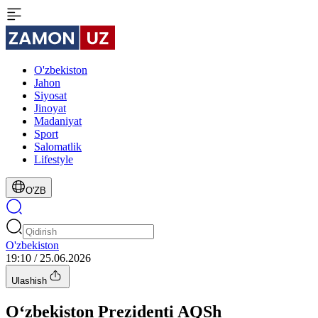
O'zbekiston
Jahon
Siyosat
Jinoyat
Madaniyat
Sport
Salomatlik
Lifestyle
O'ZB
O'zbekiston
19:10 / 25.06.2026
Ulashish
O‘zbekiston Prezidenti AQSh