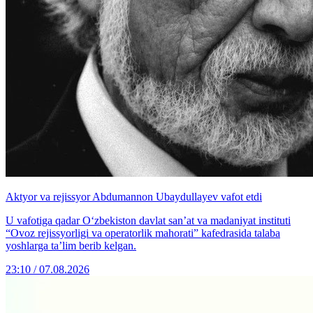
Aktyor va rejissyor Abdumannon Ubaydullayev vafot etdi
U vafotiga qadar O‘zbekiston davlat san’at va madaniyat instituti
“Ovoz rejissyorligi va operatorlik mahorati” kafedrasida talaba
yoshlarga ta’lim berib kelgan.
23:10 / 07.08.2026