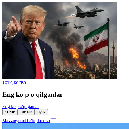
To'liq ko'rish
Eng ko'p o'qilganlar
Eng ko'p o'qilganlar
Kunlik
Haftalik
Oylik
Mavzuga oid
To'liq ko'rish