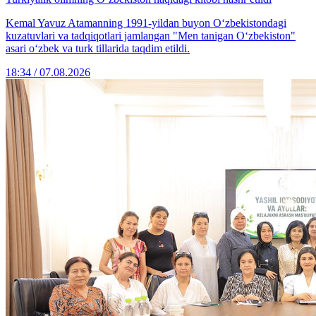
Kemal Yavuz Atamanning 1991-yildan buyon O‘zbekistondagi
kuzatuvlari va tadqiqotlari jamlangan "Men tanigan O‘zbekiston"
asari o‘zbek va turk tillarida taqdim etildi.
18:34 / 07.08.2026