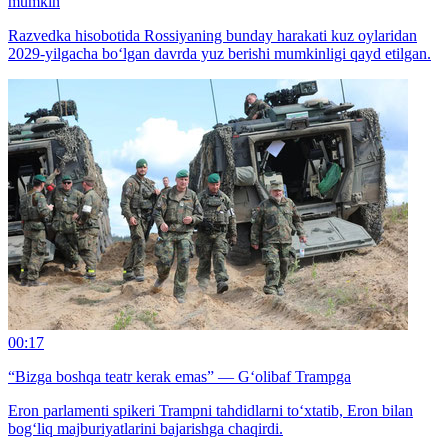
mumkin
Razvedka hisobotida Rossiyaning bunday harakati kuz oylaridan
2029-yilgacha bo‘lgan davrda yuz berishi mumkinligi qayd etilgan.
00:17
“Bizga boshqa teatr kerak emas” — G‘olibaf Trampga
Eron parlamenti spikeri Trampni tahdidlarni to‘xtatib, Eron bilan
bog‘liq majburiyatlarini bajarishga chaqirdi.