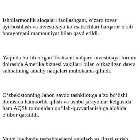
Ishbilarmonlik aloqalari faollashgani, o‘zaro tovar
ayirboshlash va investitsiya ko‘rsatkichlari barqaror o‘sib
borayotgani mamnuniyat bilan qayd etildi.
Yaqinda bo‘lib o‘tgan Toshkent xalqaro investitsiya forumi
doirasida Amerika biznesi vakillari bilan o‘tkazilgan davra
suhbatining amaliy natijalari muhokama qilindi.
O‘zbekistonning Jahon savdo tashkilotiga a’zo bo‘lishi
doirasida hamkorlik qilish va ushbu jarayonlar kelgusida
ham AQSh tomonidan qo‘llab-quvvatlanishiga alohida
e’tibor qaratildi.
Yangi loyihaviy tashabbuslarni aniqlash va ilgari surish