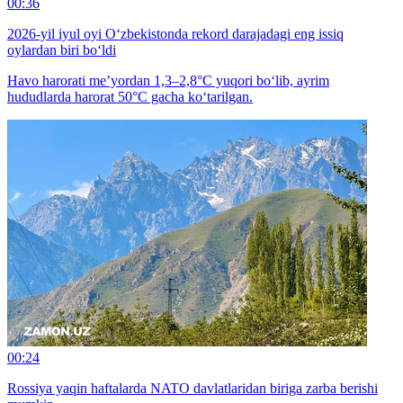
00:36
2026-yil iyul oyi O‘zbekistonda rekord darajadagi eng issiq
oylardan biri bo‘ldi
Havo harorati me’yordan 1,3–2,8°C yuqori bo‘lib, ayrim
hududlarda harorat 50°C gacha ko‘tarilgan.
00:24
Rossiya yaqin haftalarda NATO davlatlaridan biriga zarba berishi