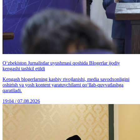
O‘zbekiston Jurnalistlar uyushmasi qoshida Blogerlar ijodiy
kengashi tashkil etildi
Kengash blogerlarning kasbiy rivojlanishi, media savodxonligini
oshirish va yosh kontent yaratuvchilarni qo‘llab-quvvatlashga
qaratiladi.
19:04 / 07.08.2026