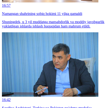
16:57
Namangan shahrining sobiq hokimi 11 yilga qamaldi
Shuningdek, u 3 yil muddatga mansabdorlik va moddiy javobgarlik
yuklatilgan ishlarda ishlash huquqidan ham mahrum etildi.
16:42
Saudiya Arabistoni, Turkiya va Pokiston qo‘shma mudofaa