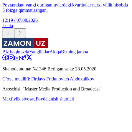
Poytaxtdagi yangi qurilgan uylardagi kvartiralar narxi yillik hisobda
5 foizga qimmatlashgan.
12:19 / 07.08.2026
Lenta
Biz haqimizda
Yangiliklar
Aloqa
Bizning jamoa
Shahodatnoma: №1346 Berilgan sana: 28.05.2020
G'oya muallifi: Firdavs Fridunovich Abduxalikov
Asoschisi: "Master Media Production and Broadcast"
Maxfiylik siyosati
Foydalanish shartlari