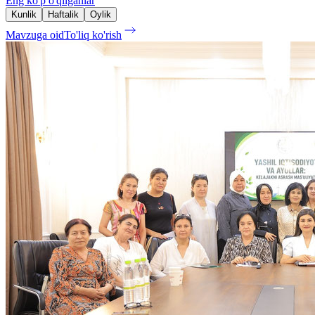
Eng ko'p o'qilganlar
Kunlik
Haftalik
Oylik
Mavzuga oid
To'liq ko'rish