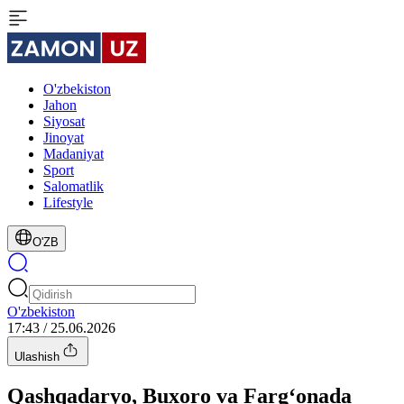
O'zbekiston
Jahon
Siyosat
Jinoyat
Madaniyat
Sport
Salomatlik
Lifestyle
O'ZB
O'zbekiston
17:43 / 25.06.2026
Ulashish
Qashqadaryo, Buxoro va Farg‘onada