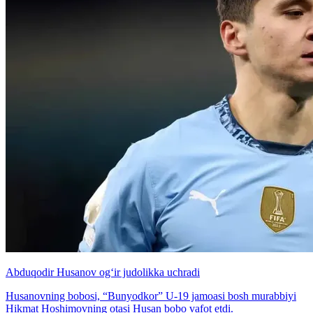
Abduqodir Husanov og‘ir judolikka uchradi
Husanovning bobosi, “Bunyodkor” U-19 jamoasi bosh murabbiyi
Hikmat Hoshimovning otasi Husan bobo vafot etdi.