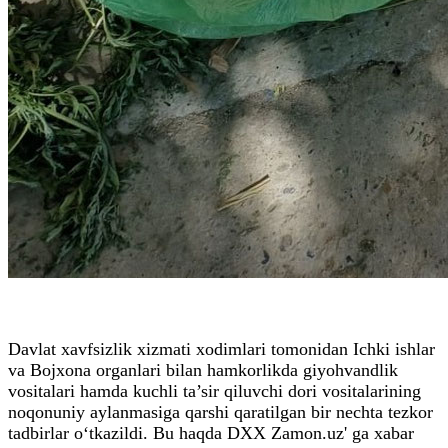
Davlat xavfsizlik xizmati xodimlari tomonidan Ichki ishlar
va Bojxona organlari bilan hamkorlikda giyohvandlik
vositalari hamda kuchli ta’sir qiluvchi dori vositalarining
noqonuniy aylanmasiga qarshi qaratilgan bir nechta tezkor
tadbirlar o‘tkazildi. Bu haqda DXX Zamon.uz' ga xabar