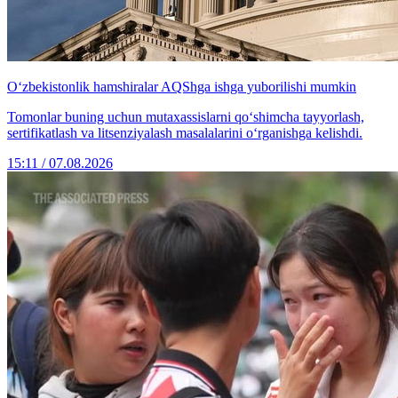
O‘zbekistonlik hamshiralar AQShga ishga yuborilishi mumkin
Tomonlar buning uchun mutaxassislarni qo‘shimcha tayyorlash,
sertifikatlash va litsenziyalash masalalarini o‘rganishga kelishdi.
15:11 / 07.08.2026