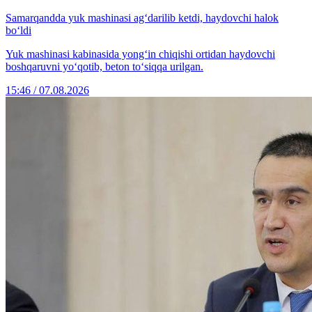
Samarqandda yuk mashinasi ag‘darilib ketdi, haydovchi halok
bo‘ldi
Yuk mashinasi kabinasida yong‘in chiqishi ortidan haydovchi
boshqaruvni yo‘qotib, beton to‘siqqa urilgan.
15:46 / 07.08.2026