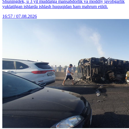
Shuningdek, u 3 yil muddatga mansabdorlik va moddiy javobgarlik
yuklatilgan ishlarda ishlash huquqidan ham mahrum etildi.
16:57 / 07.08.2026