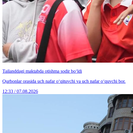
Tailanddagi maktabda otishma sodir bo‘ldi
Qurbonlar orasida uch nafar o‘qituvchi va uch nafar o‘quvchi bor.
12:33 / 07.08.2026