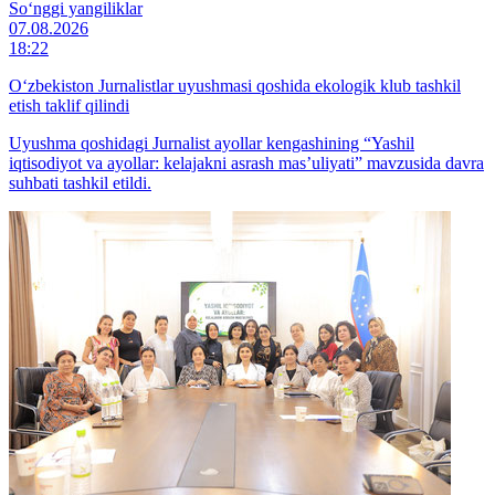
So‘nggi yangiliklar
07.08.2026
18:22
O‘zbekiston Jurnalistlar uyushmasi qoshida ekologik klub tashkil
etish taklif qilindi
Uyushma qoshidagi Jurnalist ayollar kengashining “Yashil
iqtisodiyot va ayollar: kelajakni asrash mas’uliyati” mavzusida davra
suhbati tashkil etildi.