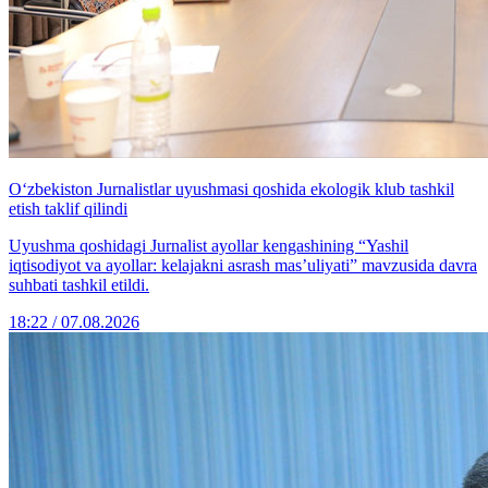
O‘zbekiston Jurnalistlar uyushmasi qoshida ekologik klub tashkil
etish taklif qilindi
Uyushma qoshidagi Jurnalist ayollar kengashining “Yashil
iqtisodiyot va ayollar: kelajakni asrash mas’uliyati” mavzusida davra
suhbati tashkil etildi.
18:22 / 07.08.2026