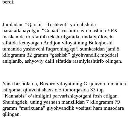
berdi.
Jumladan, “Qarshi – Toshkent” yo‘nalishida
harakatlanayotgan “Cobalt” rusumli avtomashina YPX
maskanida to‘xtatilib tekshirilganida, unda yo‘lovchi
sifatida ketayotgan Andijon viloyatining Buloqboshi
tumanida yashovchi fuqaroning qo‘l sumkasidan jami 5
kilogramm 32 gramm “gashish” giyohvandlik moddasi
aniqlanib, ashyoviy dalil sifatida rasmiylashtirib olingan.
Yana bir holatda, Buxoro viloyatining G‘ijduvon tumanida
istiqomat qiluvchi shaxs o‘z tomorqasida 33 tup
“Kannabis” o‘simligini parvarishlayotgani fosh etilgan.
Shuningdek, uning yashash manzilidan 7 kilogramm 79
gramm “marixuana” giyohvandlik vositasi ham musodara
qilingan.