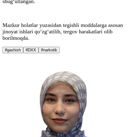
shug‘ullangan.
Mazkur holatlar yuzasidan tegishli moddalarga asosan
jinoyat ishlari qo‘zg‘atilib, tergov harakatlari olib
borilmoqda.
#gashish
#DXX
#narkotik