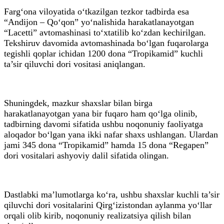
Farg‘ona viloyatida o‘tkazilgan tezkor tadbirda esa
“Andijon – Qo‘qon” yo‘nalishida harakatlanayotgan
“Lacetti” avtomashinasi to‘xtatilib ko‘zdan kechirilgan.
Tekshiruv davomida avtomashinada bo‘lgan fuqarolarga
tegishli qoplar ichidan 1200 dona “Tropikamid” kuchli
ta’sir qiluvchi dori vositasi aniqlangan.
Shuningdek, mazkur shaxslar bilan birga
harakatlanayotgan yana bir fuqaro ham qo‘lga olinib,
tadbirning davomi sifatida ushbu noqonuniy faoliyatga
aloqador bo‘lgan yana ikki nafar shaxs ushlangan. Ulardan
jami 345 dona “Tropikamid” hamda 15 dona “Regapen”
dori vositalari ashyoviy dalil sifatida olingan.
Dastlabki ma’lumotlarga ko‘ra, ushbu shaxslar kuchli ta’sir
qiluvchi dori vositalarini Qirg‘izistondan aylanma yo‘llar
orqali olib kirib, noqonuniy realizatsiya qilish bilan