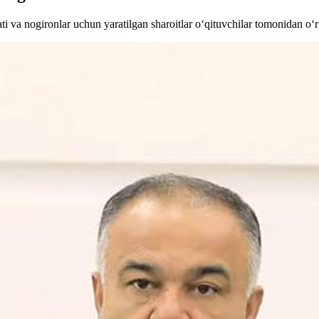
ti va nogironlar uchun yaratilgan sharoitlar o‘qituvchilar tomonidan o‘r