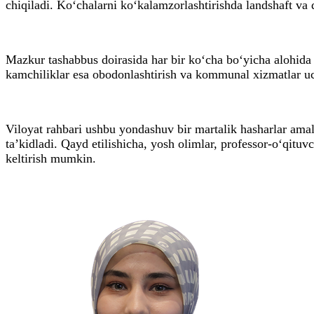
chiqiladi. Ko‘chalarni ko‘kalamzorlashtirishda landshaft va 
Mazkur tashabbus doirasida har bir ko‘cha bo‘yicha alohida 
kamchiliklar esa obodonlashtirish va kommunal xizmatlar uch
Viloyat rahbari ushbu yondashuv bir martalik hasharlar amali
ta’kidladi. Qayd etilishicha, yosh olimlar, professor-o‘qituv
keltirish mumkin.