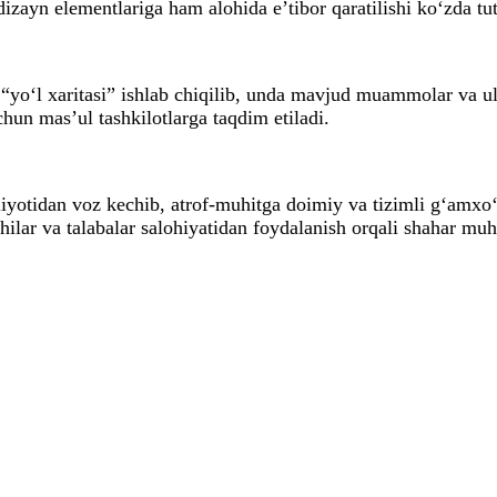
dizayn elementlariga ham alohida e’tibor qaratilishi ko‘zda tu
“yo‘l xaritasi” ishlab chiqilib, unda mavjud muammolar va ula
un mas’ul tashkilotlarga taqdim etiladi.
yotidan voz kechib, atrof-muhitga doimiy va tizimli g‘amxo‘rl
chilar va talabalar salohiyatidan foydalanish orqali shahar mu