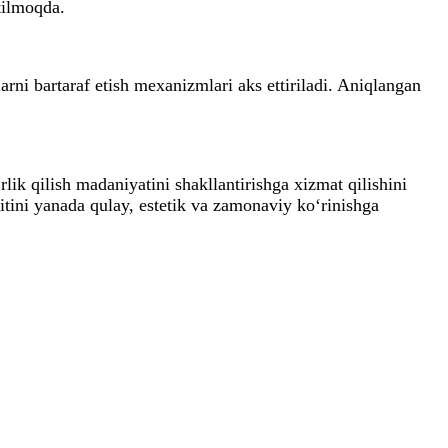
tilmoqda.
rni bartaraf etish mexanizmlari aks ettiriladi. Aniqlangan
ik qilish madaniyatini shakllantirishga xizmat qilishini
hitini yanada qulay, estetik va zamonaviy ko‘rinishga