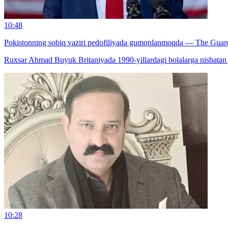
10:48
Pokistonning sobiq vaziri pedofiliyada gumonlanmoqda — The Guar
Ruxsar Ahmad Buyuk Britaniyada 1990-yillardagi bolalarga nisbatan j
10:28