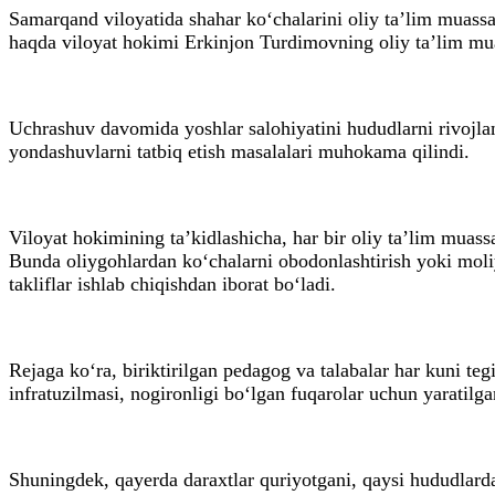
Samarqand viloyatida shahar ko‘chalarini oliy ta’lim muassas
haqda viloyat hokimi Erkinjon Turdimovning oliy ta’lim muas
Uchrashuv davomida yoshlar salohiyatini hududlarni rivojlant
yondashuvlarni tatbiq etish masalalari muhokama qilindi.
Viloyat hokimining ta’kidlashicha, har bir oliy ta’lim muassa
Bunda oliygohlardan ko‘chalarni obodonlashtirish yoki moliy
takliflar ishlab chiqishdan iborat bo‘ladi.
Rejaga ko‘ra, biriktirilgan pedagog va talabalar har kuni tegi
infratuzilmasi, nogironligi bo‘lgan fuqarolar uchun yaratilg
Shuningdek, qayerda daraxtlar quriyotgani, qaysi hududlarda 