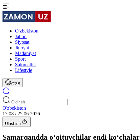
O'zbekiston
Jahon
Siyosat
Jinoyat
Madaniyat
Sport
Salomatlik
Lifestyle
O'ZB
O'zbekiston
17:08 / 25.06.2026
Ulashish
Samarqandda o‘qituvchilar endi ko‘chalar