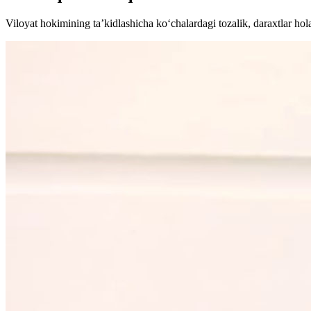
Viloyat hokimining taʼkidlashicha ko‘chalardagi tozalik, daraxtlar hola