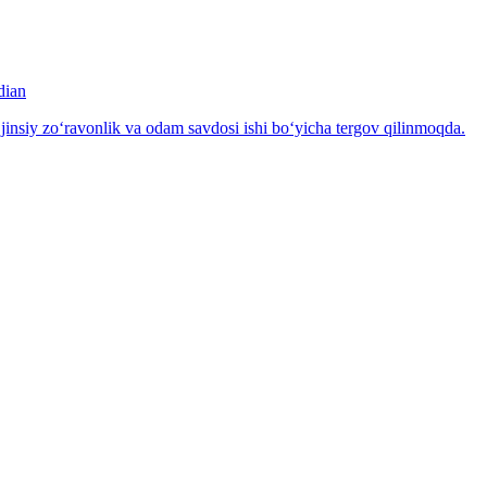
dian
insiy zo‘ravonlik va odam savdosi ishi bo‘yicha tergov qilinmoqda.