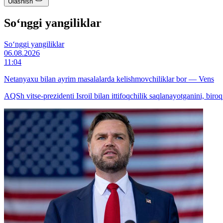
Ulashish
So‘nggi yangiliklar
So‘nggi yangiliklar
06.08.2026
11:04
Netanyaxu bilan ayrim masalalarda kelishmovchiliklar bor — Vens
AQSh vitse-prezidenti Isroil bilan ittifoqchilik saqlanayotganini, biro