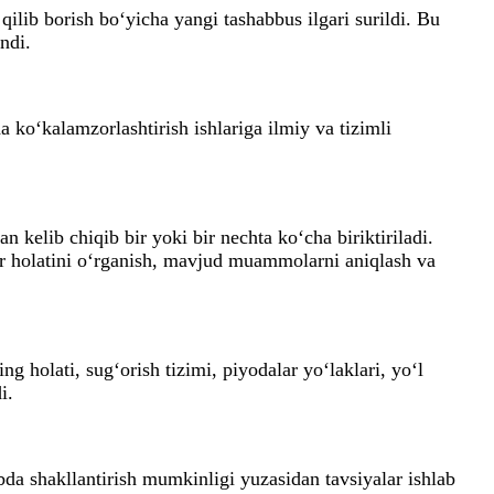
ilib borish bo‘yicha yangi tashabbus ilgari surildi. Bu
ndi.
 ko‘kalamzorlashtirish ishlariga ilmiy va tizimli
 kelib chiqib bir yoki bir nechta ko‘cha biriktiriladi.
lar holatini o‘rganish, mavjud muammolarni aniqlash va
ng holati, sug‘orish tizimi, piyodalar yo‘laklari, yo‘l
i.
bda shakllantirish mumkinligi yuzasidan tavsiyalar ishlab