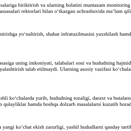
alariga biriktirish va ularning holatini muntazam monitoring q
sasalari rektorlari bilan o‘tkazgan uchrashuvida ma’lum qili
irishga yo‘naltirish, shahar infratuzilmasini yaxshilash hamda
sasiga uning imkoniyati, talabalari soni va hududning hajmidan
alashtirish talab etilmaydi. Ularning asosiy vazifasi ko‘cha
shli ko‘chalarda yurib, hududning tozaligi, daraxt va butalarni
an qulayliklar hamda boshqa dolzarb masalalarni kuzatib borad
yangi ko‘chat ekish zarurligi, yashil hududlarni qanday tarti