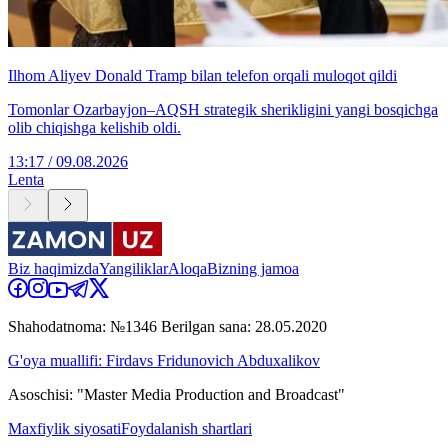
Ilhom Aliyev Donald Tramp bilan telefon orqali muloqot qildi
Tomonlar Ozarbayjon–AQSH strategik sherikligini yangi bosqichga
olib chiqishga kelishib oldi.
13:17 / 09.08.2026
Lenta
Biz haqimizda
Yangiliklar
Aloqa
Bizning jamoa
Shahodatnoma: №1346 Berilgan sana: 28.05.2020
G'oya muallifi: Firdavs Fridunovich Abduxalikov
Asoschisi: "Master Media Production and Broadcast"
Maxfiylik siyosati
Foydalanish shartlari