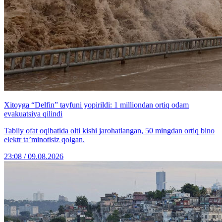
Xitoyga “Delfin” tayfuni yopirildi: 1 milliondan ortiq odam
evakuatsiya qilindi
Tabiiy ofat oqibatida olti kishi jarohatlangan, 50 mingdan ortiq bino
elektr ta’minotisiz qolgan.
23:08 / 09.08.2026