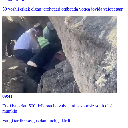
59 yoshli erkak olgan jarohatlari oqibatida voqea joyida vafot etgan.
09:41
Endi bankdan 500 dollargacha valyutani pasportsiz sotib olish
mumkin
Yangi tartib 9-avgustdan kuchga kirdi.