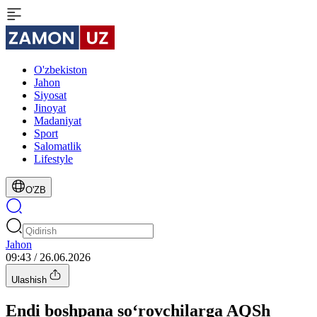
O'zbekiston
Jahon
Siyosat
Jinoyat
Madaniyat
Sport
Salomatlik
Lifestyle
O'ZB
Jahon
09:43 / 26.06.2026
Ulashish
Endi boshpana so‘rovchilarga AQSh