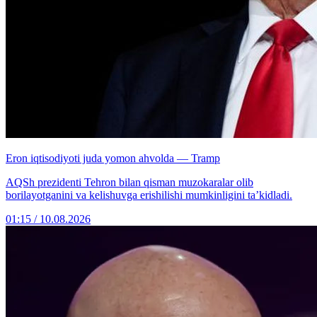
Eron iqtisodiyoti juda yomon ahvolda — Tramp
AQSh prezidenti Tehron bilan qisman muzokaralar olib
borilayotganini va kelishuvga erishilishi mumkinligini ta’kidladi.
01:15 / 10.08.2026