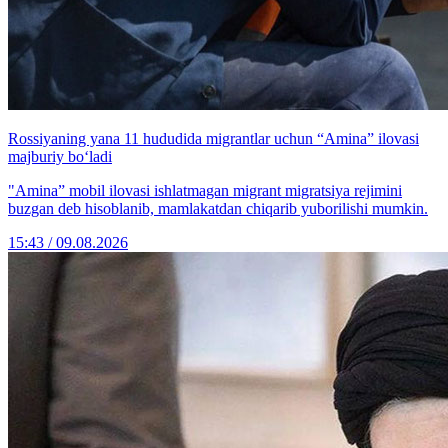
Rossiyaning yana 11 hududida migrantlar uchun “Amina” ilovasi
majburiy bo‘ladi
"Amina” mobil ilovasi ishlatmagan migrant migratsiya rejimini
buzgan deb hisoblanib, mamlakatdan chiqarib yuborilishi mumkin.
15:43 / 09.08.2026