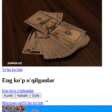
To'liq ko'rish
Eng ko'p o'qilganlar
Eng ko'p o'qilganlar
Kunlik
Haftalik
Oylik
Mavzuga oid
To'liq ko'rish