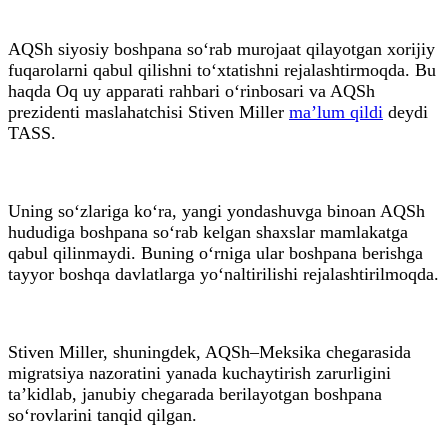
AQSh siyosiy boshpana so‘rab murojaat qilayotgan xorijiy
fuqarolarni qabul qilishni to‘xtatishni rejalashtirmoqda. Bu
haqda Oq uy apparati rahbari o‘rinbosari va AQSh
prezidenti maslahatchisi Stiven Miller
ma’lum qildi
deydi
TASS.
Uning so‘zlariga ko‘ra, yangi yondashuvga binoan AQSh
hududiga boshpana so‘rab kelgan shaxslar mamlakatga
qabul qilinmaydi. Buning o‘rniga ular boshpana berishga
tayyor boshqa davlatlarga yo‘naltirilishi rejalashtirilmoqda.
Stiven Miller, shuningdek, AQSh–Meksika chegarasida
migratsiya nazoratini yanada kuchaytirish zarurligini
ta’kidlab, janubiy chegarada berilayotgan boshpana
so‘rovlarini tanqid qilgan.