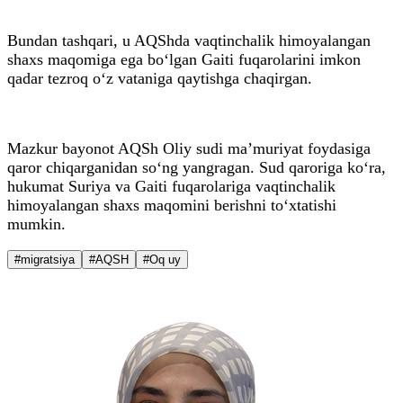
Bundan tashqari, u AQShda vaqtinchalik himoyalangan
shaxs maqomiga ega bo‘lgan Gaiti fuqarolarini imkon
qadar tezroq o‘z vataniga qaytishga chaqirgan.
Mazkur bayonot AQSh Oliy sudi ma’muriyat foydasiga
qaror chiqarganidan so‘ng yangragan. Sud qaroriga ko‘ra,
hukumat Suriya va Gaiti fuqarolariga vaqtinchalik
himoyalangan shaxs maqomini berishni to‘xtatishi
mumkin.
#migratsiya
#AQSH
#Oq uy