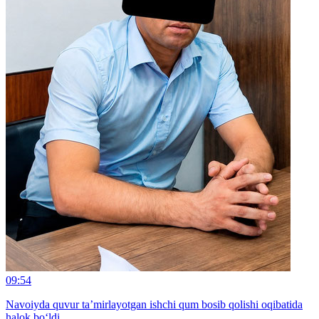
09:54
Navoiyda quvur ta’mirlayotgan ishchi qum bosib qolishi oqibatida
halok bo‘ldi