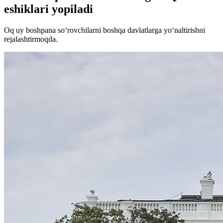
eshiklari yopiladi
Oq uy boshpana so‘rovchilarni boshqa davlatlarga yo‘naltirishni
rejalashtirmoqda.