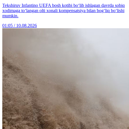
Tekshiruv Infantino UEFA bosh kotibi bo‘lib ishlagan davrda sobiq
xodimaga to‘langan olti xonali kompensatsiya bilan bog‘liq bo‘lishi
mumkin.
01:05 / 10.08.2026