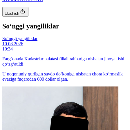
Ulashish
So‘nggi yangiliklar
So‘nggi yangiliklar
10.08.2026
10:34
Farg‘onada Kadastrlar palatasi filiali rahbariga nisbatan jinoyat ishi
qo‘zg‘atildi
U noqonuniy qurilgan savdo do‘koniga nisbatan chora ko‘rmaslik
evaziga fuqarodan 600 dollar olgan.