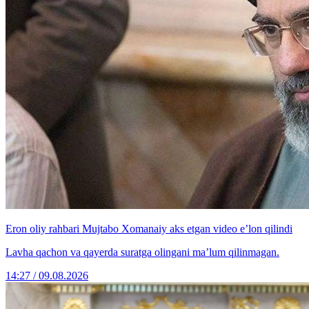
Eron oliy rahbari Mujtabo Xomanaiy aks etgan video e’lon qilindi
Lavha qachon va qayerda suratga olingani ma’lum qilinmagan.
14:27 / 09.08.2026