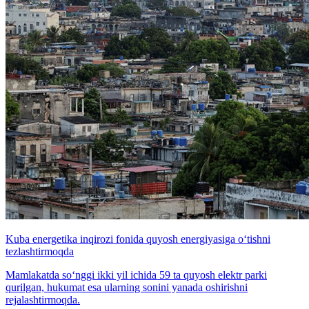
Kuba energetika inqirozi fonida quyosh energiyasiga o‘tishni
tezlashtirmoqda
Mamlakatda so‘nggi ikki yil ichida 59 ta quyosh elektr parki
qurilgan, hukumat esa ularning sonini yanada oshirishni
rejalashtirmoqda.