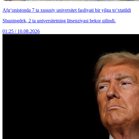
Afg‘onistonda 7 ta xususiy universitet faoliyati bir yilga to‘xtatildi
Shuningdek, 2 ta universitetning litsenziyasi bekor qilindi.
01:25 / 10.08.2026