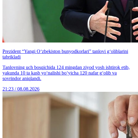
Prezident “Yangi O‘zbekiston bunyodkorlari” tanlovi g‘oliblarini
tabrikladi
Tanlovning uch bosqichida 124 mingdan ziyod yosh ishtirok etib,
yakunda 10 ta kasb yo‘nalishi bo‘yicha 120 nafar g‘olib va
sovrindor aniqlandi.
21:23 / 08.08.2026