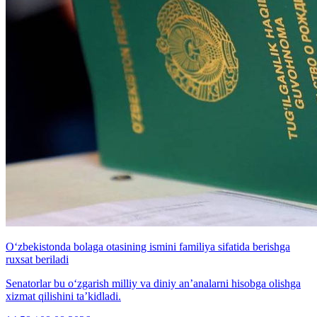
O‘zbekistonda bolaga otasining ismini familiya sifatida berishga
ruxsat beriladi
Senatorlar bu o‘zgarish milliy va diniy an’analarni hisobga olishga
xizmat qilishini ta’kidladi.