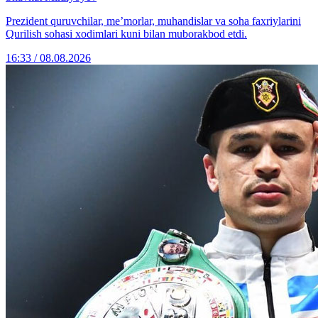
Prezident quruvchilar, me’morlar, muhandislar va soha faxriylarini
Qurilish sohasi xodimlari kuni bilan muborakbod etdi.
16:33 / 08.08.2026