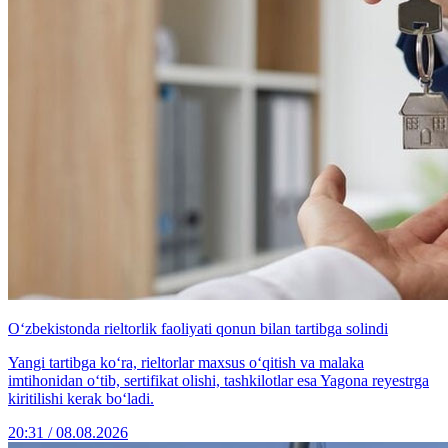
O‘zbekistonda rieltorlik faoliyati qonun bilan tartibga solindi
Yangi tartibga ko‘ra, rieltorlar maxsus o‘qitish va malaka
imtihonidan o‘tib, sertifikat olishi, tashkilotlar esa Yagona reyestrga
kiritilishi kerak bo‘ladi.
20:31 / 08.08.2026