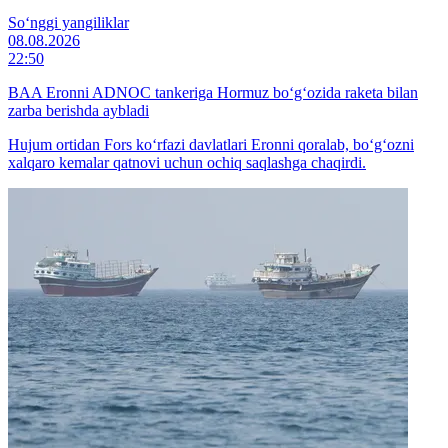
So‘nggi yangiliklar
08.08.2026
22:50
BAA Eronni ADNOC tankeriga Hormuz bo‘g‘ozida raketa bilan
zarba berishda aybladi
Hujum ortidan Fors ko‘rfazi davlatlari Eronni qoralab, bo‘g‘ozni
xalqaro kemalar qatnovi uchun ochiq saqlashga chaqirdi.