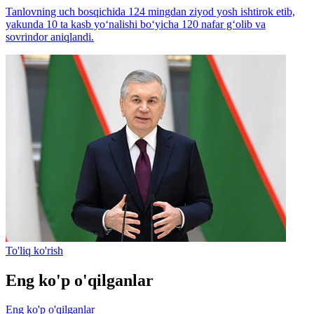
Tanlovning uch bosqichida 124 mingdan ziyod yosh ishtirok etib,
yakunda 10 ta kasb yo‘nalishi bo‘yicha 120 nafar g‘olib va
sovrindor aniqlandi.
To'liq ko'rish
Eng ko'p o'qilganlar
Eng ko'p o'qilganlar