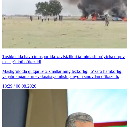
Toshkentda havo transportida xavfsizlikni ta’minlash bo‘yicha o‘quv
mashg‘uloti o‘tkazildi
Mashg‘ulotda qutqaruv xizmatlarining tezkorligi, o‘zaro hamkorligi
va jabrlanganlarni evakuatsiya qilish jarayoni sinovdan o‘tkazildi.
18:29 / 08.08.2026