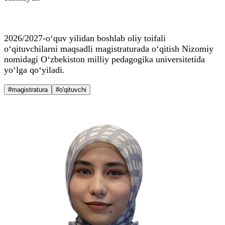
2026/2027-o‘quv yilidan boshlab oliy toifali
o‘qituvchilarni maqsadli magistraturada o‘qitish Nizomiy
nomidagi O‘zbekiston milliy pedagogika universitetida
yo‘lga qo‘yiladi.
#magistratura
#o'qituvchi