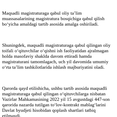
Maqsadli magistraturaga qabul oliy taʼlim
muassasalarining magistratura bosqichiga qabul qilish
bo‘yicha amaldagi tartib asosida amalga oshiriladi.
Shuningdek, maqsadli magistraturaga qabul qilingan oliy
toifali o‘qituvchilar o‘qishni ish faoliyatidan ajralmagan
holda masofaviy shaklda davom ettiradi hamda
magistraturani tamomlagach, uch yil davomida umumiy
o‘rta taʼlim tashkilotlarida ishlash majburiyatini oladi.
Qarorda qayd etilishicha, ushbu tartib asosida maqsadli
magistraturaga qabul qilingan o‘qituvchilarga nisbatan
Vazirlar Mahkamasining 2022 yil 15 avgustdagi 447-son
qarorida nazarda tutilgan to‘lov-kontrakt mablag‘larini
Davlat byudjeti hisobidan qoplash shartlari tatbiq
etilmaydi.