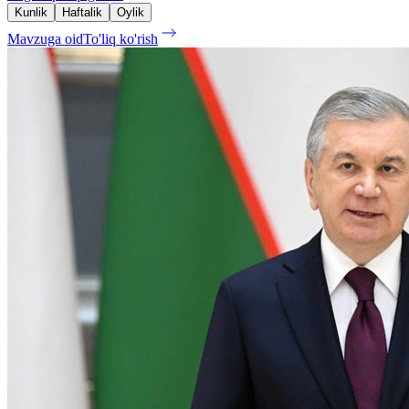
Kunlik
Haftalik
Oylik
Mavzuga oid
To'liq ko'rish