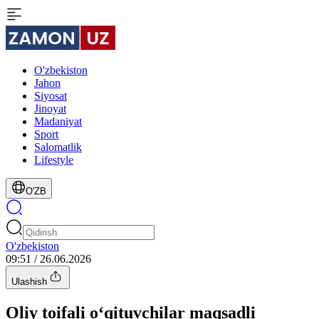
O'zbekiston
Jahon
Siyosat
Jinoyat
Madaniyat
Sport
Salomatlik
Lifestyle
O'ZB
O'zbekiston
09:51 / 26.06.2026
Ulashish
Oliy toifali o‘qituvchilar maqsadli