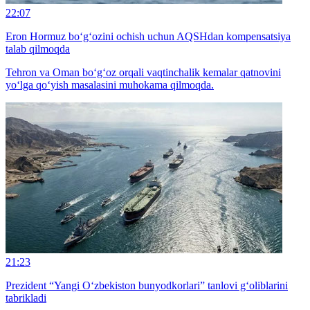
22:07
Eron Hormuz bo‘g‘ozini ochish uchun AQSHdan kompensatsiya
talab qilmoqda
Tehron va Oman bo‘g‘oz orqali vaqtinchalik kemalar qatnovini
yo‘lga qo‘yish masalasini muhokama qilmoqda.
21:23
Prezident “Yangi O‘zbekiston bunyodkorlari” tanlovi g‘oliblarini
tabrikladi