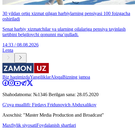
30 yildan ortiq xizmat qilgan harbiylarning pensiyasi 100 foizgacha
oshiriladi
Senat harbiy xizmatchilar va ularning oilalariga pensiya tayinlash
tartibini belgilovchi qonunni ma’qulladi.
14:33 / 08.08.2026
Lenta
Biz haqimizda
Yangiliklar
Aloqa
Bizning jamoa
Shahodatnoma: №1346 Berilgan sana: 28.05.2020
G'oya muallifi: Firdavs Fridunovich Abduxalikov
Asoschisi: "Master Media Production and Broadcast"
Maxfiylik siyosati
Foydalanish shartlari