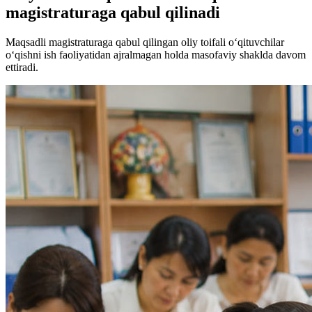
magistraturaga qabul qilinadi
Maqsadli magistraturaga qabul qilingan oliy toifali o‘qituvchilar
o‘qishni ish faoliyatidan ajralmagan holda masofaviy shaklda davom
ettiradi.