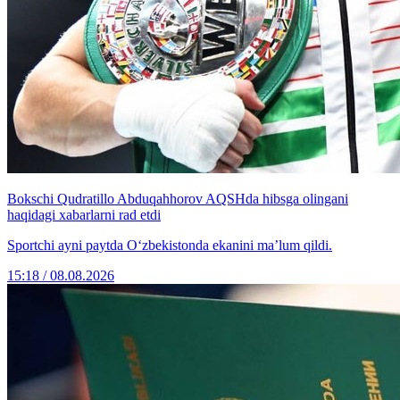
Bokschi Qudratillo Abduqahhorov AQSHda hibsga olingani
haqidagi xabarlarni rad etdi
Sportchi ayni paytda O‘zbekistonda ekanini ma’lum qildi.
15:18 / 08.08.2026