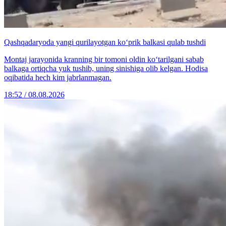
Qashqadaryoda yangi qurilayotgan ko‘prik balkasi qulab tushdi
Montaj jarayonida kranning bir tomoni oldin ko‘tarilgani sabab
balkaga ortiqcha yuk tushib, uning sinishiga olib kelgan. Hodisa
oqibatida hech kim jabrlanmagan.
18:52 / 08.08.2026