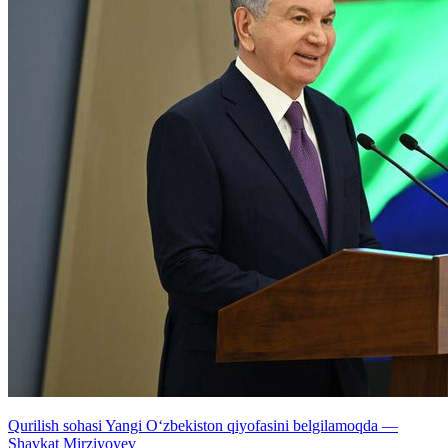
Qurilish sohasi Yangi O‘zbekiston qiyofasini belgilamoqda —
Shavkat Mirziyoyev