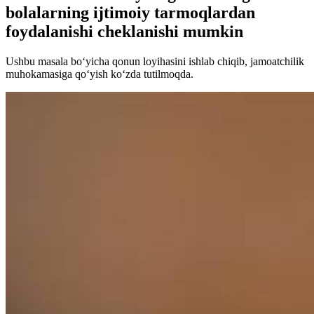
bolalarning ijtimoiy tarmoqlardan
foydalanishi cheklanishi mumkin
Ushbu masala bo‘yicha qonun loyihasini ishlab chiqib, jamoatchilik
muhokamasiga qo‘yish ko‘zda tutilmoqda.