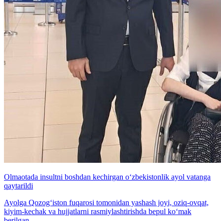
Olmaotada insultni boshdan kechirgan o‘zbekistonlik ayol vatanga
qaytarildi
Ayolga Qozog‘iston fuqarosi tomonidan yashash joyi, oziq-ovqat,
kiyim-kechak va hujjatlarni rasmiylashtirishda bepul ko‘mak
berilgan.