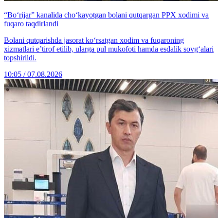
“Bo‘rijar” kanalida cho‘kayotgan bolani qutqargan PPX xodimi va
fuqaro taqdirlandi
Bolani qutqarishda jasorat ko‘rsatgan xodim va fuqaroning
xizmatlari e’tirof etilib, ularga pul mukofoti hamda esdalik sovg‘alari
topshirildi.
10:05 / 07.08.2026