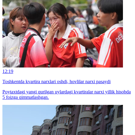
12:19
Toshkentda kvartira narxlari oshdi, hovlilar narxi pasaydi
Poytaxtdagi yangi qurilgan uylardagi kvartiralar narxi yillik hisobda
5 foizga qimmatlashgan.