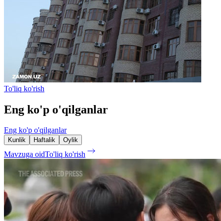
To'liq ko'rish
Eng ko'p o'qilganlar
Eng ko'p o'qilganlar
Kunlik
Haftalik
Oylik
Mavzuga oid
To'liq ko'rish