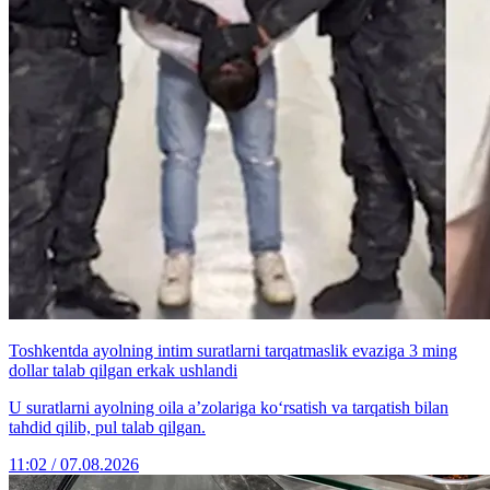
Toshkentda ayolning intim suratlarni tarqatmaslik evaziga 3 ming
dollar talab qilgan erkak ushlandi
U suratlarni ayolning oila a’zolariga ko‘rsatish va tarqatish bilan
tahdid qilib, pul talab qilgan.
11:02 / 07.08.2026