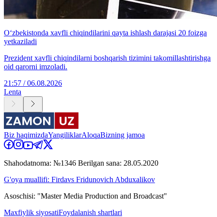
O‘zbekistonda xavfli chiqindilarini qayta ishlash darajasi 20 foizga
yetkaziladi
Prezident xavfli chiqindilarni boshqarish tizimini takomillashtirishga
oid qarorni imzoladi.
21:57 / 06.08.2026
Lenta
Biz haqimizda
Yangiliklar
Aloqa
Bizning jamoa
Shahodatnoma: №1346 Berilgan sana: 28.05.2020
G'oya muallifi: Firdavs Fridunovich Abduxalikov
Asoschisi: "Master Media Production and Broadcast"
Maxfiylik siyosati
Foydalanish shartlari