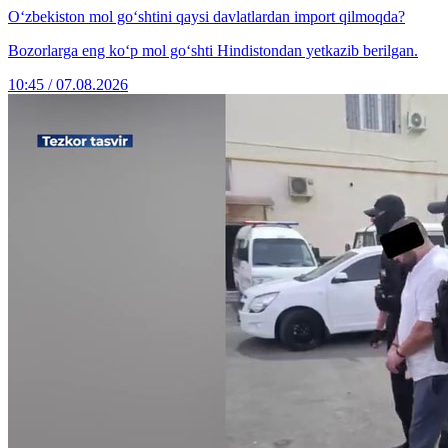
O‘zbekiston mol go‘shtini qaysi davlatlardan import qilmoqda?
Bozorlarga eng ko‘p mol go‘shti Hindistondan yetkazib berilgan.
10:45 / 07.08.2026