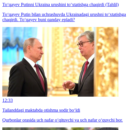
To‘qayev Putinni Ukraina urushini to‘xtatishga chaqirdi (Tahlil)
To‘qayev Putin bilan uchrashuvda Ukrainadagi urushni to‘xtatishga
chaqirdi. To‘qayev buni qanday epladi?
12:33
Tailanddagi maktabda otishma sodir bo‘ldi
Qurbonlar orasida uch nafar o‘qituvchi va uch nafar o‘quvchi bor.