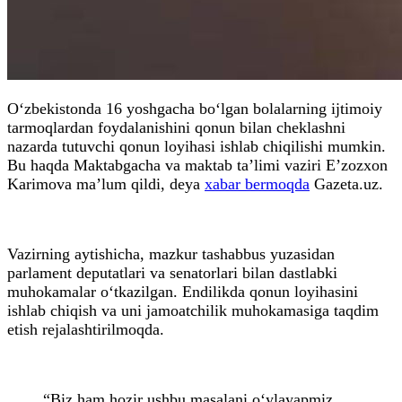
O‘zbekistonda 16 yoshgacha bo‘lgan bolalarning ijtimoiy
tarmoqlardan foydalanishini qonun bilan cheklashni
nazarda tutuvchi qonun loyihasi ishlab chiqilishi mumkin.
Bu haqda Maktabgacha va maktab ta’limi vaziri E’zozxon
Karimova ma’lum qildi, deya
xabar bermoqda
Gazeta.uz.
Vazirning aytishicha, mazkur tashabbus yuzasidan
parlament deputatlari va senatorlari bilan dastlabki
muhokamalar o‘tkazilgan. Endilikda qonun loyihasini
ishlab chiqish va uni jamoatchilik muhokamasiga taqdim
etish rejalashtirilmoqda.
“Biz ham hozir ushbu masalani o‘ylayapmiz.