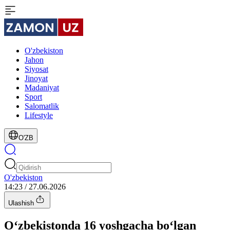
O'zbekiston
Jahon
Siyosat
Jinoyat
Madaniyat
Sport
Salomatlik
Lifestyle
O'ZB
O'zbekiston
14:23 / 27.06.2026
Ulashish
O‘zbekistonda 16 yoshgacha bo‘lgan