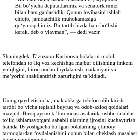
Bu bo‘yicha deputatlarimiz va senatorlarimiz
bilan ham gaplashdik. Qonun loyihasini ishlab
chiqib, jamoatchilik muhokamasiga
qo‘ymoqchimiz. Bu tartib bizda ham bo‘lishi
kerak, deb o‘ylayman”, — dedi vazir.
Shuningdek, E’zozxon Karimova bolalarni mobil
telefondan to‘liq voz kechishga majbur qilishning imkoni
yo‘qligini, biroq undan foydalanish madaniyati va
me’yorini shakllantirish zarurligini ta’kidladi.
Uning qayd etishicha, maktablarga telefon olib kirish
tartibi bo‘yicha tegishli buyruq va odob-axloq qoidalari
mavjud. Biroq ayrim ta’lim muassasalarida ushbu talablar
to‘liq ishlamayotgani sababli ularning ijrosini kuchaytirish
hamda 16 yoshgacha bo‘lgan bolalarning ijtimoiy
tarmoqlardan foydalanishini qonun bilan cheklash masalasi
ko‘rib chiqilmoqda.