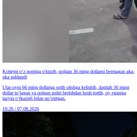
Kottejni o‘z nomiga o'tqizib, qolgan 36 ming dollarni bermagan aka-
uka ushlandi
Ular uyni 66 ming dollarga sotib olishga kelishib, dastlab 30 ming
dollar to‘lagan va qolgan pulni berishdan bosh tortib, uy egasiga
tazyiq o‘tkazish bilan qo‘rqitgan.
10:26 / 07.08.2026