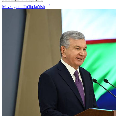
Mavzuga oid
To'liq ko'rish