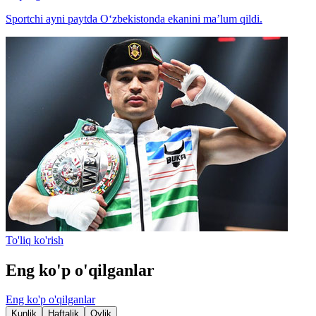
Sportchi ayni paytda O‘zbekistonda ekanini ma’lum qildi.
To'liq ko'rish
Eng ko'p o'qilganlar
Eng ko'p o'qilganlar
Kunlik
Haftalik
Oylik