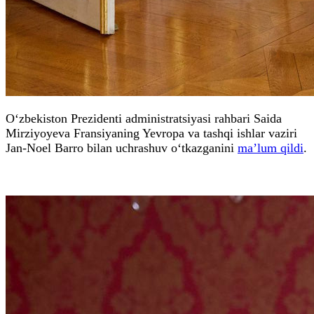
O‘zbekiston Prezidenti administratsiyasi rahbari Saida
Mirziyoyeva Fransiyaning Yevropa va tashqi ishlar vaziri
Jan-Noel Barro bilan uchrashuv o‘tkazganini
ma’lum qildi
.