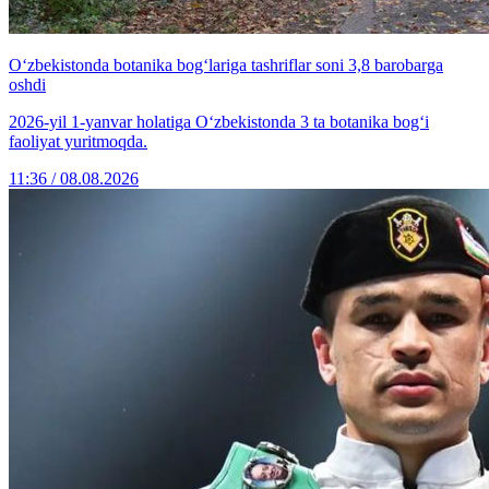
O‘zbekistonda botanika bog‘lariga tashriflar soni 3,8 barobarga
oshdi
2026-yil 1-yanvar holatiga O‘zbekistonda 3 ta botanika bog‘i
faoliyat yuritmoqda.
11:36 / 08.08.2026