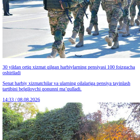
30 yildan ortiq xizmat qilgan harbiylarning pensiyasi 100 foizgacha
oshiriladi
Senat harbiy xizmatchilar va ularning oilalariga pensiya tayinlash
tartibini belgilovchi qonunni ma’qulladi.
14:33 / 08.08.2026