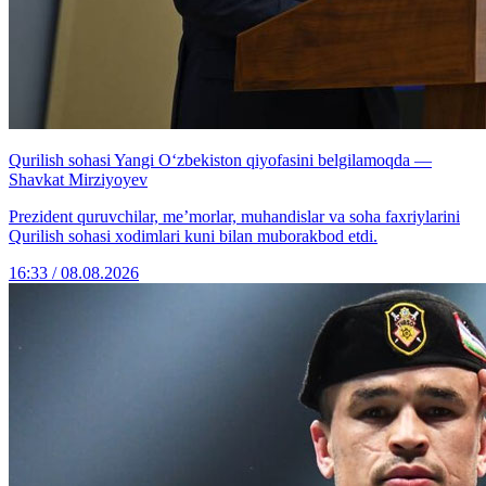
Qurilish sohasi Yangi O‘zbekiston qiyofasini belgilamoqda —
Shavkat Mirziyoyev
Prezident quruvchilar, me’morlar, muhandislar va soha faxriylarini
Qurilish sohasi xodimlari kuni bilan muborakbod etdi.
16:33 / 08.08.2026