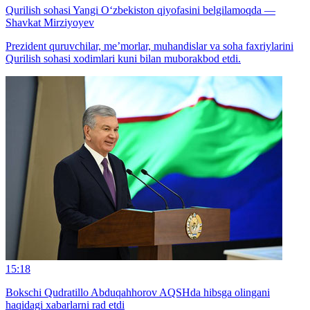
Qurilish sohasi Yangi O‘zbekiston qiyofasini belgilamoqda —
Shavkat Mirziyoyev
Prezident quruvchilar, me’morlar, muhandislar va soha faxriylarini
Qurilish sohasi xodimlari kuni bilan muborakbod etdi.
15:18
Bokschi Qudratillo Abduqahhorov AQSHda hibsga olingani
haqidagi xabarlarni rad etdi