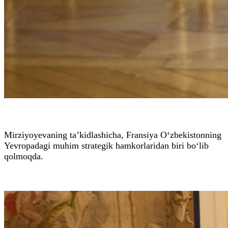
Mirziyoyevaning ta’kidlashicha, Fransiya O‘zbekistonning
Yevropadagi muhim strategik hamkorlaridan biri bo‘lib
qolmoqda.