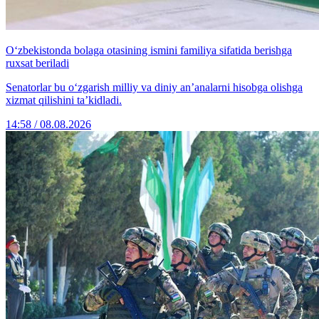
O‘zbekistonda bolaga otasining ismini familiya sifatida berishga
ruxsat beriladi
Senatorlar bu o‘zgarish milliy va diniy an’analarni hisobga olishga
xizmat qilishini ta’kidladi.
14:58 / 08.08.2026