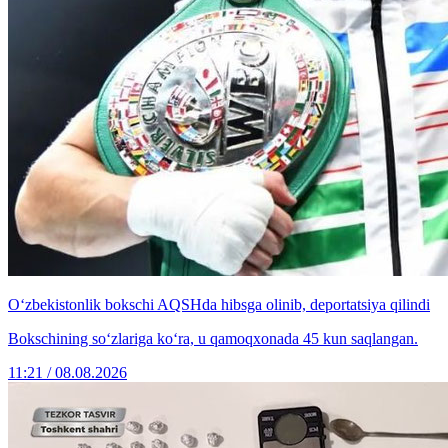
O‘zbekistonlik bokschi AQSHda hibsga olinib, deportatsiya qilindi
Bokschining so‘zlariga ko‘ra, u qamoqxonada 45 kun saqlangan.
11:21 / 08.08.2026