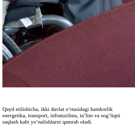
Qayd etilishicha, ikki davlat o‘rtasidagi hamkorlik
energetika, transport, infratuzilma, ta’lim va sog‘liqni
saqlash kabi yo‘nalishlarni qamrab oladi.