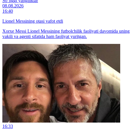
So‘nggi yangiliklar
08.08.2026
16:40
Lionel Messining otasi vafot etdi
Xorxe Messi Lionel Messining futbolchilik faoliyati davomida uning
vakili va agenti sifatida ham faoliyat yuritgan.
16:33