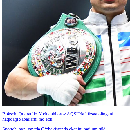
Bokschi Qudratillo Abduqahhorov AQSHda hibsga olingani
haqidagi xabarlarni rad etdi
Sportchi ayni paytda O‘zbekistonda ekanini ma’lum qildi.