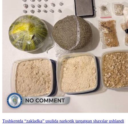
Toshkentda “zakladka” usulida narkotik tarqatgan shaxslar ushlandi