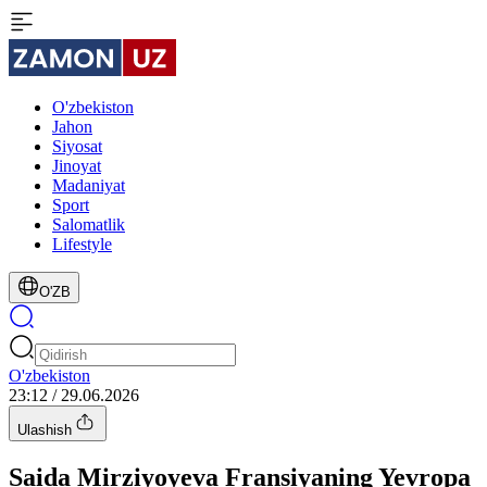
O'zbekiston
Jahon
Siyosat
Jinoyat
Madaniyat
Sport
Salomatlik
Lifestyle
O'ZB
O'zbekiston
23:12 / 29.06.2026
Ulashish
Saida Mirziyoyeva Fransiyaning Yevropa