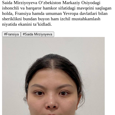
Saida Mirziyoyeva O‘zbekiston Markaziy Osiyodagi
ishonchli va barqaror hamkor sifatidagi mavqeini saqlagan
holda, Fransiya hamda umuman Yevropa davlatlari bilan
sheriklikni bundan buyon ham izchil mustahkamlash
niyatida ekanini ta’kidladi.
#Fransiya
#Saida Mirziyoyeva