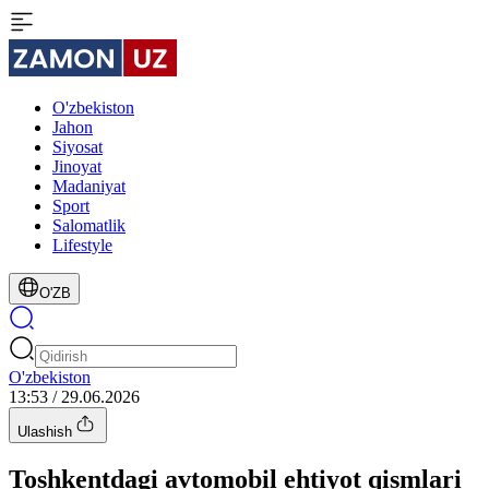
O'zbekiston
Jahon
Siyosat
Jinoyat
Madaniyat
Sport
Salomatlik
Lifestyle
O'ZB
O'zbekiston
13:53 / 29.06.2026
Ulashish
Toshkentdagi avtomobil ehtiyot qismlari