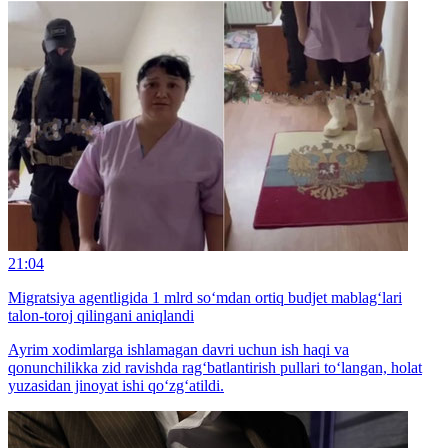
21:04
Migratsiya agentligida 1 mlrd so‘mdan ortiq budjet mablag‘lari
talon-toroj qilingani aniqlandi
Ayrim xodimlarga ishlamagan davri uchun ish haqi va
qonunchilikka zid ravishda rag‘batlantirish pullari to‘langan, holat
yuzasidan jinoyat ishi qo‘zg‘atildi.