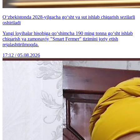
O‘zbekistonda 2028-yilgacha go‘sht va sut ishlab chiqarish sezilarli
oshiriladi
Yangi loyihalar hisobiga qo‘shimcha 190 ming tonna go‘sht ishlab
chiqarish va zamonaviy "Smart Fermer" tizimini joriy etish
rejalashtirilmoqda.
17:12 / 05.08.2026