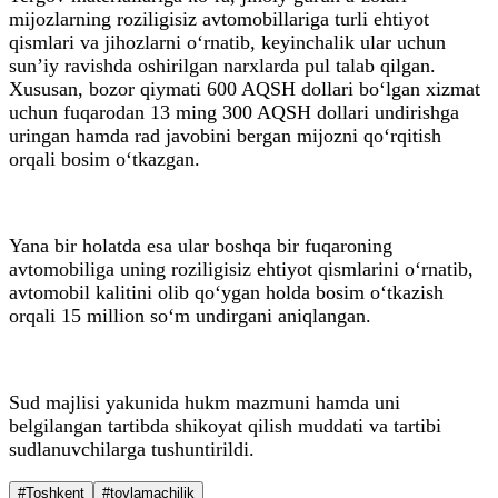
mijozlarning roziligisiz avtomobillariga turli ehtiyot
qismlari va jihozlarni o‘rnatib, keyinchalik ular uchun
sun’iy ravishda oshirilgan narxlarda pul talab qilgan.
Xususan, bozor qiymati 600 AQSH dollari bo‘lgan xizmat
uchun fuqarodan 13 ming 300 AQSH dollari undirishga
uringan hamda rad javobini bergan mijozni qo‘rqitish
orqali bosim o‘tkazgan.
Yana bir holatda esa ular boshqa bir fuqaroning
avtomobiliga uning roziligisiz ehtiyot qismlarini o‘rnatib,
avtomobil kalitini olib qo‘ygan holda bosim o‘tkazish
orqali 15 million so‘m undirgani aniqlangan.
Sud majlisi yakunida hukm mazmuni hamda uni
belgilangan tartibda shikoyat qilish muddati va tartibi
sudlanuvchilarga tushuntirildi.
#Toshkent
#tovlamachilik