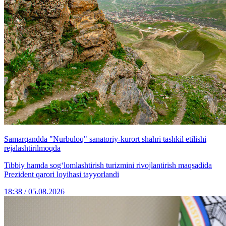
Samarqandda "Nurbuloq" sanatoriy-kurort shahri tashkil etilishi
rejalashtirilmoqda
Tibbiy hamda sog‘lomlashtirish turizmini rivojlantirish maqsadida
Prezident qarori loyihasi tayyorlandi
18:38 / 05.08.2026