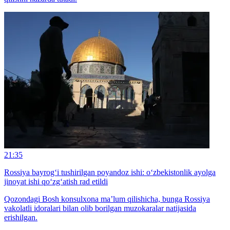
21:35
Rossiya bayrog‘i tushirilgan poyandoz ishi: o‘zbekistonlik ayolga
jinoyat ishi qo‘zg‘atish rad etildi
Qozondagi Bosh konsulxona ma’lum qilishicha, bunga Rossiya
vakolatli idoralari bilan olib borilgan muzokaralar natijasida
erishilgan.