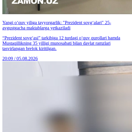
Yangi o‘quv yiliga tayyorgarlik: "Prezident sovg‘alari" 25-
avgustgacha maktablarga yetkaziladi
“Prezident sovg‘asi” tarkibiga 12 turdagi o‘quv qurollari hamda
Mustaqillikning 35 yilligi munosabati bilan davlat ramzlari
tasvirlangan brelok kiritilgan.
20:09 / 05.08.2026