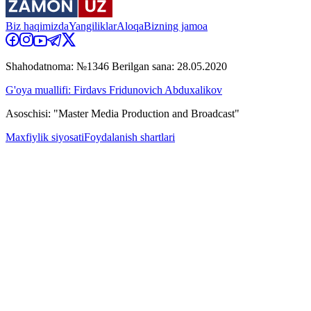
Biz haqimizda
Yangiliklar
Aloqa
Bizning jamoa
Shahodatnoma: №1346 Berilgan sana: 28.05.2020
G'oya muallifi: Firdavs Fridunovich Abduxalikov
Asoschisi: "Master Media Production and Broadcast"
Maxfiylik siyosati
Foydalanish shartlari