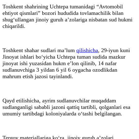
Toshkent shahrining Uchtepa tumanidagi “Avtomobil
ehtiyot qismlari” bozori hududida tovlamachilik bilan
shug‘ullangan jinoiy guruh a’zolariga nisbatan sud hukmi
chiqarildi.
Toshkent shahar sudlari ma’lum
qilishicha
, 29-iyun kuni
Jinoyat ishlari bo‘yicha Uchtepa tuman sudida mazkur
jinoyat ishi yuzasidan hukm e’lon qilinib, 14 nafar
sudlanuvchiga 3 yildan 6 yil 6 oygacha ozodlikdan
mahrum etish jazosi tayinlandi.
Qayd etilishicha, ayrim sudlanuvchilar muqaddam
sudlanganligi sababli jazoni qattiq tartibli, qolganlari esa
umumiy tartibdagi koloniyalarda o‘tashi belgilangan.
Tergov materiallariga ko‘ra, jinoiy guruh a’zolari