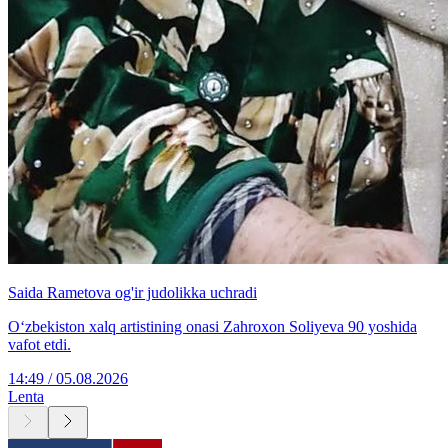
Saida Rametova og'ir judolikka uchradi
O‘zbekiston xalq artistining onasi Zahroxon Soliyeva 90 yoshida
vafot etdi.
14:49 / 05.08.2026
Lenta