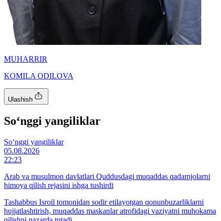
MUHARRIR
KOMILA ODILOVA
Ulashish
So‘nggi yangiliklar
So‘nggi yangiliklar
05.08.2026
22:23
Arab va musulmon davlatlari Quddusdagi muqaddas qadamjolarni
himoya qilish rejasini ishga tushirdi
Tashabbus Isroil tomonidan sodir etilayotgan qonunbuzarliklarni
hujjatlashtirish, muqaddas maskanlar atrofidagi vaziyatni muhokama
qilishni nazarda tutadi.