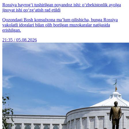
Rossiya bayrog‘i tushirilgan poyandoz ishi: o‘zbekistonlik ayolga
jinoyat ishi qo‘zg‘atish rad etildi
Qozondagi Bosh konsulxona ma’lum qilishicha, bunga Rossiya
vakolatli idoralari bilan olib borilgan muzokaralar natijasida
erishilgan.
21:35 / 05.08.2026