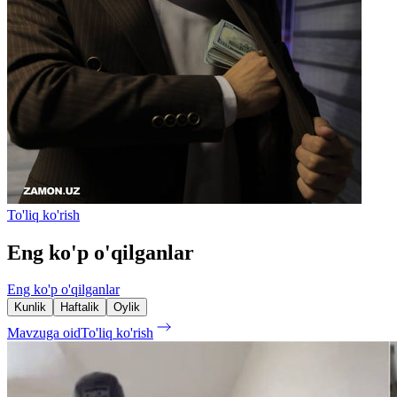
To'liq ko'rish
Eng ko'p o'qilganlar
Eng ko'p o'qilganlar
Kunlik
Haftalik
Oylik
Mavzuga oid
To'liq ko'rish