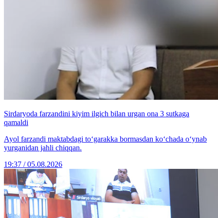
Sirdaryoda farzandini kiyim ilgich bilan urgan ona 3 sutkaga
qamaldi
Ayol farzandi maktabdagi to‘garakka bormasdan ko‘chada o‘ynab
yurganidan jahli chiqqan.
19:37 / 05.08.2026