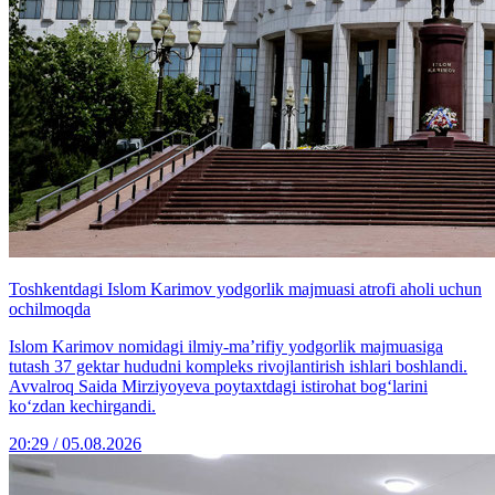
Toshkentdagi Islom Karimov yodgorlik majmuasi atrofi aholi uchun
ochilmoqda
Islom Karimov nomidagi ilmiy-ma’rifiy yodgorlik majmuasiga
tutash 37 gektar hududni kompleks rivojlantirish ishlari boshlandi.
Avvalroq Saida Mirziyoyeva poytaxtdagi istirohat bog‘larini
ko‘zdan kechirgandi.
20:29 / 05.08.2026