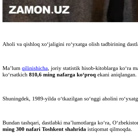
Aholi va qishloq xo‘jaligini ro‘yxatga olish tadbirining dast
Ma’lum
qilinishicha
, joriy statistik hisob-kitoblarga ko‘ra 
ko‘rsatkich
810,6 ming nafarga ko‘proq
ekani aniqlangan.
Shuningdek, 1989-yilda o‘tkazilgan so‘nggi aholini ro‘yxatga
Bundan tashqari, dastlabki ma’lumotlarga ko‘ra, O‘zbekist
ming 300 nafari Toshkent shahrida
istiqomat qilmoqda.