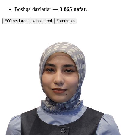
Boshqa davlatlar —
3 865 nafar
.
#O'zbekiston
#aholi_soni
#statistika