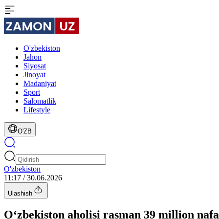
O'zbekiston
Jahon
Siyosat
Jinoyat
Madaniyat
Sport
Salomatlik
Lifestyle
O'ZB
O'zbekiston
11:17 / 30.06.2026
Ulashish
O‘zbekiston aholisi rasman 39 million naf