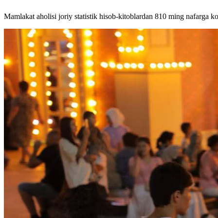
Mamlakat aholisi joriy statistik hisob-kitoblardan 810 ming nafarga k