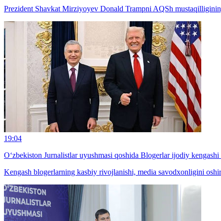
Prezident Shavkat Mirziyoyev Donald Trampni AQSh mustaqilligining 250
19:04
O‘zbekiston Jurnalistlar uyushmasi qoshida Blogerlar ijodiy kengashi t
Kengash blogerlarning kasbiy rivojlanishi, media savodxonligini oshir