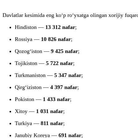
Davlatlar kesimida eng ko‘p ro‘yxatga olingan xorijiy fuqaro
Hindiston —
13 312 nafar
;
Rossiya —
10 826 nafar
;
Qozog‘iston —
9 425 nafar
;
Tojikiston —
5 722 nafar
;
Turkmaniston —
5 347 nafar
;
Qirg‘iziston —
4 397 nafar
;
Pokiston —
1 433 nafar
;
Xitoy —
1 031 nafar
;
Turkiya —
811 nafar
;
Janubiy Koreya —
691 nafar
;