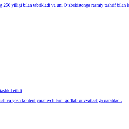
 yilligi bilan tabrikladi va uni O‘zbekistonga rasmiy tashrif bilan kel
ashkil etildi
ish va yosh kontent yaratuvchilarni qo‘llab-quvvatlashga qaratiladi.