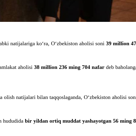
labki natijalariga ko‘ra, O‘zbekiston aholisi soni
39 million 4
mamlakat aholisi
38 million 236 ming 704 nafar
deb baholanga
 olish natijalari bilan taqqoslaganda, O‘zbekiston aholisi so
on hududida
bir yildan ortiq muddat yashayotgan 56 ming 8