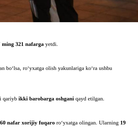
7 ming 321 nafarga
yetdi.
n bo‘lsa, ro‘yxatga olish yakunlariga ko‘ra ushbu
ni qariyb
ikki barobarga oshgani
qayd etilgan.
60 nafar xorijiy fuqaro
ro‘yxatga olingan. Ularning
19