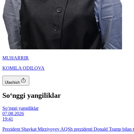
MUHARRIR
KOMILA ODILOVA
Ulashish
So‘nggi yangiliklar
So‘nggi yangiliklar
07.08.2026
19:41
Prezident Shavkat Mirziyoyev AQSh prezidenti Donald Tramp bilan te