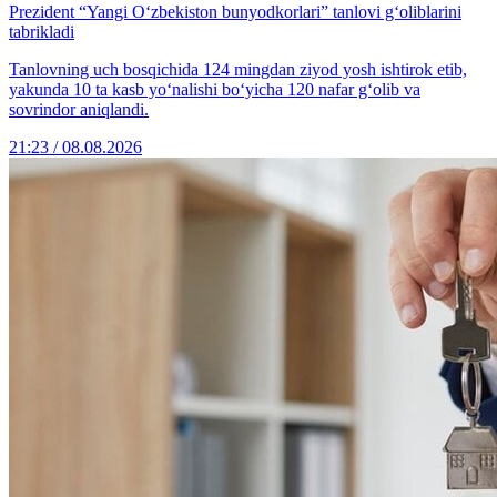
Prezident “Yangi O‘zbekiston bunyodkorlari” tanlovi g‘oliblarini
tabrikladi
Tanlovning uch bosqichida 124 mingdan ziyod yosh ishtirok etib,
yakunda 10 ta kasb yo‘nalishi bo‘yicha 120 nafar g‘olib va
sovrindor aniqlandi.
21:23 / 08.08.2026