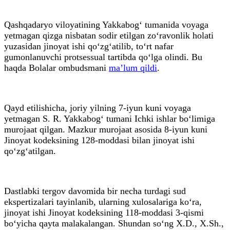
Qashqadaryo viloyatining Yakkabog‘ tumanida voyaga
yetmagan qizga nisbatan sodir etilgan zo‘ravonlik holati
yuzasidan jinoyat ishi qo‘zg‘atilib, to‘rt nafar
gumonlanuvchi protsessual tartibda qo‘lga olindi. Bu
haqda Bolalar ombudsmani
ma’lum qildi
.
Qayd etilishicha, joriy yilning 7-iyun kuni voyaga
yetmagan S. R. Yakkabog‘ tumani Ichki ishlar bo‘limiga
murojaat qilgan. Mazkur murojaat asosida 8-iyun kuni
Jinoyat kodeksining 128-moddasi bilan jinoyat ishi
qo‘zg‘atilgan.
Dastlabki tergov davomida bir necha turdagi sud
ekspertizalari tayinlanib, ularning xulosalariga ko‘ra,
jinoyat ishi Jinoyat kodeksining 118-moddasi 3-qismi
bo‘yicha qayta malakalangan. Shundan so‘ng X.D., X.Sh.,