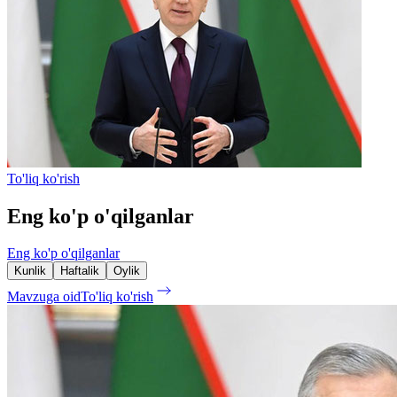
To'liq ko'rish
Eng ko'p o'qilganlar
Eng ko'p o'qilganlar
Kunlik
Haftalik
Oylik
Mavzuga oid
To'liq ko'rish