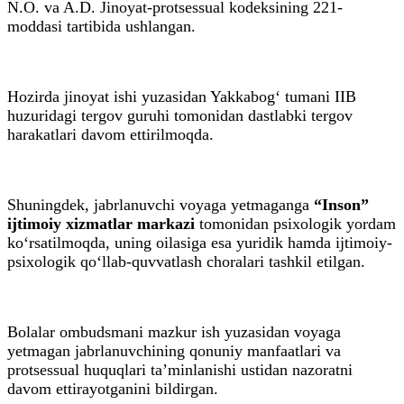
N.O. va A.D. Jinoyat-protsessual kodeksining 221-
moddasi tartibida ushlangan.
Hozirda jinoyat ishi yuzasidan Yakkabog‘ tumani IIB
huzuridagi tergov guruhi tomonidan dastlabki tergov
harakatlari davom ettirilmoqda.
Shuningdek, jabrlanuvchi voyaga yetmaganga
“Inson”
ijtimoiy xizmatlar markazi
tomonidan psixologik yordam
ko‘rsatilmoqda, uning oilasiga esa yuridik hamda ijtimoiy-
psixologik qo‘llab-quvvatlash choralari tashkil etilgan.
Bolalar ombudsmani mazkur ish yuzasidan voyaga
yetmagan jabrlanuvchining qonuniy manfaatlari va
protsessual huquqlari ta’minlanishi ustidan nazoratni
davom ettirayotganini bildirgan.