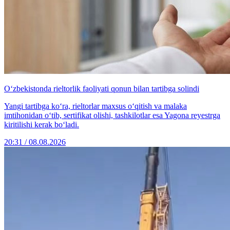
O‘zbekistonda rieltorlik faoliyati qonun bilan tartibga solindi
Yangi tartibga ko‘ra, rieltorlar maxsus o‘qitish va malaka
imtihonidan o‘tib, sertifikat olishi, tashkilotlar esa Yagona reyestrga
kiritilishi kerak bo‘ladi.
20:31 / 08.08.2026