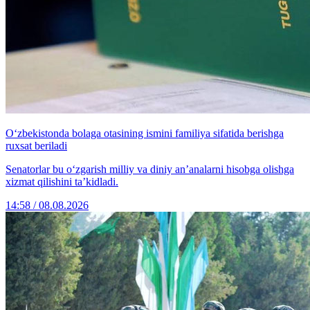
O‘zbekistonda bolaga otasining ismini familiya sifatida berishga
ruxsat beriladi
Senatorlar bu o‘zgarish milliy va diniy an’analarni hisobga olishga
xizmat qilishini ta’kidladi.
14:58 / 08.08.2026