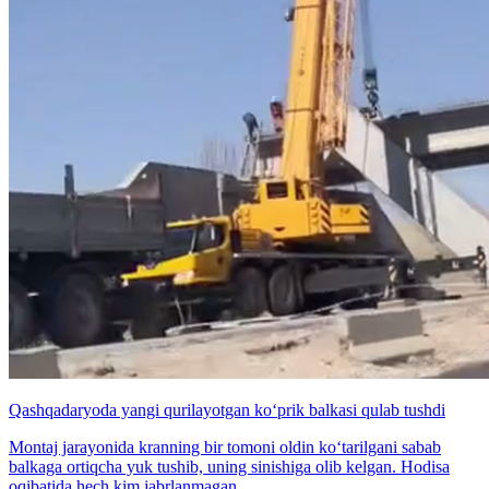
Qashqadaryoda yangi qurilayotgan ko‘prik balkasi qulab tushdi
Montaj jarayonida kranning bir tomoni oldin ko‘tarilgani sabab
balkaga ortiqcha yuk tushib, uning sinishiga olib kelgan. Hodisa
oqibatida hech kim jabrlanmagan.