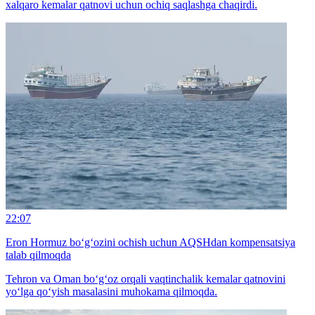
xalqaro kemalar qatnovi uchun ochiq saqlashga chaqirdi.
22:07
Eron Hormuz bo‘g‘ozini ochish uchun AQSHdan kompensatsiya
talab qilmoqda
Tehron va Oman bo‘g‘oz orqali vaqtinchalik kemalar qatnovini
yo‘lga qo‘yish masalasini muhokama qilmoqda.