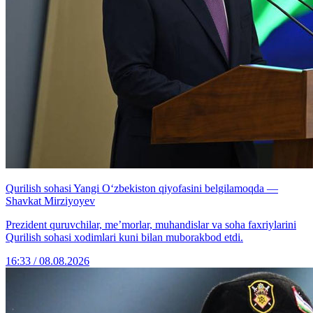
Qurilish sohasi Yangi O‘zbekiston qiyofasini belgilamoqda —
Shavkat Mirziyoyev
Prezident quruvchilar, me’morlar, muhandislar va soha faxriylarini
Qurilish sohasi xodimlari kuni bilan muborakbod etdi.
16:33 / 08.08.2026