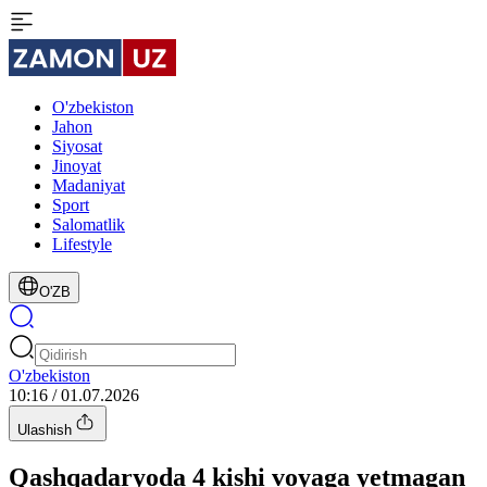
O'zbekiston
Jahon
Siyosat
Jinoyat
Madaniyat
Sport
Salomatlik
Lifestyle
O'ZB
O'zbekiston
10:16 / 01.07.2026
Ulashish
Qashqadaryoda 4 kishi voyaga yetmagan