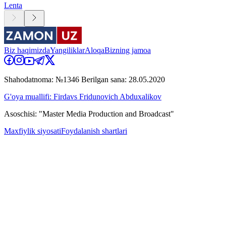
Lenta
Biz haqimizda
Yangiliklar
Aloqa
Bizning jamoa
Shahodatnoma: №1346 Berilgan sana: 28.05.2020
G'oya muallifi: Firdavs Fridunovich Abduxalikov
Asoschisi: "Master Media Production and Broadcast"
Maxfiylik siyosati
Foydalanish shartlari