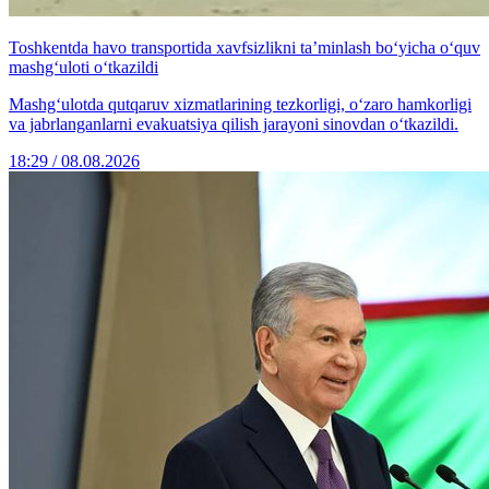
Toshkentda havo transportida xavfsizlikni ta’minlash bo‘yicha o‘quv
mashg‘uloti o‘tkazildi
Mashg‘ulotda qutqaruv xizmatlarining tezkorligi, o‘zaro hamkorligi
va jabrlanganlarni evakuatsiya qilish jarayoni sinovdan o‘tkazildi.
18:29 / 08.08.2026