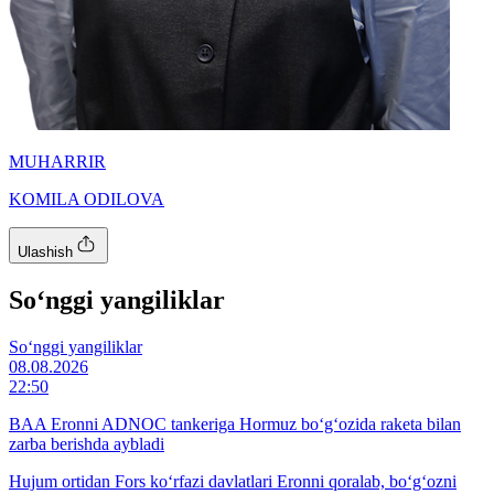
MUHARRIR
KOMILA ODILOVA
Ulashish
So‘nggi yangiliklar
So‘nggi yangiliklar
08.08.2026
22:50
BAA Eronni ADNOC tankeriga Hormuz bo‘g‘ozida raketa bilan
zarba berishda aybladi
Hujum ortidan Fors ko‘rfazi davlatlari Eronni qoralab, bo‘g‘ozni