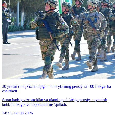
30 yildan ortiq xizmat qilgan harbiylarning pensiyasi 100 foizgacha
oshiriladi
Senat harbiy xizmatchilar va ularning oilalariga pensiya tayinlash
tartibini belgilovchi qonunni ma’qulladi.
14:33 / 08.08.2026