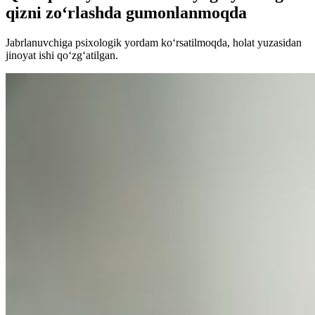
qizni zo‘rlashda gumonlanmoqda
Jabrlanuvchiga psixologik yordam ko‘rsatilmoqda, holat yuzasidan
jinoyat ishi qo‘zg‘atilgan.