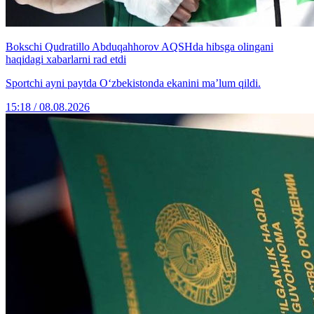
Bokschi Qudratillo Abduqahhorov AQSHda hibsga olingani
haqidagi xabarlarni rad etdi
Sportchi ayni paytda O‘zbekistonda ekanini ma’lum qildi.
15:18 / 08.08.2026