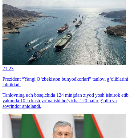
21:23
Prezident “Yangi O‘zbekiston bunyodkorlari” tanlovi g‘oliblarini
tabrikladi
Tanlovning uch bosqichida 124 mingdan ziyod yosh ishtirok etib,
yakunda 10 ta kasb yo‘nalishi bo‘yicha 120 nafar g‘olib va
sovrindor aniqlandi.