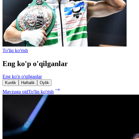
To'liq ko'rish
Eng ko'p o'qilganlar
Eng ko'p o'qilganlar
Kunlik
Haftalik
Oylik
Mavzuga oid
To'liq ko'rish