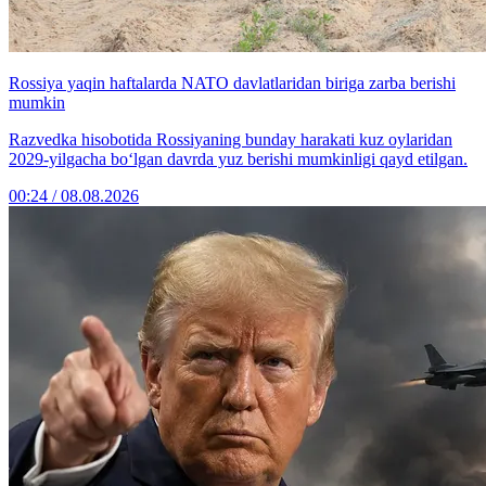
Rossiya yaqin haftalarda NATO davlatlaridan biriga zarba berishi
mumkin
Razvedka hisobotida Rossiyaning bunday harakati kuz oylaridan
2029-yilgacha bo‘lgan davrda yuz berishi mumkinligi qayd etilgan.
00:24 / 08.08.2026