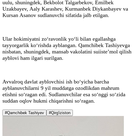
uulu, shuningdek, Bekbolot Talgarbekov, Emilbek
Uzakbayev, Aaly Karashev, Kurmanbek Diykanbayev va
Kursan Asanov sudlanuvchi sifatida jalb etilgan.
Ular hokimiyatni zo‘ravonlik yo‘li bilan egallashga
tayyorgarlik ko‘rishda ayblangan. Qamchibek Tashiyevga
nisbatan, shuningdek, mansab vakolatini suiiste’mol qilish
ayblovi ham ilgari surilgan.
Avvalroq davlat ayblovchisi ish bo‘yicha barcha
ayblanuvchilarni 9 yil muddatga ozodlikdan mahrum
etishni so‘ragan edi. Sudlanuvchilar esa so‘nggi so‘zida
suddan oqlov hukmi chiqarishni so‘ragan.
#Qamchibek Tashiyev
#Qirg'iziston