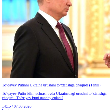
To‘qayev Putinni Ukraina urushini to‘xtatishga chaqirdi (Tahlil)
To‘qayev Putin bilan uchrashuvda Ukrainadagi urushni to‘xtatishga
chaqirdi. To‘qayev buni qanday epladi?
14:15 / 07.08.2026