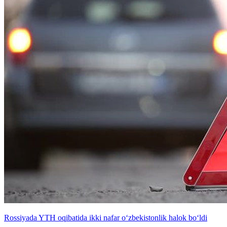
Rossiyada YTH oqibatida ikki nafar o‘zbekistonlik halok bo‘ldi