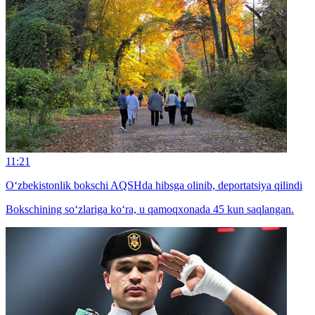
11:21
O‘zbekistonlik bokschi AQSHda hibsga olinib, deportatsiya qilindi
Bokschining so‘zlariga ko‘ra, u qamoqxonada 45 kun saqlangan.