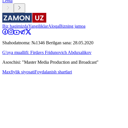
Lenta
Biz haqimizda
Yangiliklar
Aloqa
Bizning jamoa
Shahodatnoma: №1346 Berilgan sana: 28.05.2020
G'oya muallifi: Firdavs Fridunovich Abduxalikov
Asoschisi: "Master Media Production and Broadcast"
Maxfiylik siyosati
Foydalanish shartlari