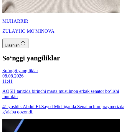
MUHARRIR
ZULAYHO MO'MINOVA
Ulashish
So‘nggi yangiliklar
So‘nggi yangiliklar
08.08.2026
11:41
AQSH tarixida birinchi marta musulmon erkak senator bo‘lishi
mumkin
41 yoshlik Abdul El-Sayed Michiganda Senat uchun praymerizda
g‘alaba qozondi.