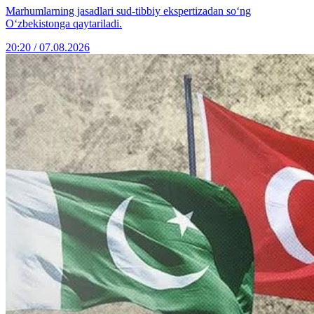
Marhumlarning jasadlari sud-tibbiy ekspertizadan so‘ng
O‘zbekistonga qaytariladi.
20:20 / 07.08.2026