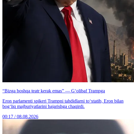
“Bizga boshqa teatr kerak emas” — G‘olibaf Trampga
Eron parlamenti spikeri Trampni tahdidlarni to‘xtatib, Eron bilan
bog‘liq majburiyatlarini bajarishga chaqirdi.
00:17 / 08.08.2026