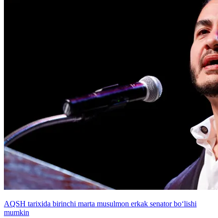
AQSH tarixida birinchi marta musulmon erkak senator bo‘lishi
mumkin