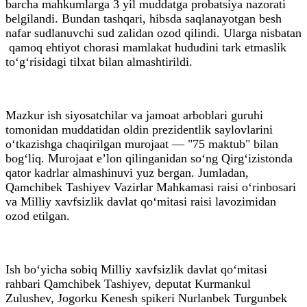
barcha mahkumlarga 3 yil muddatga probatsiya nazorati
belgilandi. Bundan tashqari, hibsda saqlanayotgan besh
nafar sudlanuvchi sud zalidan ozod qilindi. Ularga nisbatan
qamoq ehtiyot chorasi mamlakat hududini tark etmaslik
to‘g‘risidagi tilxat bilan almashtirildi.
Mazkur ish siyosatchilar va jamoat arboblari guruhi
tomonidan muddatidan oldin prezidentlik saylovlarini
o‘tkazishga chaqirilgan murojaat — "75 maktub" bilan
bog‘liq. Murojaat e’lon qilinganidan so‘ng Qirg‘izistonda
qator kadrlar almashinuvi yuz bergan. Jumladan,
Qamchibek Tashiyev Vazirlar Mahkamasi raisi o‘rinbosari
va Milliy xavfsizlik davlat qo‘mitasi raisi lavozimidan
ozod etilgan.
Ish bo‘yicha sobiq Milliy xavfsizlik davlat qo‘mitasi
rahbari Qamchibek Tashiyev, deputat Kurmankul
Zulushev, Jogorku Kenesh spikeri Nurlanbek Turgunbek