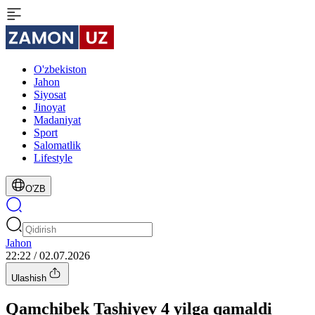
O'zbekiston
Jahon
Siyosat
Jinoyat
Madaniyat
Sport
Salomatlik
Lifestyle
O'ZB
Jahon
22:22 / 02.07.2026
Ulashish
Qamchibek Tashiyev 4 yilga qamaldi