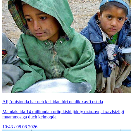
Afg‘onistonda har uch kishidan biri ochlik xavfi ostida
Mamlakatda 14 milliondan ortiq kishi jiddiy oziq-ovqat xavfsizligi
muammosiga duch kelmoqda.
10:43 / 08.08.2026