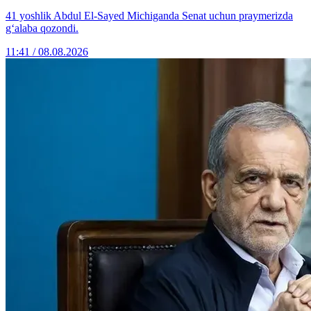
41 yoshlik Abdul El-Sayed Michiganda Senat uchun praymerizda
g‘alaba qozondi.
11:41 / 08.08.2026