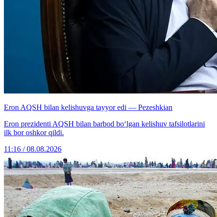
Eron AQSH bilan kelishuvga tayyor edi — Pezeshkian
Eron prezidenti AQSH bilan barbod bo‘lgan kelishuv tafsilotlarini
ilk bor oshkor qildi.
11:16 / 08.08.2026