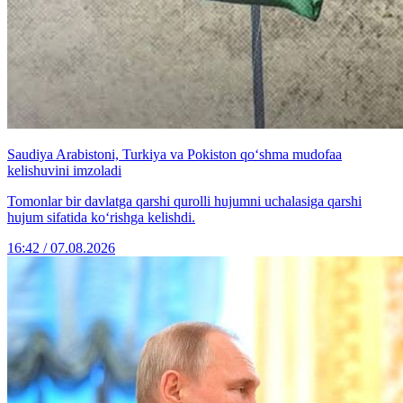
Saudiya Arabistoni, Turkiya va Pokiston qo‘shma mudofaa
kelishuvini imzoladi
Tomonlar bir davlatga qarshi qurolli hujumni uchalasiga qarshi
hujum sifatida ko‘rishga kelishdi.
16:42 / 07.08.2026