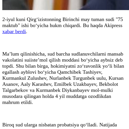
2-iyul kuni Qirg‘izistonning Birinchi may tuman sudi "75
maktub" ishi bo‘yicha hukm chiqardi. Bu haqda Akipress
xabar berdi
.
Ma’lum qilinishicha, sud barcha sudlanuvchilarni mansab
vakolatini suiiste’mol qilish moddasi bo‘yicha aybsiz deb
topdi. Shu bilan birga, hokimiyatni zo‘ravonlik yo‘li bilan
egallash ayblovi bo‘yicha Qamchibek Tashiyev,
Kurmankul Zulushev, Nurlanbek Turgunbek uulu, Kursan
Asanov, Aaly Karashev, Emilbek Uzakbayev, Bekbolot
Talgarbekov va Kurmanbek Diykanbayev mol-mulki
musodara qilingan holda 4 yil muddatga ozodlikdan
mahrum etildi.
Biroq sud ularga nisbatan probatsiya qo‘lladi. Natijada