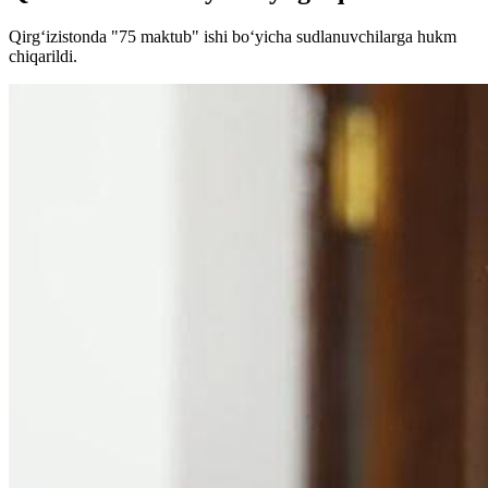
Qirg‘izistonda "75 maktub" ishi bo‘yicha sudlanuvchilarga hukm
chiqarildi.