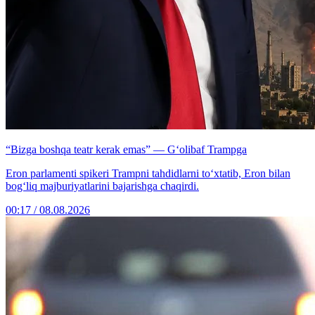
“Bizga boshqa teatr kerak emas” — G‘olibaf Trampga
Eron parlamenti spikeri Trampni tahdidlarni to‘xtatib, Eron bilan
bog‘liq majburiyatlarini bajarishga chaqirdi.
00:17 / 08.08.2026