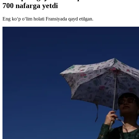
700 nafarga yetdi
Eng ko‘p o‘lim holati Fransiyada qayd etilgan.