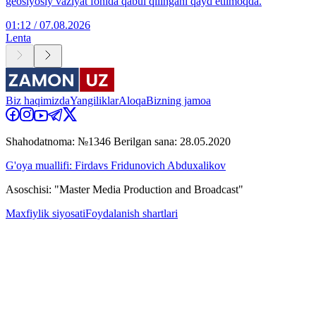
geosiyosiy vaziyat fonida qabul qilingani qayd etilmoqda.
01:12 / 07.08.2026
Lenta
Biz haqimizda
Yangiliklar
Aloqa
Bizning jamoa
Shahodatnoma: №1346 Berilgan sana: 28.05.2020
G'oya muallifi: Firdavs Fridunovich Abduxalikov
Asoschisi: "Master Media Production and Broadcast"
Maxfiylik siyosati
Foydalanish shartlari