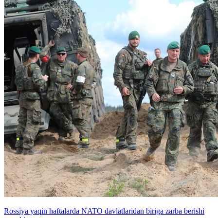
Rossiya yaqin haftalarda NATO davlatlaridan biriga zarba berishi