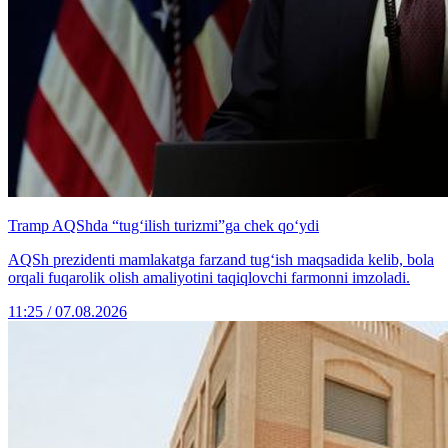
Tramp AQShda “tug‘ilish turizmi”ga chek qo‘ydi
AQSh prezidenti mamlakatga farzand tug‘ish maqsadida kelib, bola
orqali fuqarolik olish amaliyotini taqiqlovchi farmonni imzoladi.
11:25 / 07.08.2026