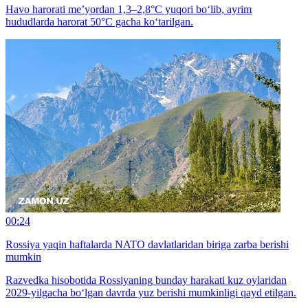
Havo harorati me’yordan 1,3–2,8°C yuqori bo‘lib, ayrim
hududlarda harorat 50°C gacha ko‘tarilgan.
00:24
Rossiya yaqin haftalarda NATO davlatlaridan biriga zarba berishi
mumkin
Razvedka hisobotida Rossiyaning bunday harakati kuz oylaridan
2029-yilgacha bo‘lgan davrda yuz berishi mumkinligi qayd etilgan.