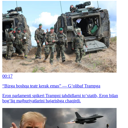
00:17
“Bizga boshqa teatr kerak emas” — G‘olibaf Trampga
Eron parlamenti spikeri Trampni tahdidlarni to‘xtatib, Eron bilan
bog‘liq majburiyatlarini bajarishga chaqirdi.