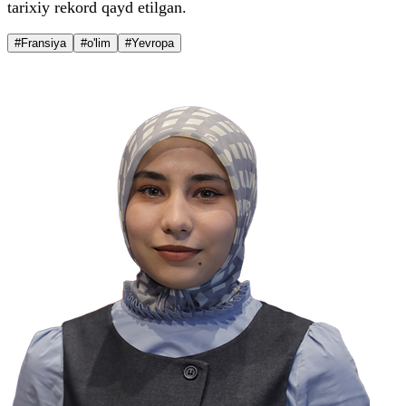
tarixiy rekord qayd etilgan.
#Fransiya
#o'lim
#Yevropa