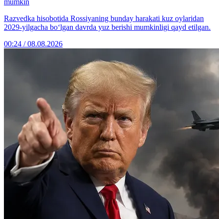
mumkin
Razvedka hisobotida Rossiyaning bunday harakati kuz oylaridan
2029-yilgacha bo‘lgan davrda yuz berishi mumkinligi qayd etilgan.
00:24 / 08.08.2026