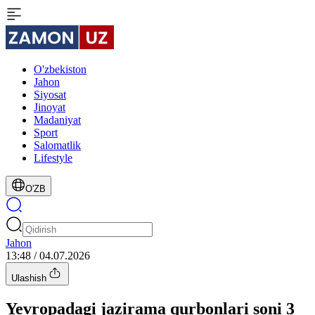
O'zbekiston
Jahon
Siyosat
Jinoyat
Madaniyat
Sport
Salomatlik
Lifestyle
O'ZB
Jahon
13:48 / 04.07.2026
Ulashish
Yevropadagi jazirama qurbonlari soni 3