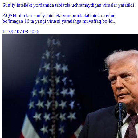
Sun’iy intellekt yordamida tabiatda uchramaydigan viruslar yaratildi
AQSH olimlari sun'iy intellekt yordamida tabiatda mavjud
bo‘lmagan 16 ta yangi virusni yaratishga muvaffaq bo‘ldi.
11:39 / 07.08.2026