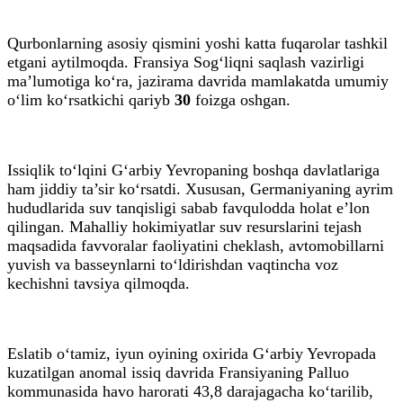
Qurbonlarning asosiy qismini yoshi katta fuqarolar tashkil
etgani aytilmoqda. Fransiya Sog‘liqni saqlash vazirligi
ma’lumotiga ko‘ra, jazirama davrida mamlakatda umumiy
o‘lim ko‘rsatkichi qariyb
30
foizga oshgan.
Issiqlik to‘lqini G‘arbiy Yevropaning boshqa davlatlariga
ham jiddiy ta’sir ko‘rsatdi. Xususan, Germaniyaning ayrim
hududlarida suv tanqisligi sabab favqulodda holat e’lon
qilingan. Mahalliy hokimiyatlar suv resurslarini tejash
maqsadida favvoralar faoliyatini cheklash, avtomobillarni
yuvish va basseynlarni to‘ldirishdan vaqtincha voz
kechishni tavsiya qilmoqda.
Eslatib o‘tamiz, iyun oyining oxirida G‘arbiy Yevropada
kuzatilgan anomal issiq davrida Fransiyaning Palluo
kommunasida havo harorati 43,8 darajagacha ko‘tarilib,