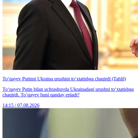
To‘qayev Putinni Ukraina urushini to‘xtatishga chaqirdi (Tahlil)
To‘qayev Putin bilan uchrashuvda Ukrainadagi urushni to‘xtatishga
chaqirdi. To‘qayev buni qanday epladi?
14:15 / 07.08.2026