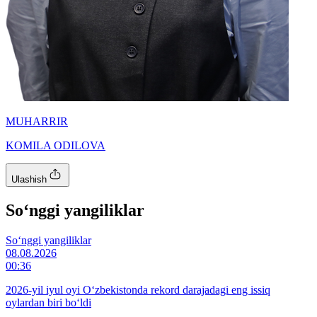
MUHARRIR
KOMILA ODILOVA
Ulashish
So‘nggi yangiliklar
So‘nggi yangiliklar
08.08.2026
00:36
2026-yil iyul oyi O‘zbekistonda rekord darajadagi eng issiq
oylardan biri bo‘ldi