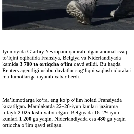
Iyun oyida G‘arbiy Yevropani qamrab olgan anomal issiq
to‘lqini oqibatida Fransiya, Belgiya va Niderlandiyada
kamida
3 700 ta ortiqcha o‘lim
qayd etildi. Bu haqda
Reuters agentligi ushbu davlatlar sog‘liqni saqlash idoralari
ma’lumotlariga tayanib xabar berdi.
Ma’lumotlarga ko‘ra, eng ko‘p o‘lim holati Fransiyada
kuzatilgan. Mamlakatda 22–28-iyun kunlari jazirama
tufayli
2 025
kishi vafot etgan. Belgiyada 18–29-iyun
kunlari
1 200
ga yaqin, Niderlandiyada esa
480
ga yaqin
ortiqcha o‘lim qayd etilgan.