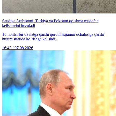
Saudiya Arabistoni, Turkiya va Pokiston qo‘shma mudofaa
kelishuvini imzoladi
Tomonlar bir davlatga qarshi qurolli hujumni uchalasiga qarshi
hujum sifatida ko‘rishga kelishdi.
16:42 / 07.08.2026