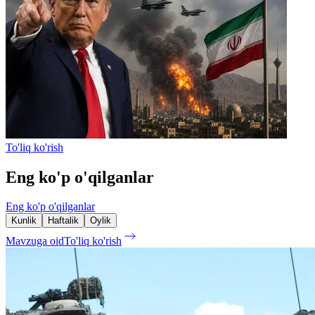
To'liq ko'rish
Eng ko'p o'qilganlar
Eng ko'p o'qilganlar
Kunlik
Haftalik
Oylik
Mavzuga oid
To'liq ko'rish