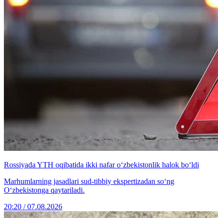
Rossiyada YTH oqibatida ikki nafar o‘zbekistonlik halok bo‘ldi
Marhumlarning jasadlari sud-tibbiy ekspertizadan so‘ng
O‘zbekistonga qaytariladi.
20:20 / 07.08.2026