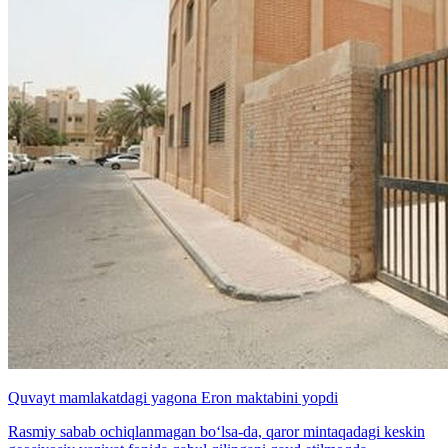
Quvayt mamlakatdagi yagona Eron maktabini yopdi
Rasmiy sabab ochiqlanmagan bo‘lsa-da, qaror mintaqadagi keskin