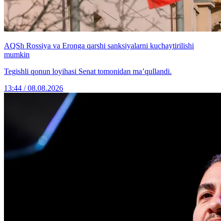
AQSh Rossiya va Eronga qarshi sanksiyalarni kuchaytirilishi
mumkin
Tegishli qonun loyihasi Senat tomonidan ma’qullandi.
13:44 / 08.08.2026