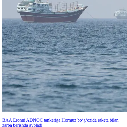
BAA Eronni ADNOC tankeriga Hormuz bo‘g‘ozida raketa bilan
zarba berishda aybladi