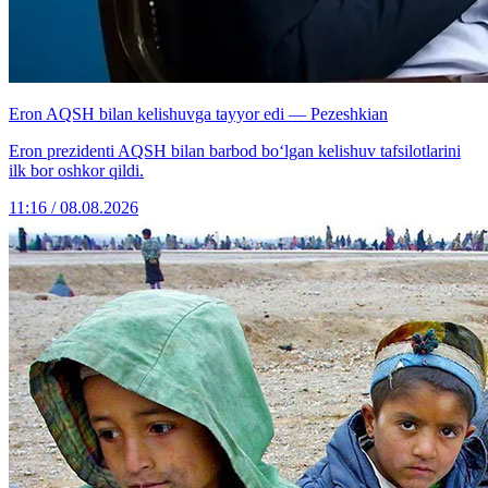
Eron AQSH bilan kelishuvga tayyor edi — Pezeshkian
Eron prezidenti AQSH bilan barbod bo‘lgan kelishuv tafsilotlarini
ilk bor oshkor qildi.
11:16 / 08.08.2026