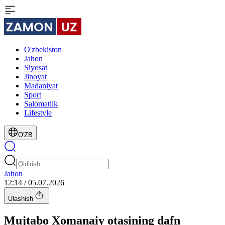
O'zbekiston
Jahon
Siyosat
Jinoyat
Madaniyat
Sport
Salomatlik
Lifestyle
O'ZB
Jahon
12:14 / 05.07.2026
Ulashish
Mujtabo Xomanaiy otasining dafn