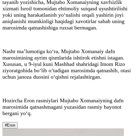
tayanib yozishicha, Mujtabo Xomanaiyning xavfsizlik
xizmati Isroil tomonidan ehtimoliy suiqasd uyushtirilishi
yoki uning harakatlanish yo‘nalishi orqali yashirin joyi
aniqlanishi mumkinligi haqidagi xavotirlar sabab uning
marosimda qatnashishiga ruxsat bermagan.
Nashr ma’lumotiga ko‘ra, Mujtabo Xomanaiy dafn
marosimining ayrim qismlarida ishtirok etishni istagan.
Xususan, u 9-iyul kuni Mashhad shahridagi Imom Rizo
ziyoratgohida bo‘lib o‘tadigan marosimda qatnashib, otasi
uchun janoza duosini o‘qishni rejalashtirgan.
Hozircha Eron rasmiylari Mujtabo Xomanaiyning dafn
marosimida qatnashmagani yuzasidan rasmiy bayonot
bergani yo‘q.
#Eron