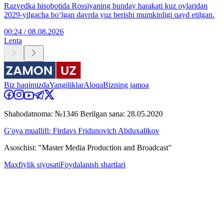
Razvedka hisobotida Rossiyaning bunday harakati kuz oylaridan
2029-yilgacha bo‘lgan davrda yuz berishi mumkinligi qayd etilgan.
00:24 / 08.08.2026
Lenta
Biz haqimizda
Yangiliklar
Aloqa
Bizning jamoa
Shahodatnoma: №1346 Berilgan sana: 28.05.2020
G'oya muallifi: Firdavs Fridunovich Abduxalikov
Asoschisi: "Master Media Production and Broadcast"
Maxfiylik siyosati
Foydalanish shartlari