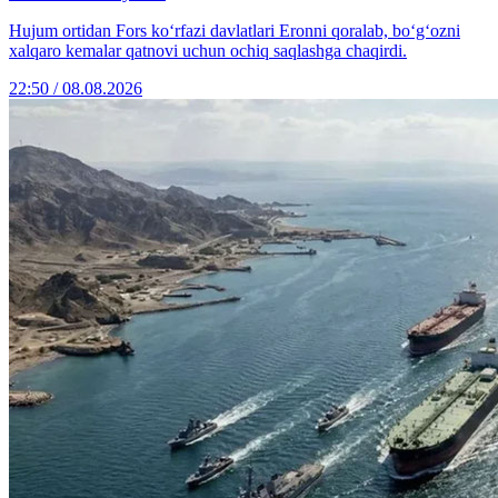
Hujum ortidan Fors ko‘rfazi davlatlari Eronni qoralab, bo‘g‘ozni
xalqaro kemalar qatnovi uchun ochiq saqlashga chaqirdi.
22:50 / 08.08.2026