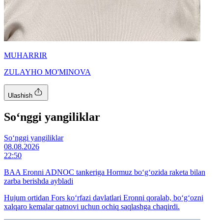
MUHARRIR
ZULAYHO MO'MINOVA
Ulashish
So‘nggi yangiliklar
So‘nggi yangiliklar
08.08.2026
22:50
BAA Eronni ADNOC tankeriga Hormuz bo‘g‘ozida raketa bilan
zarba berishda aybladi
Hujum ortidan Fors ko‘rfazi davlatlari Eronni qoralab, bo‘g‘ozni
xalqaro kemalar qatnovi uchun ochiq saqlashga chaqirdi.