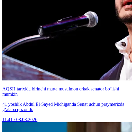
AQSH tarixida birinchi marta musulmon erkak senator bo‘lishi
mumkin
41 yoshlik Abdul El-Sayed Michiganda Senat uchun praymerizda
g‘alaba qozondi.
11:41 / 08.08.2026