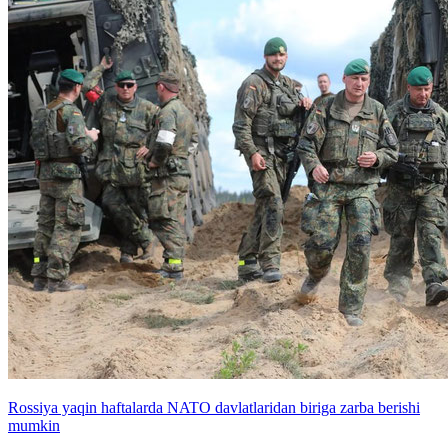
Rossiya yaqin haftalarda NATO davlatlaridan biriga zarba berishi
mumkin