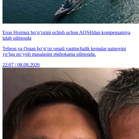
Eron Hormuz bo‘g‘ozini ochish uchun AQSHdan kompensatsiya
talab qilmoqda
Tehron va Oman bo‘g‘oz orqali vaqtinchalik kemalar qatnovini
yo‘lga qo‘yish masalasini muhokama qilmoqda.
22:07 / 08.08.2026