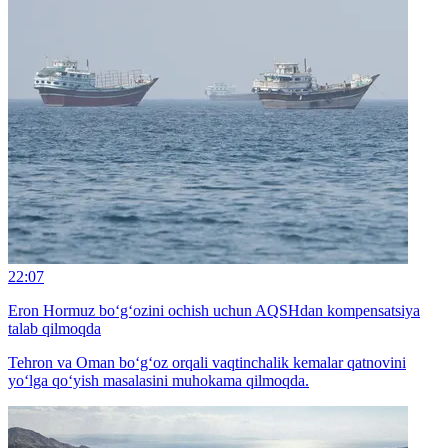
22:07
Eron Hormuz bo‘g‘ozini ochish uchun AQSHdan kompensatsiya
talab qilmoqda
Tehron va Oman bo‘g‘oz orqali vaqtinchalik kemalar qatnovini
yo‘lga qo‘yish masalasini muhokama qilmoqda.