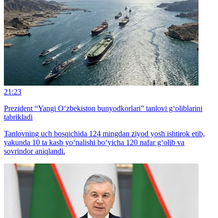
21:23
Prezident “Yangi O‘zbekiston bunyodkorlari” tanlovi g‘oliblarini
tabrikladi
Tanlovning uch bosqichida 124 mingdan ziyod yosh ishtirok etib,
yakunda 10 ta kasb yo‘nalishi bo‘yicha 120 nafar g‘olib va
sovrindor aniqlandi.