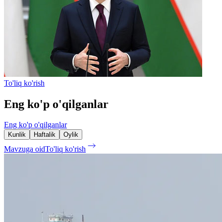
To'liq ko'rish
Eng ko'p o'qilganlar
Eng ko'p o'qilganlar
Kunlik
Haftalik
Oylik
Mavzuga oid
To'liq ko'rish