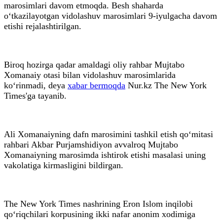
marosimlari davom etmoqda. Besh shaharda
o‘tkazilayotgan vidolashuv marosimlari 9-iyulgacha davom
etishi rejalashtirilgan.
Biroq hozirga qadar amaldagi oliy rahbar Mujtabo
Xomanaiy otasi bilan vidolashuv marosimlarida
ko‘rinmadi, deya
xabar bermoqda
Nur.kz The New York
Times'ga tayanib.
Ali Xomanaiyning dafn marosimini tashkil etish qo‘mitasi
rahbari Akbar Purjamshidiyon avvalroq Mujtabo
Xomanaiyning marosimda ishtirok etishi masalasi uning
vakolatiga kirmasligini bildirgan.
The New York Times nashrining Eron Islom inqilobi
qo‘riqchilari korpusining ikki nafar anonim xodimiga