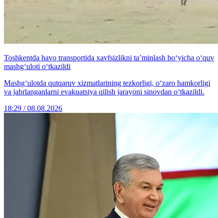
Toshkentda havo transportida xavfsizlikni ta’minlash bo‘yicha o‘quv
mashg‘uloti o‘tkazildi
Mashg‘ulotda qutqaruv xizmatlarining tezkorligi, o‘zaro hamkorligi
va jabrlanganlarni evakuatsiya qilish jarayoni sinovdan o‘tkazildi.
18:29 / 08.08.2026