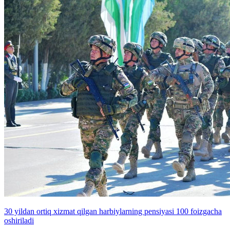
30 yildan ortiq xizmat qilgan harbiylarning pensiyasi 100 foizgacha
oshiriladi