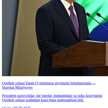
Qurilish sohasi Yangi O‘zbekiston qiyofasini belgilamoqda —
Shavkat Mirziyoyev
Prezident quruvchilar, me’morlar, muhandislar va soha faxriylarini
Qurilish sohasi xodimlari kuni bilan muborakbod etdi.