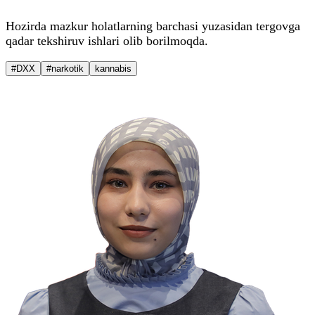
Hozirda mazkur holatlarning barchasi yuzasidan tergovga
qadar tekshiruv ishlari olib borilmoqda.
#DXX
#narkotik
kannabis