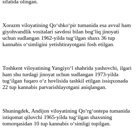
sifatida olingan.
Xorazm viloyatining Qo‘shko‘pir tumanida esa avval ham
giyohvandlik vositalari savdosi bilan bog‘liq jinoyati
uchun sudlangan 1962-yilda tug‘ilgan shaxs 36 tup
kannabis o‘simligini yetishtirayotgani fosh etilgan.
Toshkent viloyatining Yangiyo‘l shahrida yashovchi, ilgari
ham shu turdagi jinoyat uchun sudlangan 1973-yilda
tug‘ilgan fuqaro o‘z hovlisida tashkil etilgan issiqxonada
22 tup kannabis parvarishlayotgani aniqlangan.
Shuningdek, Andijon viloyatining Qo‘rg‘ontepa tumanida
istiqomat qiluvchi 1965-yilda tug‘ilgan shaxsning
tomorqasidan 10 tup kannabis o‘simligi topilgan.