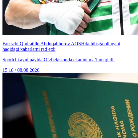
Bokschi Qudratillo Abduqahhorov AQSHda hibsga olingani
haqidagi xabarlarni rad etdi
Sportchi ayni paytda O‘zbekistonda ekanini ma’lum qildi.
15:18 / 08.08.2026