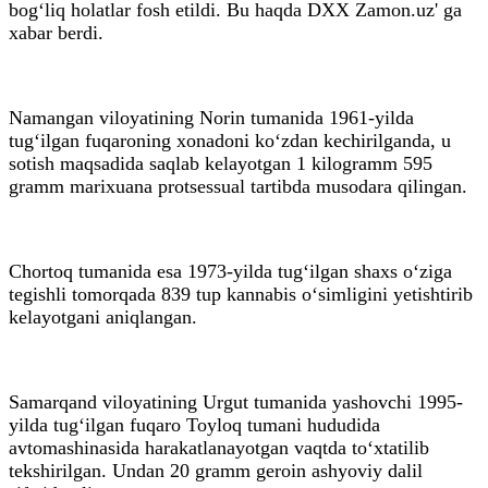
bog‘liq holatlar fosh etildi. Bu haqda DXX Zamon.uz' ga
xabar berdi.
Namangan viloyatining Norin tumanida 1961-yilda
tug‘ilgan fuqaroning xonadoni ko‘zdan kechirilganda, u
sotish maqsadida saqlab kelayotgan 1 kilogramm 595
gramm marixuana protsessual tartibda musodara qilingan.
Chortoq tumanida esa 1973-yilda tug‘ilgan shaxs o‘ziga
tegishli tomorqada 839 tup kannabis o‘simligini yetishtirib
kelayotgani aniqlangan.
Samarqand viloyatining Urgut tumanida yashovchi 1995-
yilda tug‘ilgan fuqaro Toyloq tumani hududida
avtomashinasida harakatlanayotgan vaqtda to‘xtatilib
tekshirilgan. Undan 20 gramm geroin ashyoviy dalil