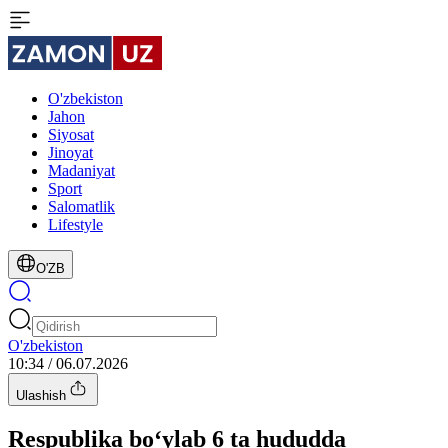
O'zbekiston
Jahon
Siyosat
Jinoyat
Madaniyat
Sport
Salomatlik
Lifestyle
O'ZB
O'zbekiston
10:34 / 06.07.2026
Ulashish
Respublika bo‘ylab 6 ta hududda