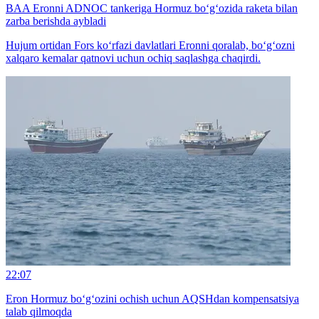
BAA Eronni ADNOC tankeriga Hormuz bo‘g‘ozida raketa bilan
zarba berishda aybladi
Hujum ortidan Fors ko‘rfazi davlatlari Eronni qoralab, bo‘g‘ozni
xalqaro kemalar qatnovi uchun ochiq saqlashga chaqirdi.
22:07
Eron Hormuz bo‘g‘ozini ochish uchun AQSHdan kompensatsiya
talab qilmoqda