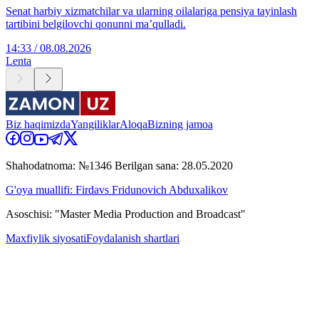
Senat harbiy xizmatchilar va ularning oilalariga pensiya tayinlash
tartibini belgilovchi qonunni ma’qulladi.
14:33 / 08.08.2026
Lenta
Biz haqimizda
Yangiliklar
Aloqa
Bizning jamoa
Shahodatnoma: №1346 Berilgan sana: 28.05.2020
G'oya muallifi: Firdavs Fridunovich Abduxalikov
Asoschisi: "Master Media Production and Broadcast"
Maxfiylik siyosati
Foydalanish shartlari