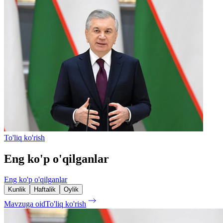
To'liq ko'rish
Eng ko'p o'qilganlar
Eng ko'p o'qilganlar
Kunlik
Haftalik
Oylik
Mavzuga oid
To'liq ko'rish