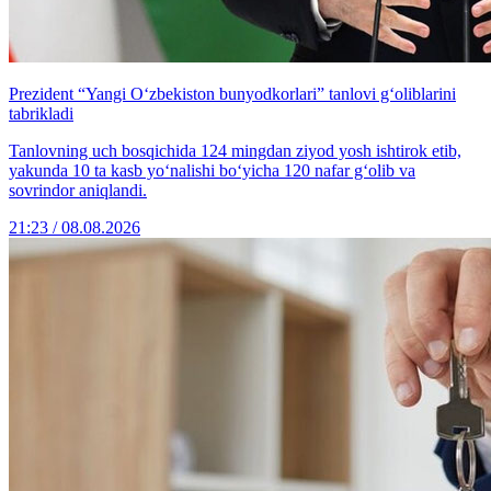
Prezident “Yangi O‘zbekiston bunyodkorlari” tanlovi g‘oliblarini
tabrikladi
Tanlovning uch bosqichida 124 mingdan ziyod yosh ishtirok etib,
yakunda 10 ta kasb yo‘nalishi bo‘yicha 120 nafar g‘olib va
sovrindor aniqlandi.
21:23 / 08.08.2026