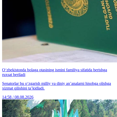
O‘zbekistonda bolaga otasining ismini familiya sifatida berishga
ruxsat beriladi
Senatorlar bu o‘zgarish milliy va diniy an’analarni hisobga olishga
xizmat qilishini ta’kidladi.
14:58 / 08.08.2026