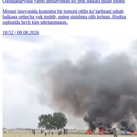
Qashqadaryoda yangi qurilayotgan ko‘prik balkasi qulab tushdi
Montaj jarayonida kranning bir tomoni oldin ko‘tarilgani sabab
balkaga ortiqcha yuk tushib, uning sinishiga olib kelgan. Hodisa
oqibatida hech kim jabrlanmagan.
18:52 / 08.08.2026