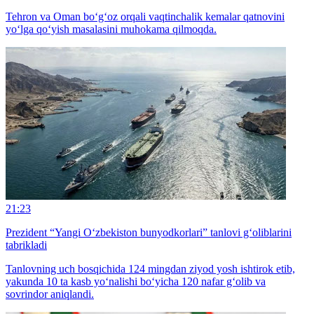
Tehron va Oman bo‘g‘oz orqali vaqtinchalik kemalar qatnovini
yo‘lga qo‘yish masalasini muhokama qilmoqda.
21:23
Prezident “Yangi O‘zbekiston bunyodkorlari” tanlovi g‘oliblarini
tabrikladi
Tanlovning uch bosqichida 124 mingdan ziyod yosh ishtirok etib,
yakunda 10 ta kasb yo‘nalishi bo‘yicha 120 nafar g‘olib va
sovrindor aniqlandi.