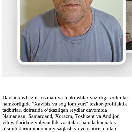
Davlat xavfsizlik xizmati va Ichki ishlar vazirligi xodimlari
hamkorligida "Xavfsiz va sog‘lom yurt" tezkor-profilaktik
tadbirlari doirasida o‘tkazilgan reydlar davomida
Namangan, Samarqand, Xorazm, Toshkent va Andijon
viloyatlarida giyohvandlik vositalari hamda kannabis
o‘simliklarini noqonuniy saqlash va yetishtirish bilan