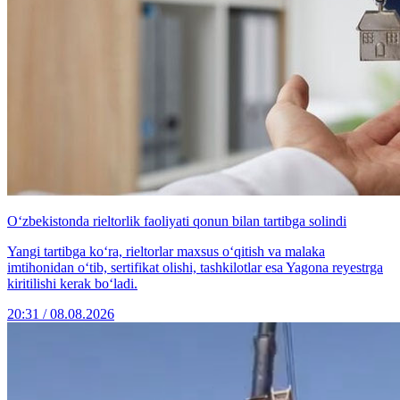
O‘zbekistonda rieltorlik faoliyati qonun bilan tartibga solindi
Yangi tartibga ko‘ra, rieltorlar maxsus o‘qitish va malaka
imtihonidan o‘tib, sertifikat olishi, tashkilotlar esa Yagona reyestrga
kiritilishi kerak bo‘ladi.
20:31 / 08.08.2026