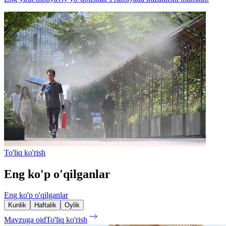
To'liq ko'rish
Eng ko'p o'qilganlar
Eng ko'p o'qilganlar
Kunlik
Haftalik
Oylik
Mavzuga oid
To'liq ko'rish