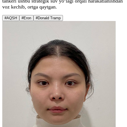
tankeri ushbu strategik suv yo‘lagi orqali harakatlanishdan
voz kechib, ortga qaytgan.
#AQSH
#Eron
#Donald Tramp