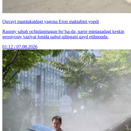
Quvayt mamlakatdagi yagona Eron maktabini yopdi
Rasmiy sabab ochiqlanmagan bo‘lsa-da, qaror mintaqadagi keskin
geosiyosiy vaziyat fonida qabul qilingani qayd etilmoqda.
01:12 / 07.08.2026