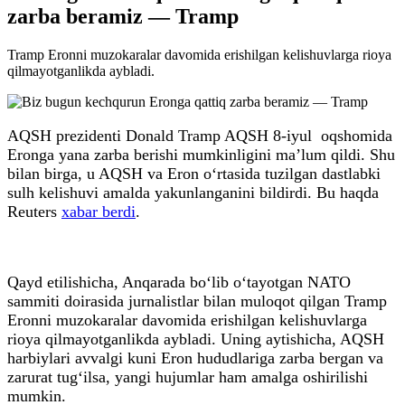
zarba beramiz — Tramp
Tramp Eronni muzokaralar davomida erishilgan kelishuvlarga rioya
qilmayotganlikda aybladi.
AQSH prezidenti Donald Tramp AQSH 8-iyul oqshomida
Eronga yana zarba berishi mumkinligini ma’lum qildi. Shu
bilan birga, u AQSH va Eron o‘rtasida tuzilgan dastlabki
sulh kelishuvi amalda yakunlanganini bildirdi. Bu haqda
Reuters
xabar berdi
.
Qayd etilishicha, Anqarada bo‘lib o‘tayotgan NATO
sammiti doirasida jurnalistlar bilan muloqot qilgan Tramp
Eronni muzokaralar davomida erishilgan kelishuvlarga
rioya qilmayotganlikda aybladi. Uning aytishicha, AQSH
harbiylari avvalgi kuni Eron hududlariga zarba bergan va
zarurat tug‘ilsa, yangi hujumlar ham amalga oshirilishi
mumkin.