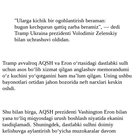
"Ularga kichik bir ogohlantirish beraman:
bugun kechqurun qattiq zarba beramiz", — dedi
Tramp Ukraina prezidenti Volodimir Zelenskiy
bilan uchrashuvi oldidan.
Tramp avvalroq AQSH va Eron o‘rtasidagi dastlabki sulh
uchun asos bo‘lib xizmat qilgan anglashuv memorandumi
o‘z kuchini yo‘qotganini ham ma’lum qilgan. Uning ushbu
bayonotlari ortidan jahon bozorida neft narxlari keskin
oshdi.
Shu bilan birga, AQSH prezidenti Vashington Eron bilan
yana to‘liq miqyosdagi urush boshlash niyatida ekanini
tasdiqlamadi. Shuningdek, dastlabki sulhni doimiy
kelishuvga aylantirish bo‘yicha muzokaralar davom