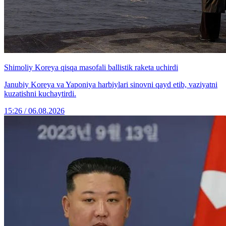
Shimoliy Koreya qisqa masofali ballistik raketa uchirdi
Janubiy Koreya va Yaponiya harbiylari sinovni qayd etib, vaziyatni
kuzatishni kuchaytirdi.
15:26 / 06.08.2026