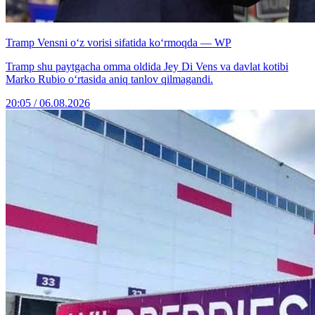
Tramp Vensni o‘z vorisi sifatida ko‘rmoqda — WP
Tramp shu paytgacha omma oldida Jey Di Vens va davlat kotibi
Marko Rubio o‘rtasida aniq tanlov qilmagandi.
20:05 / 06.08.2026