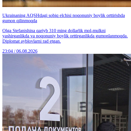
Ukrainaning AQSHdagi sobiq elchisi noqonuniy boylik orttirishda
gumon qilinmoqda
Olga Stefanishina qariyb 310 ming dollarlik mol-mulkni
yashirganlikda va noqonuniy boylik orttirganlikda gumonlanmoqda.
Diplomat ayblovlarni rad etgan.
23:04 / 06.08.2026