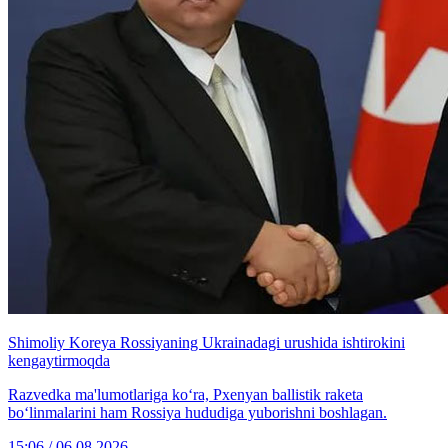
Shimoliy Koreya Rossiyaning Ukrainadagi urushida ishtirokini
kengaytirmoqda
Razvedka ma'lumotlariga ko‘ra, Pxenyan ballistik raketa
bo‘linmalarini ham Rossiya hududiga yuborishni boshlagan.
15:06 / 06.08.2026