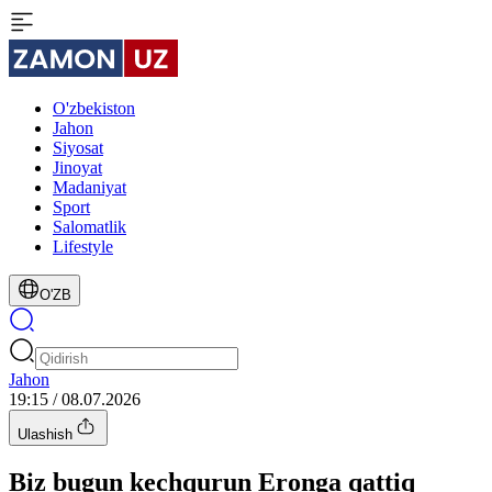
O'zbekiston
Jahon
Siyosat
Jinoyat
Madaniyat
Sport
Salomatlik
Lifestyle
O'ZB
Jahon
19:15 / 08.07.2026
Ulashish
Biz bugun kechqurun Eronga qattiq