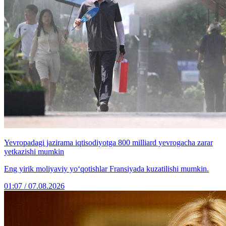
Yevropadagi jazirama iqtisodiyotga 800 milliard yevrogacha zarar
yetkazishi mumkin
Eng yirik moliyaviy yo‘qotishlar Fransiyada kuzatilishi mumkin.
01:07 / 07.08.2026