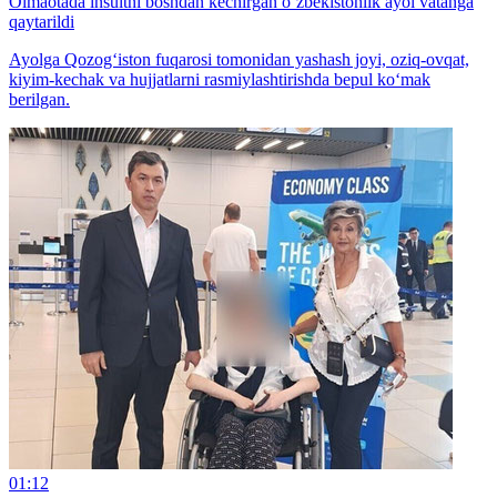
Olmaotada insultni boshdan kechirgan o‘zbekistonlik ayol vatanga
qaytarildi
Ayolga Qozog‘iston fuqarosi tomonidan yashash joyi, oziq-ovqat,
kiyim-kechak va hujjatlarni rasmiylashtirishda bepul ko‘mak
berilgan.
01:12