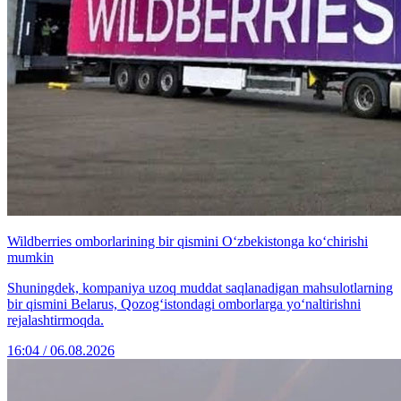
Wildberries omborlarining bir qismini O‘zbekistonga ko‘chirishi
mumkin
Shuningdek, kompaniya uzoq muddat saqlanadigan mahsulotlarning
bir qismini Belarus, Qozog‘istondagi omborlarga yo‘naltirishni
rejalashtirmoqda.
16:04 / 06.08.2026