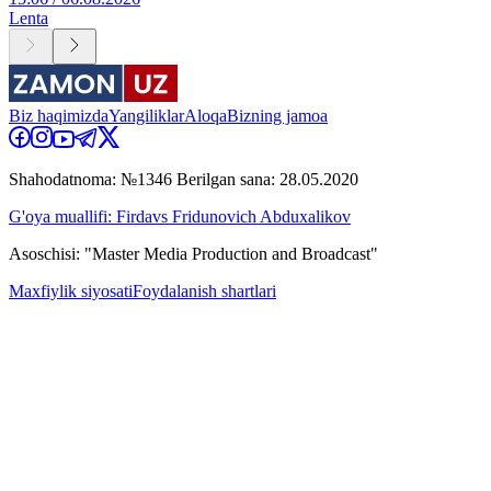
Lenta
Biz haqimizda
Yangiliklar
Aloqa
Bizning jamoa
Shahodatnoma: №1346 Berilgan sana: 28.05.2020
G'oya muallifi: Firdavs Fridunovich Abduxalikov
Asoschisi: "Master Media Production and Broadcast"
Maxfiylik siyosati
Foydalanish shartlari