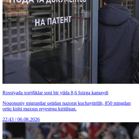
Rossiyada xorijliklar soni bir yilda 8,6 foizga kamaydi
Noqonuniy migrantlar ustidan nazorat kuchaytirilib, 850 mingdan
ortiq kishi maxsus reyestrga kiritilgan.
22:43 / 06.08.2026