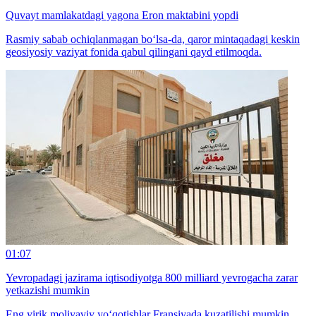
Quvayt mamlakatdagi yagona Eron maktabini yopdi
Rasmiy sabab ochiqlanmagan bo‘lsa-da, qaror mintaqadagi keskin
geosiyosiy vaziyat fonida qabul qilingani qayd etilmoqda.
01:07
Yevropadagi jazirama iqtisodiyotga 800 milliard yevrogacha zarar
yetkazishi mumkin
Eng yirik moliyaviy yo‘qotishlar Fransiyada kuzatilishi mumkin.