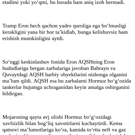
etadimi yoki yo‘qmi, bu borada ham aniq izoh bermadi.
Tramp Eron hech qachon yadro quroliga ega bo‘lmasligi
kerakligini yana bir bor ta’kidlab, bunga kelishuvsiz ham
erishish mumkinligini aytdi.
So‘nggi keskinlashuv fonida Eron AQSHning Eron
hududlariga bergan zarbalariga javoban Bahrayn va
Quvaytdagi AQSH harbiy obyektlarini nishonga olganini
ma’lum qildi. AQSH esa bu zarbalarni Hormuz bo‘g‘ozida
tankerlar hujumga uchraganidan keyin amalga oshirganini
bildirgan.
Mojaroning qayta avj olishi Hormuz bo‘g‘ozidagi
xavfsizlik bilan bog‘liq xavotirlarni kuchaytirdi. Kema
qatnovi ma’lumotlariga ko‘ra, kamida to‘rtta neft va gaz