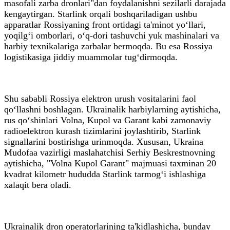
masofali zarba dronlari"dan foydalanishni sezilarli darajada
kengaytirgan. Starlink orqali boshqariladigan ushbu
apparatlar Rossiyaning front ortidagi ta'minot yo‘llari,
yoqilg‘i omborlari, o‘q-dori tashuvchi yuk mashinalari va
harbiy texnikalariga zarbalar bermoqda. Bu esa Rossiya
logistikasiga jiddiy muammolar tug‘dirmoqda.
Shu sababli Rossiya elektron urush vositalarini faol
qo‘llashni boshlagan. Ukrainalik harbiylarning aytishicha,
rus qo‘shinlari Volna, Kupol va Garant kabi zamonaviy
radioelektron kurash tizimlarini joylashtirib, Starlink
signallarini bostirishga urinmoqda. Xususan, Ukraina
Mudofaa vazirligi maslahatchisi Serhiy Beskrestnovning
aytishicha, "Volna Kupol Garant" majmuasi taxminan 20
kvadrat kilometr hududda Starlink tarmog‘i ishlashiga
xalaqit bera oladi.
Ukrainalik dron operatorlarining ta'kidlashicha, bunday