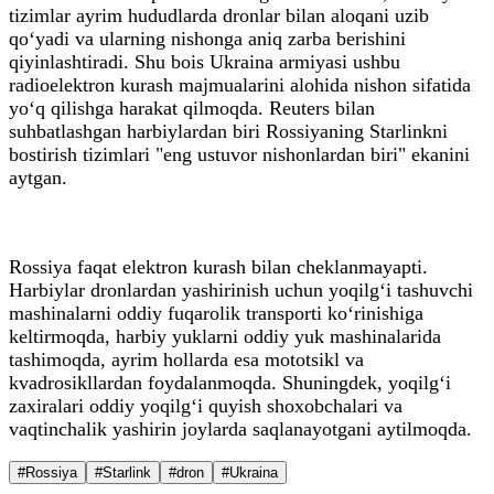
tizimlar ayrim hududlarda dronlar bilan aloqani uzib
qo‘yadi va ularning nishonga aniq zarba berishini
qiyinlashtiradi. Shu bois Ukraina armiyasi ushbu
radioelektron kurash majmualarini alohida nishon sifatida
yo‘q qilishga harakat qilmoqda. Reuters bilan
suhbatlashgan harbiylardan biri Rossiyaning Starlinkni
bostirish tizimlari "eng ustuvor nishonlardan biri" ekanini
aytgan.
Rossiya faqat elektron kurash bilan cheklanmayapti.
Harbiylar dronlardan yashirinish uchun yoqilg‘i tashuvchi
mashinalarni oddiy fuqarolik transporti ko‘rinishiga
keltirmoqda, harbiy yuklarni oddiy yuk mashinalarida
tashimoqda, ayrim hollarda esa mototsikl va
kvadrosikllardan foydalanmoqda. Shuningdek, yoqilg‘i
zaxiralari oddiy yoqilg‘i quyish shoxobchalari va
vaqtinchalik yashirin joylarda saqlanayotgani aytilmoqda.
#Rossiya
#Starlink
#dron
#Ukraina