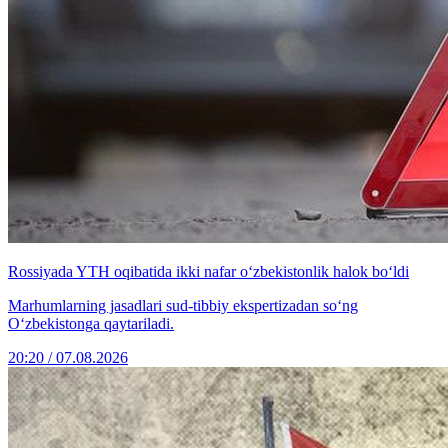
Rossiyada YTH oqibatida ikki nafar o‘zbekistonlik halok bo‘ldi
Marhumlarning jasadlari sud-tibbiy ekspertizadan so‘ng
O‘zbekistonga qaytariladi.
20:20 / 07.08.2026