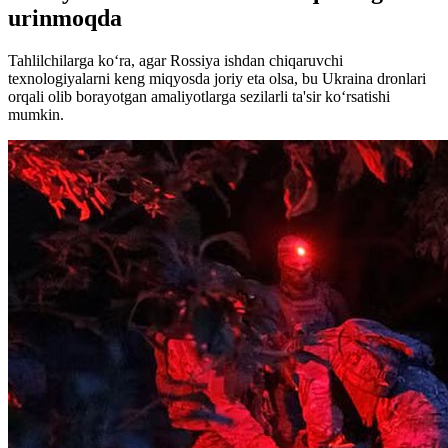
urinmoqda
Tahlilchilarga ko‘ra, agar Rossiya ishdan chiqaruvchi
texnologiyalarni keng miqyosda joriy eta olsa, bu Ukraina dronlari
orqali olib borayotgan amaliyotlarga sezilarli ta'sir ko‘rsatishi
mumkin.