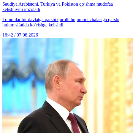
Saudiya Arabistoni, Turkiya va Pokiston qo‘shma mudofaa
kelishuvini imzoladi
Tomonlar bir davlatga qarshi qurolli hujumni uchalasiga qarshi
hujum sifatida ko‘rishga kelishdi.
16:42 / 07.08.2026