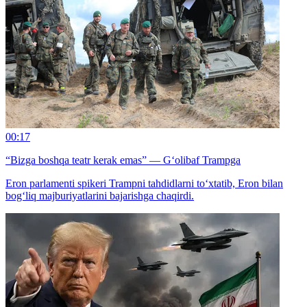
00:17
“Bizga boshqa teatr kerak emas” — G‘olibaf Trampga
Eron parlamenti spikeri Trampni tahdidlarni to‘xtatib, Eron bilan
bog‘liq majburiyatlarini bajarishga chaqirdi.