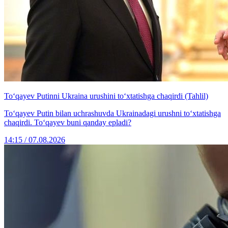
To‘qayev Putinni Ukraina urushini to‘xtatishga chaqirdi (Tahlil)
To‘qayev Putin bilan uchrashuvda Ukrainadagi urushni to‘xtatishga
chaqirdi. To‘qayev buni qanday epladi?
14:15 / 07.08.2026