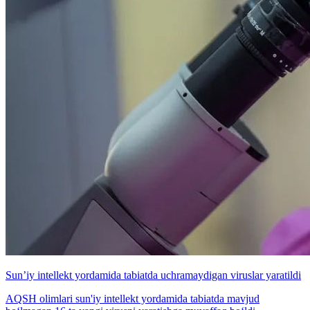
Sun’iy intellekt yordamida tabiatda uchramaydigan viruslar yaratildi
AQSH olimlari sun'iy intellekt yordamida tabiatda mavjud