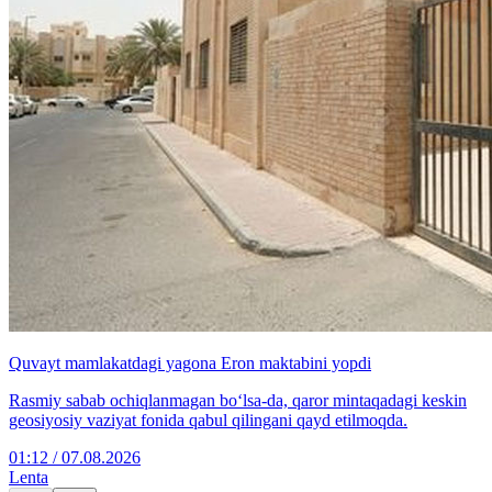
Quvayt mamlakatdagi yagona Eron maktabini yopdi
Rasmiy sabab ochiqlanmagan bo‘lsa-da, qaror mintaqadagi keskin
geosiyosiy vaziyat fonida qabul qilingani qayd etilmoqda.
01:12 / 07.08.2026
Lenta