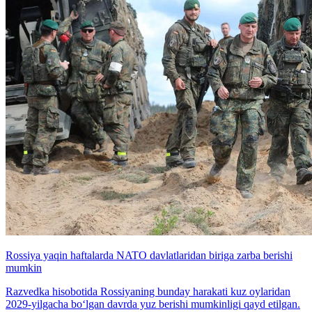
Rossiya yaqin haftalarda NATO davlatlaridan biriga zarba berishi
mumkin
Razvedka hisobotida Rossiyaning bunday harakati kuz oylaridan
2029-yilgacha bo‘lgan davrda yuz berishi mumkinligi qayd etilgan.