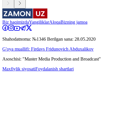
Biz haqimizda
Yangiliklar
Aloqa
Bizning jamoa
Shahodatnoma: №1346 Berilgan sana: 28.05.2020
G'oya muallifi: Firdavs Fridunovich Abduxalikov
Asoschisi: "Master Media Production and Broadcast"
Maxfiylik siyosati
Foydalanish shartlari