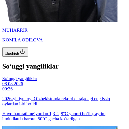
MUHARRIR
KOMILA ODILOVA
Ulashish
So‘nggi yangiliklar
So‘nggi yangiliklar
08.08.2026
00:36
2026-yil iyul oyi O‘zbekistonda rekord darajadagi eng issiq
oylardan biri bo‘ldi
Havo harorati me’yordan 1,3–2,8°C yuqori bo‘lib, ayrim
hududlarda harorat 50°C gacha ko‘tarilgan.