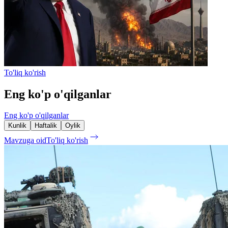
To'liq ko'rish
Eng ko'p o'qilganlar
Eng ko'p o'qilganlar
Kunlik
Haftalik
Oylik
Mavzuga oid
To'liq ko'rish