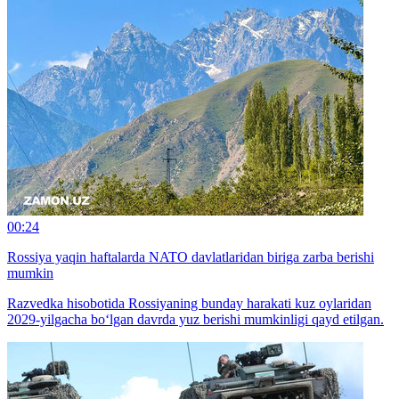
00:24
Rossiya yaqin haftalarda NATO davlatlaridan biriga zarba berishi
mumkin
Razvedka hisobotida Rossiyaning bunday harakati kuz oylaridan
2029-yilgacha bo‘lgan davrda yuz berishi mumkinligi qayd etilgan.