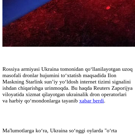
Rossiya armiyasi Ukraina tomonidan qo‘llanilayotgan uzoq
masofali dronlar hujumini to‘xtatish maqsadida Ilon
Maskning Starlink sun’iy yo‘ldosh internet tizimi signalini
ishdan chiqarishga urinmoqda. Bu haqda Reuters Zaporijya
viloyatida xizmat qilayotgan ukrainalik dron operatorlari
va harbiy qo‘mondonlarga tayanib
xabar berdi
.
Ma'lumotlarga ko‘ra, Ukraina so‘nggi oylarda "o‘rta