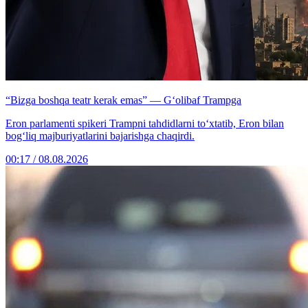
“Bizga boshqa teatr kerak emas” — G‘olibaf Trampga
Eron parlamenti spikeri Trampni tahdidlarni to‘xtatib, Eron bilan
bog‘liq majburiyatlarini bajarishga chaqirdi.
00:17 / 08.08.2026