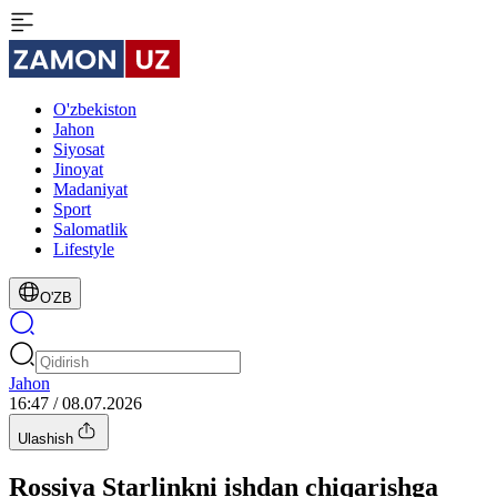
O'zbekiston
Jahon
Siyosat
Jinoyat
Madaniyat
Sport
Salomatlik
Lifestyle
O'ZB
Jahon
16:47 / 08.07.2026
Ulashish
Rossiya Starlinkni ishdan chiqarishga