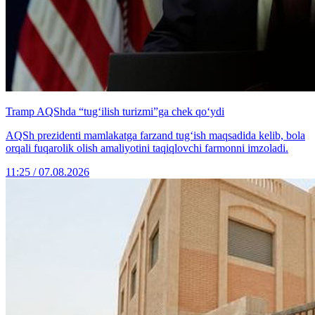
Tramp AQShda “tug‘ilish turizmi”ga chek qo‘ydi
AQSh prezidenti mamlakatga farzand tug‘ish maqsadida kelib, bola
orqali fuqarolik olish amaliyotini taqiqlovchi farmonni imzoladi.
11:25 / 07.08.2026